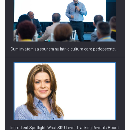
Cum invatam sa spunem nu intr-o cultura care pedepseste…
Ingredient Spotlight: What SKU Level Tracking Reveals About