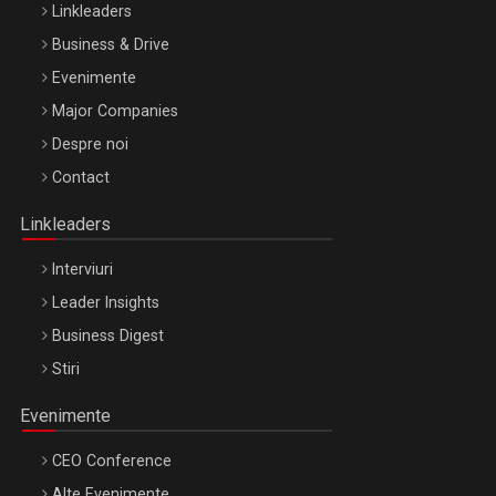
Linkleaders
Business & Drive
Evenimente
Major Companies
Be Inspired. Make it Happen!, ARTEMIS LETO, ORADEA, 8
Despre noi
Octombrie
Contact
Oradea – 8 Oct 2026
Linkleaders
Interviuri
Leader Insights
Business Digest
Stiri
Evenimente
CEO Conference
Alte Evenimente