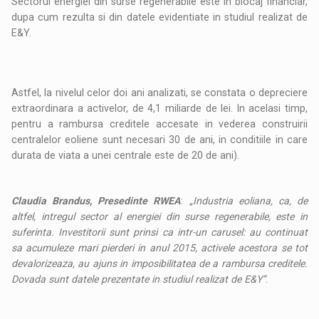
Sectorul energiei din surse regenerabile este in blocaj financiar,
dupa cum rezulta si din datele evidentiate in studiul realizat de
E&Y.
Astfel, la nivelul celor doi ani analizati, se constata o depreciere
extraordinara a activelor, de 4,1 miliarde de lei. In acelasi timp,
pentru a rambursa creditele accesate in vederea construirii
centralelor eoliene sunt necesari 30 de ani, in conditiile in care
durata de viata a unei centrale este de 20 de ani).
Claudia Brandus, Presedinte RWEA
:
„Industria eoliana, ca, de
altfel, intregul sector al energiei din surse regenerabile, este in
suferinta. Investitorii sunt prinsi ca intr-un carusel: au continuat
sa acumuleze mari pierderi in anul 2015, activele acestora se tot
devalorizeaza, au ajuns in imposibilitatea de a rambursa creditele.
Dovada sunt datele prezentate in studiul realizat de E&Y”
.