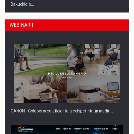
Bakuchiol's…
WEBINARII
Producatorii si comerciantii care nu se supun noilor
reglementari…
CANON - Colaborarea eficienta a echipei intr un mediu…