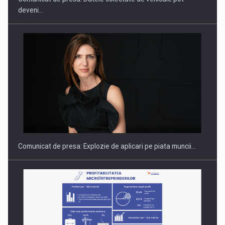
deveni…
Hard Enduro Piatra Craiului 2026, fueled by benzinariile RO…
Comunicat de presa: Explozie de aplicari pe piata muncii…