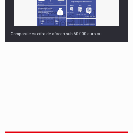
Companiile cu cifra de afaceri sub 50.000 euro au…
Dinu Bumbacea revine in PwC Romania ca Partener si…