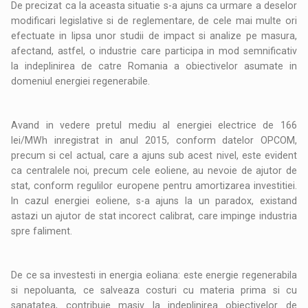
De precizat ca la aceasta situatie s-a ajuns ca urmare a deselor
modificari legislative si de reglementare, de cele mai multe ori
efectuate in lipsa unor studii de impact si analize pe masura,
afectand, astfel, o industrie care participa in mod semnificativ
la indeplinirea de catre Romania a obiectivelor asumate in
domeniul energiei regenerabile.
Avand in vedere pretul mediu al energiei electrice de 166
lei/MWh inregistrat in anul 2015, conform datelor OPCOM,
precum si cel actual, care a ajuns sub acest nivel, este evident
ca centralele noi, precum cele eoliene, au nevoie de ajutor de
stat, conform regulilor europene pentru amortizarea investitiei.
In cazul energiei eoliene, s-a ajuns la un paradox, existand
astazi un ajutor de stat incorect calibrat, care impinge industria
spre faliment.
De ce sa investesti in energia eoliana: este energie regenerabila
si nepoluanta, ce salveaza costuri cu materia prima si cu
sanatatea, contribuie masiv la indeplinirea obiectivelor de