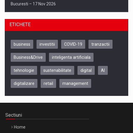
Bucuresti – 17 Nov 2026
ETICHETE
business
investitii
COVID-19
tranzactii
Business&Drive
inteligenta artificiala
tehnologie
sustenabilitate
digital
AI
digitalizare
retail
management
Be Inspired. Make it Happen!, CLUJ, 9 Decembrie
Cluj-Napoca – 9 Dec 2026
Sectiuni
Home