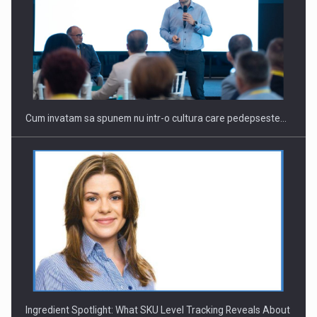
Cum invatam sa spunem nu intr-o cultura care pedepseste…
Ingredient Spotlight: What SKU Level Tracking Reveals About