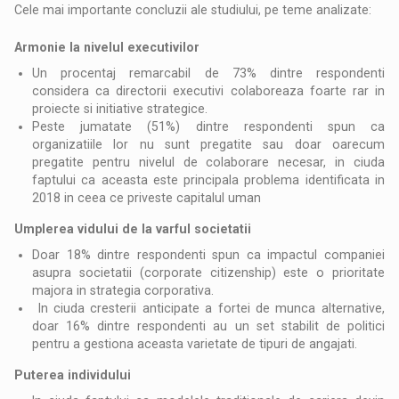
Cele mai importante concluzii ale studiului, pe teme analizate:
Armonie la nivelul executivilor
Un procentaj remarcabil de 73% dintre respondenti
considera ca directorii executivi colaboreaza foarte rar in
proiecte si initiative strategice.
Peste jumatate (51%) dintre respondenti spun ca
organizatiile lor nu sunt pregatite sau doar oarecum
pregatite pentru nivelul de colaborare necesar, in ciuda
faptului ca aceasta este principala problema identificata in
2018 in ceea ce priveste capitalul uman
Umplerea vidului de la v
a
rful societ
at
ii
Doar 18% dintre respondenti spun ca impactul companiei
asupra societatii (corporate citizenship) este o prioritate
majora in strategia corporativa.
In ciuda cresterii anticipate a fortei de munca alternative,
doar 16% dintre respondenti au un set stabilit de politici
pentru a gestiona aceasta varietate de tipuri de angajati.
Puterea individului