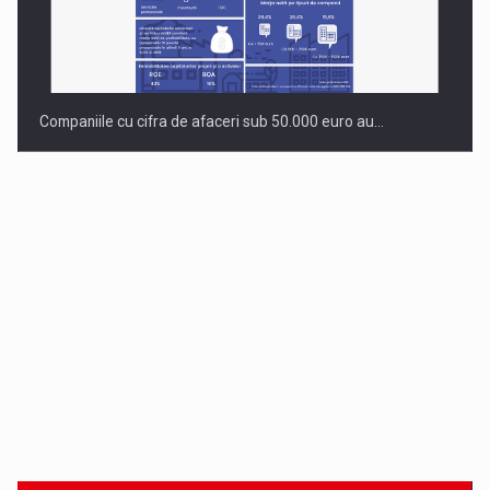
Companiile cu cifra de afaceri sub 50.000 euro au…
Dinu Bumbacea revine in PwC Romania ca Partener si…