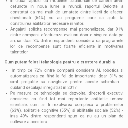
In ciuda faptului ca modelele traditionale de cariera devin
defuncte in noua lume a muncii, raportul Deloitte a
constatat ca mai mult de jumatate dintre liderii de afaceri
chestionati (54%) nu au programe care sa ajute la
construirea abilitatilor necesare in viitor.
Angajatii solicita recompense mai personalizate, dar 91%
dintre companii efectueaza evaluari doar o singura data pe
an, iar doar 3% dintre respondenti considera ca programele
lor de recompense sunt foarte eficiente in motivarea
talentelor.
Cum putem folosi tehnologia pentru o cre
s
tere durabil
a
In timp ce 72% dintre companii considera AI, robotica si
automatizarea ca fiind la fel de importante, doar 31% se
simt pregatite sa navigheze printre aceste schimbari -
dubland decalajul inregistrat in 2017.
Pe masura ce tehnologia se dezvolta, directorii executivi
considera ca fiind tot mai importante abilitatile umane
esentiale, cum ar fi rezolvarea complexa a problemelor
(63%), abilitatile cognitive (55%) si abilitatile sociale (52%) -
insa 49% dintre respondenti spun ca nu au un plan de
cultivare a acestora.