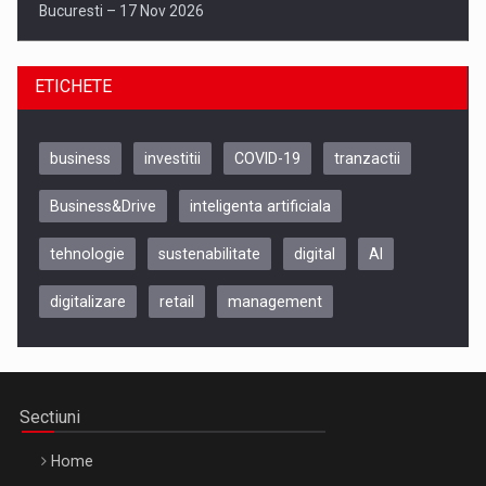
Bucuresti – 17 Nov 2026
ETICHETE
business
investitii
COVID-19
tranzactii
Business&Drive
inteligenta artificiala
tehnologie
sustenabilitate
digital
AI
digitalizare
retail
management
Be Inspired. Make it Happen!, CLUJ, 9 Decembrie
Cluj-Napoca – 9 Dec 2026
Sectiuni
Home