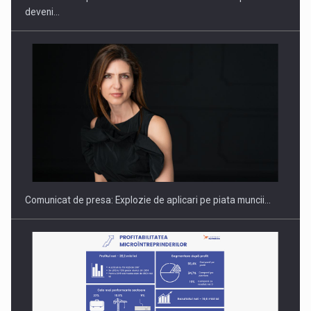
deveni…
Hard Enduro Piatra Craiului 2026, fueled by benzinariile RO…
Comunicat de presa: Explozie de aplicari pe piata muncii…