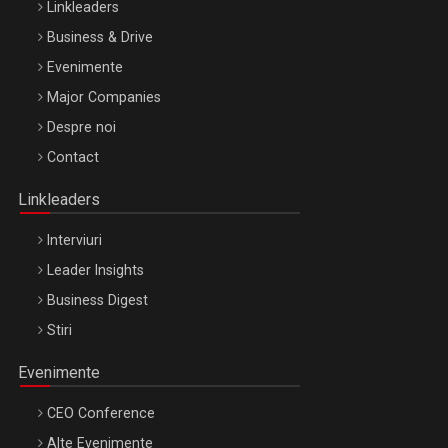
Linkleaders
Business & Drive
Evenimente
Major Companies
Be Inspired. Make it Happen!, ARTEMIS LETO, ORADEA, 8
Despre noi
Octombrie
Contact
Oradea – 8 Oct 2026
Linkleaders
Interviuri
Leader Insights
Business Digest
Stiri
Evenimente
CEO Conference
Alte Evenimente