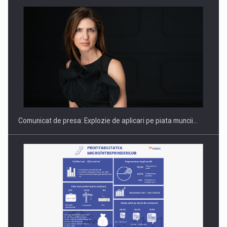
Hard Enduro Piatra Craiului 2026, fueled by benzinariile RO…
Comunicat de presa: Explozie de aplicari pe piata muncii…