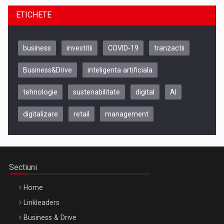
ETICHETE
business
investitii
COVID-19
tranzactii
Business&Drive
inteligenta artificiala
tehnologie
sustenabilitate
digital
AI
digitalizare
retail
management
Be Inspired. Make it Happen!, CLUJ, 9 Decembrie
Cluj-Napoca – 9 Dec 2026
Sectiuni
Home
Linkleaders
Business & Drive