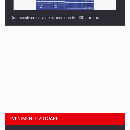
Companiile cu cifra de afaceri sub 50.000 euro au…
Dinu Bumbacea revine in PwC Romania ca Partener si…
EVENIMENTE VIITOARE