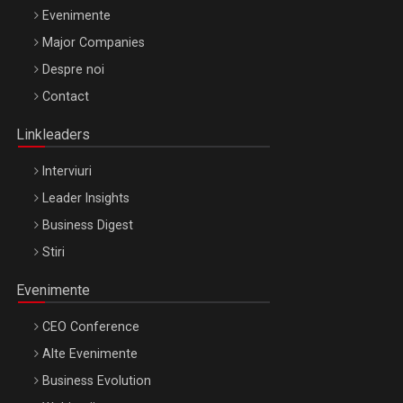
Evenimente
Major Companies
Be Inspired. Make it Happen!, ARTEMIS LETO, ORADEA, 8
Despre noi
Octombrie
Contact
Oradea – 8 Oct 2026
Linkleaders
Interviuri
Leader Insights
Business Digest
Stiri
Evenimente
CEO Conference
Alte Evenimente
Business Evolution