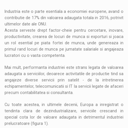
Industria este o parte esentiala a economiei europene, avand o
contributie de 17% din valoarea adaugata totala in 2016, potrivit
ultimelor date ale ONU.
Acesta serveste drept factor-cheie pentru cercetare, inovare,
productivitate, crearea de locuri de munca si exporturi si joaca
un rol esential pe piata fortei de munca, unde genereaza in
primul rand locuri de munca pe jumatate salariale si angajeaza
lucratori cu o vasta competenta.
Mai mult, performanta industriei este strans legata de valoarea
adaugata a serviciilor, deoarece activitatile de productie tind sa
angajeze diverse servicii prin satelit - de la intretinerea
echipamentelor, telecomunicatii si IT la servicii legate de afaceri
precum contabilitatea si consultanta.
Cu toate acestea, in ultimele decenii, Europa a inregistrat o
tendinta clara de dezindustrializare, serviciile crescand in
special cota lor de valoare adaugata in detrimentul industriei
prelucratoare (figura 1).