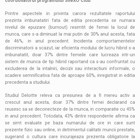
coordonatorul programului SheXO Club
.
Printre aspectele in privinta carora rezultatele raportului
prezinta imbunatatiri fata de editia precedenta se numara
nivelul de epuizare (burnout) resimtit de femei la locul de
munca, care s-a diminuat la mai putin de 30% anul acesta, fata
de 46%, in anul precedent. Incidenta comportamentelor
discriminatorii a scazut, iar eficienta modului de lucru hibrid s-a
imbunatatit, doar 37% dintre femeile care lucreaza intr-un
sistem de munca de tip hibrid raportand ca s-au confruntat cu
excluderea de la intalniri, decizii sau interactiuni informale, o
scadere semnificativa fata de aproape 60%, inregistrat in editia
precedenta a studiului.
Studiul Deloitte releva ca presiunea de a fi mereu activ a
crescut anul acesta, doar 37% dintre femei declarand ca
reusesc sa se deconecteze de la munca, in comparatie cu 45%
in anul precedent. Totodata, 43% dintre respondente afirma ca
se simt evaluate pe baza numarului de ore in care sunt
prezente fizic sau online, in detrimentul calitatii muncii prestate,
sugerand o cultura care incurajeaza prezenta obligatorie la