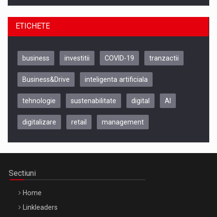
ETICHETE
business
investitii
COVID-19
tranzactii
Business&Drive
inteligenta artificiala
tehnologie
sustenabilitate
digital
AI
digitalizare
retail
management
Be Inspired. Make it Happen!, CLUJ, 9 Decembrie
Cluj-Napoca – 9 Dec 2026
Sectiuni
Home
Linkleaders