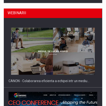
WEBINARII
Producatorii si comerciantii care nu se supun noilor
reglementari…
CANON - Colaborarea eficienta a echipei intr un mediu…