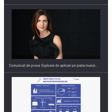
Hard Enduro Piatra Craiului 2026, fueled by benzinariile RO…
Comunicat de presa: Explozie de aplicari pe piata muncii…