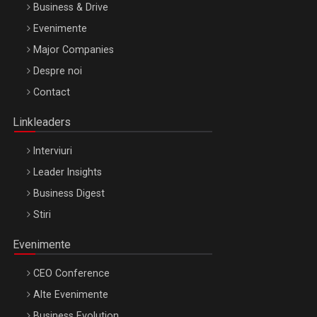
Business & Drive
Evenimente
Major Companies
Be Inspired. Make it Happen!, ARTEMIS LETO, ORADEA, 8
Despre noi
Octombrie
Contact
Oradea – 8 Oct 2026
Linkleaders
Interviuri
Leader Insights
Business Digest
Stiri
Evenimente
CEO Conference
Alte Evenimente
Business Evolution