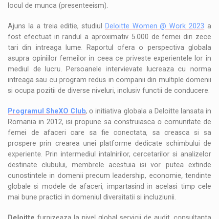
locul de munca (presenteeism).
Ajuns la a treia editie, studiul
Deloitte Women @ Work 2023
a
fost efectuat in randul a aproximativ 5.000 de femei din zece
tari din intreaga lume. Raportul ofera o perspectiva globala
asupra opiniilor femeilor in ceea ce priveste experientele lor in
mediul de lucru. Persoanele intervievate lucreaza cu norma
intreaga sau cu program redus in companii din multiple domenii
si ocupa pozitii de diverse niveluri, inclusiv functii de conducere.
Programul SheXO Club
, o initiativa globala a Deloitte lansata in
Romania in 2012, isi propune sa construiasca o comunitate de
femei de afaceri care sa fie conectata, sa creasca si sa
prospere prin crearea unei platforme dedicate schimbului de
experiente. Prin intermediul intalnirilor, cercetarilor si analizelor
destinate clubului, membrele acestuia isi vor putea extinde
cunostintele in domenii precum leadership, economie, tendinte
globale si modele de afaceri, impartasind in acelasi timp cele
mai bune practici in domeniul diversitatii si incluziunii.
Deloitte
furnizeaza la nivel global servicii de audit, consultanta