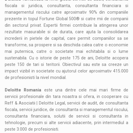
fiscala si juridica, consultanta, consultanta financiara si
managementul riscului catre aproximativ 90% din companiile
prezente in topul Fortune Global 500® si catre mii de companii
din sectorul privat. Expertii firmei contribuie la atingerea unor
rezultate masurabile si de durata, care ajuta la consolidarea
increderii in pietele de capital, care permit companiilor sa se
transforme, sa prospere si sa deschida calea catre o economie
mai puternica, catre o societate mai echitabila si o lume
sustenabila. Cu o istorie de peste 175 de ani, Deloitte acopera
peste 150 de tari si teritorii. Obiectivul sau este sa creeze un
impact vizibil in societate cu ajutorul celor aproximativ 415.000
de profesionisti la nivel mondial.
Deloitte Romania
este una dintre cele mai mari firme de
servicii profesionale din tara noastra si ofera, in cooperare cu
Reff & Asociatii | Deloitte Legal, servicii de audit, de consultanta
fiscala, servicii juridice, de consultanta si managementul riscului,
consultanta financiara, solutii de servicii si consultanta in
tehnologie, precum si alte servicii adiacente, prin intermediul a
peste 3.000 de profesionisti.