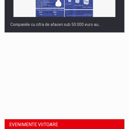
Companiile cu cifra de afaceri sub 50.000 euro au…
Dinu Bumbacea revine in PwC Romania ca Partener si…
EVENIMENTE VIITOARE