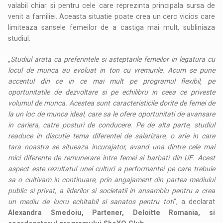
valabil chiar si pentru cele care reprezinta principala sursa de
venit a familiei. Aceasta situatie poate crea un cerc vicios care
limiteaza sansele femeilor de a castiga mai mult, subliniaza
studiul.
„
Studiul arata ca preferintele si asteptarile femeilor in legatura cu
locul de munca au evoluat in ton cu vremurile. Acum se pune
accentul din ce in ce mai mult pe programul flexibil, pe
oportunitatile de dezvoltare si pe echilibru in ceea ce priveste
volumul de munca. Acestea sunt caracteristicile dorite de femei de
la un loc de munca ideal, care sa le ofere oportunitati de avansare
in cariera, catre posturi de conducere. Pe de alta parte, studiul
readuce in discutie tema diferentei de salarizare, o arie in care
tara noastra se situeaza incurajator, avand una dintre cele mai
mici diferente de remunerare intre femei si barbati din UE. Acest
aspect este rezultatul unei culturi a performantei pe care trebuie
sa o cultivam in continuare, prin angajament din partea mediului
public si privat, a liderilor si societatii in ansamblu pentru a crea
un mediu de lucru echitabil si sanatos pentru toti
”, a declarat
Alexandra Smedoiu, Partener, Deloitte Romania, si