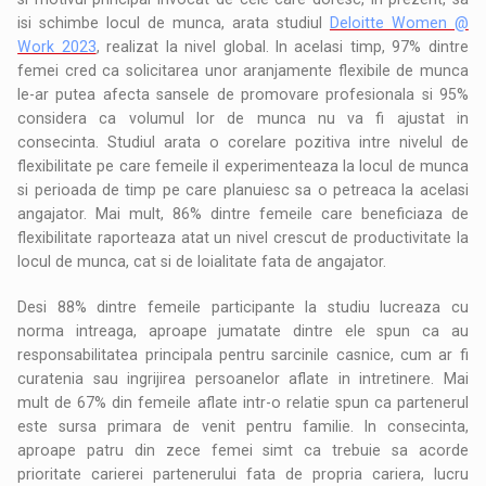
isi schimbe locul de munca, arata studiul
Deloitte Women @
Work 2023
, realizat la nivel global. In acelasi timp, 97% dintre
femei cred ca solicitarea unor aranjamente flexibile de munca
le-ar putea afecta sansele de promovare profesionala si 95%
considera ca volumul lor de munca nu va fi ajustat in
consecinta. Studiul arata o corelare pozitiva intre nivelul de
flexibilitate pe care femeile il experimenteaza la locul de munca
si perioada de timp pe care planuiesc sa o petreaca la acelasi
angajator. Mai mult, 86% dintre femeile care beneficiaza de
flexibilitate raporteaza atat un nivel crescut de productivitate la
locul de munca, cat si de loialitate fata de angajator.
Desi 88% dintre femeile participante la studiu lucreaza cu
norma intreaga, aproape jumatate dintre ele spun ca au
responsabilitatea principala pentru sarcinile casnice, cum ar fi
curatenia sau ingrijirea persoanelor aflate in intretinere. Mai
mult de 67% din femeile aflate intr-o relatie spun ca partenerul
este sursa primara de venit pentru familie. In consecinta,
aproape patru din zece femei simt ca trebuie sa acorde
prioritate carierei partenerului fata de propria cariera, lucru