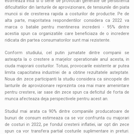
estimeaza insa si o serie de provocari generate de persistenta
dificultatilor din lanturile de aprovizionare, de tensiunile din piata
muncii si de cresterea rapida a costurilor de productie. Pe de
alta parte, majoritatea respondentilor considera ca 2022 va
marca o batalie pentru mentinerea increderii - 95% dintre
acestia spun ca organizatiile care beneficiaza de o incredere
ridicata din partea consumatorilor sunt mai rezistente.
Conform studiului, cel putin jumatate dintre companii se
asteapta la o crestere a marjelor operationale anul acesta, in
ciuda majorarii costurilor. Totusi, provocarile existente ar putea
limita capacitatea industriei de a obtine rezultatele asteptate.
Noua din zece participanti la studiu considera ca sincopele din
lanturile de aprovizionare reprezinta cea mai mare amenintare
pentru crestere, iar sase din zece spun ca deficitul de forta de
munca afecteaza deja perspectivele pentru acest an.
Studiul mai arata ca 90% dintre companiile producatoare de
bunuri de consum estimeaza ca se vor confrunta cu majorari
de costuri in 2022, pe fondul cresterii inflatiei, iar opt din zece
spun ca vor transfera partial costurile suplimentare in preturi.