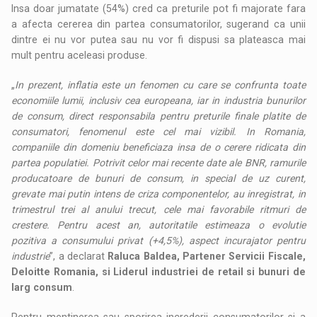
Insa doar jumatate (54%) cred ca preturile pot fi majorate fara
a afecta cererea din partea consumatorilor, sugerand ca unii
dintre ei nu vor putea sau nu vor fi dispusi sa plateasca mai
mult pentru aceleasi produse.
„
In prezent, inflatia este un fenomen cu care se confrunta toate
economiile lumii, inclusiv cea europeana, iar in industria bunurilor
de consum, direct responsabila pentru preturile finale platite de
consumatori, fenomenul este cel mai vizibil. In Romania,
companiile din domeniu beneficiaza insa de o cerere ridicata din
partea populatiei. Potrivit celor mai recente date ale BNR, ramurile
producatoare de bunuri de consum, in special de uz curent,
grevate mai putin intens de criza componentelor, au inregistrat, in
trimestrul trei al anului trecut, cele mai favorabile ritmuri de
crestere. Pentru acest an, autoritatile estimeaza o evolutie
pozitiva a consumului privat (+4,5%), aspect incurajator pentru
industrie
”, a declarat
Raluca Baldea, Partener Servicii Fiscale,
Deloitte Romania, si Liderul industriei de retail si bunuri de
larg consum
.
Pentru mentinerea sau sporirea increderii consumatorilor si a