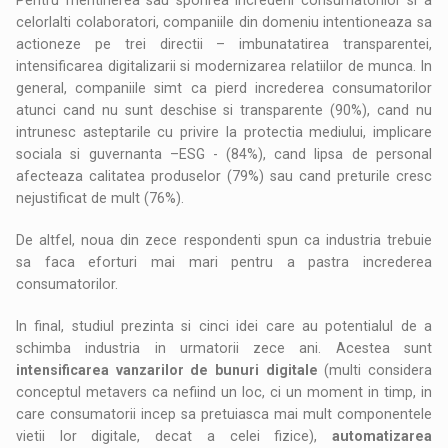
celorlalti colaboratori, companiile din domeniu intentioneaza sa
actioneze pe trei directii – imbunatatirea transparentei,
intensificarea digitalizarii si modernizarea relatiilor de munca. In
general, companiile simt ca pierd increderea consumatorilor
atunci cand nu sunt deschise si transparente (90%), cand nu
intrunesc asteptarile cu privire la protectia mediului, implicare
sociala si guvernanta –ESG - (84%), cand lipsa de personal
afecteaza calitatea produselor (79%) sau cand preturile cresc
nejustificat de mult (76%).
De altfel, noua din zece respondenti spun ca industria trebuie
sa faca eforturi mai mari pentru a pastra increderea
consumatorilor.
In final, studiul prezinta si cinci idei care au potentialul de a
schimba industria in urmatorii zece ani. Acestea sunt
intensificarea vanzarilor de bunuri digitale
(multi considera
conceptul metavers ca nefiind un loc, ci un moment in timp, in
care consumatorii incep sa pretuiasca mai mult componentele
vietii lor digitale, decat a celei fizice),
automatizarea