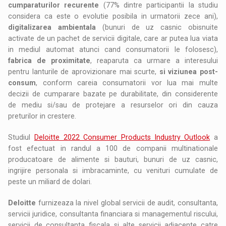
cumparaturilor recurente
(77% dintre participantii la studiu
considera ca este o evolutie posibila in urmatorii zece ani),
digitalizarea ambientala
(bunuri de uz casnic obisnuite
activate de un pachet de servicii digitale, care ar putea lua viata
in mediul automat atunci cand consumatorii le folosesc),
fabrica de proximitate
, reaparuta ca urmare a interesului
pentru lanturile de aprovizionare mai scurte,
si viziunea post-
consum
, conform careia consumatorii vor lua mai multe
decizii de cumparare bazate pe durabilitate, din considerente
de mediu si/sau de protejare a resurselor ori din cauza
preturilor in crestere.
Studiul
Deloitte 2022 Consumer Products Industry Outlook
a
fost efectuat in randul a 100 de companii multinationale
producatoare de alimente si bauturi, bunuri de uz casnic,
ingrijire personala si imbracaminte, cu venituri cumulate de
peste un miliard de dolari.
Deloitte
furnizeaza la nivel global servicii de audit, consultanta,
servicii juridice, consultanta financiara si managementul riscului,
servicii de consultanta fiscala si alte servicii adiacente catre