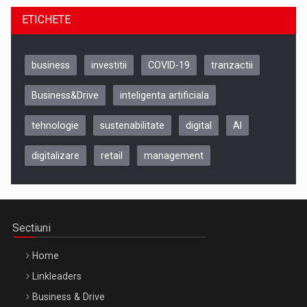
ETICHETE
business
investitii
COVID-19
tranzactii
Business&Drive
inteligenta artificiala
tehnologie
sustenabilitate
digital
AI
digitalizare
retail
management
Be Inspired. Make it Happen!, CLUJ, 9 Decembrie
Cluj-Napoca – 9 Dec 2026
Sectiuni
Home
Linkleaders
Business & Drive