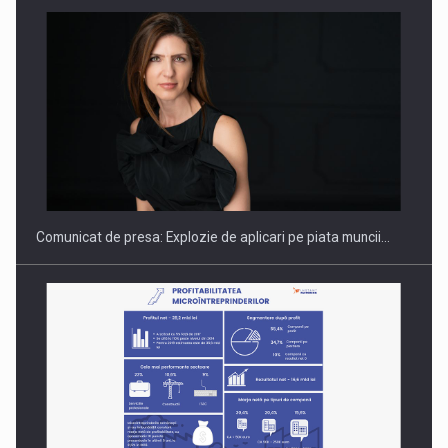
Hard Enduro Piatra Craiului 2026, fueled by benzinariile RO…
Comunicat de presa: Explozie de aplicari pe piata muncii…