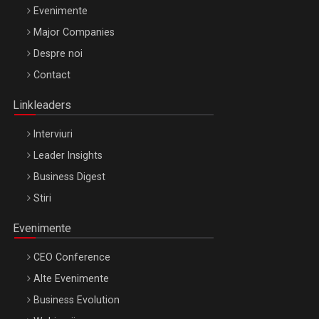
Evenimente
Major Companies
Be Inspired. Make it Happen!, ARTEMIS LETO, ORADEA, 8
Despre noi
Octombrie
Contact
Oradea – 8 Oct 2026
Linkleaders
Interviuri
Leader Insights
Business Digest
Stiri
Evenimente
CEO Conference
Alte Evenimente
Business Evolution