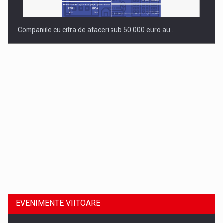
Companiile cu cifra de afaceri sub 50.000 euro au…
Dinu Bumbacea revine in PwC Romania ca Partener si…
EVENIMENTE VIITOARE