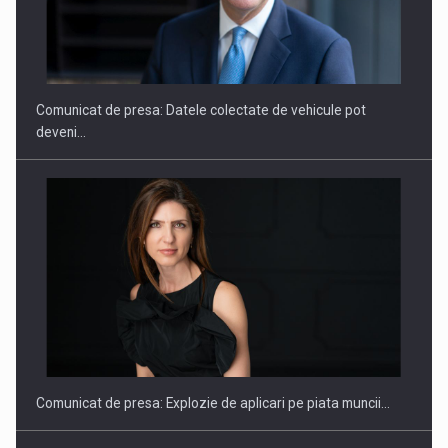
SYCLEF isi consolideaza prezenta in Romania printr-o a
doua…
Comunicat de presa: Datele colectate de vehicule pot
deveni…
Fondul de investitii BoldMind si echipa de management a…
Comunicat de presa: Explozie de aplicari pe piata muncii…