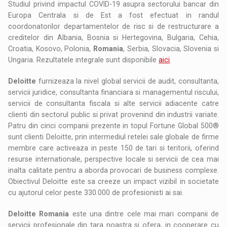
Studiul privind impactul COVID-19 asupra sectorului bancar din
Europa Centrala si de Est a fost efectuat in randul
coordonatorilor departamentelor de risc si de restructurare a
creditelor din Albania, Bosnia si Hertegovina, Bulgaria, Cehia,
Croatia, Kosovo, Polonia,
Romania
, Serbia, Slovacia, Slovenia si
Ungaria. Rezultatele integrale sunt disponibile
aici
.
Deloitte
furnizeaza la nivel global servicii de audit, consultanta,
servicii juridice, consultanta financiara si managementul riscului,
servicii de consultanta fiscala si alte servicii adiacente catre
clienti din sectorul public si privat provenind din industrii variate.
Patru din cinci companii prezente in topul Fortune Global 500®
sunt clienti Deloitte, prin intermediul retelei sale globale de firme
membre care activeaza in peste 150 de tari si teritorii, oferind
resurse internationale, perspective locale si servicii de cea mai
inalta calitate pentru a aborda provocari de business complexe.
Obiectivul Deloitte este sa creeze un impact vizibil in societate
cu ajutorul celor peste 330.000 de profesionisti ai sai.
Deloitte Romania
este una dintre cele mai mari companii de
servicii profesionale din tara noastra si ofera, in cooperare cu