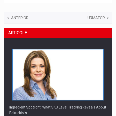
ANTERIOR
URMATOR
ARTICOLE
Ingredient Spotlight: What SKU Level Tracking Reveals About
Bakuchiol's…