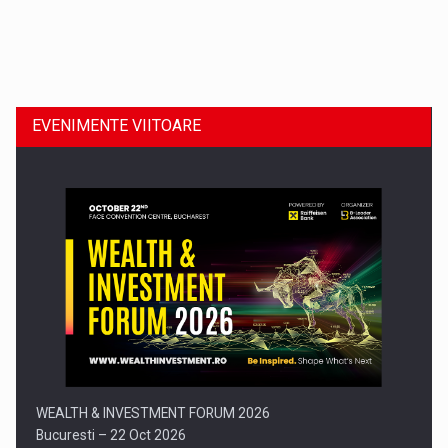
Dinu Bumbacea revine in PwC Romania ca Partener si…
EVENIMENTE VIITOARE
Comunicat de presa: Joburile part-time reincep sa intre pe…
WEALTH & INVESTMENT FORUM 2026
Bucuresti – 22 Oct 2026