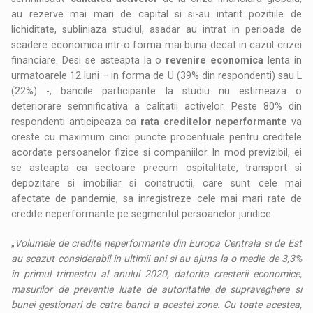
au rezerve mai mari de capital si si-au intarit pozitiile de
lichiditate, subliniaza studiul, asadar au intrat in perioada de
scadere economica intr-o forma mai buna decat in cazul crizei
financiare. Desi se asteapta la o
revenire economica
lenta in
urmatoarele 12 luni – in forma de U (39% din respondenti) sau L
(22%) -, bancile participante la studiu nu estimeaza o
deteriorare semnificativa a calitatii activelor. Peste 80% din
respondenti anticipeaza ca
rata creditelor neperformante
va
creste cu maximum cinci puncte procentuale pentru creditele
acordate persoanelor fizice si companiilor. In mod previzibil, ei
se asteapta ca sectoare precum ospitalitate, transport si
depozitare si imobiliar si constructii, care sunt cele mai
afectate de pandemie, sa inregistreze cele mai mari rate de
credite neperformante pe segmentul persoanelor juridice.
„
Volumele de credite neperformante din Europa Centrala si de Est
au scazut considerabil in ultimii ani si au ajuns la o medie de 3,3%
in primul trimestru al anului 2020, datorita cresterii economice,
masurilor de preventie luate de autoritatile de supraveghere si
bunei gestionari de catre banci a acestei zone. Cu toate acestea,