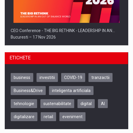
CEO Conference - THE BIG RETHINK - LEADERSHIP IN AN…
Bucuresti – 17 Nov 2026
ETICHETE
business
investitii
COVID-19
tranzactii
Business&Drive
inteligenta artificiala
tehnologie
sustenabilitate
digital
AI
digitalizare
retail
eveniment
Be Inspired. Make it Happen!, CLUJ, 9 Decembrie
Cluj-Napoca – 9 Dec 2026