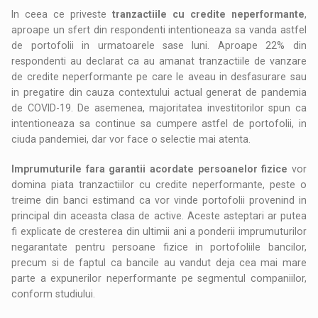
In ceea ce priveste
tranzactiile cu
credite neperformante
,
aproape un sfert din respondenti intentioneaza sa vanda astfel
de portofolii in urmatoarele sase luni. Aproape 22% din
respondenti au declarat ca au amanat tranzactiile de vanzare
de credite neperformante pe care le aveau in desfasurare sau
in pregatire din cauza contextului actual generat de pandemia
de COVID-19. De asemenea, majoritatea investitorilor spun ca
intentioneaza sa continue sa cumpere astfel de portofolii, in
ciuda pandemiei, dar vor face o selectie mai atenta.
Imprumuturile fara garantii acordate persoanelor fizice
vor
domina piata tranzactiilor cu credite neperformante, peste o
treime din banci estimand ca vor vinde portofolii provenind in
principal din aceasta clasa de active. Aceste asteptari ar putea
fi explicate de cresterea din ultimii ani a ponderii imprumuturilor
negarantate pentru persoane fizice in portofoliile bancilor,
precum si de faptul ca bancile au vandut deja cea mai mare
parte a expunerilor neperformante pe segmentul companiilor,
conform studiului.