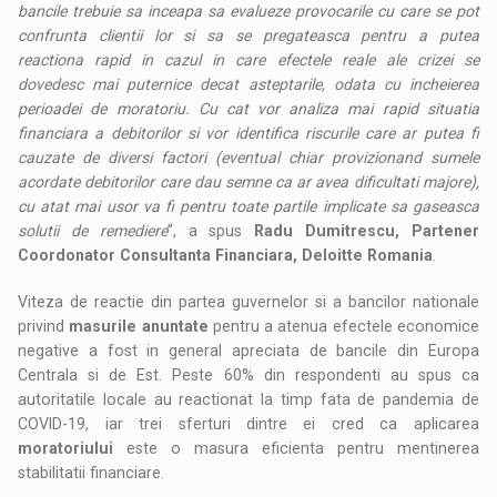
bancile trebuie sa inceapa sa evalueze provocarile cu care se pot
confrunta clientii lor si sa se pregateasca pentru a putea
reactiona rapid in cazul in care efectele reale ale crizei se
dovedesc mai puternice decat asteptarile, odata cu incheierea
perioadei de moratoriu. Cu cat vor analiza mai rapid situatia
financiara a debitorilor si vor identifica riscurile care ar putea fi
cauzate de diversi factori (eventual chiar provizionand sumele
acordate debitorilor care dau semne ca ar avea dificultati majore),
cu atat mai usor va fi pentru toate partile implicate sa gaseasca
solutii de remediere
”, a spus
Radu Dumitrescu, Partener
Coordonator Consultanta Financiara, Deloitte Romania
.
Viteza de reactie din partea guvernelor si a bancilor nationale
privind
masurile anuntate
pentru a atenua efectele economice
negative a fost in general apreciata de bancile din Europa
Centrala si de Est. Peste 60% din respondenti au spus ca
autoritatile locale au reactionat la timp fata de pandemia de
COVID-19, iar trei sferturi dintre ei cred ca aplicarea
moratoriului
este o masura eficienta pentru mentinerea
stabilitatii financiare.