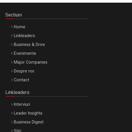
Sectiuni
Home
Linkleaders
Business & Drive
Evenimente
Major Companies
Be Inspired. Make it Happen!, ARTEMIS LETO, ORADEA, 8
Despre noi
Octombrie
Contact
Oradea – 8 Oct 2026
Linkleaders
Interviuri
Leader Insights
Business Digest
Stiri