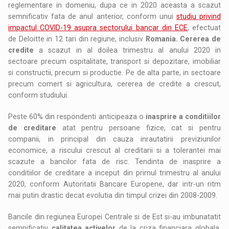
reglementare in domeniu, dupa ce in 2020 aceasta a scazut
semnificativ fata de anul anterior, conform unui
studiu privind
impactul COVID-19 asupra sectorului bancar din ECE
, efectuat
de Deloitte in 12 tari din regiune, inclusiv
Romania. Cererea de
credite
a scazut in al doilea trimestru al anului 2020 in
sectoare precum ospitalitate, transport si depozitare, imobiliar
si constructii, precum si productie. Pe de alta parte, in sectoare
precum comert si agricultura, cererea de credite a crescut,
conform studiului.
Peste 60% din respondenti anticipeaza o
inasprire a conditiilor
de creditare
atat pentru persoane fizice, cat si pentru
companii, in principal din cauza inrautatirii previziunilor
economice, a riscului crescut al creditarii si a tolerantei mai
scazute a bancilor fata de risc. Tendinta de inasprire a
conditiilor de creditare a inceput din primul trimestru al anului
2020, conform Autoritatii Bancare Europene, dar intr-un ritm
mai putin drastic decat evolutia din timpul crizei din 2008-2009.
Bancile din regiunea Europei Centrale si de Est si-au imbunatatit
semnificativ
calitatea activelor
de la criza financiara globala,