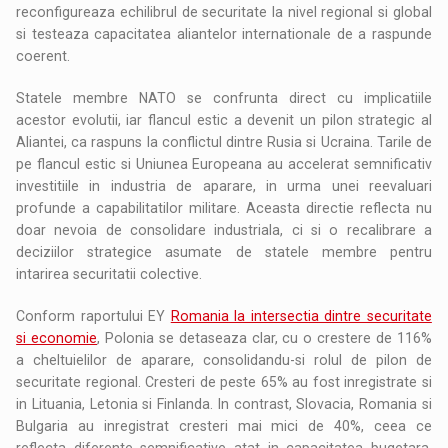
reconfigureaza echilibrul de securitate la nivel regional si global
si testeaza capacitatea aliantelor internationale de a raspunde
coerent.
Statele membre NATO se confrunta direct cu implicatiile
acestor evolutii, iar flancul estic a devenit un pilon strategic al
Aliantei, ca raspuns la conflictul dintre Rusia si Ucraina. Tarile de
pe flancul estic si Uniunea Europeana au accelerat semnificativ
investitiile in industria de aparare, in urma unei reevaluari
profunde a capabilitatilor militare. Aceasta directie reflecta nu
doar nevoia de consolidare industriala, ci si o recalibrare a
deciziilor strategice asumate de statele membre pentru
intarirea securitatii colective.
Conform raportului EY
Romania la intersectia dintre securitate
si economie
, Polonia se detaseaza clar, cu o crestere de 116%
a cheltuielilor de aparare, consolidandu-si rolul de pilon de
securitate regional. Cresteri de peste 65% au fost inregistrate si
in Lituania, Letonia si Finlanda. In contrast, Slovacia, Romania si
Bulgaria au inregistrat cresteri mai mici de 40%, ceea ce