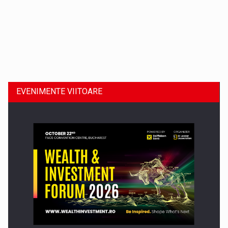
Dinu Bumbacea revine in PwC Romania ca Partener si…
EVENIMENTE VIITOARE
Comunicat de presa: Joburile part-time reincep sa intre pe…