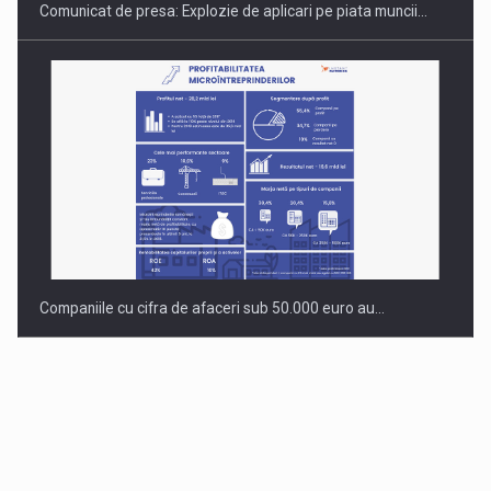
Comunicat de presa: Explozie de aplicari pe piata muncii…
Companiile cu cifra de afaceri sub 50.000 euro au…