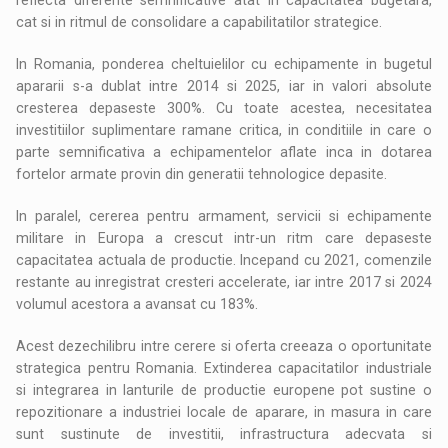
reflecta diferente semnificative atat in capacitatea bugetara,
cat si in ritmul de consolidare a capabilitatilor strategice.
In Romania, ponderea cheltuielilor cu echipamente in bugetul
apararii s-a dublat intre 2014 si 2025, iar in valori absolute
cresterea depaseste 300%. Cu toate acestea, necesitatea
investitiilor suplimentare ramane critica, in conditiile in care o
parte semnificativa a echipamentelor aflate inca in dotarea
fortelor armate provin din generatii tehnologice depasite.
In paralel, cererea pentru armament, servicii si echipamente
militare in Europa a crescut intr-un ritm care depaseste
capacitatea actuala de productie. Incepand cu 2021, comenzile
restante au inregistrat cresteri accelerate, iar intre 2017 si 2024
volumul acestora a avansat cu 183%.
Acest dezechilibru intre cerere si oferta creeaza o oportunitate
strategica pentru Romania. Extinderea capacitatilor industriale
si integrarea in lanturile de productie europene pot sustine o
repozitionare a industriei locale de aparare, in masura in care
sunt sustinute de investitii, infrastructura adecvata si