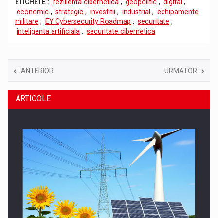
ETICHETE :
rezilienta cibernetica
,
geopolitic
,
digital
,
economic
,
strategic
,
investitii
,
industrial
,
echipamente
militare
,
EY Cybersecurity Roadmap
,
securitate
,
inteligenta artificiala
,
securitate cibernetica
ANTERIOR
URMATOR
ARTICOLE