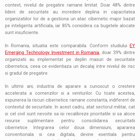
context, nivelul de pregatire ramane limitat. Doar 48% dintre
liderii de securitate au incredere deplina in capacitatea
organizatiilor lor de a gestiona un atac cibernetic major bazat
pe inteligenta artificiala, iar 85% considera ca bugetele alocate
sunt insuficiente.
In Romania, situatia este comparabila. Conform studiului
EY
Emerging Technology Investment in Romania
, doar 39% dintre
organizatii au implementat pe deplin masuri de securitate
cibernetica, ceea ce evidentiaza un decalaj intre nivelul de risc
si gradul de pregatire.
In ultimii ani, industria de aparare a cunoscut o crestere
accelerata a comenzilor si a veniturilor. Cu toate acestea,
expunerea la riscuri cibernetice ramane constanta, indiferent de
contextul de securitate. In acest cadru, atat sectorul militar, cat
si cel civil sunt nevoite sa isi recalibreze prioritatile si sa aloce
resurse suplimentare pentru consolidarea securitatii
cibernetice. Integrarea celor doua dimensiuni, apararea
conventionala si cea digitala, devine esentiala pentru