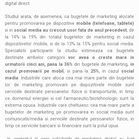
digital direct.
Studiul arata, de asemenea, ca bugetele de marketing alocate
pentru promovarea pe dispozitive
mobile (telefoane, tablete)
si in
social media au crescut usor fata de anul precedent
, de
la 14% la 19% din totalul bugetelor de marketing in cazul
dispozitivelor mobile, si de la 13% la 15% pentru social media.
Specialistii participanti la studiu estimeaza ca bugetele
destinate ambelor categorii
vor avea o creste mare in
urmatorii cinci ani, pana la 36%
din bugetele de marketing,
in
cazul promovarii pe mobil
, si pana la
25%
, in cazul
social
media
. Industriile care aloca cea mai mare parte din bugetele
lor de marketing promovarii pe dispozitivele mobile sunt
serviciile destinate persoanelor fizice si transporturile, in timp
ce domeniul energiei si cel farmaceutic/biotehnologic sunt la
extrema opusa. Industriile care cheltuiesc cea mai mare parte a
bugetelor de marketing pe promovarea in social media sunt
comunicatii/media si serviciile destinate persoanelor fizice, in
timp ce serviciile bancare si financiare sunt la polul opus.
„
In contextul in care activitatile de marketing digital au luat