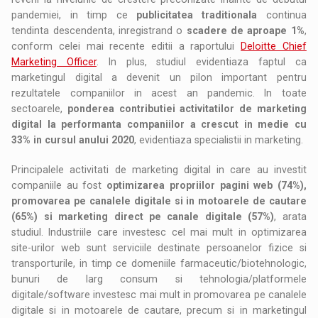
pandemiei, in timp ce
publicitatea traditionala
continua
tendinta descendenta, inregistrand o
scadere de aproape 1%
,
conform celei mai recente editii a raportului
Deloitte Chief
Marketing Officer
. In plus, studiul evidentiaza faptul ca
marketingul digital a devenit un pilon important pentru
rezultatele companiilor in acest an pandemic. In toate
sectoarele,
ponderea contributiei activitatilor de marketing
digital la performanta companiilor a crescut in medie cu
33% in cursul anului 2020
, evidentiaza specialistii in marketing.
Principalele activitati de marketing digital in care au investit
companiile au fost
optimizarea propriilor pagini web (74%),
promovarea pe canalele digitale si in motoarele de cautare
(65%) si marketing direct pe canale digitale (57%)
, arata
studiul. Industriile care investesc cel mai mult in optimizarea
site-urilor web sunt serviciile destinate persoanelor fizice si
transporturile, in timp ce domeniile farmaceutic/biotehnologic,
bunuri de larg consum si tehnologia/platformele
digitale/software investesc mai mult in promovarea pe canalele
digitale si in motoarele de cautare, precum si in marketingul