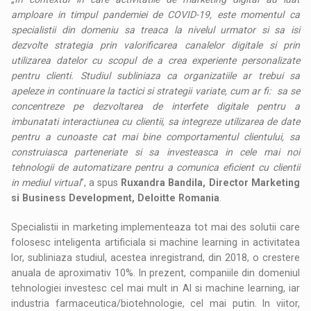
amploare in timpul pandemiei de COVID-19, este momentul ca
specialistii din domeniu sa treaca la nivelul urmator si sa isi
dezvolte strategia prin valorificarea canalelor digitale si prin
utilizarea datelor cu scopul de a crea experiente personalizate
pentru clienti. Studiul subliniaza ca organizatiile ar trebui sa
apeleze in continuare la tactici si strategii variate, cum ar fi: sa se
concentreze pe dezvoltarea de interfete digitale pentru a
imbunatati interactiunea cu clientii, sa integreze utilizarea de date
pentru a cunoaste cat mai bine comportamentul clientului, sa
construiasca parteneriate si sa investeasca in cele mai noi
tehnologii de automatizare pentru a comunica eficient cu clientii
in mediul virtual
”, a spus
Ruxandra Bandila, Director Marketing
si Business Development, Deloitte Romania
.
Specialistii in marketing implementeaza tot mai des solutii care
folosesc inteligenta artificiala si machine learning in activitatea
lor, subliniaza studiul, acestea inregistrand, din 2018, o crestere
anuala de aproximativ 10%. In prezent, companiile din domeniul
tehnologiei investesc cel mai mult in AI si machine learning, iar
industria farmaceutica/biotehnologie, cel mai putin. In viitor,