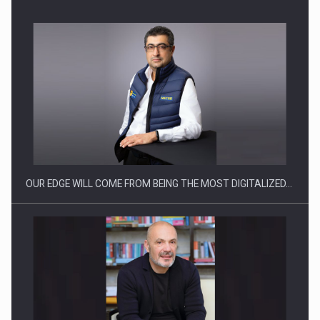
CEO Conference - Shaping The Future - Technology and…
OUR EDGE WILL COME FROM BEING THE MOST DIGITALIZED…
Webinar - Business Evolution-RETHINK STRATEGY-Finantare