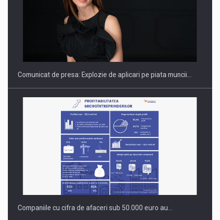
Hard Enduro Piatra Craiului 2026, fueled by benzinariile RO…
Comunicat de presa: Explozie de aplicari pe piata muncii…
Companiile cu cifra de afaceri sub 50.000 euro au…