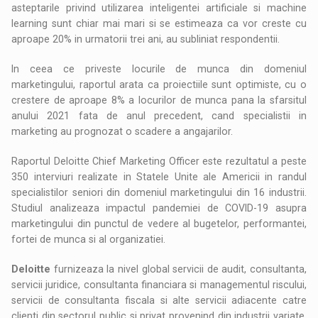
asteptarile privind utilizarea inteligentei artificiale si machine
learning sunt chiar mai mari si se estimeaza ca vor creste cu
aproape 20% in urmatorii trei ani, au subliniat respondentii.
In ceea ce priveste locurile de munca din domeniul
marketingului, raportul arata ca proiectiile sunt optimiste, cu o
crestere de aproape 8% a locurilor de munca pana la sfarsitul
anului 2021 fata de anul precedent, cand specialistii in
marketing au prognozat o scadere a angajarilor.
Raportul Deloitte Chief Marketing Officer este rezultatul a peste
350 interviuri realizate in Statele Unite ale Americii in randul
specialistilor seniori din domeniul marketingului din 16 industrii.
Studiul analizeaza impactul pandemiei de COVID-19 asupra
marketingului din punctul de vedere al bugetelor, performantei,
fortei de munca si al organizatiei.
Deloitte
furnizeaza la nivel global servicii de audit, consultanta,
servicii juridice, consultanta financiara si managementul riscului,
servicii de consultanta fiscala si alte servicii adiacente catre
clienti din sectorul public si privat provenind din industrii variate.