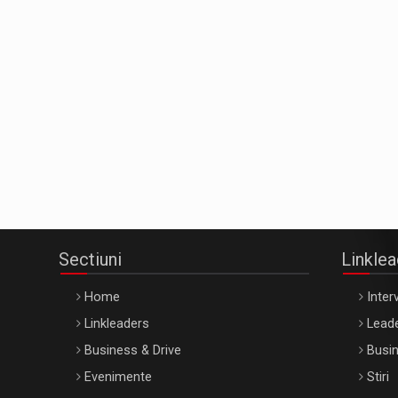
Sectiuni
Linkle
Home
Interv
Linkleaders
Leade
Business & Drive
Busin
Evenimente
Stiri