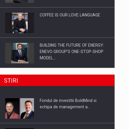
Investitii Digitalizare
COFFEE IS OUR LOVE LANGUAGE
BUILDING THE FUTURE OF ENERGY:
ENEVO GROUP’S ONE-STOP-SHOP
MODEL…
ROOTED IN ROMANIA, BUILT TO
STIRI
DELIVER TECHNOLOGY FOR THE…
Fondul de investitii BoldMind si
PUTTING ROMANIAN CORPORATE
echipa de management a…
COMPANIES ON THE INTERNATIONAL
BUSINESS SCENE