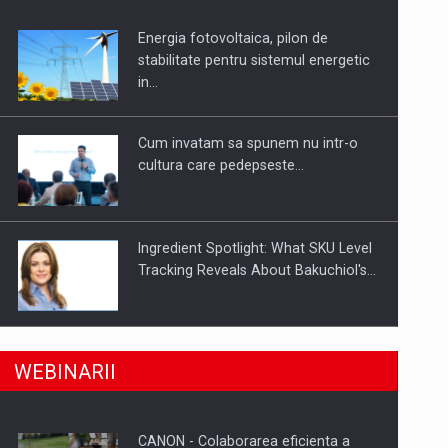
Energia fotovoltaica, pilon de
uselor din piata
stabilitate pentru sistemul energetic
in…
Cum invatam sa spunem nu intr-o
cultura care pedepseste…
Ingredient Spotlight: What SKU Level
Tracking Reveals About Bakuchiol's…
Producatorii si comerciantii care nu
a, preiau compania intr-o tranzactie de peste 25…
WEBINARII
se supun noilor reglementari…
CANON - Colaborarea eficienta a