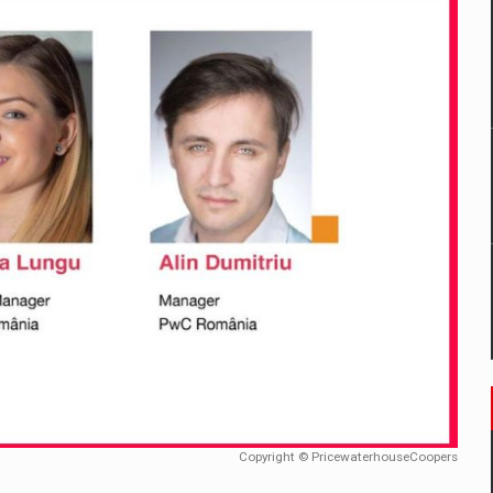
un noilor reglementari UE privind ambalajele pot risca retragerea prod
ES ON THE INTERNATIONAL BUSINESS SCENE
OST DIGITALIZED WHOLESALER IN ROMANIA
 benzinariile RO concept OSCAR – peste 500 de participanti
management a Pall-Ex, liderul pietei de transport paletizat din Romani
MBRU AL FAMILIEI: RANGE ROVER GT
Copyright © PricewaterhouseCoopers