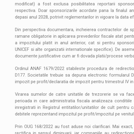
modificat) a fost exclusa posibilitatea reportarii sponso
respectiva. Doar sponsorizarile acordate pana la finalul an
depasi anul 2028, potrivit reglementarilor in vigoare la data e
Din perspectiva documentara, incheierea contractelor de s
ramane obligatorie in aplicarea prevederilor fiscale atat pe
a impozitului platit in anul anterior, cat si pentru sponso
UNICEF si alte organizatii internationale specifice). De aseme
documente justificative cum ar fi dovada platii/procese verba
Ordinul ANAF 1679/2022 stabileste procedura de redirectionar
D177. Societatile trebuie sa depuna electronic formularul 
impozit pe profit/declaratia de impozit pentru trimestrul IV in
Virarea sumelor de catre unitatile de trezorerie se va fac
perioada in care administratia fiscala analizeaza conditiile d
inregistrati in Registrul entitatilor/unitatilor de cult pent
debitele reprezentand impozitul pe profit/impozitul pe venitul 
Prin OUG 168/2022 au fost aduse noi clarificari. Mai exact,
rectifica in sensul diminuarii, iar companiile au redirect