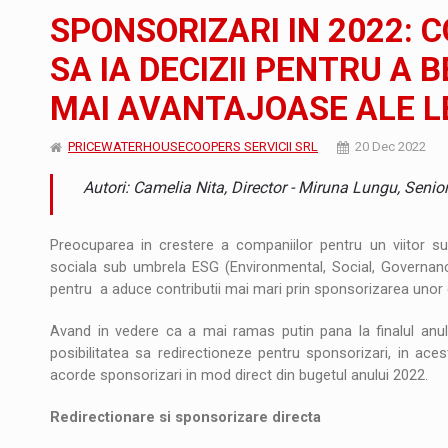
Noul Mercedes-Benz VLE este acum disponib
STIRI
SPONSORIZARI IN 2022: 
JAECOO 5 SHS-H a ajuns in Romania
STIRI
SA IA DECIZII PENTRU A 
MAI AVANTAJOASE ALE LE
Proteinmaxxing and the Future of Protein
ARTICOLE
PRICEWATERHOUSECOOPERS SERVICII SRL
20 Dec 2022
Autori: Camelia Nita, Director - Miruna Lungu, Seni
Preocuparea in crestere a companiilor pentru un viitor sust
sociala sub umbrela ESG (Environmental, Social, Governance
pentru a aduce contributii mai mari prin sponsorizarea unor
Avand in vedere ca a mai ramas putin pana la finalul anul
posibilitatea sa redirectioneze pentru sponsorizari, in ac
acorde sponsorizari in mod direct din bugetul anului 2022.
Redirectionare si sponsorizare directa