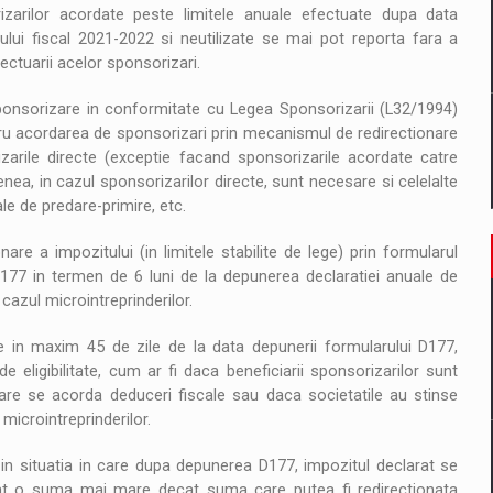
rizarilor acordate peste limitele anuale efectuate dupa data
ului fiscal 2021-2022 si neutilizate se mai pot reporta fara a
fectuarii acelor sponsorizari.
ponsorizare in conformitate cu Legea Sponsorizarii (L32/1994)
ntru acordarea de sponsorizari prin mecanismul de redirectionare
rizarile directe (exceptie facand sponsorizarile acordate catre
nea, in cazul sponsorizarilor directe, sunt necesare si celelalte
le de predare-primire, etc.
e a impozitului (in limitele stabilite de lege) prin formularul
D177 in termen de 6 luni de la depunerea declaratiei anuale de
 cazul microintreprinderilor.
e in maxim 45 de zile de la data depunerii formularului D177,
e eligibilitate, cum ar fi daca beneficiarii sponsorizarilor sunt
ru care se acorda deduceri fiscale sau daca societatile au stinse
microintreprinderilor.
 in situatia in care dupa depunerea D177, impozitul declarat se
ionat o suma mai mare decat suma care putea fi redirectionata