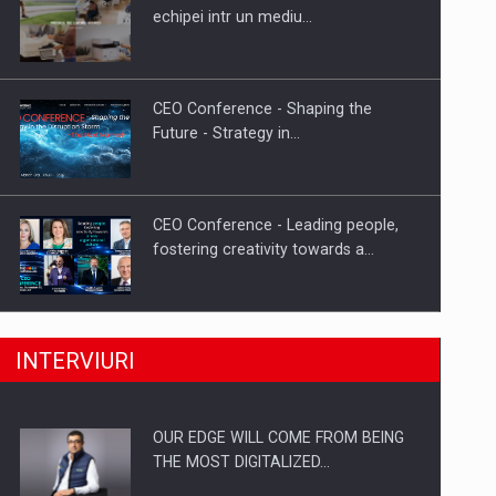
Proteinmaxxing and the Future of
echipei intr un mediu…
Protein Demand
CEO Conference - Shaping the
Future - Strategy in…
CEO Conference - Leading people,
fostering creativity towards a…
CEO Conference - Shaping The
INTERVIURI
Future - Technology and…
OUR EDGE WILL COME FROM BEING
Webinar - Business Evolution-
THE MOST DIGITALIZED…
RETHINK STRATEGY-Finantare