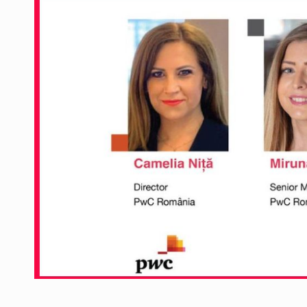
Producatorii si comerciantii care nu se sup
ARTICOLE
LEADERSHIP IN MISCARE
INTERVIURI
CU BATERIILE PERMANENT INCARCATE
INTERVIURI
PUTTING ROMANIAN CORPORATE COMPANI
INTERVIURI
OUR EDGE WILL COME FROM BEING THE M
INTERVIURI
COFFEE IS OUR LOVE LANGUAGE
INTERVIURI
Hard Enduro Piatra Craiului 2026, fueled by
STIRI
Fondul de investitii BoldMind si echipa de 
STIRI
RANGE ROVER DEZVALUIE AL CINCILEA ME
STIRI