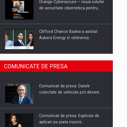
Orange Cybersecure – noua solutie
de securitate cibernetica pentru…
Clifford Chance Badea a asistat
Aukera Energy in obtinerea…
SAPTE PERSONALITATI DIN MEDIUL
COMUNICATE DE PRESA
DE AFACERI, ACADEMIC SI
INSTITUTIONAL…
Comunicat de presa: Datele
Hard Enduro Piatra Craiului 2026,
colectate de vehicule pot deveni…
fueled by benzinariile RO…
Comunicat de presa: Explozie de
aplicari pe piata muncii…