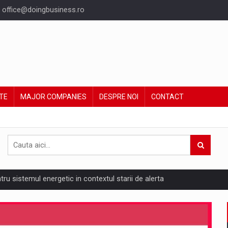
office@doingbusiness.ro
TE
MAJOR COMPANIES
DESPRE NOI
CONTACT
ntru sistemul energetic in contextul starii de alerta
are pedepseste granitele?
ing Reveals About Bakuchiol's Evolution