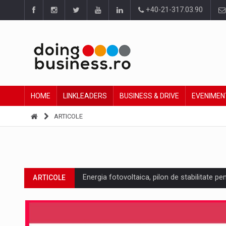
+40-21-317.03.90
HOME
LINKLEADERS
BUSINESS & DRIVE
EVENIMEN
ARTICOLE
Energia fotovoltaica, pilon de stabilitate pe
ARTICOLE
Cum invatam sa spunem nu intr-o cultura c
ARTICOLE
Ingredient Spotlight: What SKU Level Track
ARTICOLE