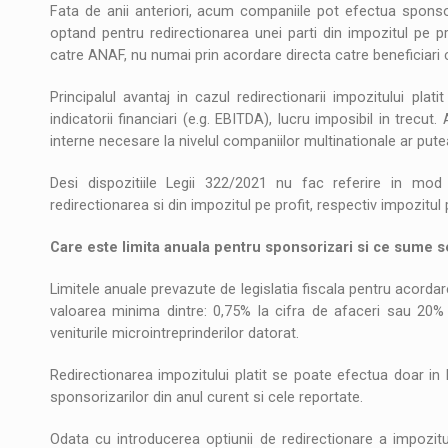
Fata de anii anteriori, acum companiile pot efectua spons
optand pentru redirectionarea unei parti din impozitul pe prof
catre ANAF, nu numai prin acordare directa catre beneficiari
Principalul avantaj in cazul redirectionarii impozitului p
indicatorii financiari (e.g. EBITDA), lucru imposibil in trecut.
interne necesare la nivelul companiilor multinationale ar pute
Desi dispozitiile Legii 322/2021 nu fac referire in m
redirectionarea si din impozitul pe profit, respectiv impozitul 
Care este limita anuala pentru sponsorizari si ce sume s
Limitele anuale prevazute de legislatia fiscala pentru acordare
valoarea minima dintre: 0,75% la cifra de afaceri sau 20% 
veniturile microintreprinderilor datorat.
Redirectionarea impozitului platit se poate efectua doar in
sponsorizarilor din anul curent si cele reportate.
Odata cu introducerea optiunii de redirectionare a impozitul