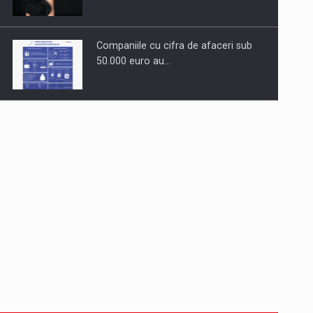
Companiile cu cifra de afaceri sub
50.000 euro au…
Dinu Bumbacea revine in PwC
Romania ca Partener si…
Comunicat de presa: Joburile part-
time reincep sa intre pe…