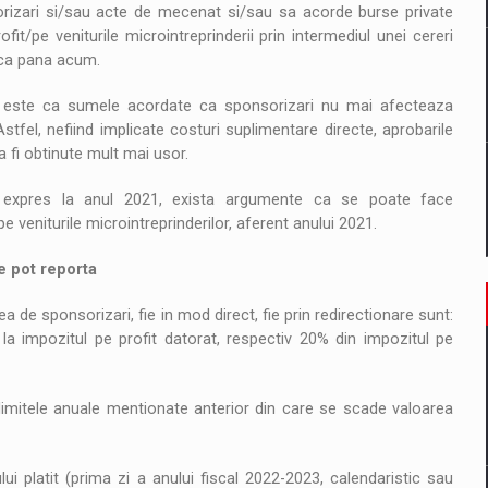
orizari si/sau acte de mecenat si/sau sa acorde burse private
it/pe veniturile microintreprinderii prin intermediul unei cereri
 ca pana acum.
latit este ca sumele acordate ca sponsorizari nu mai afecteaza
 Astfel, nefiind implicate costuri suplimentare directe, aprobarile
a fi obtinute mult mai usor.
od expres la anul 2021, exista argumente ca se poate face
pe veniturile microintreprinderilor, aferent anului 2021.
e pot reporta
a de sponsorizari, fie in mod direct, fie prin redirectionare sunt:
la impozitul pe profit datorat, respectiv 20% din impozitul pe
 limitele anuale mentionate anterior din care se scade valoarea
ui platit (prima zi a anului fiscal 2022-2023, calendaristic sau