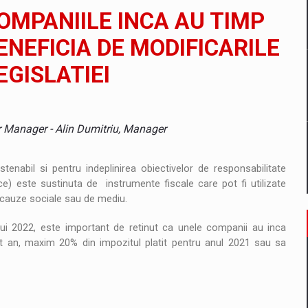
il pentru comanda intr-o gama extinsa de variante atragatoare
COMPANIILE INCA AU TIMP
BENEFICIA DE MODIFICARILE
GISLATIEI
 Demand
or Manager - Alin Dumitriu, Manager
enabil si pentru indeplinirea obiectivelor de responsabilitate
) este sustinuta de instrumente fiscale care pot fi utilizate
 cauze sociale sau de mediu.
ui 2022, este important de retinut ca unele companii au inca
est an, maxim 20% din impozitul platit pentru anul 2021 sau sa