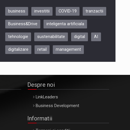
business
investitii
COVID-19
tranzactii
Be Inspired. Make it Happen!,
Business&Drive
inteligenta artificiala
ARTEMIS LETO, ORADEA, 8
Octombrie
tehnologie
sustenabilitate
digital
AI
Oradea – 8 Oct 2026
digitalizare
retail
management
Despre noi
LinkLeaders
Business Development
Informatii