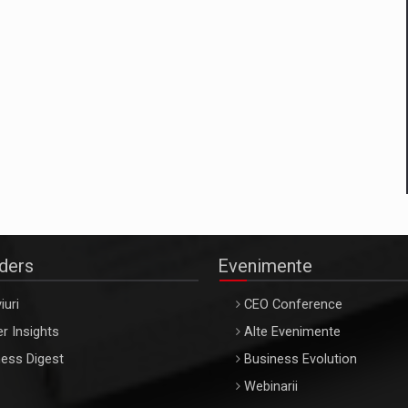
aders
Evenimente
iuri
CEO Conference
r Insights
Alte Evenimente
ess Digest
Business Evolution
Webinarii