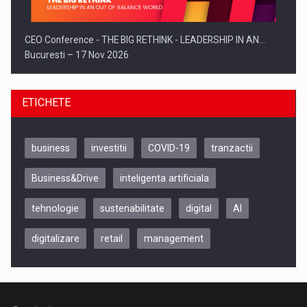
CEO Conference - THE BIG RETHINK - LEADERSHIP IN AN…
Bucuresti – 17 Nov 2026
ETICHETE
business
investitii
COVID-19
tranzactii
Business&Drive
inteligenta artificiala
tehnologie
sustenabilitate
digital
AI
digitalizare
retail
management
Be Inspired. Make it Happen!, CLUJ, 9 Decembrie
Cluj-Napoca – 9 Dec 2026