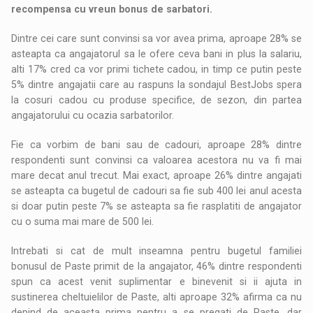
recompensa cu vreun bonus de sarbatori.
Dintre cei care sunt convinsi sa vor avea prima, aproape 28% se
asteapta ca angajatorul sa le ofere ceva bani in plus la salariu,
alti 17% cred ca vor primi tichete cadou, in timp ce putin peste
5% dintre angajatii care au raspuns la sondajul BestJobs spera
la cosuri cadou cu produse specifice, de sezon, din partea
angajatorului cu ocazia sarbatorilor.
Fie ca vorbim de bani sau de cadouri, aproape 28% dintre
respondenti sunt convinsi ca valoarea acestora nu va fi mai
mare decat anul trecut. Mai exact, aproape 26% dintre angajati
se asteapta ca bugetul de cadouri sa fie sub 400 lei anul acesta
si doar putin peste 7% se asteapta sa fie rasplatiti de angajator
cu o suma mai mare de 500 lei.
Intrebati si cat de mult inseamna pentru bugetul familiei
bonusul de Paste primit de la angajator, 46% dintre respondenti
spun ca acest venit suplimentar e binevenit si ii ajuta in
sustinerea cheltuielilor de Paste, alti aproape 32% afirma ca nu
depind de aceasta prima pentru a se pregati de Paste, dar