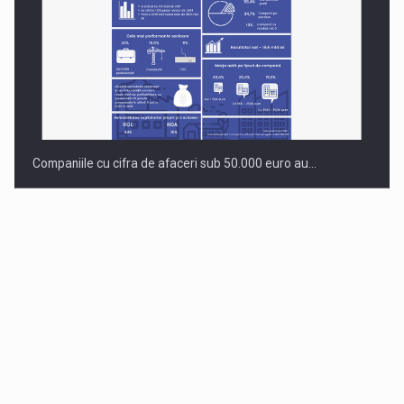
Companiile cu cifra de afaceri sub 50.000 euro au…