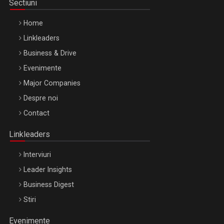
Sectiuni
Home
Linkleaders
Business & Drive
Evenimente
Major Companies
Be Inspired. Make it Happen!, ARTEMIS LETO, ORADEA, 8
Despre noi
Octombrie
Contact
Oradea – 8 Oct 2026
Linkleaders
Interviuri
Leader Insights
Business Digest
Stiri
Evenimente