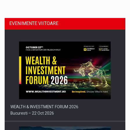
Dinu Bumbacea revine in PwC Romania ca Partener si…
EVENIMENTE VIITOARE
Comunicat de presa: Joburile part-time reincep sa intre pe…
WEALTH & INVESTMENT FORUM 2026
Bucuresti – 22 Oct 2026