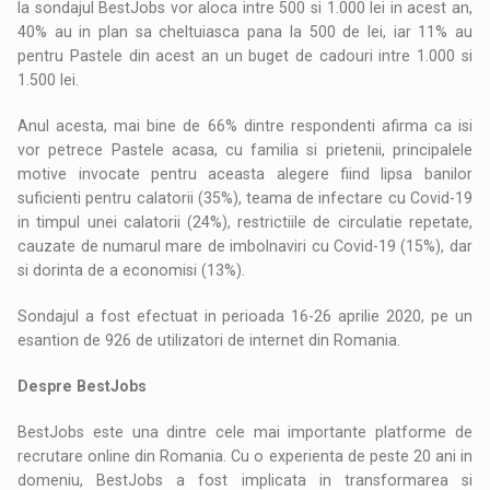
la sondajul BestJobs vor aloca intre 500 si 1.000 lei in acest an,
40% au in plan sa cheltuiasca pana la 500 de lei, iar 11% au
pentru Pastele din acest an un buget de cadouri intre 1.000 si
1.500 lei.
Anul acesta, mai bine de 66% dintre respondenti afirma ca isi
vor petrece Pastele acasa, cu familia si prietenii, principalele
motive invocate pentru aceasta alegere fiind lipsa banilor
suficienti pentru calatorii (35%), teama de infectare cu Covid-19
in timpul unei calatorii (24%), restrictiile de circulatie repetate,
cauzate de numarul mare de imbolnaviri cu Covid-19 (15%), dar
si dorinta de a economisi (13%).
Sondajul a fost efectuat in perioada 16-26 aprilie 2020, pe un
esantion de 926 de utilizatori de internet din Romania.
Despre BestJobs
BestJobs este una dintre cele mai importante platforme de
recrutare online din Romania. Cu o experienta de peste 20 ani in
domeniu, BestJobs a fost implicata in transformarea si