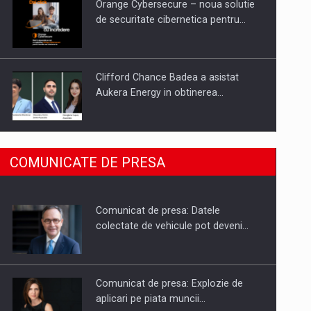
Orange Cybersecure – noua solutie
de securitate cibernetica pentru…
Clifford Chance Badea a asistat
Aukera Energy in obtinerea…
SAPTE PERSONALITATI DIN MEDIUL
COMUNICATE DE PRESA
DE AFACERI, ACADEMIC SI
INSTITUTIONAL…
Comunicat de presa: Datele
Hard Enduro Piatra Craiului 2026,
colectate de vehicule pot deveni…
fueled by benzinariile RO…
Comunicat de presa: Explozie de
aplicari pe piata muncii…