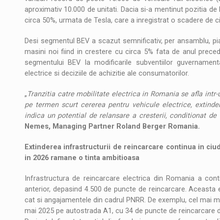
aproximativ 10.000 de unitati. Dacia si-a mentinut pozitia de l
circa 50%, urmata de Tesla, care a inregistrat o scadere de ci
Desi segmentul BEV a scazut semnificativ, per ansamblu, pia
masini noi fiind in crestere cu circa 5% fata de anul prece
segmentului BEV la modificarile subventiilor guvernamenta
electrice si deciziile de achizitie ale consumatorilor.
„
Tranzitia catre mobilitate electrica in Romania se afla intr
pe termen scurt cererea pentru vehicule electrice, extinder
indica un potential de relansare a cresterii, conditionat de 
Nemes, Managing Partner Roland Berger Romania.
Extinderea infrastructurii de reincarcare continua in ciu
in 2026 ramane o tinta ambitioasa
Infrastructura de reincarcare electrica din Romania a con
anterior, depasind 4.500 de puncte de reincarcare. Aceasta evo
cat si angajamentele din cadrul PNRR. De exemplu, cel mai ma
mai 2025 pe autostrada A1, cu 34 de puncte de reincarcare de