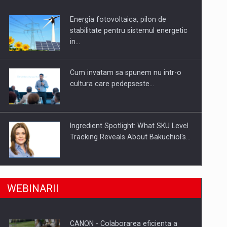
Energia fotovoltaica, pilon de
uselor din piata
stabilitate pentru sistemul energetic
in…
Cum invatam sa spunem nu intr-o
cultura care pedepseste…
Ingredient Spotlight: What SKU Level
Tracking Reveals About Bakuchiol's…
Producatorii si comerciantii care nu
a, preiau compania intr-o tranzactie de peste 25…
WEBINARII
se supun noilor reglementari…
CANON - Colaborarea eficienta a