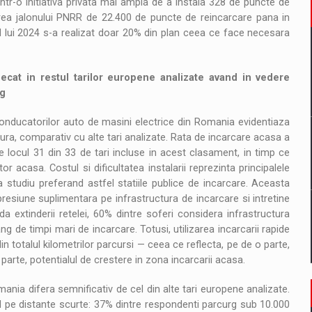
intr-o initiativa privata mai ampla de a instala 328 de puncte de
ngerea jalonului PNRR de 22.400 de puncte de reincarcare pana in
 lui 2024 s-a realizat doar 20% din plan ceea ce face necesara
cat in restul tarilor europene analizate avand in vedere
ng
conducatorilor auto de masini electrice din Romania evidentiaza
ctura, comparativ cu alte tari analizate. Rata de incarcare acasa a
 locul 31 din 33 de tari incluse in acest clasament, in timp ce
 acasa. Costul si dificultatea instalarii reprezinta principalele
la studiu preferand astfel statiile publice de incarcare. Aceasta
esiune suplimentara pe infrastructura de incarcare si intretine
da extinderii retelei, 60% dintre soferi considera infrastructura
g de timpi mari de incarcare. Totusi, utilizarea incarcarii rapide
n totalul kilometrilor parcursi — ceea ce reflecta, pe de o parte,
 parte, potentialul de crestere in zona incarcarii acasa.
omania difera semnificativ de cel din alte tari europene analizate.
l pe distante scurte: 37% dintre respondenti parcurg sub 10.000