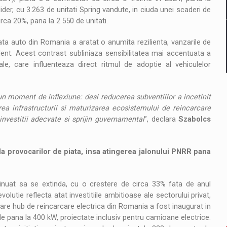
ider, cu 3.263 de unitati Spring vandute, in ciuda unei scaderi de
rca 20%, pana la 2.550 de unitati.
ta auto din Romania a aratat o anumita rezilienta, vanzarile de
dent. Acest contrast subliniaza sensibilitatea mai accentuata a
le, care influenteaza direct ritmul de adoptie al vehiculelor
-un moment de inflexiune: desi reducerea subventiilor a incetinit
ea infrastructurii si maturizarea ecosistemului de reincarcare
investitii adecvate si sprijin guvernamental
”, declara
Szabolcs
da provocarilor de piata, insa atingerea jalonului PNRR pana
tinuat sa se extinda, cu o crestere de circa 33% fata de anul
lutie reflecta atat investitiile ambitioase ale sectorului privat,
re hub de reincarcare electrica din Romania a fost inaugurat in
 pana la 400 kW, proiectate inclusiv pentru camioane electrice.