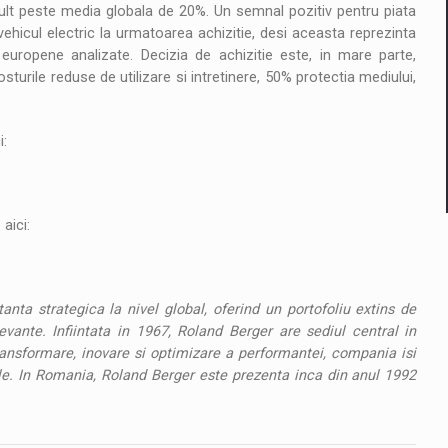
ult peste media globala de 20%. Un semnal pozitiv pentru piata
ehicul electric la urmatoarea achizitie, desi aceasta reprezinta
europene analizate. Decizia de achizitie este, in mare parte,
rile reduse de utilizare si intretinere, 50% protectia mediului,
i:
aici:
nta strategica la nivel global, oferind un portofoliu extins de
levante. Infiintata in 1967, Roland Berger are sediul central in
nsformare, inovare si optimizare a performantei, compania isi
ale. In Romania, Roland Berger este prezenta inca din anul 1992