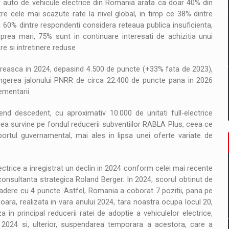
or auto de vehicule electrice din Romania arata ca doar 40% din
re cele mai scazute rate la nivel global, in timp ce 38% dintre
a 60% dintre respondenti considera reteaua publica insuficienta,
rea mari, 75% sunt in continuare interesati de achizitia unui
are si intretinere reduse
creasca in 2024, depasind 4.500 de puncte (+33% fata de 2023),
 atingerea jalonului PNRR de circa 22.400 de puncte pana in 2026
ementarii
end descedent, cu aproximativ 10.000 de unitati full-electrice
ea survine pe fondul reducerii subventiilor RABLA Plus, ceea ce
rtul guvernamental, mai ales in lipsa unei oferte variate de
ctrice a inregistrat un declin in 2024 conform celei mai recente
consultanta strategica Roland Berger. In 2024, scorul obtinut de
ere cu 4 puncte. Astfel, Romania a coborat 7 pozitii, pana pe
erioara, realizata in vara anului 2024, tara noastra ocupa locul 20,
n principal reducerii ratei de adoptie a vehiculelor electrice,
 2024 si, ulterior, suspendarea temporara a acestora, care a