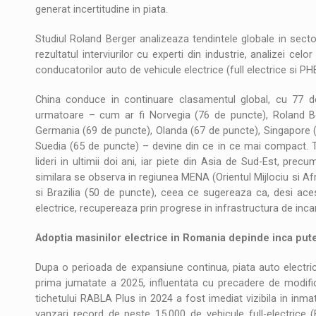
generat incertitudine in piata.
Studiul Roland Berger analizeaza tendintele globale in sectoru
rezultatul interviurilor cu experti din industrie, analizei ce
conducatorilor auto de vehicule electrice (full electrice si PHE
China conduce in continuare clasamentul global, cu 77 de 
urmatoare – cum ar fi Norvegia (76 de puncte), Roland Be
Germania (69 de puncte), Olanda (67 de puncte), Singapore (
Suedia (65 de puncte) – devine din ce in ce mai compact. T
lideri in ultimii doi ani, iar piete din Asia de Sud-Est, prec
similara se observa in regiunea MENA (Orientul Mijlociu si A
si Brazilia (50 de puncte), ceea ce sugereaza ca, desi ace
electrice, recupereaza prin progrese in infrastructura de incarc
Adoptia masinilor electrice in Romania depinde inca put
Dupa o perioada de expansiune continua, piata auto electric
prima jumatate a 2025, influentata cu precadere de modifica
tichetului RABLA Plus in 2024 a fost imediat vizibila in inmat
vanzari record de peste 15.000 de vehicule full-electrice 