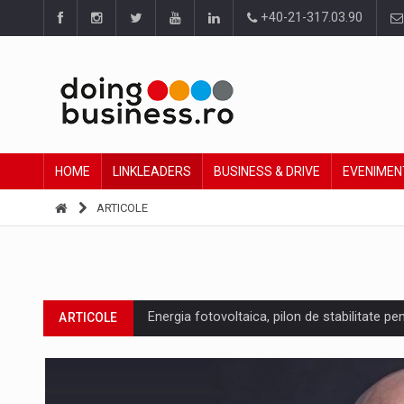
+40-21-317.03.90
HOME
LINKLEADERS
BUSINESS & DRIVE
EVENIMEN
ARTICOLE
Energia fotovoltaica, pilon de stabilitate pe
ARTICOLE
Cum invatam sa spunem nu intr-o cultura c
ARTICOLE
Ingredient Spotlight: What SKU Level Track
ARTICOLE