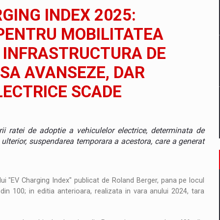
il pentru comanda intr-o gama extinsa de variante atragatoare
GING INDEX 2025:
PENTRU MOBILITATEA
– INFRASTRUCTURA DE
 Demand
SA AVANSEZE, DAR
LECTRICE SCADE
i ratei de adoptie a vehiculelor electrice, determinata de
 ulterior, suspendarea temporara a acestora, care a generat
lui "EV Charging Index" publicat de Roland Berger, pana pe locul
in 100; in editia anterioara, realizata in vara anului 2024, tara