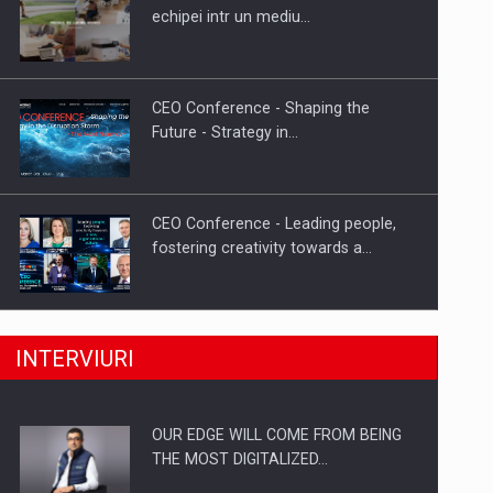
Proteinmaxxing and the Future of
echipei intr un mediu…
Protein Demand
CEO Conference - Shaping the
Future - Strategy in…
CEO Conference - Leading people,
fostering creativity towards a…
CEO Conference - Shaping The
INTERVIURI
Future - Technology and…
OUR EDGE WILL COME FROM BEING
Webinar - Business Evolution-
THE MOST DIGITALIZED…
RETHINK STRATEGY-Finantare