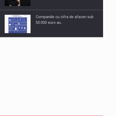
Companiile cu cifra de afaceri sub
50.000 euro au…
Dinu Bumbacea revine in PwC
Romania ca Partener si…
Comunicat de presa: Joburile part-
time reincep sa intre pe…