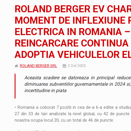
Noul Mercedes-Benz VLE este acum disponib
STIRI
ROLAND BERGER EV CHAR
JAECOO 5 SHS-H a ajuns in Romania
STIRI
MOMENT DE INFLEXIUNE 
ELECTRICA IN ROMANIA 
Proteinmaxxing and the Future of Protein
ARTICOLE
REINCARCARE CONTINUA 
ADOPTIA VEHICULELOR E
ROLAND BERGER SRL
2 Oct 2025
Aceasta scadere se datoreaza in principal reduceri
diminuarea subventiilor guvernamentale in 2024 si,
incertitudine in piata
• Romania a coborat 7 pozitii in cea de-a 6-a editie a studiu
27 din 33 de tari analizate la nivel global, cu 42 de puncte d
noastra ocupa locul 20, cu un total de 46 de puncte