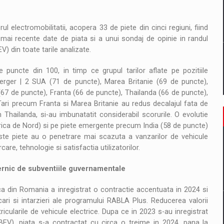
l electromobilitatii, acopera 33 de piete din cinci regiuni, fiind
lor mai recente date de piata si a unui sondaj de opinie in randul
V) din toate tarile analizate.
puncte din 100, in timp ce grupul tarilor aflate pe pozitiile
rger | 2 SUA (71 de puncte), Marea Britanie (69 de puncte),
67 de puncte), Franta (66 de puncte), Thailanda (66 de puncte),
ari precum Franta si Marea Britanie au redus decalajul fata de
um Thailanda, si-au imbunatatit considerabil scorurile. O evolutie
frica de Nord) si pe piete emergente precum India (58 de puncte)
ste piete au o penetrare mai scazuta a vanzarilor de vehicule
are, tehnologie si satisfactia utilizatorilor.
ernic de subventiile guvernamentale
a din Romania a inregistrat o contractie accentuata in 2024 si
ri si intarzieri ale programului RABLA Plus. Reducerea valorii
ricularile de vehicule electrice. Dupa ce in 2023 s-au inregistrat
(BEV), piata s-a contractat cu circa o treime in 2024, pana la