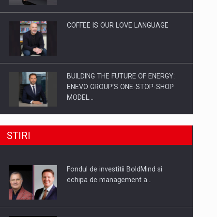
Investitii Digitalizare
COFFEE IS OUR LOVE LANGUAGE
BUILDING THE FUTURE OF ENERGY:
ENEVO GROUP’S ONE-STOP-SHOP
MODEL…
ROOTED IN ROMANIA, BUILT TO
STIRI
DELIVER TECHNOLOGY FOR THE…
Fondul de investitii BoldMind si
PUTTING ROMANIAN CORPORATE
echipa de management a…
COMPANIES ON THE INTERNATIONAL
BUSINESS SCENE