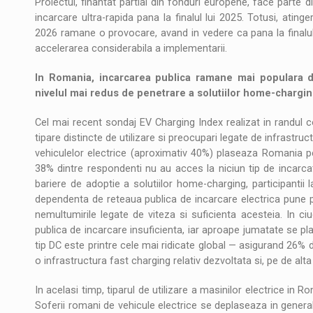
Proiectul, finantat partial din fonduri europene, face parte d
incarcare ultra-rapida pana la finalul lui 2025. Totusi, ati
2026 ramane o provocare, avand in vedere ca pana la finalul
accelerarea considerabila a implementarii.
In Romania, incarcarea publica ramane mai populara de
nivelul mai redus de penetrare a solutiilor home-chargi
Cel mai recent sondaj EV Charging Index realizat in randul 
tipare distincte de utilizare si preocupari legate de infrastru
vehiculelor electrice (aproximativ 40%) plaseaza Romania pe
38% dintre respondenti nu au acces la niciun tip de incarcator
bariere de adoptie a solutiilor home-charging, participantii 
dependenta de reteaua publica de incarcare electrica pune pr
nemultumirile legate de viteza si suficienta acesteia. In ciu
publica de incarcare insuficienta, iar aproape jumatate se plan
tip DC este printre cele mai ridicate global — asigurand 26% di
o infrastructura fast charging relativ dezvoltata si, pe de alta
In acelasi timp, tiparul de utilizare a masinilor electrice in R
Soferii romani de vehicule electrice se deplaseaza in genera