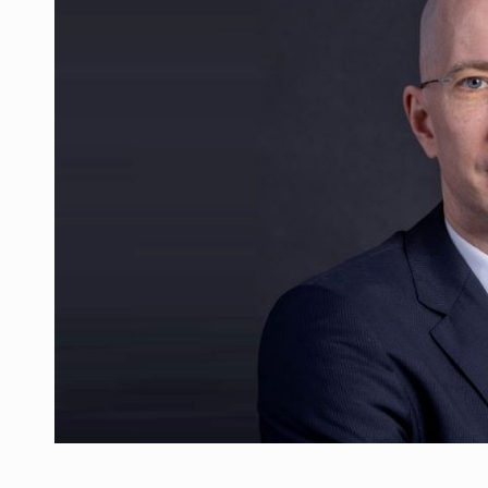
Producatorii si comerciantii care nu se sup
ARTICOLE
LEADERSHIP IN MISCARE
INTERVIURI
CU BATERIILE PERMANENT INCARCATE
INTERVIURI
PUTTING ROMANIAN CORPORATE COMPANI
INTERVIURI
OUR EDGE WILL COME FROM BEING THE M
INTERVIURI
COFFEE IS OUR LOVE LANGUAGE
INTERVIURI
Hard Enduro Piatra Craiului 2026, fueled by
STIRI
Fondul de investitii BoldMind si echipa de 
STIRI
RANGE ROVER DEZVALUIE AL CINCILEA ME
STIRI