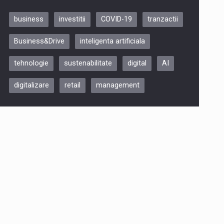
business
investitii
COVID-19
tranzactii
Be Inspired. Make it Happen!,
Business&Drive
inteligenta artificiala
ARTEMIS LETO, ORADEA, 8
Octombrie
tehnologie
sustenabilitate
digital
AI
Oradea – 8 Oct 2026
digitalizare
retail
management