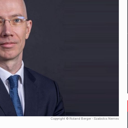
un noilor reglementari UE privind ambalajele pot risca retragerea prod
ES ON THE INTERNATIONAL BUSINESS SCENE
OST DIGITALIZED WHOLESALER IN ROMANIA
 benzinariile RO concept OSCAR – peste 500 de participanti
management a Pall-Ex, liderul pietei de transport paletizat din Romani
MBRU AL FAMILIEI: RANGE ROVER GT
Copyright © Roland Berger - Szabolcs Nemes