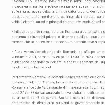
• Sondajul EV Charging Index realizat in randul coducatoril
incarcarea masinilor electrice se intampla acasa – una dint
soferi nu au acces deloc la un incarcator propriu; desi circ
aproape jumatate mentionand ca timpii de incarcare sunt p
vehicul electric, atrasi in principal de costurile totale de utiliz
• Infrastructura de reincarcare din Romania a continuat sa 
sustinuta de investitii private si finantare publica; totusi,
ramane dificila, necesitand o accelerare semnificativa a impl
• Piata vehiculelor electrice din Romania se afla pe un tr
vandute in 2024, comparativ cu peste 15.000 in 2023; scader
evidentiaza dependenta ridicata a acestui segment de supo
modele accesibile ca pret
Performanta Romaniei in domeniul reincarcarii vehiculelor ele
editii a studiului EV Charging Index realizat de compania de 
Romania a fost de 42 de puncte din maximum de 100, in scad
locul 27 din 33 de tari analizate la nivel global. In editia ant
cu un total de 46 de puncte. Aceasta scadere se datoreaza i
determinata de diminuarea subventiilor guvernamentale in