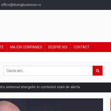
office@doingbusiness.ro
TE
MAJOR COMPANIES
DESPRE NOI
CONTACT
ntru sistemul energetic in contextul starii de alerta
are pedepseste granitele?
ing Reveals About Bakuchiol's Evolution