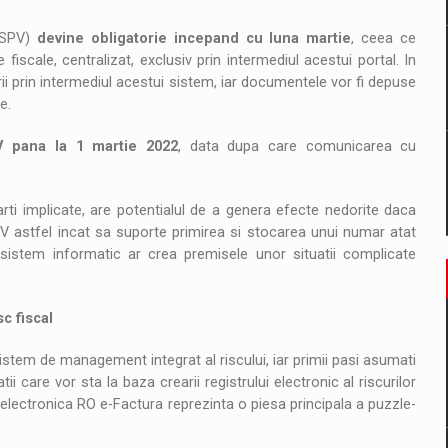
 (SPV)
devine obligatorie incepand cu luna martie
, ceea ce
iscale, centralizat, exclusiv prin intermediul acestui portal. In
rii prin intermediul acestui sistem, iar documentele vor fi depuse
e.
PV pana la 1 martie 2022
, data dupa care comunicarea cu
arti implicate, are potentialul de a genera efecte nedorite daca
V astfel incat sa suporte primirea si stocarea unui numar atat
sistem informatic ar crea premisele unor situatii complicate
c fiscal
sistem de management integrat al riscului, iar primii pasi asumati
i care vor sta la baza crearii registrului electronic al riscurilor
 electronica RO e-Factura reprezinta o piesa principala a puzzle-