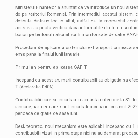
Ministerul Finantelor a anuntat ca va introduce un nou sistem
de pe teritoriul Romaniei. Prin intermediul acestui sistem, c
detinute dintr-un loc in altul, astfel ca, la momentul cont
acestea sa poata verifica daca informatiile din teren sunt in
bunuri pe teritoriul national vor fi monitorizate de catre ANAF
Procedura de aplicare a sistemului e-Transport urmeaza sa fie
emis pana la finalul lunii ianuarie.
Primul an pentru aplicarea SAF-T
Incepand cu acest an, marii contribuabili au obligatia sa efec
T (declaratia D406).
Contribuabilii care se incadrau in aceasta categorie la 31 d
ianuarie, iar cei care sunt incadrati incepand cu anul 2022, 
perioada de gratie de sase luni.
Desi, teoretic, noul mecanism este aplicabil incepand cu 1 i
contribuabilii vizati in prima etapa nici nu au demarat proces