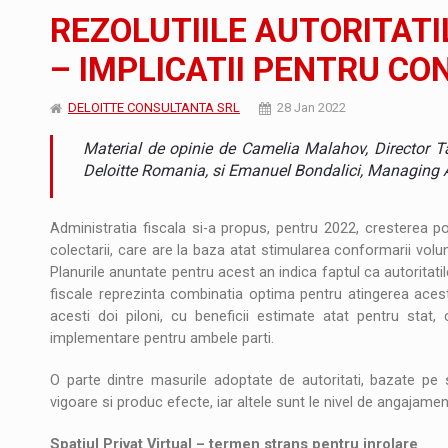
Noul Mercedes-Benz VLE este acum disponib
STIRI
REZOLUTIILE AUTORITATI
JAECOO 5 SHS-H a ajuns in Romania
STIRI
– IMPLICATII PENTRU CO
Proteinmaxxing and the Future of Protein
ARTICOLE
DELOITTE CONSULTANTA SRL
28 Jan 2022
Material de opinie de Camelia Malahov, Director Ta
Deloitte Romania, si Emanuel Bondalici, Managing As
Administratia fiscala si-a propus, pentru 2022, cresterea pond
colectarii, care are la baza atat stimularea conformarii volu
Planurile anuntate pentru acest an indica faptul ca autoritatil
fiscale reprezinta combinatia optima pentru atingerea aces
acesti doi piloni, cu beneficii estimate atat pentru stat, 
implementare pentru ambele parti.
O parte dintre masurile adoptate de autoritati, bazate pe sol
vigoare si produc efecte, iar altele sunt le nivel de angajamen
Spatiul Privat Virtual – termen strans pentru inrolare