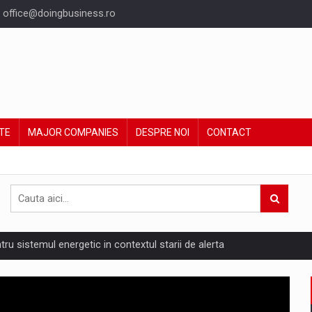
office@doingbusiness.ro
TE
MAJOR COMPANIES
DESPRE NOI
CONTACT
ntru sistemul energetic in contextul starii de alerta
are pedepseste granitele?
ing Reveals About Bakuchiol's Evolution