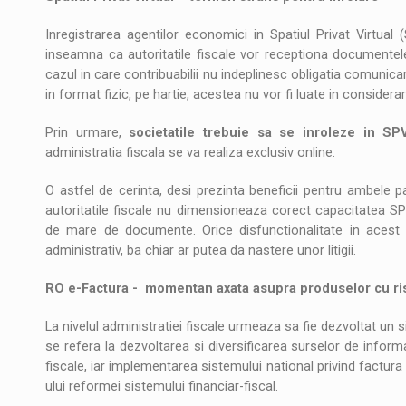
Inregistrarea agentilor economici in Spatiul Privat Virtual
inseamna ca autoritatile fiscale vor receptiona documentele f
cazul in care contribuabilii nu indeplinesc obligatia comunica
in format fizic, pe hartie, acestea nu vor fi luate in considerar
Prin urmare,
societatile trebuie sa se inroleze in S
administratia fiscala se va realiza exclusiv online.
O astfel de cerinta, desi prezinta beneficii pentru ambele p
autoritatile fiscale nu dimensioneaza corect capacitatea SP
de mare de documente. Orice disfunctionalitate in acest 
administrativ, ba chiar ar putea da nastere unor litigii.
RO e-Factura - momentan axata asupra produselor cu ris
La nivelul administratiei fiscale urmeaza sa fie dezvoltat un 
se refera la dezvoltarea si diversificarea surselor de informati
fiscale, iar implementarea sistemului national privind factura
ului reformei sistemului financiar-fiscal.