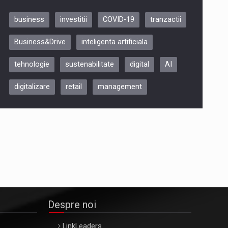
business
investitii
COVID-19
tranzactii
Be Inspired. Make it Happen!,
Business&Drive
inteligenta artificiala
ARTEMIS LETO, ORADEA, 8
Octombrie
tehnologie
sustenabilitate
digital
AI
Oradea – 8 Oct 2026
digitalizare
retail
management
Despre noi
LinkLeaders