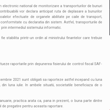
 electronic national de monitorizare a transporturilor de bunuri
ontribuabilii vor declara anticipat ruta de deplasare a bunurilor
roalelor efectuate de organele abilitate pe caile de transport,
 conformitate cu declaratia din sistem. Astfel, transporturile de
 prin intermediul sistemului informatic.
 stabilita printr-un ordin al ministrului finantelor care trebuie
tueze raportarile prin depunerea fisierului de control fiscal SAF-
ecembrie 2021 sunt obligati sa raporteze astfel incepand cu luna
din luna iulie. In ambele situatii, societatile beneficiaza de o
anuarie, practica arata ca, pana in prezent, o buna parte dintre
ul de pregatire pentru aceasta raportare.