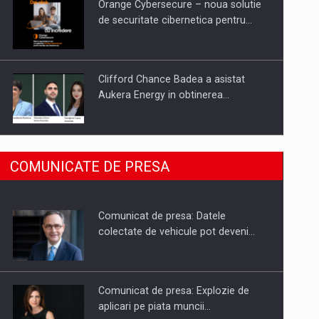
Orange Cybersecure – noua solutie
de securitate cibernetica pentru…
Clifford Chance Badea a asistat
Aukera Energy in obtinerea…
SAPTE PERSONALITATI DIN MEDIUL
COMUNICATE DE PRESA
DE AFACERI, ACADEMIC SI
INSTITUTIONAL…
Comunicat de presa: Datele
Hard Enduro Piatra Craiului 2026,
colectate de vehicule pot deveni…
fueled by benzinariile RO…
Comunicat de presa: Explozie de
aplicari pe piata muncii…