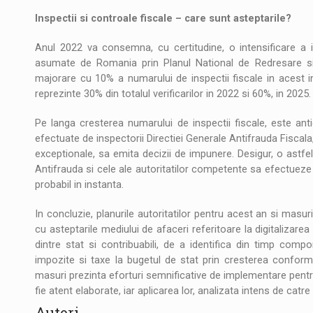
Inspectii si controale fiscale – care sunt asteptarile?
Anul 2022 va consemna, cu certitudine, o intensificare a in
asumate de Romania prin Planul National de Redresare si 
majorare cu 10% a numarului de inspectii fiscale in acest i
reprezinte 30% din totalul verificarilor in 2022 si 60%, in 2025.
Pe langa cresterea numarului de inspectii fiscale, este ant
efectuate de inspectorii Directiei Generale Antifrauda Fiscala, c
exceptionale, sa emita decizii de impunere. Desigur, o astfel d
Antifrauda si cele ale autoritatilor competente sa efectueze in
probabil in instanta.
In concluzie, planurile autoritatilor pentru acest an si masu
cu asteptarile mediului de afaceri referitoare la digitalizarea
dintre stat si contribuabili, de a identifica din timp comp
impozite si taxe la bugetul de stat prin cresterea conforma
masuri prezinta eforturi semnificative de implementare pentru
fie atent elaborate, iar aplicarea lor, analizata intens de catre 
Autori