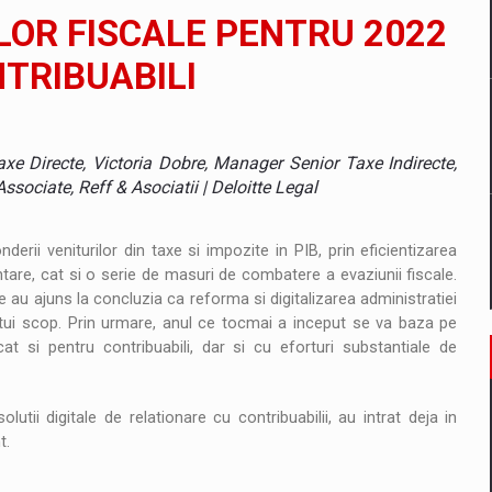
il pentru comanda intr-o gama extinsa de variante atragatoare
LOR FISCALE PENTRU 2022
NTRIBUABILI
 Demand
xe Directe, Victoria Dobre, Manager Senior Taxe Indirecte,
sociate, Reff & Asociatii | Deloitte Legal
erii veniturilor din taxe si impozite in PIB, prin eficientizarea
ntare, cat si o serie de masuri de combatere a evaziunii fiscale.
e au ajuns la concluzia ca reforma si digitalizarea administratiei
tui scop. Prin urmare, anul ce tocmai a inceput se va baza pe
cat si pentru contribuabili, dar si cu eforturi substantiale de
utii digitale de relationare cu contribuabilii, au intrat deja in
t.