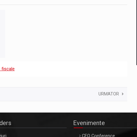
 fiscale
URMATOR
aders
Evenimente
iuri
CEO Conference