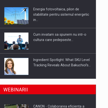
Energia fotovoltaica, pilon de
uselor din piata
stabilitate pentru sistemul energetic
in…
Cum invatam sa spunem nu intr-o
cultura care pedepseste…
Ingredient Spotlight: What SKU Level
Tracking Reveals About Bakuchiol's…
Producatorii si comerciantii care nu
a, preiau compania intr-o tranzactie de peste 25…
WEBINARII
se supun noilor reglementari…
CANON - Colaborarea eficienta a