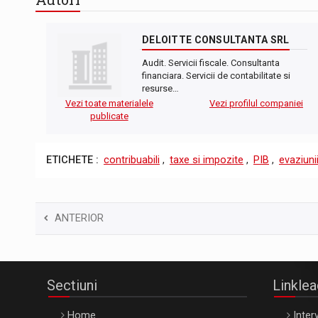
DELOITTE CONSULTANTA SRL
Audit. Servicii fiscale. Consultanta
financiara. Servicii de contabilitate si
resurse…
Vezi toate materialele
Vezi profilul companiei
publicate
ETICHETE :
contribuabili
,
taxe si impozite
,
PIB
,
evaziunii
ANTERIOR
Sectiuni
Linkle
Home
Interv