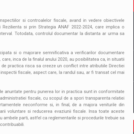
spectiilor si controalelor fiscale, avand in vedere obiectivele
Rezilienta si prin Strategia ANAF 2022-2024, care implica o
nterval. Totodata, controlul documentar la distanta ar urma sa
icipata si o majorare semnificativa a verificarilor documentare
are, inca de la finalul anului 2020, au posibilitatea ca, in situatii
e practica risca sa creeze un conflict intre atributiile Directiei
spectii fiscale, aspect care, la randul sau, ar fi transat cel mai
rile anuntate pentru punerea lor in practica sunt in conformitate
 administratiei fiscale, cu scopul de a spori transparenta relatiei
ortamentele neconforme si, in final, de a majora veniturile din
rii voluntare si reducerea evaziunii fiscale. Insa toate aceste
 ambele parti, astfel ca reglementarile si procedurile trebuie sa
contribuabili.