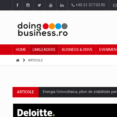
+40-21-317.03.90
HOME
LINKLEADERS
BUSINESS & DRIVE
EVENIMEN
ARTICOLE
Energia fotovoltaica, pilon de stabilitate pe
ARTICOLE
Cum invatam sa spunem nu intr-o cultura c
ARTICOLE
Ingredient Spotlight: What SKU Level Track
ARTICOLE