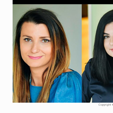
Producatorii si comerciantii care nu se sup
ARTICOLE
LEADERSHIP IN MISCARE
INTERVIURI
CU BATERIILE PERMANENT INCARCATE
INTERVIURI
PUTTING ROMANIAN CORPORATE COMPANI
INTERVIURI
OUR EDGE WILL COME FROM BEING THE M
INTERVIURI
COFFEE IS OUR LOVE LANGUAGE
INTERVIURI
Hard Enduro Piatra Craiului 2026, fueled by
STIRI
Fondul de investitii BoldMind si echipa de 
STIRI
RANGE ROVER DEZVALUIE AL CINCILEA ME
STIRI
Copyright 