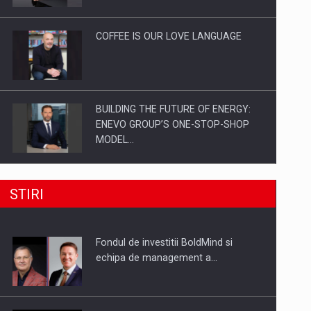
Investitii Digitalizare
COFFEE IS OUR LOVE LANGUAGE
BUILDING THE FUTURE OF ENERGY:
ENEVO GROUP’S ONE-STOP-SHOP
MODEL…
ROOTED IN ROMANIA, BUILT TO
STIRI
DELIVER TECHNOLOGY FOR THE…
Fondul de investitii BoldMind si
PUTTING ROMANIAN CORPORATE
echipa de management a…
COMPANIES ON THE INTERNATIONAL
BUSINESS SCENE