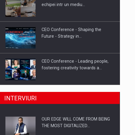
Proteinmaxxing and the Future of
echipei intr un mediu…
Protein Demand
CEO Conference - Shaping the
Future - Strategy in…
CEO Conference - Leading people,
fostering creativity towards a…
CEO Conference - Shaping The
INTERVIURI
Future - Technology and…
OUR EDGE WILL COME FROM BEING
Webinar - Business Evolution-
THE MOST DIGITALIZED…
RETHINK STRATEGY-Finantare