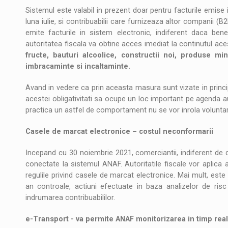
Sistemul este valabil in prezent doar pentru facturile emise in
luna iulie, si contribuabilii care furnizeaza altor companii (B
emite facturile in sistem electronic, indiferent daca benef
autoritatea fiscala va obtine acces imediat la continutul ac
fructe, bauturi alcoolice, constructii noi, produse min
imbracaminte si incaltaminte.
Avand in vedere ca prin aceasta masura sunt vizate in princ
acestei obligativitati sa ocupe un loc important pe agenda au
practica un astfel de comportament nu se vor inrola voluntar
Casele de marcat electronice – costul neconformarii
Incepand cu 30 noiembrie 2021, comerciantii, indiferent de d
conectate la sistemul ANAF. Autoritatile fiscale vor aplica
regulile privind casele de marcat electronice. Mai mult, este
an controale, actiuni efectuate in baza analizelor de risc
indrumarea contribuabililor.
e-Transport - va permite ANAF monitorizarea in timp real