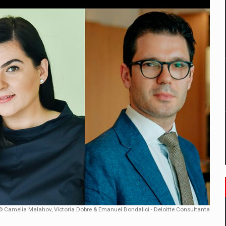
un noilor reglementari UE privind ambalajele pot risca retragerea prod
ES ON THE INTERNATIONAL BUSINESS SCENE
OST DIGITALIZED WHOLESALER IN ROMANIA
 benzinariile RO concept OSCAR – peste 500 de participanti
management a Pall-Ex, liderul pietei de transport paletizat din Romani
MBRU AL FAMILIEI: RANGE ROVER GT
© Camelia Malahov, Victoria Dobre & Emanuel Bondalici - Deloitte Consultanta