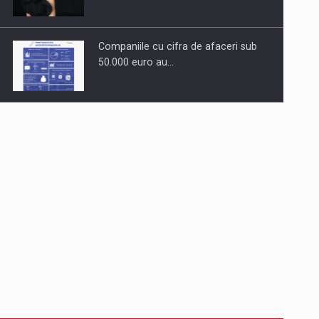
Companiile cu cifra de afaceri sub
50.000 euro au…
Dinu Bumbacea revine in PwC
Romania ca Partener si…
Comunicat de presa: Joburile part-
time reincep sa intre pe…