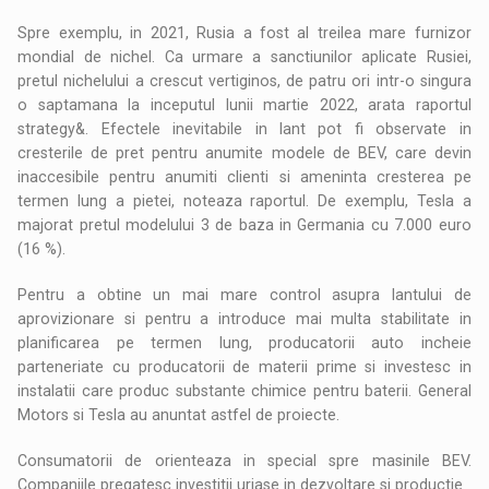
Spre exemplu, in 2021, Rusia a fost al treilea mare furnizor
mondial de nichel. Ca urmare a sanctiunilor aplicate Rusiei,
pretul nichelului a crescut vertiginos, de patru ori intr-o singura
o saptamana la inceputul lunii martie 2022, arata raportul
strategy&. Efectele inevitabile in lant pot fi observate in
cresterile de pret pentru anumite modele de BEV, care devin
inaccesibile pentru anumiti clienti si ameninta cresterea pe
termen lung a pietei, noteaza raportul. De exemplu, Tesla a
majorat pretul modelului 3 de baza in Germania cu 7.000 euro
(16 %).
Pentru a obtine un mai mare control asupra lantului de
aprovizionare si pentru a introduce mai multa stabilitate in
planificarea pe termen lung, producatorii auto incheie
parteneriate cu producatorii de materii prime si investesc in
instalatii care produc substante chimice pentru baterii. General
Motors si Tesla au anuntat astfel de proiecte.
Consumatorii de orienteaza in special spre masinile BEV.
Companiile pregatesc investitii uriase in dezvoltare si productie