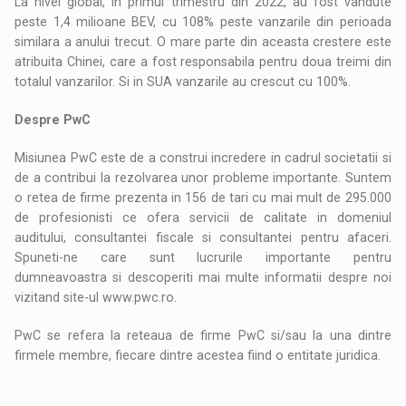
La nivel global, in primul trimestru din 2022, au fost vandute
peste 1,4 milioane BEV, cu 108% peste vanzarile din perioada
similara a anului trecut. O mare parte din aceasta crestere este
atribuita Chinei, care a fost responsabila pentru doua treimi din
totalul vanzarilor. Si in SUA vanzarile au crescut cu 100%.
Despre PwC
Misiunea PwC este de a construi incredere in cadrul societatii si
de a contribui la rezolvarea unor probleme importante. Suntem
o retea de firme prezenta in 156 de tari cu mai mult de 295.000
de profesionisti ce ofera servicii de calitate in domeniul
auditului, consultantei fiscale si consultantei pentru afaceri.
Spuneti-ne care sunt lucrurile importante pentru
dumneavoastra si descoperiti mai multe informatii despre noi
vizitand site-ul www.pwc.ro.
PwC se refera la reteaua de firme PwC si/sau la una dintre
firmele membre, fiecare dintre acestea fiind o entitate juridica.