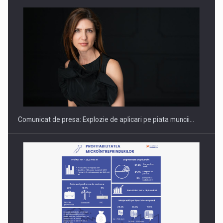
Hard Enduro Piatra Craiului 2026, fueled by benzinariile RO…
Comunicat de presa: Explozie de aplicari pe piata muncii…