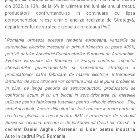
din 2022, la 13%, de la 6% in ultimele trei luni ale anului trecut,
producatorii confruntandu-se in continuare cu lipsa
componentelor, reiese dintr-o analiza realizata de Strategy&,
departamentul de strategie globala din reteaua PwC.
”
Romania urmeaza aceasta tendinta europeana, vanzarile de
automobile electrice crescand in primul trimestru cu peste 400%,
potrivit datelor Asociatiei Constructorilor Europeni de Automobile.
Evolutia vanzarilor din Romania si Europa confirma impactul
stimulentelor guvernamentale si reorientarea strategica a
producatorilor catre fabricare de masini electrice. Intreruperile
lanturilor de aprovizionare vor continua insa sa le puna probleme.
In plus, pe langa penuria de semiconductori, producatorii se
confrunta acum si cu un blocaj in aprovizionarea cu metalele
utilizate pentru fabricarea bateriilor pentru vehicule electrice - litiu,
nichel si cobalt. Aceste dificultati au fost cauzate in mare parte de
cresterea globala a cererii pentru BEV si exacerbate de razboiul
Rusiei din Ucraina, precum si de lockdown-ul Covid din China
”, a
declarat
Daniel Anghel, Partener si Lider pentru industria
Auto in cadrul PwC Romania
.