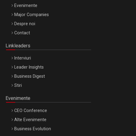
Evenimente
Major Companies
Be Inspired. Make it Happen!, ARTEMIS LETO, ORADEA, 8
Despre noi
Octombrie
Contact
Oradea – 8 Oct 2026
Linkleaders
Interviuri
Leader Insights
Business Digest
Stiri
Evenimente
CEO Conference
Alte Evenimente
Business Evolution