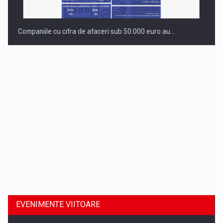
Companiile cu cifra de afaceri sub 50.000 euro au…
Dinu Bumbacea revine in PwC Romania ca Partener si…
EVENIMENTE VIITOARE