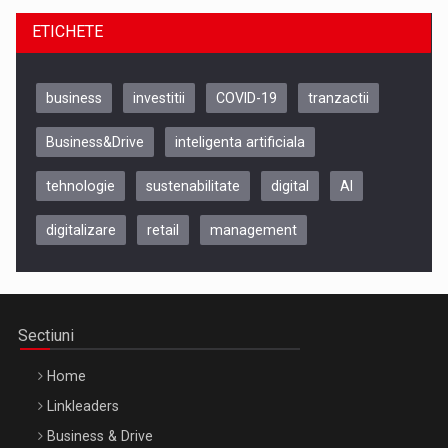
ETICHETE
business
investitii
COVID-19
tranzactii
Business&Drive
inteligenta artificiala
tehnologie
sustenabilitate
digital
AI
digitalizare
retail
management
Be Inspired. Make it Happen!, CLUJ, 9 Decembrie
Cluj-Napoca – 9 Dec 2026
Sectiuni
Home
Linkleaders
Business & Drive