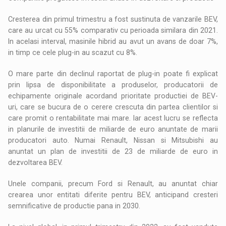
Cresterea din primul trimestru a fost sustinuta de vanzarile BEV,
care au urcat cu 55% comparativ cu perioada similara din 2021.
In acelasi interval, masinile hibrid au avut un avans de doar 7%,
in timp ce cele plug-in au scazut cu 8%.
O mare parte din declinul raportat de plug-in poate fi explicat
prin lipsa de disponibilitate a produselor, producatorii de
echipamente originale acordand prioritate productiei de BEV-
uri, care se bucura de o cerere crescuta din partea clientilor si
care promit o rentabilitate mai mare. Iar acest lucru se reflecta
in planurile de investitii de miliarde de euro anuntate de marii
producatori auto. Numai Renault, Nissan si Mitsubishi au
anuntat un plan de investitii de 23 de miliarde de euro in
dezvoltarea BEV.
Unele companii, precum Ford si Renault, au anuntat chiar
crearea unor entitati diferite pentru BEV, anticipand cresteri
semnificative de productie pana in 2030.