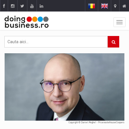
Copyright © Daniel Anghel - PricewaterhouseCoopers