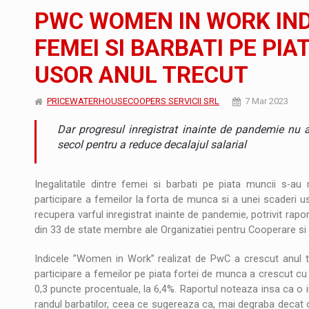
Orange Cybersecure – noua solutie de securi
STIRI
PWC WOMEN IN WORK INDE
Cum invatam sa spunem nu intr-o cultura c
ARTICOLE
FEMEI SI BARBATI PE PIA
USOR ANUL TRECUT
Ingredient Spotlight: What SKU Level Track
ARTICOLE
PRICEWATERHOUSECOOPERS SERVICII SRL
7 Mar 2023
Dar progresul inregistrat inainte de pandemie nu 
secol pentru a reduce decalajul salarial
Inegalitatile dintre femei si barbati pe piata muncii s-au r
participare a femeilor la forta de munca si a unei scaderi us
recupera varful inregistrat inainte de pandemie, potrivit ra
din 33 de state membre ale Organizatiei pentru Cooperare s
Indicele ”Women in Work” realizat de PwC a crescut anul t
participare a femeilor pe piata fortei de munca a crescut cu 
0,3 puncte procentuale, la 6,4%. Raportul noteaza insa ca o i
randul barbatilor, ceea ce sugereaza ca, mai degraba decat o