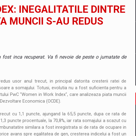
tate cibernetica pentru familie si afaceri
X: INEGALITATILE DINTRE
are pedepseste granitele?
TA MUNCII S-AU REDUS
ing Reveals About Bakuchiol's Evolution
a fost inca recuperat. Va fi nevoie de peste o jumatate de
edus usor anul trecut, in principal datorita cresterii ratei de
oare a somajului. Totusi, evolutia nu a fost suficienta pentru a
portului PwC "Women in Work Index", care analizeaza piata muncii
i Dezvoltare Economica (OCDE).
recut cu 1,1 puncte, ajungand la 65,5 puncte, dupa ce rata de
1,3 puncte procentuale, la 70,8%, iar rata somajului a scazut cu
mbunatatire similara a fost inregistrata si de rata de ocupare in
rice avans spre egalitatea de gen, cresterea indicelui a fost un