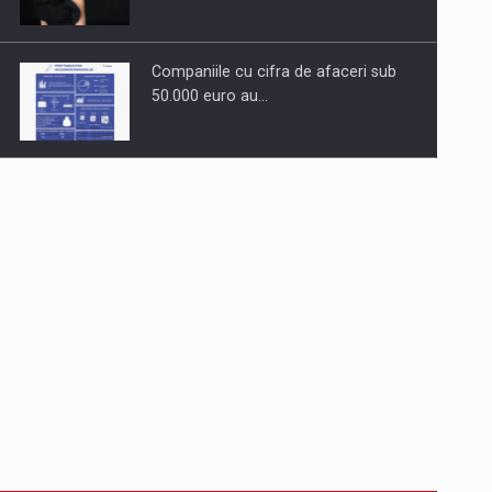
Companiile cu cifra de afaceri sub
50.000 euro au…
Dinu Bumbacea revine in PwC
Romania ca Partener si…
Comunicat de presa: Joburile part-
time reincep sa intre pe…