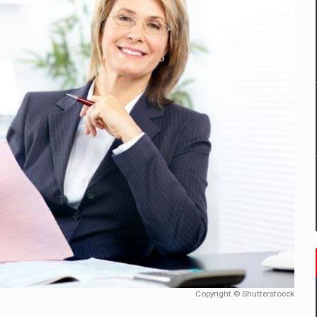
ES ON THE INTERNATIONAL BUSINESS SCENE
OST DIGITALIZED WHOLESALER IN ROMANIA
management a Pall-Ex, liderul pietei de transport paletizat din Romani
MBRU AL FAMILIEI: RANGE ROVER GT
il pentru comanda intr-o gama extinsa de variante atragatoare
Copyright © Shutterstocck