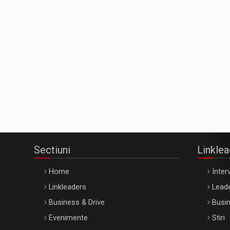
Sectiuni
Linkle
Home
Interv
Linkleaders
Leade
Business & Drive
Busin
Evenimente
Stiri