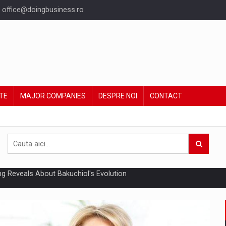
office@doingbusiness.ro
TE
MAJOR COMPANIES
DESPRE NOI
CONTACT
un noilor reglementari UE privind ambalajele pot risca retragerea prod
ent din Romania va ajunge la 5,22 miliarde euro in acest an, sustinut
nta echipelor in criza