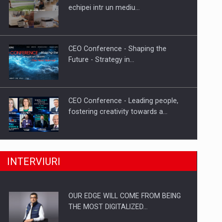
Cum invatam sa spunem nu intr-o
echipei intr un mediu…
cultura care pedepseste…
CEO Conference - Shaping the
Future - Strategy in…
CEO Conference - Leading people,
fostering creativity towards a…
CEO Conference - Shaping The
INTERVIURI
Future - Technology and…
OUR EDGE WILL COME FROM BEING
Webinar - Business Evolution-
THE MOST DIGITALIZED…
RETHINK STRATEGY-Finantare