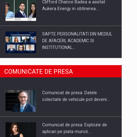
Clifford Chance Badea a asistat
Aukera Energy in obtinerea…
SAPTE PERSONALITATI DIN MEDIUL
DE AFACERI, ACADEMIC SI
INSTITUTIONAL…
SYCLEF isi consolideaza prezenta in
COMUNICATE DE PRESA
Romania printr-o a doua…
Comunicat de presa: Datele
Fondul de investitii BoldMind si
colectate de vehicule pot deveni…
echipa de management a…
Comunicat de presa: Explozie de
aplicari pe piata muncii…