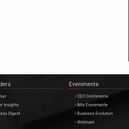
aders
Evenimente
iuri
CEO Conference
r Insights
Alte Evenimente
ess Digest
Business Evolution
Webinarii