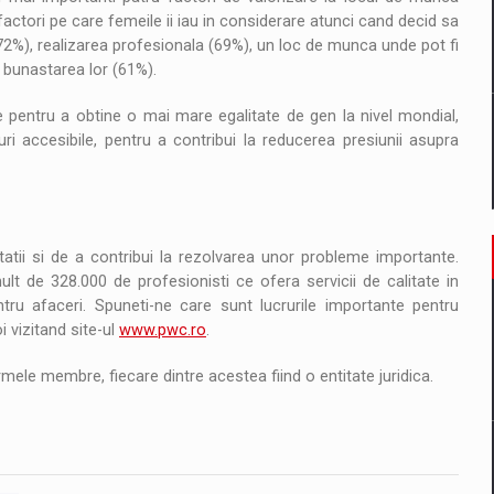
actori pe care femeile ii iau in considerare atunci cand decid sa
72%), realizarea profesionala (69%), un loc de munca unde pot fi
 bunastarea lor (61%).
te pentru a obtine o mai mare egalitate de gen la nivel mondial,
turi accesibile, pentru a contribui la reducerea presiunii asupra
atii si de a contribui la rezolvarea unor probleme importante.
t de 328.000 de profesionisti ce ofera servicii de calitate in
ntru afaceri. Spuneti-ne care sunt lucrurile importante pentru
 vizitand site-ul
www.pwc.ro
.
mele membre, fiecare dintre acestea fiind o entitate juridica.