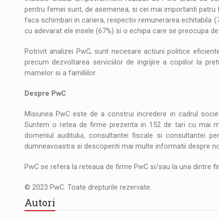
pentru femei sunt, de asemenea, si cei mai importanti patru f
faca schimbari in cariera, respectiv remunerarea echitabila (
cu adevarat ele insele (67%) si o echipa care se preocupa de
Potrivit analizei PwC, sunt necesare actiuni politice eficien
precum dezvoltarea serviciilor de ingrijire a copiilor la pre
mamelor si a familiilor.
Despre PwC
Misiunea PwC este de a construi incredere in cadrul societ
Suntem o retea de firme prezenta in 152 de tari cu mai mul
domeniul auditului, consultantei fiscale si consultantei pe
dumneavoastra si descoperiti mai multe informatii despre noi
PwC se refera la reteaua de firme PwC si/sau la una dintre fir
© 2023 PwC. Toate drepturile rezervate.
Autori