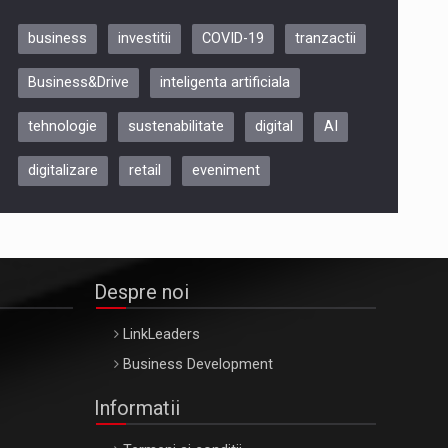
business
investitii
COVID-19
tranzactii
Be Inspired. Make it Happen!,
Business&Drive
inteligenta artificiala
ARTEMIS LETO, ORADEA, 8
Octombrie
tehnologie
sustenabilitate
digital
AI
Oradea – 8 Oct 2026
digitalizare
retail
eveniment
Despre noi
LinkLeaders
Business Development
Informatii