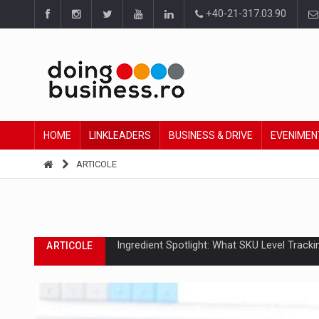
+40-21-317.03.90
HOME
LINKLEADERS
BUSINESS & DRIVE
EVENIMEN
ARTICOLE
Producatorii si comerciantii care nu se sup
ARTICOLE
Raport PwC: Industria de media si divertism
ARTICOLE
Ce nu stiu Directorii de HR despre performa
ARTICOLE