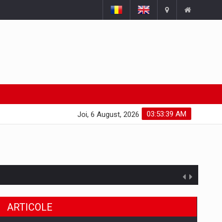
03:53:40 AM
Joi, 6 August, 2026
uselor din piata
a de segmentele digitale
ARTICOLE