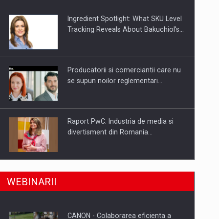
Ingredient Spotlight: What SKU Level
Tracking Reveals About Bakuchiol's…
Producatorii si comerciantii care nu
se supun noilor reglementari…
Raport PwC: Industria de media si
divertisment din Romania…
a, preiau compania intr-o tranzactie de peste 25…
Ce nu stiu Directorii de HR despre
WEBINARII
performanta echipelor…
CANON - Colaborarea eficienta a