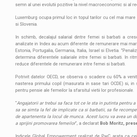
semn al unei evolutii pozitive la nivel macroeconomic si al re
Luxemburg ocupa primul loc in topul tarilor cu cel mai mar
si Slovenia.
In schimb, decalajul salarial dintre femei si barbati a cre
analizate in Index au acum diferente de remunerare mai mari
Estonia, Portugalia, Germania, Italia, Israel si Elvetia. ”Pena
determina diferentele salariale intre femei si barbati. In r
reduce diferentele de remunerare intre femei si barbati.
Potrivit datelor OECD, se observa o scadere cu 60% a venitu
nasterea primului copil (masurata in sase tari OCDE) si, in s
pentru pensie ale femeilor la sfarsitul vietii lor profesionale.
"
Angajatorii ar trebui sa faca tot ce le sta in putinta pentru 
sa se simta la fel de implicate ca si barbatii, sa fie recom
de apartenenta la locul de munca. Acest lucru va avea un dub
a sprijini promovarea femeilor
", a declarat
Bob Moritz, pres
Indicele Global Empowerment realizat de PwC arata ca cei 