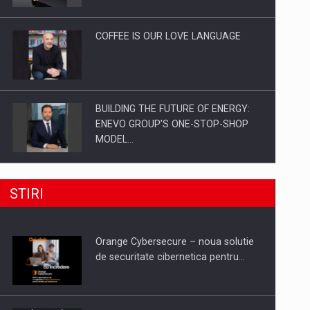
Investitii Digitalizare
COFFEE IS OUR LOVE LANGUAGE
BUILDING THE FUTURE OF ENERGY:
ENEVO GROUP’S ONE-STOP-SHOP
MODEL…
ROOTED IN ROMANIA, BUILT TO
STIRI
DELIVER TECHNOLOGY FOR THE…
Orange Cybersecure – noua solutie
PUTTING ROMANIAN CORPORATE
de securitate cibernetica pentru…
COMPANIES ON THE INTERNATIONAL
BUSINESS SCENE