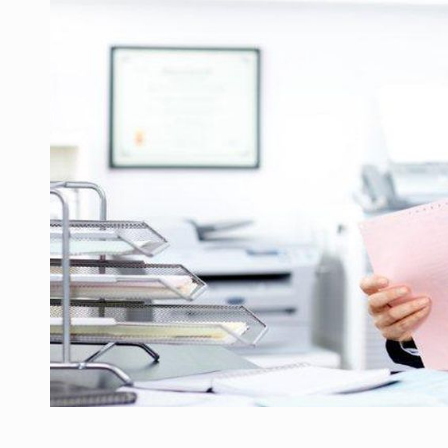
LEADERSHIP IN MISCARE
INTERVIURI
CU BATERIILE PERMANENT INCARCATE
INTERVIURI
PUTTING ROMANIAN CORPORATE COMPANI
INTERVIURI
OUR EDGE WILL COME FROM BEING THE M
INTERVIURI
COFFEE IS OUR LOVE LANGUAGE
INTERVIURI
Fondul de investitii BoldMind si echipa de 
STIRI
RANGE ROVER DEZVALUIE AL CINCILEA ME
STIRI
Noul Mercedes-Benz VLE este acum disponib
STIRI
JAECOO 5 SHS-H a ajuns in Romania
STIRI