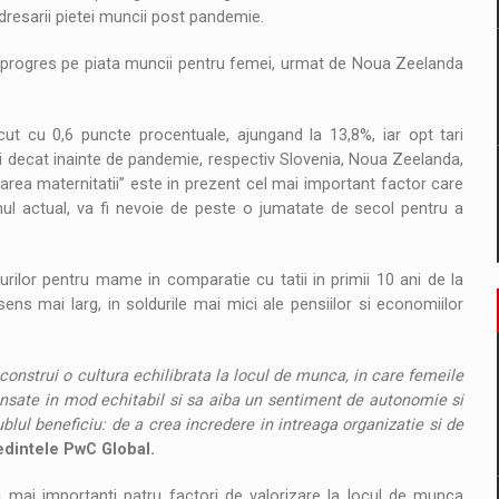
dresarii pietei muncii post pandemie.
e progres pe piata muncii pentru femei, urmat de Noua Zeelanda
scut cu 0,6 puncte procentuale, ajungand la 13,8%, iar opt tari
 decat inainte de pandemie, respectiv Slovenia, Noua Zeelanda,
lizarea maternitatii” este in prezent cel mai important factor care
itmul actual, va fi nevoie de peste o jumatate de secol pentru a
rilor pentru mame in comparatie cu tatii in primii 10 ani de la
ens mai larg, in soldurile mai mici ale pensiilor si economiilor
a construi o cultura echilibrata la locul de munca, in care femeile
pensate in mod echitabil si sa aiba un sentiment de autonomie si
lul beneficiu: de a crea incredere in intreaga organizatie si de
edintele PwC Global.
mai importanti patru factori de valorizare la locul de munca