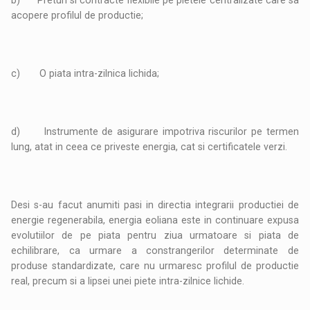
b) Preturi si contracte flexibile pe pietele centralizate care sa
acopere profilul de productie;
c) O piata intra-zilnica lichida;
d) Instrumente de asigurare impotriva riscurilor pe termen
lung, atat in ceea ce priveste energia, cat si certificatele verzi.
Desi s-au facut anumiti pasi in directia integrarii productiei de
energie regenerabila, energia eoliana este in continuare expusa
evolutiilor de pe piata pentru ziua urmatoare si piata de
echilibrare, ca urmare a constrangerilor determinate de
produse standardizate, care nu urmaresc profilul de productie
real, precum si a lipsei unei piete intra-zilnice lichide.