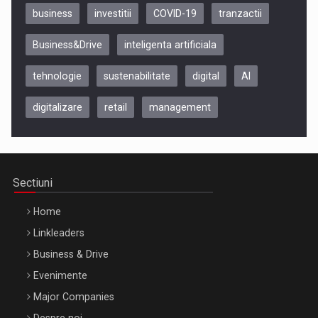
business
investitii
COVID-19
tranzactii
Business&Drive
inteligenta artificiala
tehnologie
sustenabilitate
digital
AI
digitalizare
retail
management
Be Inspired. Make it Happen!, CLUJ, 9 Decembrie
Cluj-Napoca – 9 Dec 2026
Sectiuni
Home
Linkleaders
Business & Drive
Evenimente
Major Companies
Be Inspired. Make it Happen!, ARTEMIS LETO, ORADEA, 8
Despre noi