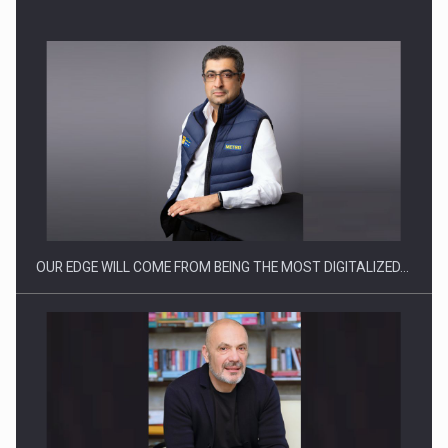
CEO Conference - Shaping The Future - Technology and…
OUR EDGE WILL COME FROM BEING THE MOST DIGITALIZED…