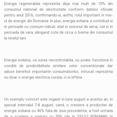
Energia regenerabila reprezinta deja mai mult de 10% din
consumul national de electricitate conform datelor oficiale
pentru anul 2016, confirmandu-si, astfel, rolul important in mix-
ul de energie din Romania. In plus, energia eoliana a contribuit si
in perioade cu consum ridicat, atat in sezonul de iarna, cat si in
perioada de vara, atingand cote de circa o treime din consumul
la nivelul tarii.
Energia eoliana, ca sursa necontrolabila, nu poate functiona in
conditii de predictibilitate similare celor conventionale dar
aduce beneficii importante consumatorilor, intrucat reprezinta
nu doar o energie electrica curata, ci si ieftina.
Un exemplu concret este regasit in luna august a acestui an, in
special intervalul 7-8 august, cand, o crestere a productiei de
energie eoliana cu 46% fata de ziua precedenta, a fost urmata
de o scadere a pretului cu 30% (de la 333,57 RON/MWh la