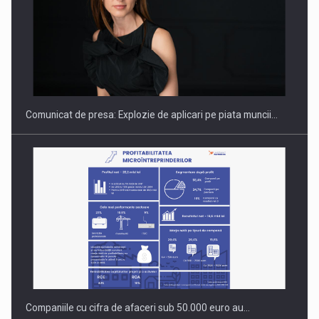
Hard Enduro Piatra Craiului 2026, fueled by benzinariile RO…
Comunicat de presa: Explozie de aplicari pe piata muncii…
Companiile cu cifra de afaceri sub 50.000 euro au…