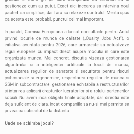
gestioneze cum au putut. Exact aici incearca sa intervina noul
pachet: sa simplifice, dar fara sa relaxeze controlul. Merita spus
ca acesta este, probabil, punctul cel mai important.
In paralel, Comisia Europeana a lansat consultarile pentru Actul
privind locurile de munca de calitate („Quality Jobs Act”), o
initiativa anuntata pentru 2026, care urmareste sa actualizeze
reguli europene cu impact direct asupra modului in care este
organizata munca. Mai concret, discutia vizeaza gestionarea
algoritmilor si a inteligentei artificiale la locul de munca,
actualizarea regulilor de sanatate si securitate pentru riscuri
psihosociale si ergonomice, respectarea regulilor de munca si
SSM in subcontractare, gestionarea echitabila a restructurarilor
si intarirea aplicarii drepturilor lucratorilor si a rolului partenerilor
sociali. Nu avem inca obligatii finale adoptate, dar directia este
deja suficient de clara, incat companiile sa nu-si mai permita sa
priveasca subiectul de la distanta.
Unde se schimba jocul?