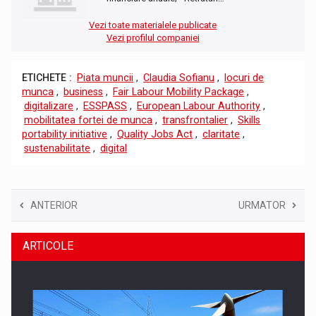
Vezi toate materialele publicate
Vezi profilul companiei
ETICHETE :
Piata muncii
,
Claudia Sofianu
,
locuri de
munca
,
business
,
Fair Labour Mobility Package
,
digitalizare
,
ESSPASS
,
European Labour Authority
,
mobilitatea fortei de munca
,
transfrontalier
,
Skills
portability initiative
,
Quality Jobs Act
,
claritate
,
sustenabilitate
,
digital
ANTERIOR
URMATOR
ARTICOLE