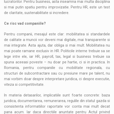
lucratorilor. Pentru business, asta inseamna mai multa disciplina
si mai putin spatiu pentru improvizatie. Pentru HR, este un test
de claritate, sustenabilitate si incredere.
Ce risc vad companiile?
Pentru companii, mesajul este clar: mobilitatea si standardele
de calitate a muncii vor deveni mai digitale, mai transparente si
mai integrate. Asta ajuta, dar obliga si mai mult. Mobilitatea nu
mai poate ramane exclusiv in HR. Politicile interne trebuie sa se
lege intre ele, iar HR, payroll, tax, legal si business trebuie sa
spuna aceeasi poveste – nu doar pe hartie, ci si in practica. In
Romania, pentru companiile cu mobilitate regionala, cu
structuri de subcontractare sau cu presiune mare pe talent, nu
mai vorbim doar despre interpretare juridica, ci despre executie,
viteza si competitivitate.
In materia detasarilor, implicatiile sunt foarte concrete: baza
juridica, documentarea, remunerarea, regulile din statul gazda si
consistenta informatiilor raportate vor conta mai mult decat
pana acum. Iar daca directiile anuntate pentru Actul privind