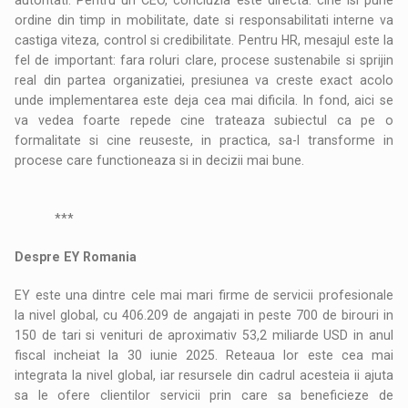
ordine din timp in mobilitate, date si responsabilitati interne va
castiga viteza, control si credibilitate. Pentru HR, mesajul este la
fel de important: fara roluri clare, procese sustenabile si sprijin
real din partea organizatiei, presiunea va creste exact acolo
unde implementarea este deja cea mai dificila. In fond, aici se
va vedea foarte repede cine trateaza subiectul ca pe o
formalitate si cine reuseste, in practica, sa-l transforme in
procese care functioneaza si in decizii mai bune.
***
Despre EY Romania
EY este una dintre cele mai mari firme de servicii profesionale
la nivel global, cu 406.209 de angajati in peste 700 de birouri in
150 de tari si venituri de aproximativ 53,2 miliarde USD in anul
fiscal incheiat la 30 iunie 2025. Reteaua lor este cea mai
integrata la nivel global, iar resursele din cadrul acesteia ii ajuta
sa le ofere clientilor servicii prin care sa beneficieze de