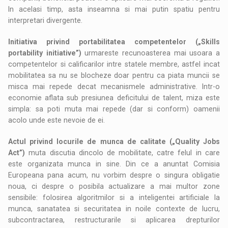
In acelasi timp, asta inseamna si mai putin spatiu pentru
interpretari divergente.
Initiativa privind portabilitatea competentelor („Skills
portability initiative”)
urmareste recunoasterea mai usoara a
competentelor si calificarilor intre statele membre, astfel incat
mobilitatea sa nu se blocheze doar pentru ca piata muncii se
misca mai repede decat mecanismele administrative. Intr-o
economie aflata sub presiunea deficitului de talent, miza este
simpla: sa poti muta mai repede (dar si conform) oamenii
acolo unde este nevoie de ei.
Actul privind locurile de munca de calitate („Quality Jobs
Act”)
muta discutia dincolo de mobilitate, catre felul in care
este organizata munca in sine. Din ce a anuntat Comisia
Europeana pana acum, nu vorbim despre o singura obligatie
noua, ci despre o posibila actualizare a mai multor zone
sensibile: folosirea algoritmilor si a inteligentei artificiale la
munca, sanatatea si securitatea in noile contexte de lucru,
subcontractarea, restructurarile si aplicarea drepturilor