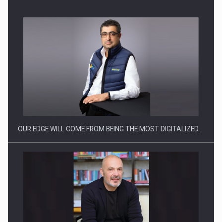
CEO Conference - Shaping The Future - Technology and…
OUR EDGE WILL COME FROM BEING THE MOST DIGITALIZED…
Webinar - Business Evolution-RETHINK STRATEGY-Finantare