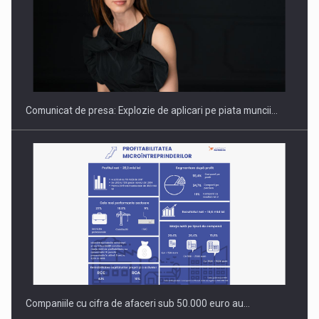
Hard Enduro Piatra Craiului 2026, fueled by benzinariile RO…
Comunicat de presa: Explozie de aplicari pe piata muncii…
Companiile cu cifra de afaceri sub 50.000 euro au…