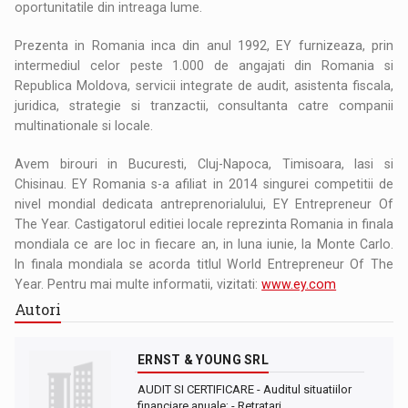
oportunitatile din intreaga lume.
Prezenta in Romania inca din anul 1992, EY furnizeaza, prin
intermediul celor peste 1.000 de angajati din Romania si
Republica Moldova, servicii integrate de audit, asistenta fiscala,
juridica, strategie si tranzactii, consultanta catre companii
multinationale si locale.
Avem birouri in Bucuresti, Cluj-Napoca, Timisoara, Iasi si
Chisinau. EY Romania s-a afiliat in 2014 singurei competitii de
nivel mondial dedicata antreprenorialului, EY Entrepreneur Of
The Year. Castigatorul editiei locale reprezinta Romania in finala
mondiala ce are loc in fiecare an, in luna iunie, la Monte Carlo.
In finala mondiala se acorda titlul World Entrepreneur Of The
Year. Pentru mai multe informatii, vizitati:
www.ey.com
Autori
ERNST & YOUNG SRL
AUDIT SI CERTIFICARE - Auditul situatiilor
financiare anuale; - Retratari…