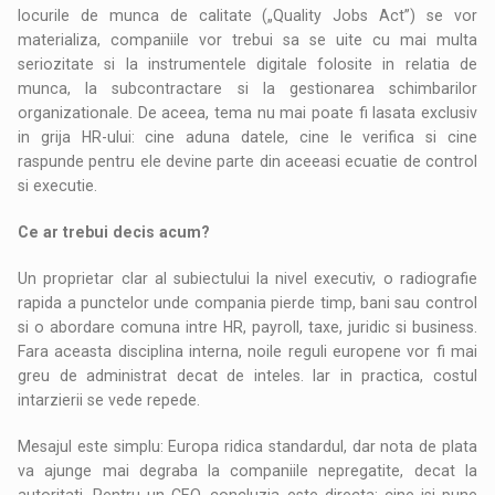
locurile de munca de calitate („Quality Jobs Act”) se vor
materializa, companiile vor trebui sa se uite cu mai multa
seriozitate si la instrumentele digitale folosite in relatia de
munca, la subcontractare si la gestionarea schimbarilor
organizationale. De aceea, tema nu mai poate fi lasata exclusiv
in grija HR-ului: cine aduna datele, cine le verifica si cine
raspunde pentru ele devine parte din aceeasi ecuatie de control
si executie.
Ce ar trebui decis acum?
Un proprietar clar al subiectului la nivel executiv, o radiografie
rapida a punctelor unde compania pierde timp, bani sau control
si o abordare comuna intre HR, payroll, taxe, juridic si business.
Fara aceasta disciplina interna, noile reguli europene vor fi mai
greu de administrat decat de inteles. Iar in practica, costul
intarzierii se vede repede.
Mesajul este simplu: Europa ridica standardul, dar nota de plata
va ajunge mai degraba la companiile nepregatite, decat la
autoritati. Pentru un CEO, concluzia este directa: cine isi pune