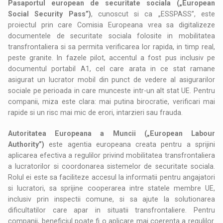
Pasaportul european de securitate sociala („European
Social Security Pass”)
, cunoscut si ca „ESSPASS”, este
proiectul prin care Comisia Europeana vrea sa digitalizeze
documentele de securitate sociala folosite in mobilitatea
transfrontaliera si sa permita verificarea lor rapida, in timp real,
peste granite. In fazele pilot, accentul a fost pus inclusiv pe
documentul portabil A1, cel care arata in ce stat ramane
asigurat un lucrator mobil din punct de vedere al asigurarilor
sociale pe perioada in care munceste intr-un alt stat UE. Pentru
companii, miza este clara: mai putina birocratie, verificari mai
rapide si un risc mai mic de erori, intarzieri sau frauda.
Autoritatea Europeana a Muncii („European Labour
Authority”)
este agentia europeana creata pentru a sprijini
aplicarea efectiva a regulilor privind mobilitatea transfrontaliera
a lucratorilor si coordonarea sistemelor de securitate sociala.
Rolul ei este sa faciliteze accesul la informatii pentru angajatori
si lucratori, sa sprijine cooperarea intre statele membre UE,
inclusiv prin inspectii comune, si sa ajute la solutionarea
dificultatilor care apar in situatii transfrontaliere. Pentru
companii, beneficiul poate fi o aplicare mai coerenta a regulilor.