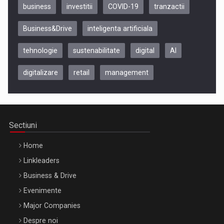
business
investitii
COVID-19
tranzactii
Business&Drive
inteligenta artificiala
tehnologie
sustenabilitate
digital
AI
digitalizare
retail
management
Be Inspired. Make it Happen!, CLUJ, 9 Decembrie
Cluj-Napoca – 9 Dec 2026
Sectiuni
Home
Linkleaders
Business & Drive
Evenimente
Major Companies
Be Inspired. Make it Happen!, ARTEMIS LETO, ORADEA, 8
Despre noi