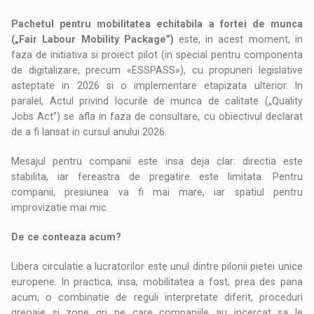
Pachetul pentru mobilitatea echitabila a fortei de munca
(„Fair Labour Mobility Package”)
este, in acest moment, in
faza de initiativa si proiect pilot (in special pentru componenta
de digitalizare, precum «ESSPASS»), cu propuneri legislative
asteptate in 2026 si o implementare etapizata ulterior. In
paralel, Actul privind locurile de munca de calitate („Quality
Jobs Act”) se afla in faza de consultare, cu obiectivul declarat
de a fi lansat in cursul anului 2026.
Mesajul pentru companii este insa deja clar: directia este
stabilita, iar fereastra de pregatire este limitata. Pentru
companii, presiunea va fi mai mare, iar spatiul pentru
improvizatie mai mic.
De ce conteaza acum?
Libera circulatie a lucratorilor este unul dintre pilonii pietei unice
europene. In practica, insa, mobilitatea a fost, prea des pana
acum, o combinatie de reguli interpretate diferit, proceduri
greoaie si zone gri pe care companiile au incercat sa le