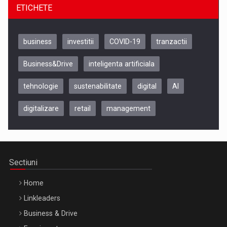
ETICHETE
business
investitii
COVID-19
tranzactii
Business&Drive
inteligenta artificiala
tehnologie
sustenabilitate
digital
AI
digitalizare
retail
management
Be Inspired. Make it Happen!, CLUJ, 9 Decembrie
Cluj-Napoca – 9 Dec 2026
Sectiuni
Home
Linkleaders
Business & Drive