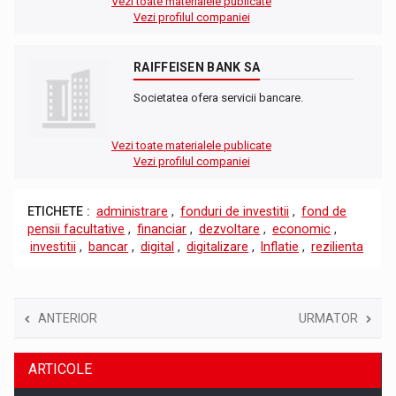
Vezi toate materialele publicate
Vezi profilul companiei
RAIFFEISEN BANK SA
Societatea ofera servicii bancare.
Vezi toate materialele publicate
Vezi profilul companiei
ETICHETE :
administrare
,
fonduri de investitii
,
fond de
pensii facultative
,
financiar
,
dezvoltare
,
economic
,
investitii
,
bancar
,
digital
,
digitalizare
,
Inflatie
,
rezilienta
ANTERIOR
URMATOR
ARTICOLE