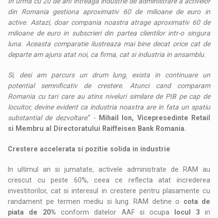
In urma cu 20 de ani intreaga industrie de administrare a activelor
din Romania gestiona aproximativ 60 de milioane de euro in
active. Astazi, doar compania noastra atrage aproximativ 60 de
milioane de euro in subscrieri din partea clientilor intr-o singura
luna. Aceasta comparatie ilustreaza mai bine decat orice cat de
departe am ajuns atat noi, ca firma, cat si industria in ansamblu.
Si, desi am parcurs un drum lung, exista in continuare un
potential semnificativ de crestere. Atunci cand comparam
Romania cu tari care au atins niveluri similare de PIB pe cap de
locuitor, devine evident ca industria noastra are in fata un spatiu
substantial de dezvoltare
.” -
Mihail Ion, Vicepresedinte Retail
si Membru al Directoratului Raiffeisen Bank Romania.
Crestere accelerata si pozitie solida in industrie
In ultimul an si jumatate, activele administrate de RAM au
crescut cu peste 60%, ceea ce reflecta atat increderea
investitorilor, cat si interesul in crestere pentru plasamente cu
randament pe termen mediu si lung. RAM detine o
cota de
piata de 20%
conform datelor AAF si ocupa
locul 3
in