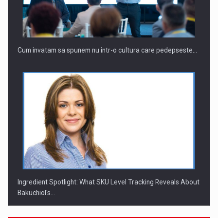
Cum invatam sa spunem nu intr-o cultura care pedepseste…
Ingredient Spotlight: What SKU Level Tracking Reveals About
Bakuchiol's…