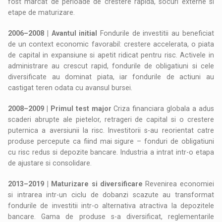
fost marcat de perioade de crestere rapida, socuri externe si
etape de maturizare.
2006–2008 | Avantul initial
Fondurile de investitii au beneficiat
de un context economic favorabil: crestere accelerata, o piata
de capital in expansiune si apetit ridicat pentru risc. Activele in
administrare au crescut rapid, fondurile de obligatiuni si cele
diversificate au dominat piata, iar fondurile de actiuni au
castigat teren odata cu avansul bursei.
2008–2009 | Primul test major
Criza financiara globala a adus
scaderi abrupte ale pietelor, retrageri de capital si o crestere
puternica a aversiunii la risc. Investitorii s-au reorientat catre
produse percepute ca fiind mai sigure – fonduri de obligatiuni
cu risc redus si depozite bancare. Industria a intrat intr-o etapa
de ajustare si consolidare.
2013–2019 | Maturizare si diversificare
Revenirea economiei
si intrarea intr-un ciclu de dobanzi scazute au transformat
fondurile de investitii intr-o alternativa atractiva la depozitele
bancare. Gama de produse s-a diversificat, reglementarile