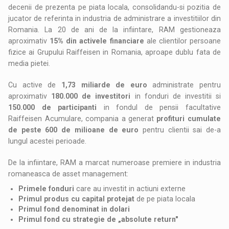
decenii de prezenta pe piata locala, consolidandu-si pozitia de
jucator de referinta in industria de administrare a investitiilor din
Romania. La 20 de ani de la infiintare, RAM gestioneaza
aproximativ
15% din activele financiare
ale clientilor persoane
fizice ai Grupului Raiffeisen in Romania, aproape dublu fata de
media pietei.
Cu active de
1,73 miliarde de euro
administrate pentru
aproximativ
180.000 de investitori
in fonduri de investitii si
150.000 de participanti
in fondul de pensii facultative
Raiffeisen Acumulare, compania a generat
profituri cumulate
de peste 600 de milioane de euro
pentru clientii sai de-a
lungul acestei perioade.
De la infiintare, RAM a marcat numeroase premiere in industria
romaneasca de asset management:
Primele fonduri
care au investit in actiuni externe
Primul produs cu capital protejat
de pe piata locala
Primul fond denominat in dolari
Primul fond cu strategie de „absolute return"