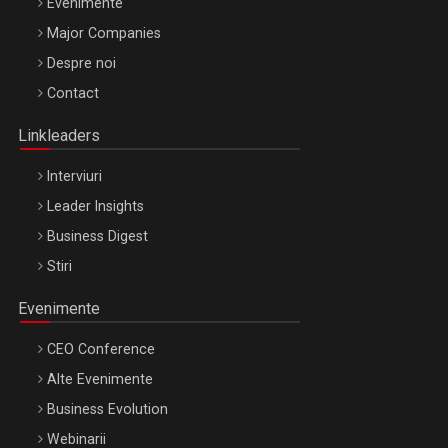
Evenimente
Major Companies
Be Inspired. Make it Happen!, ARTEMIS LETO, ORADEA, 8
Despre noi
Octombrie
Contact
Oradea – 8 Oct 2026
Linkleaders
Interviuri
Leader Insights
Business Digest
Stiri
Evenimente
CEO Conference
Alte Evenimente
Business Evolution
Webinarii