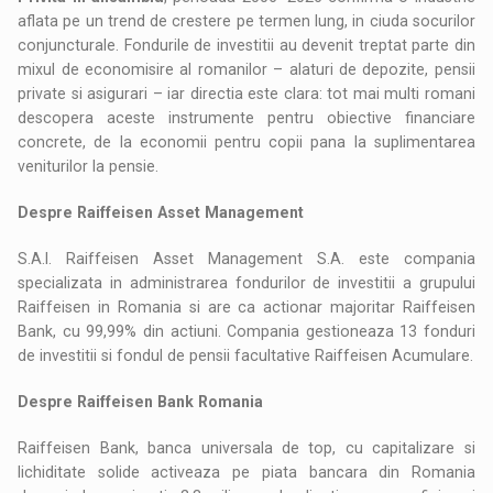
aflata pe un trend de crestere pe termen lung, in ciuda socurilor
conjuncturale. Fondurile de investitii au devenit treptat parte din
mixul de economisire al romanilor – alaturi de depozite, pensii
private si asigurari – iar directia este clara: tot mai multi romani
descopera aceste instrumente pentru obiective financiare
concrete, de la economii pentru copii pana la suplimentarea
veniturilor la pensie.
Despre Raiffeisen Asset Management
S.A.I. Raiffeisen Asset Management S.A. este compania
specializata in administrarea fondurilor de investitii a grupului
Raiffeisen in Romania si are ca actionar majoritar Raiffeisen
Bank, cu 99,99% din actiuni. Compania gestioneaza 13 fonduri
de investitii si fondul de pensii facultative Raiffeisen Acumulare.
Despre Raiffeisen Bank Romania
Raiffeisen Bank, banca universala de top, cu capitalizare si
lichiditate solide activeaza pe piata bancara din Romania