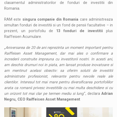
clasamentul administratorilor de fonduri de investitii din
Romania.
RAM este
singura companie din Romania
care administreaza
simultan fonduri de investitii si un fond de pensii facultative – in
prezent, un portofoliu de
13 fonduri de investitii
plus
Raiffeisen Acumulare.
„
Aniversarea de 20 de ani reprezinta un moment important pentru
Raiffeisen Asset Management, dar mai ales o confirmare a
increderii construite impreuna cu investitorii nostri. In acesti ani,
am deschis drumuri noi in piata, am lansat produse inovatoare si
am mentinut acelasi obiectiv: sa oferim solutii de investitii
administrate profesionist, relevante pentru nevoile reale ale
clientilor. Interesul tot mai mare pentru diversificarea portofoliilor
arata ca romanii privesc investitiile cu mai multa deschidere si cu
un orizont tot mai clar pe termen mediu si lung
.”, declara
Adrian
Negru, CEO Raiffeisen Asset Management