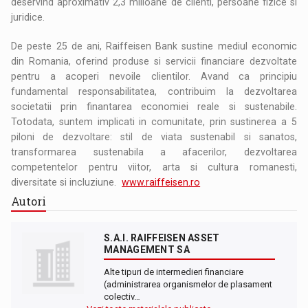
deservind aproximativ 2,3 milioane de clienti, persoane fizice si
juridice.
De peste 25 de ani, Raiffeisen Bank sustine mediul economic
din Romania, oferind produse si servicii financiare dezvoltate
pentru a acoperi nevoile clientilor. Avand ca principiu
fundamental responsabilitatea, contribuim la dezvoltarea
societatii prin finantarea economiei reale si sustenabile.
Totodata, suntem implicati in comunitate, prin sustinerea a 5
piloni de dezvoltare: stil de viata sustenabil si sanatos,
transformarea sustenabila a afacerilor, dezvoltarea
competentelor pentru viitor, arta si cultura romanesti,
diversitate si incluziune.
www.raiffeisen.ro
Autori
S.A.I. RAIFFEISEN ASSET
MANAGEMENT SA
Alte tipuri de intermedieri financiare
(administrarea organismelor de plasament
colectiv…