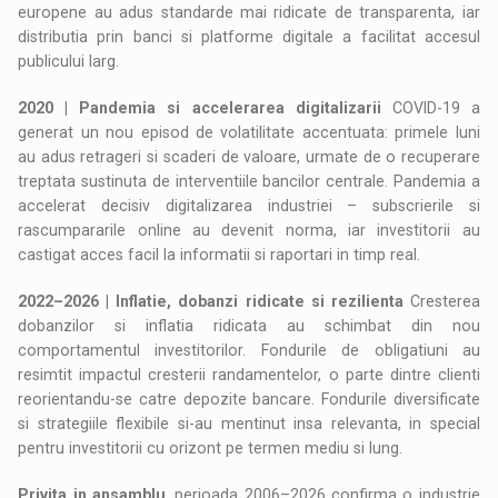
europene au adus standarde mai ridicate de transparenta, iar
distributia prin banci si platforme digitale a facilitat accesul
publicului larg.
2020 | Pandemia si accelerarea digitalizarii
COVID-19 a
generat un nou episod de volatilitate accentuata: primele luni
au adus retrageri si scaderi de valoare, urmate de o recuperare
treptata sustinuta de interventiile bancilor centrale. Pandemia a
accelerat decisiv digitalizarea industriei – subscrierile si
rascumpararile online au devenit norma, iar investitorii au
castigat acces facil la informatii si raportari in timp real.
2022–2026 | Inflatie, dobanzi ridicate si rezilienta
Cresterea
dobanzilor si inflatia ridicata au schimbat din nou
comportamentul investitorilor. Fondurile de obligatiuni au
resimtit impactul cresterii randamentelor, o parte dintre clienti
reorientandu-se catre depozite bancare. Fondurile diversificate
si strategiile flexibile si-au mentinut insa relevanta, in special
pentru investitorii cu orizont pe termen mediu si lung.
Privita in ansamblu
, perioada 2006–2026 confirma o industrie