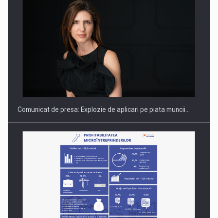
Hard Enduro Piatra Craiului 2026, fueled by benzinariile RO…
Comunicat de presa: Explozie de aplicari pe piata muncii…