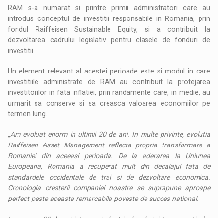
RAM s-a numarat si printre primii administratori care au
introdus conceptul de investitii responsabile in Romania, prin
fondul Raiffeisen Sustainable Equity, si a contribuit la
dezvoltarea cadrului legislativ pentru clasele de fonduri de
investitii.
Un element relevant al acestei perioade este si modul in care
investitiile administrate de RAM au contribuit la protejarea
investitorilor in fata inflatiei, prin randamente care, in medie, au
urmarit sa conserve si sa creasca valoarea economiilor pe
termen lung.
„
Am evoluat enorm in ultimii 20 de ani. In multe privinte, evolutia
Raiffeisen Asset Management reflecta propria transformare a
Romaniei din aceeasi perioada. De la aderarea la Uniunea
Europeana, Romania a recuperat mult din decalajul fata de
standardele occidentale de trai si de dezvoltare economica.
Cronologia cresterii companiei noastre se suprapune aproape
perfect peste aceasta remarcabila poveste de succes national.