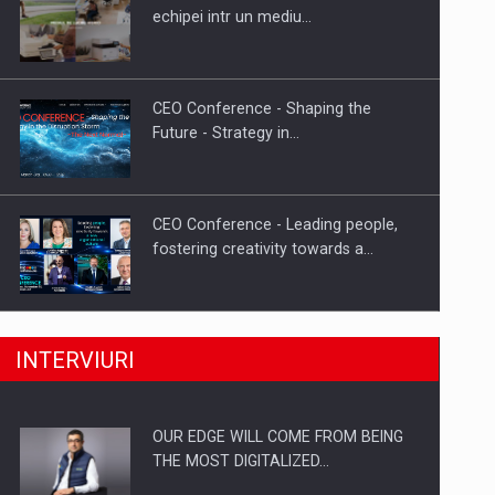
Proteinmaxxing and the Future of
echipei intr un mediu…
Protein Demand
CEO Conference - Shaping the
Future - Strategy in…
CEO Conference - Leading people,
fostering creativity towards a…
CEO Conference - Shaping The
INTERVIURI
Future - Technology and…
OUR EDGE WILL COME FROM BEING
Webinar - Business Evolution-
THE MOST DIGITALIZED…
RETHINK STRATEGY-Finantare