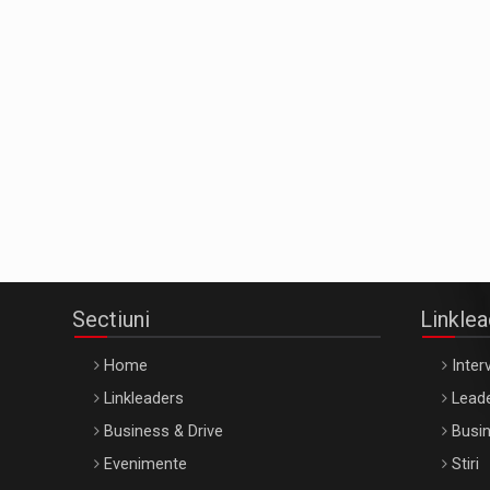
Sectiuni
Linkle
Home
Interv
Linkleaders
Leade
Business & Drive
Busin
Evenimente
Stiri