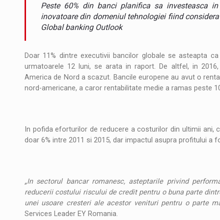
Noul Mercedes-Benz VLE este acum disponib
STIRI
Peste 60% din banci planifica sa investeasca in 
inovatoare din domeniul tehnologiei fiind considerat
JAECOO 5 SHS-H a ajuns in Romania
Global banking Outlook
STIRI
Proteinmaxxing and the Future of Protein
ARTICOLE
Doar 11% dintre executivii bancilor globale se asteapta c
urmatoarele 12 luni, se arata in raport. De altfel, in 2016,
America de Nord a scazut. Bancile europene au avut o rentab
nord-americane, a caror rentabilitate medie a ramas peste 1
In pofida eforturilor de reducere a costurilor din ultimii ani,
doar 6% intre 2011 si 2015, dar impactul asupra profitului a f
„In sectorul bancar romanesc, asteptarile privind perform
reducerii costului riscului de credit pentru o buna parte dintre
unei usoare cresteri ale acestor venituri pentru o parte m
Services Leader EY Romania.