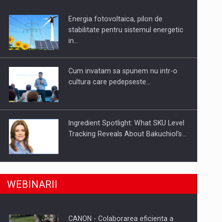
Energia fotovoltaica, pilon de
uselor din piata
stabilitate pentru sistemul energetic
in…
Cum invatam sa spunem nu intr-o
cultura care pedepseste…
Ingredient Spotlight: What SKU Level
Tracking Reveals About Bakuchiol's…
Producatorii si comerciantii care nu
a, preiau compania intr-o tranzactie de peste 25…
WEBINARII
se supun noilor reglementari…
CANON - Colaborarea eficienta a