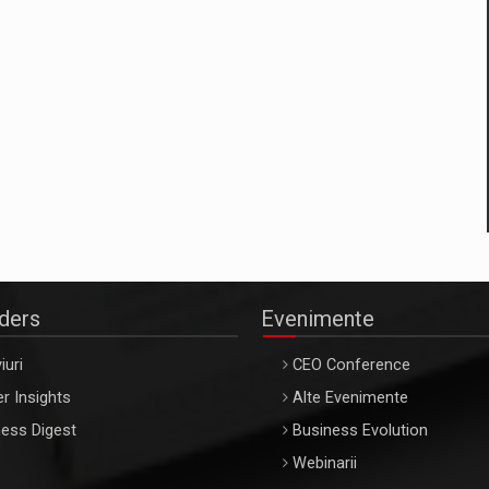
aders
Evenimente
iuri
CEO Conference
r Insights
Alte Evenimente
ess Digest
Business Evolution
Webinarii