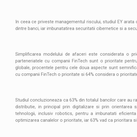
In ceea ce priveste managementul riscului, studiul EY arata c
dintre banci, iar imbunatatirea securitatii cibernetice si a se
Simplificarea modelului de afaceri este considerata o pri
parteneriatele cu companii FinTech sunt o prioritate pentr
globale, procentele pentru cele doua aspecte sunt semnifica
cu companii FinTech o prioritate si 64% considera o prioritate
Studiul concluzioneaza ca 63% din totalul bancilor care au 
distributie, in principal prin digitalizare si prin orientare
tehnologii, inclusiv robotics, pentru a imbunatati eficien
optimizarea canalelor o prioritate, iar 63% vad ca prioritara si r