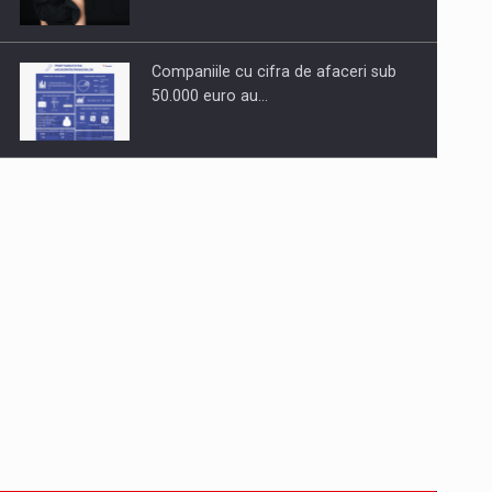
Companiile cu cifra de afaceri sub
50.000 euro au…
Dinu Bumbacea revine in PwC
Romania ca Partener si…
Comunicat de presa: Joburile part-
time reincep sa intre pe…