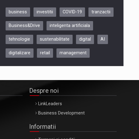
business
investitii
COVID-19
tranzactii
Be Inspired. Make it Happen!,
Business&Drive
inteligenta artificiala
ARTEMIS LETO, ORADEA, 8
Octombrie
tehnologie
sustenabilitate
digital
AI
Oradea – 8 Oct 2026
digitalizare
retail
management
Despre noi
LinkLeaders
Business Development
Informatii