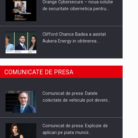
Orange Cybersecure – noua solutie
de securitate cibernetica pentru…
Clifford Chance Badea a asistat
Aukera Energy in obtinerea…
SAPTE PERSONALITATI DIN MEDIUL
COMUNICATE DE PRESA
DE AFACERI, ACADEMIC SI
INSTITUTIONAL…
Comunicat de presa: Datele
Hard Enduro Piatra Craiului 2026,
colectate de vehicule pot deveni…
fueled by benzinariile RO…
Comunicat de presa: Explozie de
aplicari pe piata muncii…