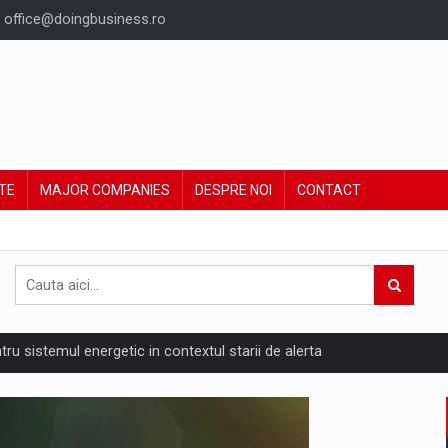
office@doingbusiness.ro
TE
MAJOR COMPANIES
DESPRE NOI
CONTACT
ntru sistemul energetic in contextul starii de alerta
are pedepseste granitele?
ing Reveals About Bakuchiol's Evolution