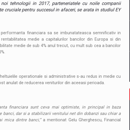
il pentru comanda intr-o gama extinsa de variante atragatoare
noi tehnologii in 2017, parteneriatele cu noile companii
e cruciale pentru succesul in afaceri, se arata in studiul EY
 Demand
a performanta financiara sa se imbunatateasca semnificativ in
 rentabilitatea medie a capitalurilor bancilor din Europa si din
ilitate medie de sub 4% anul trecut, cu mult sub cea a bancilor
0%.
 cheltuielile operationale si administrative s-au redus in medie cu
ost anulat de reducerea veniturilor din aceeasi perioada.
anta financiara sunt ceva mai optimiste, in principal in baza
 banci, dar si a stabilizarii venitului net din dobanzi sau chiar a
ai mica dintre banci,”
a mentionat Gelu Gherghescu, Financial