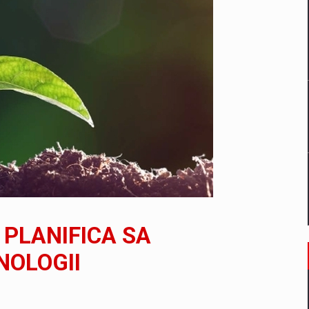
un noilor reglementari UE privind ambalajele pot risca retragerea prod
ES ON THE INTERNATIONAL BUSINESS SCENE
OST DIGITALIZED WHOLESALER IN ROMANIA
 benzinariile RO concept OSCAR – peste 500 de participanti
 PLANIFICA SA
management a Pall-Ex, liderul pietei de transport paletizat din Romani
NOLOGII
MBRU AL FAMILIEI: RANGE ROVER GT