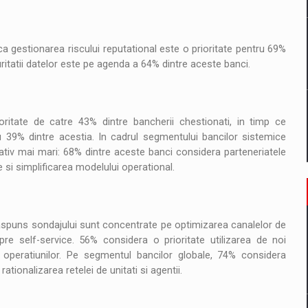
a gestionarea riscului reputational este o prioritate pentru 69%
curitatii datelor este pe agenda a 64% dintre aceste banci.
oritate de catre 43% dintre bancherii chestionati, in timp ce
u 39% dintre acestia. In cadrul segmentului bancilor sistemice
tiv mai mari: 68% dintre aceste banci considera parteneriatele
 si simplificarea modelului operational.
raspuns sondajului sunt concentrate pe optimizarea canalelor de
a spre self-service. 56% considera o prioritate utilizarea de noi
ta operatiunilor. Pe segmentul bancilor globale, 74% considera
ationalizarea retelei de unitati si agentii.