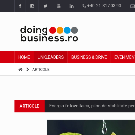
+40-21-317.03.90
HOME
LINKLEADERS
BUSINESS & DRIVE
EVENIMEN
ARTICOLE
Energia fotovoltaica, pilon de stabilitate pe
ARTICOLE
Cum invatam sa spunem nu intr-o cultura c
ARTICOLE
Ingredient Spotlight: What SKU Level Track
ARTICOLE