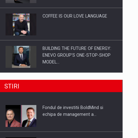
Investitii Digitalizare
COFFEE IS OUR LOVE LANGUAGE
BUILDING THE FUTURE OF ENERGY:
ENEVO GROUP’S ONE-STOP-SHOP
MODEL…
ROOTED IN ROMANIA, BUILT TO
STIRI
DELIVER TECHNOLOGY FOR THE…
Fondul de investitii BoldMind si
PUTTING ROMANIAN CORPORATE
echipa de management a…
COMPANIES ON THE INTERNATIONAL
BUSINESS SCENE