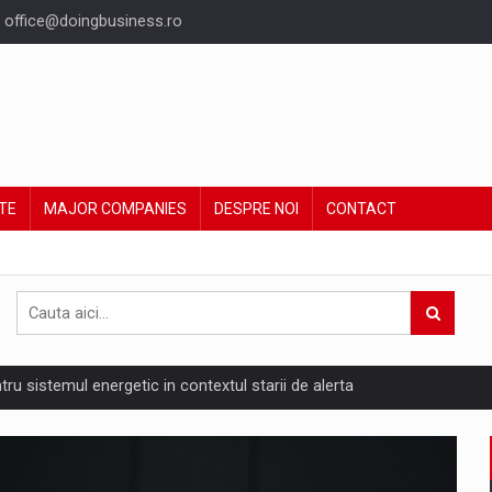
office@doingbusiness.ro
TE
MAJOR COMPANIES
DESPRE NOI
CONTACT
ntru sistemul energetic in contextul starii de alerta
are pedepseste granitele?
ing Reveals About Bakuchiol's Evolution