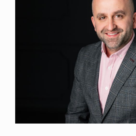
Producatorii si comerciantii care nu se sup
ARTICOLE
LEADERSHIP IN MISCARE
INTERVIURI
CU BATERIILE PERMANENT INCARCATE
INTERVIURI
PUTTING ROMANIAN CORPORATE COMPANI
INTERVIURI
OUR EDGE WILL COME FROM BEING THE M
INTERVIURI
COFFEE IS OUR LOVE LANGUAGE
INTERVIURI
Hard Enduro Piatra Craiului 2026, fueled by
STIRI
Fondul de investitii BoldMind si echipa de 
STIRI
RANGE ROVER DEZVALUIE AL CINCILEA ME
STIRI