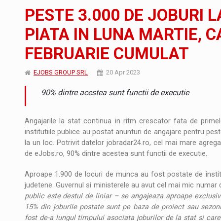
Noul Mercedes-Benz VLE este acum disponib
STIRI
PESTE 3.000 DE JOBURI L
JAECOO 5 SHS-H a ajuns in Romania
STIRI
PIATA IN LUNA MARTIE, CA
FEBRUARIE CUMULAT
Proteinmaxxing and the Future of Protein
ARTICOLE
EJOBS GROUP SRL
20 Apr 2023
90% dintre acestea sunt functii de executie
Angajarile la stat continua in ritm crescator fata de primele
institutiile publice au postat anunturi de angajare pentru peste
la un loc. Potrivit datelor jobradar24.ro, cel mai mare agrega
de eJobs.ro, 90% dintre acestea sunt functii de executie.
Aproape 1.900 de locuri de munca au fost postate de instituti
judetene. Guvernul si ministerele au avut cel mai mic numar de
public este destul de liniar – se angajeaza aproape exclusiv i
15% din joburile postate sunt pe baza de proiect sau sezon
fost de-a lungul timpului asociata joburilor de la stat si care