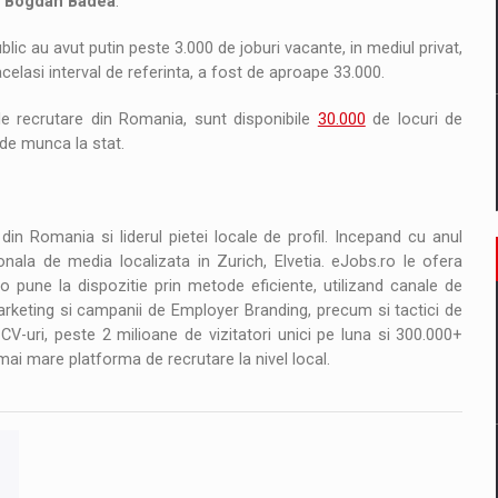
e
Bogdan Badea
.
blic au avut putin peste 3.000 de joburi vacante, in mediul privat,
elasi interval de referinta, a fost de aproape 33.000.
 recrutare din Romania, sunt disponibile
30.000
de locuri de
 de munca la stat.
n Romania si liderul pietei locale de profil. Incepand cu anul
nala de media localizata in Zurich, Elvetia. eJobs.ro le ofera
o pune la dispozitie prin metode eficiente, utilizand canale de
keting si campanii de Employer Branding, precum si tactici de
CV-uri, peste 2 milioane de vizitatori unici pe luna si 300.000+
mai mare platforma de recrutare la nivel local.