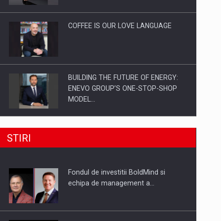
Investitii Digitalizare
COFFEE IS OUR LOVE LANGUAGE
BUILDING THE FUTURE OF ENERGY:
ENEVO GROUP’S ONE-STOP-SHOP
MODEL…
ROOTED IN ROMANIA, BUILT TO
STIRI
DELIVER TECHNOLOGY FOR THE…
Fondul de investitii BoldMind si
PUTTING ROMANIAN CORPORATE
echipa de management a…
COMPANIES ON THE INTERNATIONAL
BUSINESS SCENE