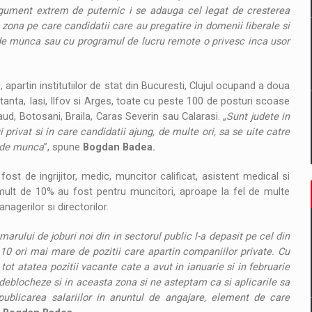
rgument extrem de puternic i se adauga cel legat de cresterea
o zona pe care candidatii care au pregatire in domenii liberale si
ul de munca sau cu programul de lucru remote o privesc inca usor
partin institutiilor de stat din Bucuresti, Clujul ocupand a doua
anta, Iasi, Ilfov si Arges, toate cu peste 100 de posturi scoase
aud, Botosani, Braila, Caras Severin sau Calarasi. „
Sunt judete in
privat si in care candidatii ajung, de multe ori, sa se uite catre
c de munca
”, spune
Bogdan Badea.
ost de ingrijitor, medic, muncitor calificat, asistent medical si
i mult de 10% au fost pentru muncitori, aproape la fel de multe
nagerilor si directorilor.
arului de joburi noi din in sectorul public l-a depasit pe cel din
 10 ori mai mare de pozitii care apartin companiilor private. Cu
tot atatea pozitii vacante cate a avut in ianuarie si in februarie
 deblocheze si in aceasta zona si ne asteptam ca si aplicarile sa
blicarea salariilor in anuntul de angajare, element de care