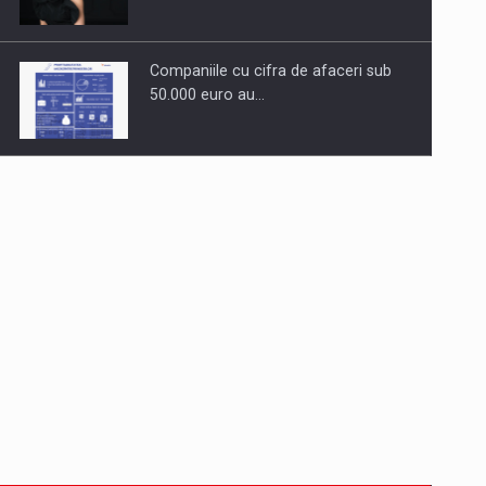
Companiile cu cifra de afaceri sub
50.000 euro au…
Dinu Bumbacea revine in PwC
Romania ca Partener si…
Comunicat de presa: Joburile part-
time reincep sa intre pe…