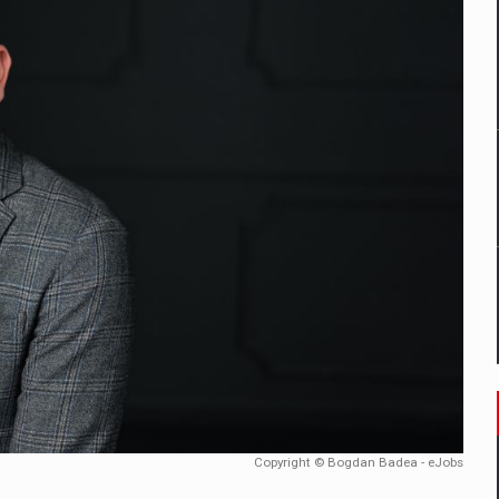
un noilor reglementari UE privind ambalajele pot risca retragerea prod
ES ON THE INTERNATIONAL BUSINESS SCENE
OST DIGITALIZED WHOLESALER IN ROMANIA
 benzinariile RO concept OSCAR – peste 500 de participanti
management a Pall-Ex, liderul pietei de transport paletizat din Romani
MBRU AL FAMILIEI: RANGE ROVER GT
Copyright © Bogdan Badea - eJobs