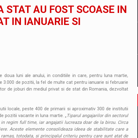
il pentru comanda intr-o gama extinsa de variante atragatoare
A STAT AU FOST SCOASE IN
T IN IANUARIE SI
 Demand
 doua luni ale anului, in conditiile in care, pentru luna martie,
 3.000 de pozitii, la fel de multe cat pentru ianuarie si februarie
tor de joburi din mediul privat si de stat din Romania, dezvoltat
i locale, peste 400 de primarii si aproximativ 300 de institutii
 pozitii vacante in luna martie. „
Tiparul angajarilor din sectorul
n regim full time, iar angajatii lucreaza doar de la birou. Circa
iere. Aceste elemente consolideaza ideea de stabilitate care a
 ramas, totodata, si principalul criteriu pentru care sunt atat de