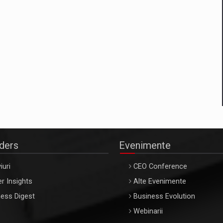
aders
Evenimente
iuri
CEO Conference
r Insights
Alte Evenimente
ess Digest
Business Evolution
Webinarii