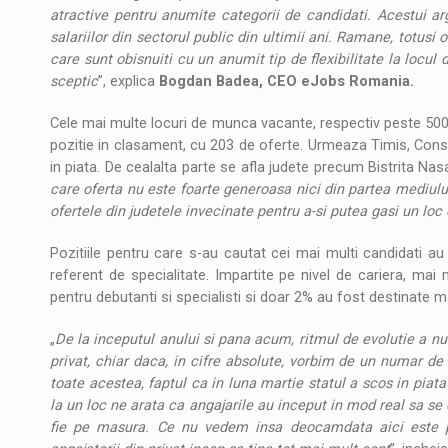
atractive pentru anumite categorii de candidati. Acestui a
salariilor din sectorul public din ultimii ani. Ramane, totusi 
care sunt obisnuiti cu un anumit tip de flexibilitate la loc
sceptic
”, explica
Bogdan Badea, CEO eJobs Romania.
Cele mai multe locuri de munca vacante, respectiv peste 500, a
pozitie in clasament, cu 203 de oferte. Urmeaza Timis, Const
in piata. De cealalta parte se afla judete precum Bistrita Nas
care oferta nu este foarte generoasa nici din partea mediului 
ofertele din judetele invecinate pentru a-si putea gasi un lo
Pozitiile pentru care s-au cautat cei mai multi candidati au f
referent de specialitate. Impartite pe nivel de cariera, ma
pentru debutanti si specialisti si doar 2% au fost destinate ma
„
De la inceputul anului si pana acum, ritmul de evolutie a num
privat, chiar daca, in cifre absolute, vorbim de un numar de
toate acestea, faptul ca in luna martie statul a scos in piata 
la un loc ne arata ca angajarile au inceput in mod real sa se
fie pe masura. Ce nu vedem insa deocamdata aici este pu