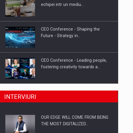
Proteinmaxxing and the Future of
echipei intr un mediu…
Protein Demand
CEO Conference - Shaping the
Future - Strategy in…
CEO Conference - Leading people,
fostering creativity towards a…
CEO Conference - Shaping The
INTERVIURI
Future - Technology and…
OUR EDGE WILL COME FROM BEING
Webinar - Business Evolution-
THE MOST DIGITALIZED…
RETHINK STRATEGY-Finantare