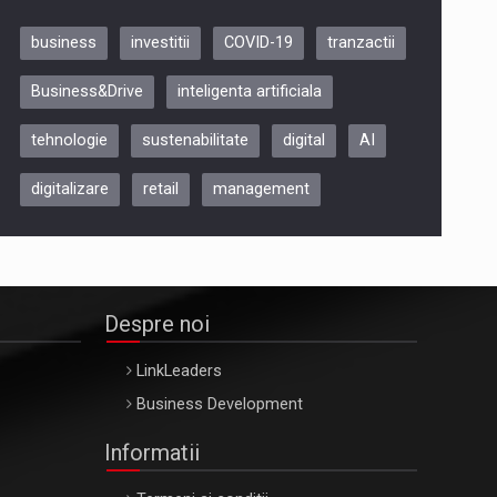
business
investitii
COVID-19
tranzactii
Be Inspired. Make it Happen!,
Business&Drive
inteligenta artificiala
ARTEMIS LETO, ORADEA, 8
Octombrie
tehnologie
sustenabilitate
digital
AI
Oradea – 8 Oct 2026
digitalizare
retail
management
Despre noi
LinkLeaders
Business Development
Informatii