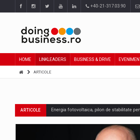
+40-21-317.03.90
HOME
LINKLEADERS
BUSINESS & DRIVE
EVENIMEN
ARTICOLE
Energia fotovoltaica, pilon de stabilitate pe
ARTICOLE
Cum invatam sa spunem nu intr-o cultura c
ARTICOLE
Ingredient Spotlight: What SKU Level Track
ARTICOLE