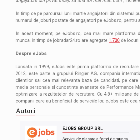
angajatorii din privat incep sa tina tot mai mult cont
”, inchei
In timp ce pe parcursul lunii martie angajatorii din sistemul pu
numarul de joburi postate de angajatori pe eJobs.ro, pentru ac
In acest moment, pe eJobs.ro, cea mai mare platforma de
munca, in timp de jobradar24.ro are agregate
1.700
de locuri
Despre eJobs
Lansata in 1999, eJobs este prima platforma de recrutare di
2012, este parte a grupului Ringier AG, compania internatio
clientilor sai cea mai relevanta baza de candidati, pe care 
media personale si cunostinte avansate de Performance Mar
optimizare a rezultatelor de recrutare. Cu 4,8+ milioane de 
companii care au beneficiat de serviciile lor, eJobs este cea 
Autori
EJOBS GROUP SRL
Servicii de plasare a fortei de munca.