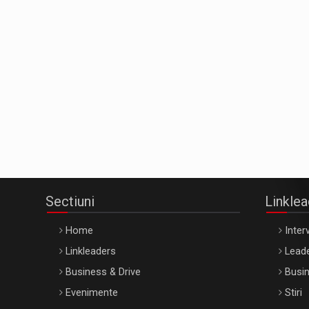
Sectiuni
Linkle
Home
Interv
Linkleaders
Leade
Business & Drive
Busin
Evenimente
Stiri