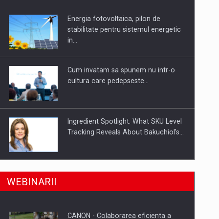
Energia fotovoltaica, pilon de
uselor din piata
stabilitate pentru sistemul energetic
in…
Cum invatam sa spunem nu intr-o
cultura care pedepseste…
Ingredient Spotlight: What SKU Level
Tracking Reveals About Bakuchiol's…
Producatorii si comerciantii care nu
a, preiau compania intr-o tranzactie de peste 25…
WEBINARII
se supun noilor reglementari…
CANON - Colaborarea eficienta a