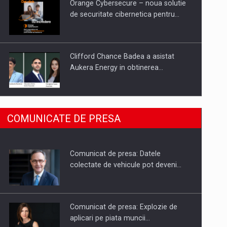
Orange Cybersecure – noua solutie
de securitate cibernetica pentru…
Clifford Chance Badea a asistat
Aukera Energy in obtinerea…
SAPTE PERSONALITATI DIN MEDIUL
COMUNICATE DE PRESA
DE AFACERI, ACADEMIC SI
INSTITUTIONAL…
Comunicat de presa: Datele
Hard Enduro Piatra Craiului 2026,
colectate de vehicule pot deveni…
fueled by benzinariile RO…
Comunicat de presa: Explozie de
aplicari pe piata muncii…