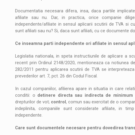
Documentatia necesara difera, insa, daca partile implicate 
afiliate sau nu. Dar, in practica, orice companie dili
independente/afiliate in sensul aplicarii scutirii de TVA si
sunt afiliati sau nu? Si, daca sunt afiliati, cu ce documente 
Ce inseamna parti independente ori afiliate in sensul apli
Legislatia nationala, in speta instructiunile de aplicare a 
recent prin Ordinul 2148/2020, mentioneaza ca notiunea de
282/2011 pentru aplicarea scutirii de TVA se interpreteaza
prevederilor art. 7, pct. 26 din Codul Fiscal.
In cazul companiilor, afilierea apare in situatia in care rel
conditii: o
detinere directa sau indirecta de minimum
drepturilor de vot;
control
, comun sau exercitat de o companie
indeplinita, companiile sunt considerate afiliate, in ti
independente.
Care sunt documentele necesare pentru dovedirea trans