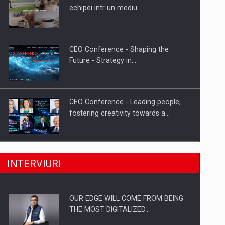
Proteinmaxxing and the Future of
echipei intr un mediu…
Protein Demand
CEO Conference - Shaping the
Future - Strategy in…
CEO Conference - Leading people,
fostering creativity towards a…
CEO Conference - Shaping The
INTERVIURI
Future - Technology and…
OUR EDGE WILL COME FROM BEING
Webinar - Business Evolution-
THE MOST DIGITALIZED…
RETHINK STRATEGY-Finantare