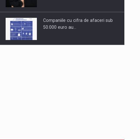
Companiile cu cifra de afaceri sub
50.000 euro au…
Dinu Bumbacea revine in PwC
Romania ca Partener si…
Comunicat de presa: Joburile part-
time reincep sa intre pe…