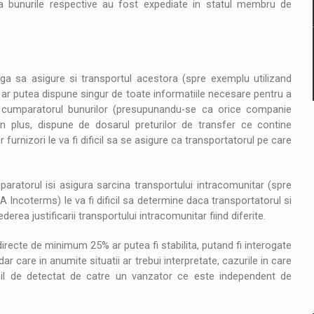
ca bunurile respective au fost expediate in statul membru de
iga sa asigure si transportul acestora (spre exemplu utilizand
) ar putea dispune singur de toate informatiile necesare pentru a
cu cumparatorul bunurilor (presupunandu-se ca orice companie
, in plus, dispune de dosarul preturilor de transfer ce contine
tor furnizori le va fi dificil sa se asigure ca transportatorul pe care
paratorul isi asigura sarcina transportului intracomunitar (spre
A Incoterms) le va fi dificil sa determine daca transportatorul si
rea justificarii transportului intracomunitar fiind diferite.
directe de minimum 25% ar putea fi stabilita, putand fi interogate
r care in anumite situatii ar trebui interpretate, cazurile in care
ibil de detectat de catre un vanzator ce este independent de