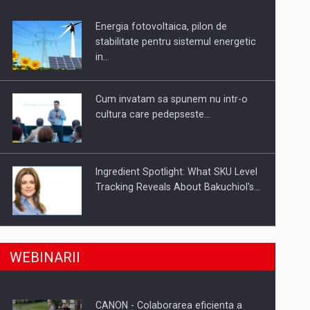
Energia fotovoltaica, pilon de
uselor din piata
stabilitate pentru sistemul energetic
in…
Cum invatam sa spunem nu intr-o
cultura care pedepseste…
Ingredient Spotlight: What SKU Level
Tracking Reveals About Bakuchiol's…
Producatorii si comerciantii care nu
a, preiau compania intr-o tranzactie de peste 25…
WEBINARII
se supun noilor reglementari…
CANON - Colaborarea eficienta a