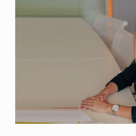
Producatorii si comerciantii care nu se sup
ARTICOLE
LEADERSHIP IN MISCARE
INTERVIURI
CU BATERIILE PERMANENT INCARCATE
INTERVIURI
PUTTING ROMANIAN CORPORATE COMPANI
INTERVIURI
OUR EDGE WILL COME FROM BEING THE M
INTERVIURI
COFFEE IS OUR LOVE LANGUAGE
INTERVIURI
Hard Enduro Piatra Craiului 2026, fueled by
STIRI
Fondul de investitii BoldMind si echipa de 
STIRI
RANGE ROVER DEZVALUIE AL CINCILEA ME
STIRI