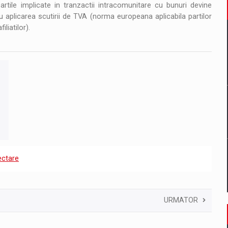
 partile implicate in tranzactii intracomunitare cu bunuri devine
aplicarea scutirii de TVA (norma europeana aplicabila partilor
liatilor).
ectare
URMATOR