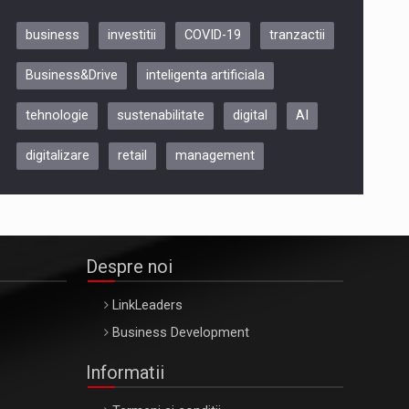
business
investitii
COVID-19
tranzactii
Be Inspired. Make it Happen!,
Business&Drive
inteligenta artificiala
ARTEMIS LETO, ORADEA, 8
Octombrie
tehnologie
sustenabilitate
digital
AI
Oradea – 8 Oct 2026
digitalizare
retail
management
Despre noi
LinkLeaders
Business Development
Informatii