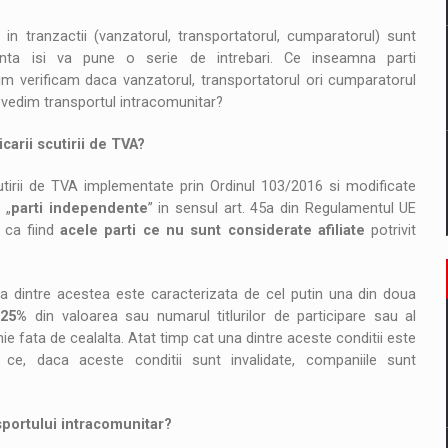
in tranzactii (vanzatorul, transportatorul, cumparatorul) sunt
genta isi va pune o serie de intrebari. Ce inseamna parti
 cum verificam daca vanzatorul, transportatorul ori cumparatorul
dovedim transportul intracomunitar?
carii scutirii de TVA?
scutirii de TVA implementate prin Ordinul 103/2016 si modificate
 „
parti independente
” in sensul art. 45a din Regulamentul UE
 ca fiind
acele parti ce nu sunt considerate afiliate
potrivit
atia dintre acestea este caracterizata de cel putin una din doua
 25%
din valoarea sau numarul titlurilor de participare sau al
 fata de cealalta. Atat timp cat una dintre aceste conditii este
mp ce, daca aceste conditii sunt invalidate, companiile sunt
portului intracomunitar?