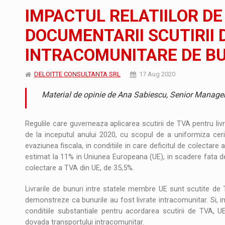
Noul Mercedes-Benz VLE este acum disponib
STIRI
IMPACTUL RELATIILOR DE
JAECOO 5 SHS-H a ajuns in Romania
STIRI
DOCUMENTARII SCUTIRII 
INTRACOMUNITARE DE B
Proteinmaxxing and the Future of Protein
ARTICOLE
DELOITTE CONSULTANTA SRL
17 Aug 2020
Material de opinie de Ana Sabiescu, Senior Manager,
Regulile care guverneaza aplicarea scutirii de TVA pentru liv
de la inceputul anului 2020, cu scopul de a uniformiza ce
evaziunea fiscala, in conditiile in care deficitul de colectare 
estimat la 11% in Uniunea Europeana (UE), in scadere fata de 
colectare a TVA din UE, de 35,5%.
Livrarile de bunuri intre statele membre UE sunt scutite de T
demonstreze ca bunurile au fost livrate intracomunitar. Si, 
conditiile substantiale pentru acordarea scutirii de TVA, 
dovada transportului intracomunitar.