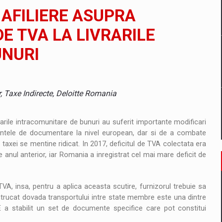
il pentru comanda intr-o gama extinsa de variante atragatoare
 AFILIERE ASUPRA
DE TVA LA LIVRARILE
UNURI
 Demand
 Taxe Indirecte, Deloitte Romania
rarile intracomunitare de bunuri au suferit importante modificari
rintele de documentare la nivel european, dar si de a combate
a taxei se mentine ridicat. In 2017, deficitul de TVA colectata era
anul anterior, iar Romania a inregistrat cel mai mare deficit de
VA, insa, pentru a aplica aceasta scutire, furnizorul trebuie sa
intrucat dovada transportului intre state membre este una dintre
UE a stabilit un set de documente specifice care pot constitui