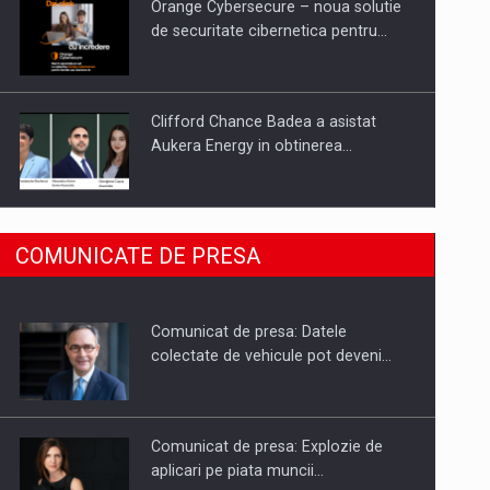
Orange Cybersecure – noua solutie
de securitate cibernetica pentru…
Clifford Chance Badea a asistat
Aukera Energy in obtinerea…
SAPTE PERSONALITATI DIN MEDIUL
COMUNICATE DE PRESA
DE AFACERI, ACADEMIC SI
INSTITUTIONAL…
Comunicat de presa: Datele
Hard Enduro Piatra Craiului 2026,
colectate de vehicule pot deveni…
fueled by benzinariile RO…
Comunicat de presa: Explozie de
aplicari pe piata muncii…