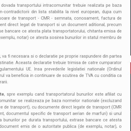
, dovada transportului intracomunitar trebuie realizata pe baza
ontradictorii din lista stabilita la nivel european, dupa cum
isoare de transport - CMR - semnata, conosament, factura de
t direct legat de transport si un document aditional, precum
ase bancare ce atesta plata transportatorului, chitanta emisa de
exemplu, notar) ce atesta sosirea bunurilor in statul membru de
 va fi necesara si o declaratie pe proprie raspundere din partea
tinatie. Aceasta declaratie trebuie trimisa de catre cumparator
lamentului UE. Insa prevederile legislatiei nationale (Ordinul
rul va beneficia in continuare de scutirea de TVA cu conditia ca
arii.
ate
, spre exemplu cand transportatorul bunurilor este afiliat cu
comunitar se realizeaza pe baza normelor nationale (excluzand
ace de transport), cu documente direct legate de transport (CMR
 documentul specific de transport aerian de marfuri) si unul
a bunurilor pe durata transportului, extrase bancare ce atesta
, document emis de o autoritate publica (de exemplu, notar), o