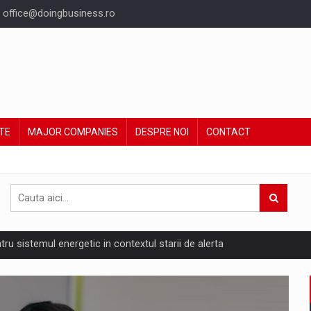
office@doingbusiness.ro
TE
MAJOR COMPANIES
DESPRE NOI
CONTACT
ntru sistemul energetic in contextul starii de alerta
are pedepseste granitele?
ing Reveals About Bakuchiol's Evolution