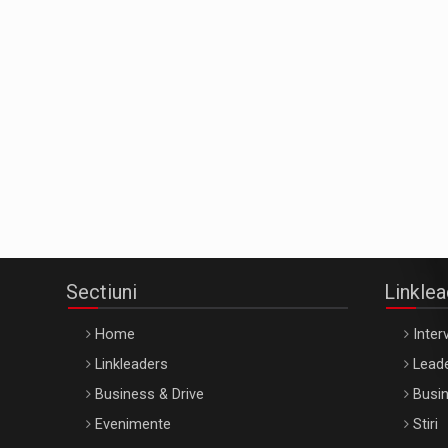
Sectiuni
Linkle
Home
Interv
Linkleaders
Leade
Business & Drive
Busin
Evenimente
Stiri