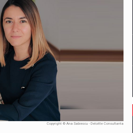
un noilor reglementari UE privind ambalajele pot risca retragerea prod
ES ON THE INTERNATIONAL BUSINESS SCENE
OST DIGITALIZED WHOLESALER IN ROMANIA
 benzinariile RO concept OSCAR – peste 500 de participanti
management a Pall-Ex, liderul pietei de transport paletizat din Romani
MBRU AL FAMILIEI: RANGE ROVER GT
Copyright © Ana Sabiescu - Deloitte Consultanta