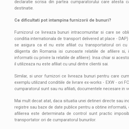
declaratie scrisa din partea cumparatorului care atesta 
destinatie.
Ce dificultati pot intampina furnizorii de bunuri?
Furnizorul ce livreaza bunuri intracomunitar si care se obl
conditia internationala de transport delivered at place - DAP
se asigura ca el nu este afiliat cu transportatorul ori 
diligenta din Romania isi cunoaste relatiile de afiliere si
informatii cu privire la relatiile de afiliere). Insa chiar si aces
il utilizeaza nu este afiliat cu unul dintre clientii sai.
Similar, si unor furnizori ce livreaza bunuri pentru care cum
exemplu utilizand conditiile de livrare ex-works - EXW - ori FC
cumparatorul sunt sau nu afiliati, documentele necesare in vede
Mai mult decat atat, daca situatia unei detineri directe sau in
registre sau baze de date publice pentru a obtine informatii, da
afilierea este determinata de control sunt practic impos
transportator ori de cumparatorul bunurilor.