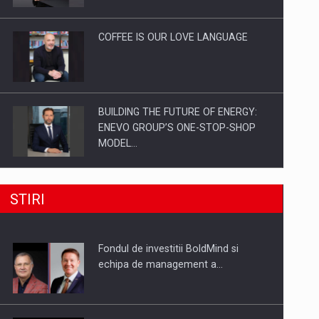
Investitii Digitalizare
COFFEE IS OUR LOVE LANGUAGE
BUILDING THE FUTURE OF ENERGY:
ENEVO GROUP’S ONE-STOP-SHOP
MODEL…
ROOTED IN ROMANIA, BUILT TO
STIRI
DELIVER TECHNOLOGY FOR THE…
Fondul de investitii BoldMind si
PUTTING ROMANIAN CORPORATE
echipa de management a…
COMPANIES ON THE INTERNATIONAL
BUSINESS SCENE