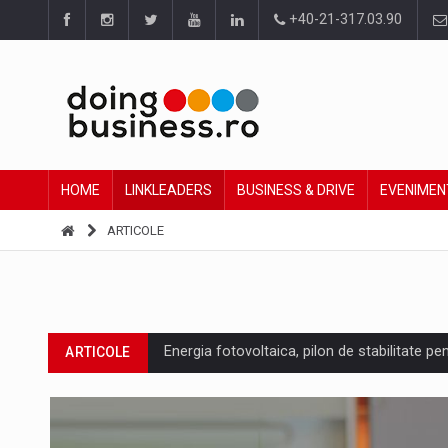
+40-21-317.03.90
HOME
LINKLEADERS
BUSINESS & DRIVE
EVENIMEN
ARTICOLE
Energia fotovoltaica, pilon de stabilitate pe
ARTICOLE
Cum invatam sa spunem nu intr-o cultura c
ARTICOLE
Ingredient Spotlight: What SKU Level Track
ARTICOLE