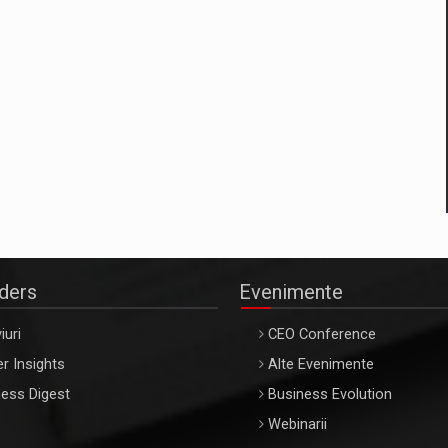
aders
Evenimente
iuri
CEO Conference
r Insights
Alte Evenimente
ess Digest
Business Evolution
Webinarii