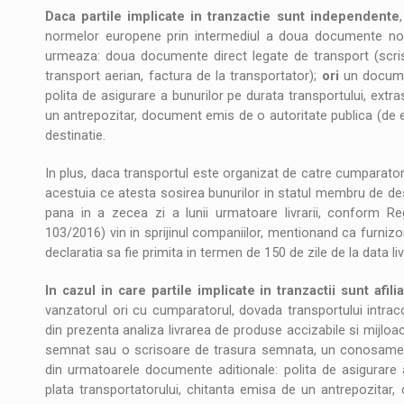
Daca partile implicate in tranzactie sunt independente
normelor europene prin intermediul a doua documente non-c
urmeaza: doua documente direct legate de transport (scr
transport aerian, factura de la transportator);
ori
un documen
polita de asigurare a bunurilor pe durata transportului, extr
un antrepozitar, document emis de o autoritate publica (de 
destinatie.
In plus, daca transportul este organizat de catre cumparator,
acestuia ce atesta sosirea bunurilor in statul membru de des
pana in a zecea zi a lunii urmatoare livrarii, conform Regu
103/2016) vin in sprijinul companiilor, mentionand ca furnizo
declaratia sa fie primita in termen de 150 de zile de la data livr
In cazul in care partile implicate in tranzactii sunt afili
vanzatorul ori cu cumparatorul, dovada transportului intra
din prezenta analiza livrarea de produse accizabile si mijlo
semnat sau o scrisoare de trasura semnata, un conosament,
din urmatoarele documente aditionale: polita de asigurare 
plata transportatorului, chitanta emisa de un antrepozitar