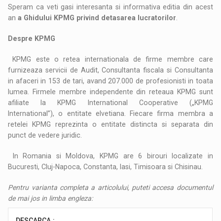
Speram ca veti gasi interesanta si informativa editia din acest
an
a Ghidului KPMG privind detasarea lucratorilor
.
Despre KPMG
KPMG este o retea internationala de firme membre care
furnizeaza servicii de Audit, Consultanta fiscala si Consultanta
in afaceri in 153 de tari, avand 207.000 de profesionisti in toata
lumea. Firmele membre independente din reteaua KPMG sunt
afiliate la KPMG International Cooperative („KPMG
International”), o entitate elvetiana. Fiecare firma membra a
retelei KPMG reprezinta o entitate distincta si separata din
punct de vedere juridic.
In Romania si Moldova, KPMG are 6 birouri localizate in
Bucuresti, Cluj-Napoca, Constanta, Iasi, Timisoara si Chisinau.
Pentru varianta completa a articolului, puteti accesa documentul
de mai jos in limba engleza:
DESCARCA :