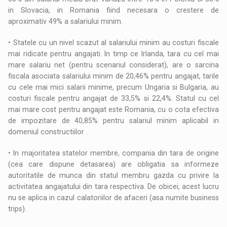
in Slovacia, in Romania fiind necesara o crestere de
aproximativ 49% a salariului minim.
• Statele cu un nivel scazut al salariului minim au costuri fiscale
mai ridicate pentru angajati. In timp ce Irlanda, tara cu cel mai
mare salariu net (pentru scenariul considerat), are o sarcina
fiscala asociata salariului minim de 20,46% pentru angajat, tarile
cu cele mai mici salarii minime, precum Ungaria si Bulgaria, au
costuri fiscale pentru angajat de 33,5% si 22,4%. Statul cu cel
mai mare cost pentru angajat este Romania, cu o cota efectiva
de impozitare de 40,85% pentru salariul minim aplicabil in
domeniul constructiilor .
• In majoritatea statelor membre, compania din tara de origine
(cea care dispune detasarea) are obligatia sa informeze
autoritatile de munca din statul membru gazda cu privire la
activitatea angajatului din tara respectiva. De obicei, acest lucru
nu se aplica in cazul calatoriilor de afaceri (asa numite business
trips).