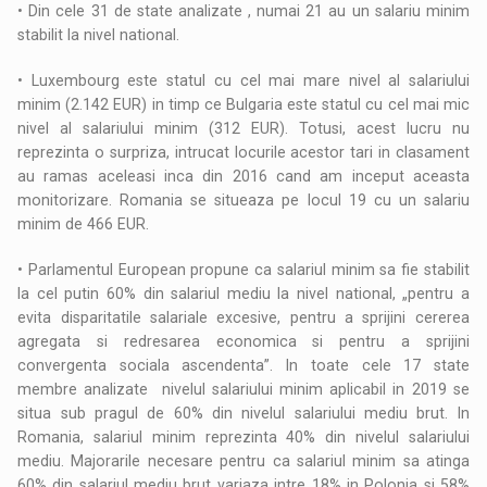
• Din cele 31 de state analizate , numai 21 au un salariu minim
stabilit la nivel national.
• Luxembourg este statul cu cel mai mare nivel al salariului
minim (2.142 EUR) in timp ce Bulgaria este statul cu cel mai mic
nivel al salariului minim (312 EUR). Totusi, acest lucru nu
reprezinta o surpriza, intrucat locurile acestor tari in clasament
au ramas aceleasi inca din 2016 cand am inceput aceasta
monitorizare. Romania se situeaza pe locul 19 cu un salariu
minim de 466 EUR.
• Parlamentul European propune ca salariul minim sa fie stabilit
la cel putin 60% din salariul mediu la nivel national, „pentru a
evita disparitatile salariale excesive, pentru a sprijini cererea
agregata si redresarea economica si pentru a sprijini
convergenta sociala ascendenta”. In toate cele 17 state
membre analizate nivelul salariului minim aplicabil in 2019 se
situa sub pragul de 60% din nivelul salariului mediu brut. In
Romania, salariul minim reprezinta 40% din nivelul salariului
mediu. Majorarile necesare pentru ca salariul minim sa atinga
60% din salariul mediu brut variaza intre 18% in Polonia si 58%