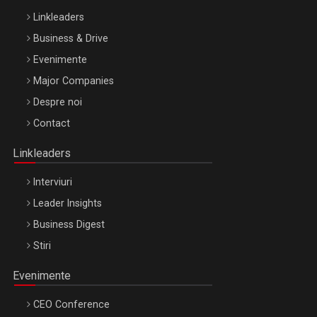
Linkleaders
Business & Drive
Evenimente
Major Companies
Be Inspired. Make it Happen!, ARTEMIS LETO, ORADEA, 8
Despre noi
Octombrie
Contact
Oradea – 8 Oct 2026
Linkleaders
Interviuri
Leader Insights
Business Digest
Stiri
Evenimente
CEO Conference