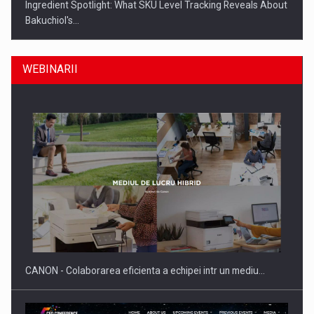
Ingredient Spotlight: What SKU Level Tracking Reveals About
Bakuchiol's…
WEBINARII
Producatorii si comerciantii care nu se supun noilor
reglementari…
CANON - Colaborarea eficienta a echipei intr un mediu…