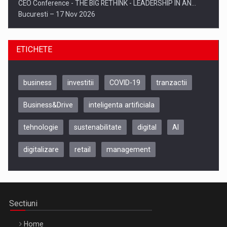
CEO Conference - THE BIG RETHINK - LEADERSHIP IN AN…
Bucuresti – 17 Nov 2026
ETICHETE
business
investitii
COVID-19
tranzactii
Business&Drive
inteligenta artificiala
tehnologie
sustenabilitate
digital
AI
digitalizare
retail
management
Be Inspired. Make it Happen!, CLUJ, 9 Decembrie
Cluj-Napoca – 9 Dec 2026
Sectiuni
Home