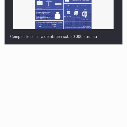
Companiile cu cifra de afaceri sub 50.000 euro au…
Dinu Bumbacea revine in PwC Romania ca Partener si…