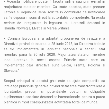
• Aceasta notificare poate fi facuta online sau prin e-mail in
majoritatea statelor membre. Cu toate acestea, state precum
Letonia si Republica Ceha solicita in continuare ca notificarea
sa fie depusa in scris direct la autoritatile competente. Nu exista
cerinte de inregistrare in legatura cu lucratorii detasati in
Islanda, Norvegia, Elvetia si Marea Britanie.
• Comisia Europeana a adoptat propunerea de revizuire a
Directivei privind detasarea la 28 iunie 2018, iar Directiva trebuie
sa fie implementata in legislatia nationala a fiecarui stat
membru pana la 30 iulie 2020. Majoritatea statelor membre
inca lucreaza la acest aspect. Primele state care au
implementat deja directiva sunt Belgia, Franta, Polonia si
Slovacia.”
Scopul principal al acestui ghid este sa ajute companiile sa
inteleaga principiile generale privind detasarea transfrontaliera a
lucratorilor, precum si potentialele costuri si obligatiile
suplimentare asociate detasarilor internationale, pentru a putea
planifica in mod corespunzator activitatea fortei de munca.