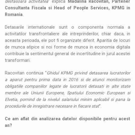
desfasoara activitatea
” explica
Madalina Racovitan, Partener
Consultanta Fiscala si Head of People Services, KPMG in
Romania
.
Detasarile internationale sunt o componenta normala a
activitatilor transfrontaliere ale intreprinderilor, chiar daca, in
aceasta perioada, ele pot fi organizate diferit. Aparitia de locuri
de munca atipice si noi forme de munca in economia digitala
contribuie la sentimentul general de incertitudine in jurul acestei
transformari.
Racovitan continua ”
Ghidul KPMG privind detasarea lucratorilor
a aparut pentru prima data in 2016 si de atunci monitorizam
obligatiile companiilor legate de lucratorii detasati in alte state
membre ale Uniunii Europene, Spatiului Economic European si
Elvetia, pornind de la nivelul salariului minim aplicabil si pana la
procedurile de inregistrare necesare in fiecare stat
”.
Ce am aflat din analizarea datelor disponibile pentru acest
an?