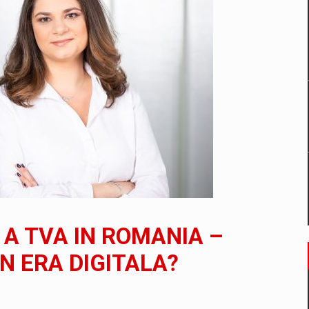
un noilor reglementari UE privind ambalajele pot risca retragerea prod
ES ON THE INTERNATIONAL BUSINESS SCENE
OST DIGITALIZED WHOLESALER IN ROMANIA
 benzinariile RO concept OSCAR – peste 500 de participanti
 A TVA IN ROMANIA –
management a Pall-Ex, liderul pietei de transport paletizat din Romani
N ERA DIGITALA?
MBRU AL FAMILIEI: RANGE ROVER GT