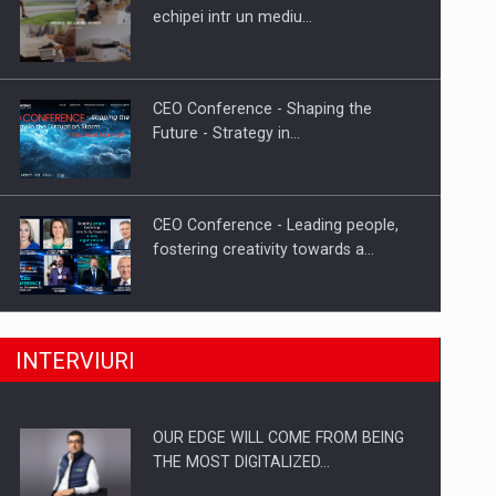
Proteinmaxxing and the Future of
echipei intr un mediu…
Protein Demand
CEO Conference - Shaping the
Future - Strategy in…
CEO Conference - Leading people,
fostering creativity towards a…
CEO Conference - Shaping The
INTERVIURI
Future - Technology and…
OUR EDGE WILL COME FROM BEING
Webinar - Business Evolution-
THE MOST DIGITALIZED…
RETHINK STRATEGY-Finantare