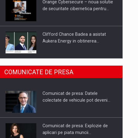
Orange Cybersecure – noua solutie
de securitate cibernetica pentru…
Clifford Chance Badea a asistat
Aukera Energy in obtinerea…
SAPTE PERSONALITATI DIN MEDIUL
COMUNICATE DE PRESA
DE AFACERI, ACADEMIC SI
INSTITUTIONAL…
Comunicat de presa: Datele
Hard Enduro Piatra Craiului 2026,
colectate de vehicule pot deveni…
fueled by benzinariile RO…
Comunicat de presa: Explozie de
aplicari pe piata muncii…