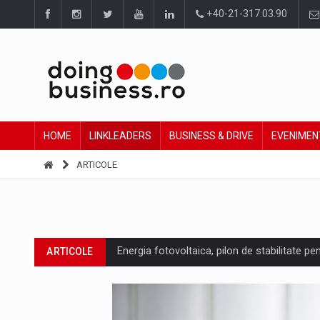
+40-21-317.03.90
HOME
LINKLEADERS
BUSINESS & DRIVE
EVENIMEN
ARTICOLE
Energia fotovoltaica, pilon de stabilitate pe
ARTICOLE
Cum invatam sa spunem nu intr-o cultura c
ARTICOLE
Ingredient Spotlight: What SKU Level Track
ARTICOLE