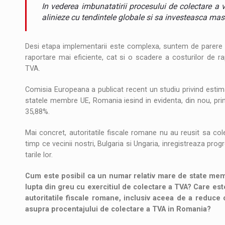
Noul Mercedes-Benz VLE este acum disponib
STIRI
In vederea imbunatatirii procesului de colectare a v
alinieze cu tendintele globale si sa investeasca masiv
JAECOO 5 SHS-H a ajuns in Romania
STIRI
Desi etapa implementarii este complexa, suntem de parere 
Proteinmaxxing and the Future of Protein
ARTICOLE
raportare mai eficiente, cat si o scadere a costurilor de rap
TVA.
Comisia Europeana a publicat recent un studiu privind estimar
statele membre UE, Romania iesind in evidenta, din nou, prin
35,88%.
Mai concret, autoritatile fiscale romane nu au reusit sa col
timp ce vecinii nostri, Bulgaria si Ungaria, inregistreaza progr
tarile lor.
Cum este posibil ca un numar relativ mare de state mem
lupta din greu cu exercitiul de colectare a TVA? Care est
autoritatile fiscale romane, inclusiv aceea de a reduce
asupra procentajului de colectare a TVA in Romania?