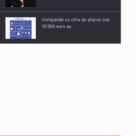
Companiile cu cifra de afaceri sub
50.000 euro au…
Dinu Bumbacea revine in PwC
Romania ca Partener si…
Comunicat de presa: Joburile part-
time reincep sa intre pe…