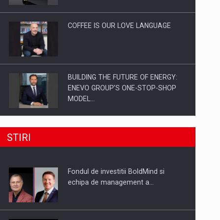
Investitii Digitalizare
COFFEE IS OUR LOVE LANGUAGE
BUILDING THE FUTURE OF ENERGY:
ENEVO GROUP’S ONE-STOP-SHOP
MODEL…
ROOTED IN ROMANIA, BUILT TO
STIRI
DELIVER TECHNOLOGY FOR THE…
Fondul de investitii BoldMind si
PUTTING ROMANIAN CORPORATE
echipa de management a…
COMPANIES ON THE INTERNATIONAL
BUSINESS SCENE