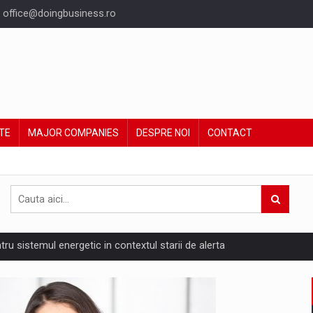
office@doingbusiness.ro
TE
MAJOR COMPANIES
DESPRE NOI
CONTACT
ntru sistemul energetic in contextul starii de alerta
are pedepseste granitele?
ing Reveals About Bakuchiol's Evolution