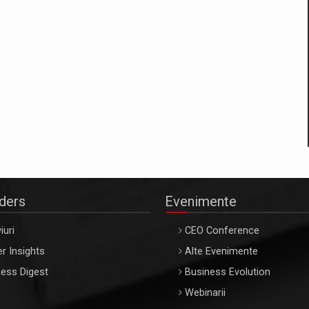
aders
Evenimente
iuri
CEO Conference
r Insights
Alte Evenimente
ess Digest
Business Evolution
Webinarii