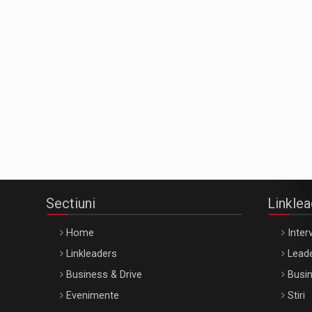
Sectiuni
Linkle
Home
Interv
Linkleaders
Leade
Business & Drive
Busin
Evenimente
Stiri