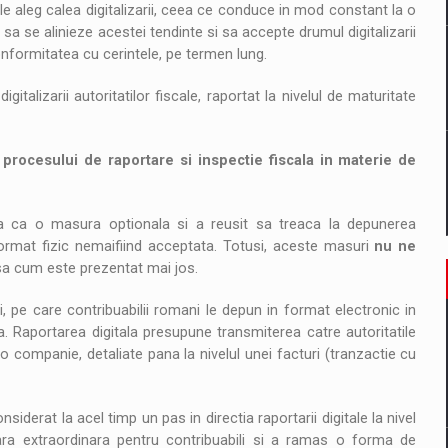
le aleg calea digitalizarii, ceea ce conduce in mod constant la o
 sa se alinieze acestei tendinte si sa accepte drumul digitalizarii
onformitatea cu cerintele, pe termen lung.
gitalizarii autoritatilor fiscale, raportat la nivelul de maturitate
 procesului de raportare si inspectie fiscala in materie de
 ca o masura optionala si a reusit sa treaca la depunerea
format fizic nemaifiind acceptata. Totusi, aceste masuri
nu ne
a cum este prezentat mai jos.
, pe care contribuabilii romani le depun in format electronic in
. Raportarea digitala presupune transmiterea catre autoritatile
o companie, detaliate pana la nivelul unei facturi (tranzactie cu
iderat la acel timp un pas in directia raportarii digitale la nivel
ara extraordinara pentru contribuabili si a ramas o forma de