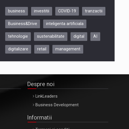
business
investitii
COVID-19
tranzactii
Be Inspired. Make it Happen!,
Business&Drive
inteligenta artificiala
ARTEMIS LETO, ORADEA, 8
Octombrie
tehnologie
sustenabilitate
digital
AI
Oradea – 8 Oct 2026
digitalizare
retail
management
Despre noi
LinkLeaders
Business Development
Informatii