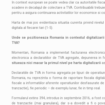
In context european se poate vedea clar ca autoritatile fisca
scadere in decalajul de colectare a TVA. Contribuabilii trebuie
pentru a asigura continuarea activitatilor lor economice si c
Harta de mai jos evidentiaza situatia curenta privind nivelul di
digitala al fiecarei tari (1-5).
Unde se pozitioneaza Romania in contextul digitalizarii
TVA?
Momentan, Romania a implementat facturarea electronica
electronica a declaratiilor de TVA agregate, depunerea in 
situeaza nici macar la primul nivel pe harta digitalizarii
as
Declaratiile de TVA in forma agregata pe tipuri de operatiuni
Romania, nu reprezinta o forma de raportare fiscala digitala
fiscale a informatiilor aferente operatiunilor desfasurate de 
tranzactie), fie periodic – de exemplu lunar, fie in timp real.
Formularul extins 394, introdus in septembrie 2016, a fost cons
de tranzactie (mai granulara), dar s-a dovedit a fi o pov