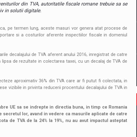
il pentru comanda intr-o gama extinsa de variante atragatoare
eniturilor din TVA, autoritatile fiscale romane trebuie sa se
 in solutii digitale.
ca, pe termen lung, aceste masuri vor genera atat procese de
 Demand
ortare si a costurilor aferente inspectiilor fiscale in domeniul
ile decalajului de TVA aferent anului 2016, inregistrat de catre
 lipsa de rezultate in colectarea taxei, cu un decalaj de TVA de
ecteze aproximativ 36% din TVA care ar fi putut fi colectata, in
ese vizibile in privinta reducerii procentului decalajului de TVA in
bre UE sa se indrepte in directia buna, in timp ce Romania
e secretul lor, avand in vedere ca masurile aplicate de catre
 cota de TVA de la 24% la 19%, nu au avut impactul asteptat