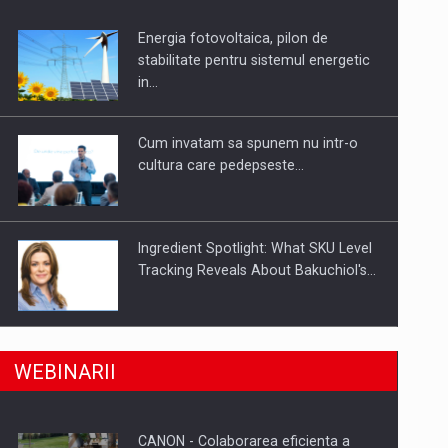
Energia fotovoltaica, pilon de
uselor din piata
stabilitate pentru sistemul energetic
in…
Cum invatam sa spunem nu intr-o
cultura care pedepseste…
Ingredient Spotlight: What SKU Level
Tracking Reveals About Bakuchiol's…
Producatorii si comerciantii care nu
a, preiau compania intr-o tranzactie de peste 25…
WEBINARII
se supun noilor reglementari…
CANON - Colaborarea eficienta a