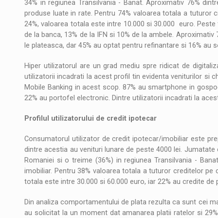
34% in regiunea Transilvania - Banat. Aproximativ 76% dintr
produse luate in rate. Pentru 74% valoarea totala a tuturor c
24%, valoarea totala este intre 10.000 si 30.000 euro. Peste t
de la banca, 13% de la IFN si 10% de la ambele. Aproximativ 7
le plateasca, dar 45% au optat pentru refinantare si 16% au s
Hiper utilizatorul are un grad mediu spre ridicat de digitali
utilizatorii incadrati la acest profil tin evidenta veniturilor si 
Mobile Banking in acest scop. 87% au smartphone in gospodar
22% au portofel electronic. Dintre utilizatorii incadrati la ace
Profilul utilizatorului de credit ipotecar
Consumatorul utilizator de credit ipotecar/imobiliar este pr
dintre acestia au venituri lunare de peste 4000 lei. Jumatate 
Romaniei si o treime (36%) in regiunea Transilvania - Banat. 
imobiliar. Pentru 38% valoarea totala a tuturor creditelor pe 
totala este intre 30.000 si 60.000 euro, iar 22% au credite de
Din analiza comportamentului de plata rezulta ca sunt cei mai 
au solicitat la un moment dat amanarea platii ratelor si 29% a