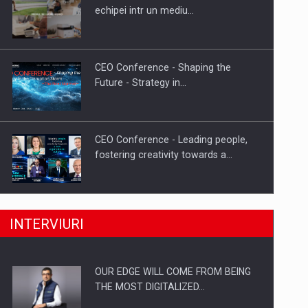
Proteinmaxxing and the Future of
echipei intr un mediu…
Protein Demand
CEO Conference - Shaping the
Future - Strategy in…
CEO Conference - Leading people,
fostering creativity towards a…
CEO Conference - Shaping The
INTERVIURI
Future - Technology and…
OUR EDGE WILL COME FROM BEING
Webinar - Business Evolution-
THE MOST DIGITALIZED…
RETHINK STRATEGY-Finantare