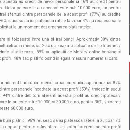
e acestia au credit de nevoi personale si 16% au credit pentru
reditelor pe care le-au accesat este sub 10.000 euro, iar pentru
rei sferturi dintre persoanele de la acest profil (77%) au credite
6% reusesc sa isi plateasca ratele la zi, iar 4% nu reusesc sa si
olicitat la un moment dat amanarea platii ratelor.
zare si foloseste intre una si trei banci. Aproximativ 38% dintre
cheltuielilor in minte, iar 20% utilizeaza o aplicatie de tip Internet /
ie si utilizeaza, 89% au aplicatii de Mobile/ online banking si
st profil, 48% fac plati folosind in egala masura numerar si card.
eponderent barbat din mediul urban cu studii superioare, iar 87%
dintre persoanele incadrate la acest profil (50%) traiesc in sudul
94% dintre debitorii aferenti acestui profil au credit ipotecar/
care le au este intre 10.000 si 30.000 euro, pentru 36%, valoarea
 peste 60.000 euro.
buni platnici, 96% reusesc sa isi plateasca ratele la zi, doar 7%
u optat pentru o refinantare. Utilizatorii aferenti acestui profil