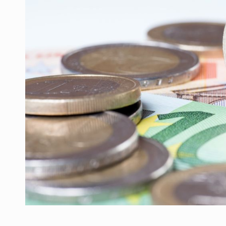
Producatorii si comerciantii care nu se sup
ARTICOLE
LEADERSHIP IN MISCARE
INTERVIURI
CU BATERIILE PERMANENT INCARCATE
INTERVIURI
PUTTING ROMANIAN CORPORATE COMPANI
INTERVIURI
OUR EDGE WILL COME FROM BEING THE M
INTERVIURI
COFFEE IS OUR LOVE LANGUAGE
INTERVIURI
Hard Enduro Piatra Craiului 2026, fueled by
STIRI
Fondul de investitii BoldMind si echipa de 
STIRI
RANGE ROVER DEZVALUIE AL CINCILEA ME
STIRI