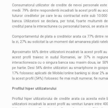
Consumatorul utilizator de credite de nevoi personale este 
medii. 79% dintre respondentii incadrati la acest profil au a
tuturor creditelor pe care le-au contractat este sub 10.000 
banca. Utilizatorii se declara, per total, foarte multumiti d
creditul pana la interactiunea cu personalul bancii, se arata i
Comportamentul de plata a creditelor arata ca 77% dintre resp
la zi, 27% au solicitat la un moment dat amanarea platii ratel
Aproximativ 66% dintre utilizatorii incadrati la acest profil a
acest profil traiesc in sudul Romaniei, iar 37% in regiunea
interactioneaza cu o singura banca sau maxim doua, iar 50% isi
pe hartie. Desi 54% dintre utilizatori au smartphone in gospo
17% folosesc aplicatii de Mobile/online banking si doar 2% a
la acest profil (54%) folosesc fie mai mult numerar, fie numai 
Profilul hiper utilizatorului
Profilul hiper utilizatorului de credite arata ca acesta este 
utilizatorii incadrati la acest profil au venituri lunare intre 