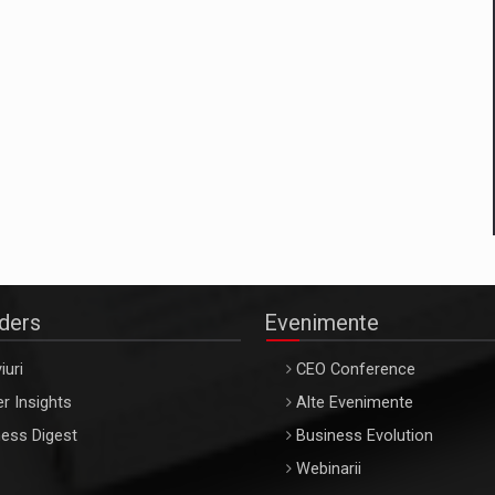
aders
Evenimente
iuri
CEO Conference
r Insights
Alte Evenimente
ess Digest
Business Evolution
Webinarii