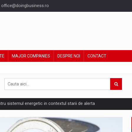
office@doingbusiness.ro
TE
MAJOR COMPANIES
DESPRE NOI
CONTACT
ntru sistemul energetic in contextul starii de alerta
are pedepseste granitele?
ing Reveals About Bakuchiol's Evolution