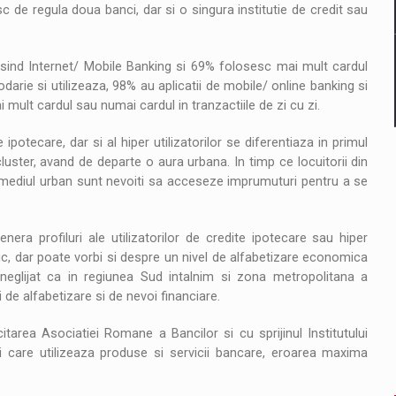
c de regula doua banci, dar si o singura institutie de credit sau
folosind Internet/ Mobile Banking si 69% folosesc mai mult cardul
rie si utilizeaza, 98% au aplicatii de mobile/ online banking si
 mult cardul sau numai cardul in tranzactiile de zi cu zi.
ipotecare, dar si al hiper utilizatorilor se diferentiaza in primul
luster, avand de departe o aura urbana. In timp ce locuitorii din
n mediul urban sunt nevoiti sa acceseze imprumuturi pentru a se
ra profiluri ale utilizatorilor de credite ipotecare sau hiper
mic, dar poate vorbi si despre un nivel de alfabetizare economica
 neglijat ca in regiunea Sud intalnim si zona metropolitana a
 de alfabetizare si de nevoi financiare.
citarea Asociatiei Romane a Bancilor si cu sprijinul Institutului
care utilizeaza produse si servicii bancare, eroarea maxima