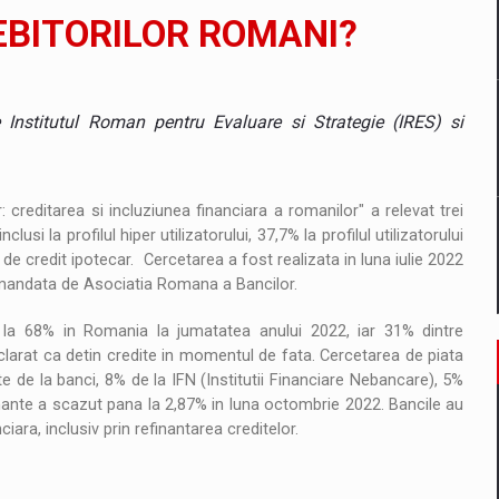
il pentru comanda intr-o gama extinsa de variante atragatoare
EBITORILOR ROMANI?
 Demand
 Institutul Roman pentru Evaluare si Strategie (IRES) si
creditarea si incluziunea financiara a romanilor" a relevat trei
lusi la profilul hiper utilizatorului, 37,7% la profilul utilizatorului
i de credit ipotecar. Cercetarea a fost realizata in luna iulie 2022
comandata de Asociatia Romana a Bancilor.
ns la 68% in Romania la jumatatea anului 2022, iar 31% dintre
clarat ca detin credite in momentul de fata. Cercetarea de piata
e de la banci, 8% de la IFN (Institutii Financiare Nebancare), 5%
ante a scazut pana la 2,87% in luna octombrie 2022. Bancile au
nciara, inclusiv prin refinantarea creditelor.