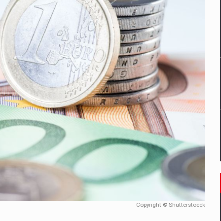
un noilor reglementari UE privind ambalajele pot risca retragerea prod
ES ON THE INTERNATIONAL BUSINESS SCENE
OST DIGITALIZED WHOLESALER IN ROMANIA
 benzinariile RO concept OSCAR – peste 500 de participanti
management a Pall-Ex, liderul pietei de transport paletizat din Romani
MBRU AL FAMILIEI: RANGE ROVER GT
Copyright © Shutterstocck