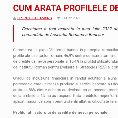
Noul Mercedes-Benz VLE este acum disponib
STIRI
CUM ARATA PROFILELE D
JAECOO 5 SHS-H a ajuns in Romania
STIRI
DREPTUL LA BANKING
14 Dec 2022
Proteinmaxxing and the Future of Protein
ARTICOLE
Cercetarea a fost realizata in luna iulie 2022 de
comandata de Asociatia Romana a Bancilor
Cercetarea de piata "Sistemul bancar in perceptia romanilor: 
profile ale debitorilor romani, 46,9% dintre consumatori fiind inc
de credite de nevoi personale si 15,4% la profilul utilizatorulu
de Institutul Roman pentru Evaluare si Strategie (IRES) si 
Gradul de incluziune financiara in randul adultilor a aju
persoanele care utilizeaza produse si servicii bancare au de
arata ca 86% dintre debitori au declarat ca au accesat credit
de la ambele si 1% nu au raspuns. Rata creditelor neperform
aplicat masuri de sprijin pentru clientii aflati in dificultate fina
Profilul utilizatorului de credite de nevoi personale