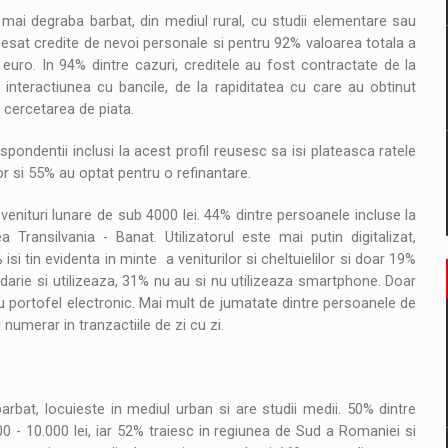
mai degraba barbat, din mediul rural, cu studii elementare sau
ccesat credite de nevoi personale si pentru 92% valoarea totala a
euro. In 94% dintre cazuri, creditele au fost contractate de la
e interactiunea cu bancile, de la rapiditatea cu care au obtinut
n cercetarea de piata.
ondentii inclusi la acest profil reusesc sa isi plateasca ratele
or si 55% au optat pentru o refinantare.
u venituri lunare de sub 4000 lei. 44% dintre persoanele incluse la
 Transilvania - Banat. Utilizatorul este mai putin digitalizat,
 tin evidenta in minte a veniturilor si cheltuielilor si doar 19%
darie si utilizeaza, 31% nu au si nu utilizeaza smartphone. Doar
u portofel electronic. Mai mult de jumatate dintre persoanele de
numerar in tranzactiile de zi cu zi.
barbat, locuieste in mediul urban si are studii medii. 50% dintre
4000 - 10.000 lei, iar 52% traiesc in regiunea de Sud a Romaniei si