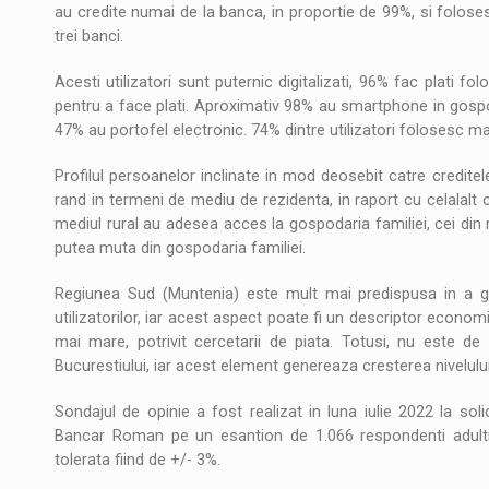
au credite numai de la banca, in proportie de 99%, si foloses
trei banci.
Acesti utilizatori sunt puternic digitalizati, 96% fac plati 
pentru a face plati. Aproximativ 98% au smartphone in gospoda
47% au portofel electronic. 74% dintre utilizatori folosesc mai
Profilul persoanelor inclinate in mod deosebit catre creditele 
rand in termeni de mediu de rezidenta, in raport cu celalalt c
mediul rural au adesea acces la gospodaria familiei, cei di
putea muta din gospodaria familiei.
Regiunea Sud (Muntenia) este mult mai predispusa in a gene
utilizatorilor, iar acest aspect poate fi un descriptor econo
mai mare, potrivit cercetarii de piata. Totusi, nu este de
Bucurestiului, iar acest element genereaza cresterea nivelului
Sondajul de opinie a fost realizat in luna iulie 2022 la soli
Bancar Roman pe un esantion de 1.066 respondenti adulti 
tolerata fiind de +/- 3%.