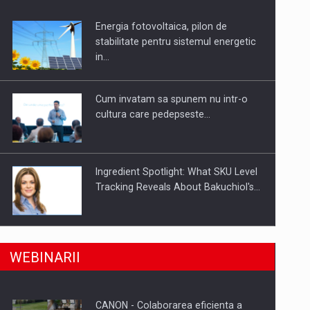
Energia fotovoltaica, pilon de
uselor din piata
stabilitate pentru sistemul energetic
in…
Cum invatam sa spunem nu intr-o
cultura care pedepseste…
Ingredient Spotlight: What SKU Level
Tracking Reveals About Bakuchiol's…
Producatorii si comerciantii care nu
a, preiau compania intr-o tranzactie de peste 25…
WEBINARII
se supun noilor reglementari…
CANON - Colaborarea eficienta a