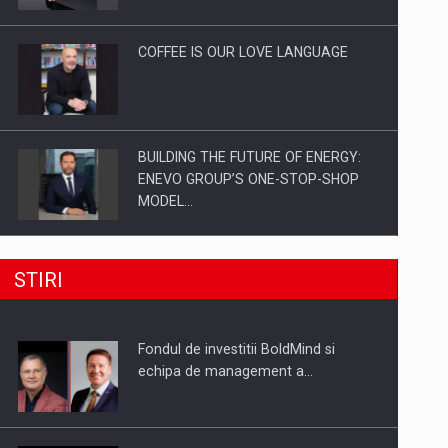
Investitii Digitalizare
COFFEE IS OUR LOVE LANGUAGE
BUILDING THE FUTURE OF ENERGY:
ENEVO GROUP’S ONE-STOP-SHOP
MODEL…
ROOTED IN ROMANIA, BUILT TO
STIRI
DELIVER TECHNOLOGY FOR THE…
Fondul de investitii BoldMind si
PUTTING ROMANIAN CORPORATE
echipa de management a…
COMPANIES ON THE INTERNATIONAL
BUSINESS SCENE