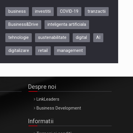
business
investitii
COVID-19
tranzactii
Be Inspired. Make it Happen!,
Business&Drive
inteligenta artificiala
ARTEMIS LETO, ORADEA, 8
Octombrie
tehnologie
sustenabilitate
digital
AI
Oradea – 8 Oct 2026
digitalizare
retail
management
Despre noi
LinkLeaders
Business Development
Informatii