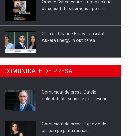
Orange Cybersecure – noua solutie
de securitate cibernetica pentru…
Clifford Chance Badea a asistat
Aukera Energy in obtinerea…
SAPTE PERSONALITATI DIN MEDIUL
COMUNICATE DE PRESA
DE AFACERI, ACADEMIC SI
INSTITUTIONAL…
Comunicat de presa: Datele
Hard Enduro Piatra Craiului 2026,
colectate de vehicule pot deveni…
fueled by benzinariile RO…
Comunicat de presa: Explozie de
aplicari pe piata muncii…