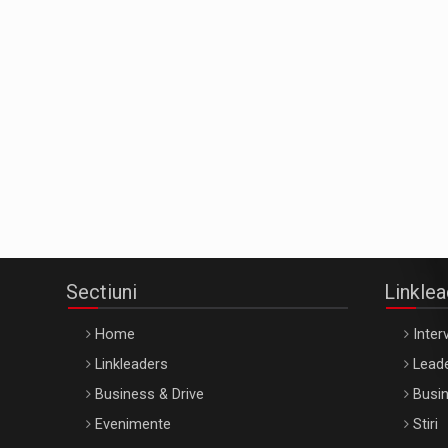
Sectiuni
Linkle
Home
Interv
Linkleaders
Leade
Business & Drive
Busin
Evenimente
Stiri