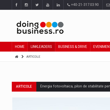
+40-21-317.03.90
HOME
LINKLEADERS
BUSINESS & DRIVE
EVENIMEN
ARTICOLE
Energia fotovoltaica, pilon de stabilitate pe
ARTICOLE
Cum invatam sa spunem nu intr-o cultura c
ARTICOLE
Ingredient Spotlight: What SKU Level Track
ARTICOLE