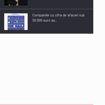
Companiile cu cifra de afaceri sub
50.000 euro au…
Dinu Bumbacea revine in PwC
Romania ca Partener si…
Comunicat de presa: Joburile part-
time reincep sa intre pe…