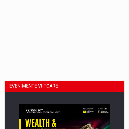
Dinu Bumbacea revine in PwC Romania ca Partener si…
EVENIMENTE VIITOARE