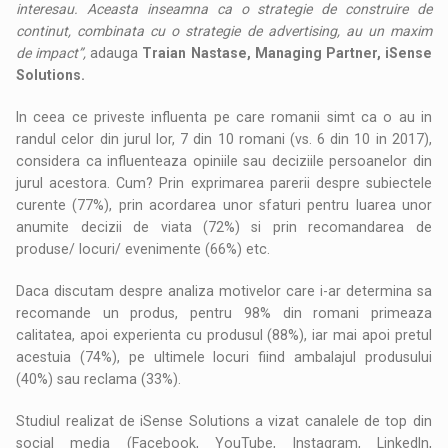
interesau. Aceasta inseamna ca o strategie de construire de
continut, combinata cu o strategie de advertising, au un maxim
de impact”,
adauga
Traian Nastase, Managing Partner, iSense
Solutions.
In ceea ce priveste influenta pe care romanii simt ca o au in
randul celor din jurul lor, 7 din 10 romani (vs. 6 din 10 in 2017),
considera ca influenteaza opiniile sau deciziile persoanelor din
jurul acestora. Cum? Prin exprimarea parerii despre subiectele
curente (77%), prin acordarea unor sfaturi pentru luarea unor
anumite decizii de viata (72%) si prin recomandarea de
produse/ locuri/ evenimente (66%) etc.
Daca discutam despre analiza motivelor care i-ar determina sa
recomande un produs, pentru 98% din romani primeaza
calitatea, apoi experienta cu produsul (88%), iar mai apoi pretul
acestuia (74%), pe ultimele locuri fiind ambalajul produsului
(40%) sau reclama (33%).
Studiul realizat de iSense Solutions a vizat canalele de top din
social media (Facebook, YouTube, Instagram, LinkedIn,