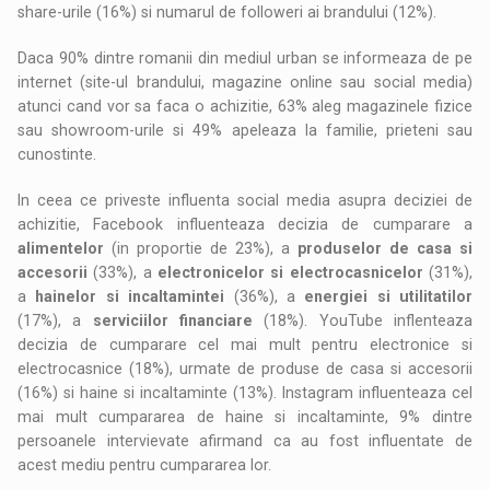
share-urile (16%) si numarul de followeri ai brandului (12%).
Daca 90% dintre romanii din mediul urban se informeaza de pe
internet (site-ul brandului, magazine online sau social media)
atunci cand vor sa faca o achizitie, 63% aleg magazinele fizice
sau showroom-urile si 49% apeleaza la familie, prieteni sau
cunostinte.
In ceea ce priveste influenta social media asupra deciziei de
achizitie, Facebook influenteaza decizia de cumparare a
alimentelor
(in proportie de 23%), a
produselor de casa si
accesorii
(33%), a
electronicelor si electrocasnicelor
(31%),
a
hainelor si incaltamintei
(36%), a
energiei si utilitatilor
(17%), a
serviciilor financiare
(18%). YouTube inflenteaza
decizia de cumparare cel mai mult pentru electronice si
electrocasnice (18%), urmate de produse de casa si accesorii
(16%) si haine si incaltaminte (13%). Instagram influenteaza cel
mai mult cumpararea de haine si incaltaminte, 9% dintre
persoanele intervievate afirmand ca au fost influentate de
acest mediu pentru cumpararea lor.