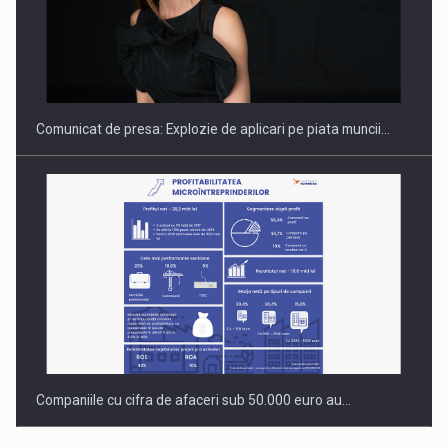
Hard Enduro Piatra Craiului 2026, fueled by benzinariile RO…
Comunicat de presa: Explozie de aplicari pe piata muncii…
Companiile cu cifra de afaceri sub 50.000 euro au…