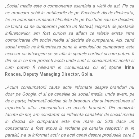
„Social media este o componenta esentiala a vietii de azi. Fie ca
ne aruncam ochii in notificarile de pe Facebook dis-de-dimineata,
fie ca adormim urmarind filmulete de pe YouTube sau ne decidem
ce tinuta sa ne cumparam pentru un festival, inspirati de postarile
influencerilor, am fost curiosi sa aflam ce relatie exista intre
comunicarea din social media si decizia de cumparare. Azi, cand
social media ne influenteaza pana la impulsul de cumparare, este
necesar sa intelegem ce se afla in spatele cortinei si cum putem fi
din ce in ce mai prezenti acolo unde sunt si consumatorii nostri si
cum putem fi relevanti in comunicarea cu ei”,
spune
Irina
Roncea, Deputy Managing Director, Golin.
„Acum consumatorii cauta activ infomatii despre branduri nu
doar pe Google, ci si pe canalele de social media, unde avem, pe
de o parte, informatii oficiale de la branduri, dar si interactiunea si
experienta altor consumatori cu aceste branduri. Din analizele
facute de noi, am constatat ca influenta canalelor de social media
in decizia de cumparare este mai mare cu 20% daca un
consumator a fost expus la reclame pe canalul respectiv si, in
paralel, s-a si informat activ pe acel canal despre produsele care il