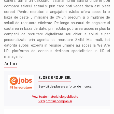
cariera, dar si un calculator salarial numit Salario unde iti poti
compara salariul actual si prin care poti vedea daca esti platit
corect. Pentru recrutori si angajatori, eJobs ofera acces la o
baza de peste 5 milioane de CV-uri, precum si o multime de
solutii de recrutare eficiente. Pe langa anunturi de angajare si
cautarea in baza de date, prin eJobs poti avea acces in plus la
campanii de recrutare digitalizata sau chiar la solutii super
personalizate prin agentia de recrutare Skilld. Mai mult, tot
datorita eJobs, expertii in resurse umane au acces la We Are
HR, platforma de continut dedicata specialistilor in HR si
managerilor.
Autori
EJOBS GROUP SRL
Servicii de plasare a fortei de munca.
Vezi toate materialele publicate
Vezi profilul companiei