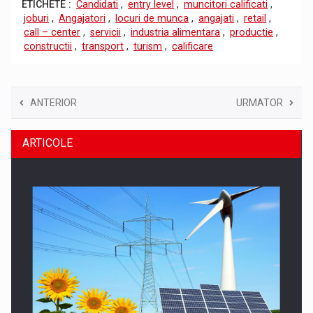
ETICHETE :
Candidati
,
entry level
,
muncitori calificati
,
joburi
,
Angajatori
,
locuri de munca
,
angajati
,
retail
,
call – center
,
servicii
,
industria alimentara
,
productie
,
constructii
,
transport
,
turism
,
calificare
ANTERIOR
URMATOR
ARTICOLE