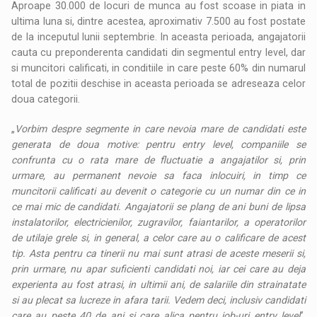
Aproape 30.000 de locuri de munca au fost scoase in piata in
ultima luna si, dintre acestea, aproximativ 7.500 au fost postate
de la inceputul lunii septembrie. In aceasta perioada, angajatorii
cauta cu preponderenta candidati din segmentul entry level, dar
si muncitori calificati, in conditiile in care peste 60% din numarul
total de pozitii deschise in aceasta perioada se adreseaza celor
doua categorii.
„
Vorbim despre segmente in care nevoia mare de candidati este
generata de doua motive: pentru entry level, companiile se
confrunta cu o rata mare de fluctuatie a angajatilor si, prin
urmare, au permanent nevoie sa faca inlocuiri, in timp ce
muncitorii calificati au devenit o categorie cu un numar din ce in
ce mai mic de candidati. Angajatorii se plang de ani buni de lipsa
instalatorilor, electricienilor, zugravilor, faiantarilor, a operatorilor
de utilaje grele si, in general, a celor care au o calificare de acest
tip. Asta pentru ca tinerii nu mai sunt atrasi de aceste meserii si,
prin urmare, nu apar suficienti candidati noi, iar cei care au deja
experienta au fost atrasi, in ultimii ani, de salariile din strainatate
si au plecat sa lucreze in afara tarii. Vedem deci, inclusiv candidati
care au peste 40 de ani si care alica pentru job-uri entry level
”,