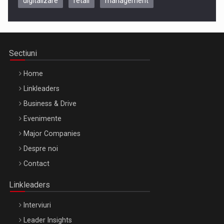
digitalizare
retail
management
Be Inspired. Make it Happen!, CLUJ, 9 Decembrie
Cluj-Napoca – 9 Dec 2026
Sectiuni
Home
Linkleaders
Business & Drive
Evenimente
Major Companies
Be Inspired. Make it Happen!, ARTEMIS LETO, ORADEA, 8
Despre noi
Octombrie
Contact
Oradea – 8 Oct 2026
Linkleaders
Interviuri
Leader Insights