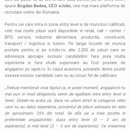
spune
Bogdan Badea, CEO eJobs
, cea mai mare platforma de
recrutare online din Romania.
Pentru cei care intra in zona entry level si de muncitori calificati,
cele mai multe joburi sunt disponibile in retail, call – center /
BPO, servicii, industria alimentara, productie, constructii,
transport / logistica si turism. Pe langa locurile de munca
postate pentru ei pe eJobs.ro, alte 2.200 de joburi care se
adreseaza aproape exclusiv candidatilor fara prea multa
experienta si fara studii superioare au fost postate de
angajatori pe iajob.ro. In cazul acestora, jumatate dintre pozitii
vizeaza inclusiv candidatii care nu au niciun fel de calificare.
„
Trebuie mentionat insa faptul ca, in acest moment, angajatorii nu
mai pun in mod obligatoriu semn de egalitate intre entry level si
tineri. Datele ne arata ca, daca ne uitam strict la categoria celor
care nu au deloc experienta, procentul de joburi adresate lor este
de aproximativ 25% din total. Se afla pe a treia pozitie in
preferintele angajatorilor, dupa entry level (0 – 2 ani de
experienta) si mid level (2 – 5 ani de experienta). Ce inseamna