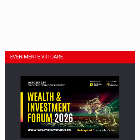
Dinu Bumbacea revine in PwC Romania ca Partener si…
EVENIMENTE VIITOARE
Comunicat de presa: Joburile part-time reincep sa intre pe…