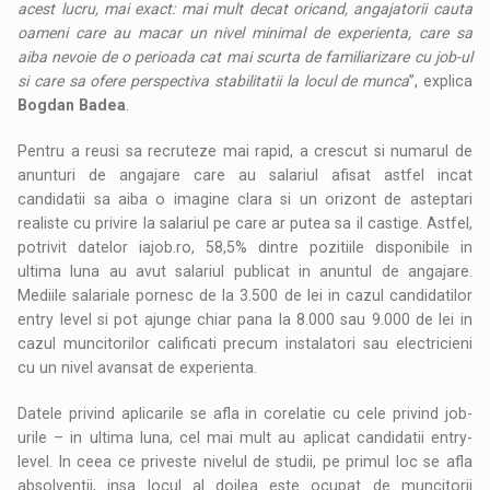
acest lucru, mai exact: mai mult decat oricand, angajatorii cauta
oameni care au macar un nivel minimal de experienta, care sa
aiba nevoie de o perioada cat mai scurta de familiarizare cu job-ul
si care sa ofere perspectiva stabilitatii la locul de munca
”, explica
Bogdan Badea
.
Pentru a reusi sa recruteze mai rapid, a crescut si numarul de
anunturi de angajare care au salariul afisat astfel incat
candidatii sa aiba o imagine clara si un orizont de asteptari
realiste cu privire la salariul pe care ar putea sa il castige. Astfel,
potrivit datelor iajob.ro, 58,5% dintre pozitiile disponibile in
ultima luna au avut salariul publicat in anuntul de angajare.
Mediile salariale pornesc de la 3.500 de lei in cazul candidatilor
entry level si pot ajunge chiar pana la 8.000 sau 9.000 de lei in
cazul muncitorilor calificati precum instalatori sau electricieni
cu un nivel avansat de experienta.
Datele privind aplicarile se afla in corelatie cu cele privind job-
urile – in ultima luna, cel mai mult au aplicat candidatii entry-
level. In ceea ce priveste nivelul de studii, pe primul loc se afla
absolventii, insa locul al doilea este ocupat de muncitorii