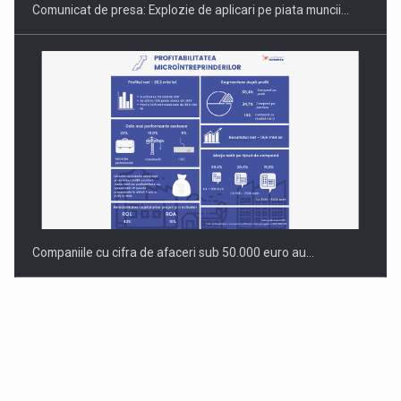
Comunicat de presa: Explozie de aplicari pe piata muncii…
Companiile cu cifra de afaceri sub 50.000 euro au…