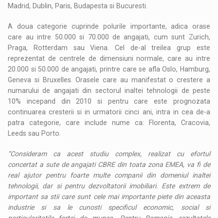
Madrid, Dublin, Paris, Budapesta si Bucuresti.
A doua categorie cuprinde polurile importante, adica orase
care au intre 50.000 si 70.000 de angajati, cum sunt Zurich,
Praga, Rotterdam sau Viena. Cel de-al treilea grup este
reprezentat de centrele de dimensiuni normale, care au intre
20.000 si 50.000 de angajati, printre care se afla Oslo, Hamburg,
Geneva si Bruxelles. Orasele care au manifestat o crestere a
numarului de angajati din sectorul inaltei tehnologii de peste
10% incepand din 2010 si pentru care este prognozata
continuarea cresterii si in urmatorii cinci ani, intra in cea de-a
patra categorie, care include nume ca: Florenta, Cracovia,
Leeds sau Porto.
“Consideram ca acest studiu complex, realizat cu efortul
concertat a sute de angajati CBRE din toata zona EMEA, va fi de
real ajutor pentru foarte multe companii din domeniul inaltei
tehnologii, dar si pentru dezvoltatorii imobiliari. Este extrem de
important sa stii care sunt cele mai importante piete din aceasta
industrie si sa le cunosti specificul economic, social si