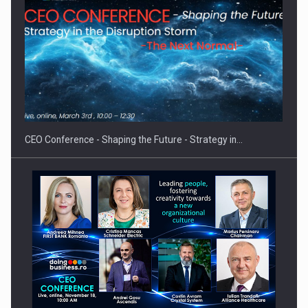
Cum invatam sa spunem nu intr-o cultura care pedepseste…
CEO Conference - Shaping the Future - Strategy in…