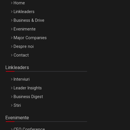
Home
Linkleaders
Business & Drive
Evenimente
Major Companies
Be Inspired. Make it Happen!, ARTEMIS LETO, ORADEA, 8
Despre noi
Octombrie
Contact
Oradea – 8 Oct 2026
Linkleaders
Interviuri
Leader Insights
Business Digest
Stiri
Evenimente
CEO Conference