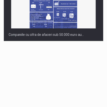
Companiile cu cifra de afaceri sub 50.000 euro au…
Dinu Bumbacea revine in PwC Romania ca Partener si…