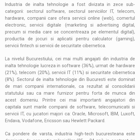
Industria de inalta tehnologie a fost divizata in zece sub-
categorii: sectorul software, sectorul serviciilor IT, telecom,
hardware, companii care ofera servicii online (web), comertul
electronic, servicii digitale (marketing si advertising digital,
precum si media care se concentreaza pe elementul digital),
productia de jocuri si aplicatii pentru calculator (gaming),
servicii fintech si servicii de securitate cibernetica.
La nivelul Bucurestiului, cei mai multi angajati din industria de
inalta tehnologie lucreza in software (36%), urmat de hardware
(21%), telecom (20%), servicii IT (11%) si securitate cibernetica
(8%). Sectorul de inalta tehnologie din Bucuresti este dominat
de mari companii internationale, ca rezultat al consolidarii
statutului sau ca mare furnizor pentru forta de munca din
acest domeniu. Printre cei mai importanti angajatori din
capitala sunt marile companii de software, telecomunicatii si
servicii IT, cu jucatori majori ca: Oracle, Microsoft, IBM, Luxoft,
Endava, Vodafone, Ericsson sau Hewlett Packard.
Ca pondere de varsta, industria high-tech bucuresteana este