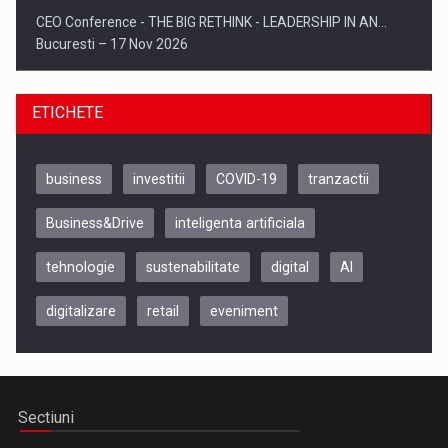
CEO Conference - THE BIG RETHINK - LEADERSHIP IN AN…
Bucuresti – 17 Nov 2026
ETICHETE
business
investitii
COVID-19
tranzactii
Business&Drive
inteligenta artificiala
tehnologie
sustenabilitate
digital
AI
digitalizare
retail
eveniment
Be Inspired. Make it Happen!, CLUJ, 9 Decembrie
Cluj-Napoca – 9 Dec 2026
Sectiuni