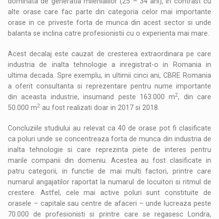
dominata de generatia milenialilor (25 – 34 ani), in contrast cu
alte orase care fac parte din categoria celor mai importante
orase in ce priveste forta de munca din acest sector si unde
balanta se inclina catre profesionistii cu o experienta mai mare.
Acest decalaj este cauzat de cresterea extraordinara pe care
industria de inalta tehnologie a inregistrat-o in Romania in
ultima decada. Spre exemplu, in ultimii cinci ani, CBRE Romania
a oferit consultanta si reprezentare pentru nume importante
2
din aceasta industrie, insumand peste 163.000 m
, din care
2
50.000 m
au fost realizati doar in 2017 si 2018.
Concluziile studiului au relevat ca 40 de orase pot fi clasificate
ca poluri unde se concentreaza forta de munca din industria de
inalta tehnologie si care reprezinta piete de interes pentru
marile companii din domeniu. Acestea au fost clasificate in
patru categorii, in functie de mai multi factori, printre care
numarul angajatilor raportat la numarul de locuitori si ritmul de
crestere. Astfel, cele mai active poluri sunt constituite de
orasele – capitale sau centre de afaceri – unde lucreaza peste
70.000 de profesionisti si printre care se regasesc Londra,