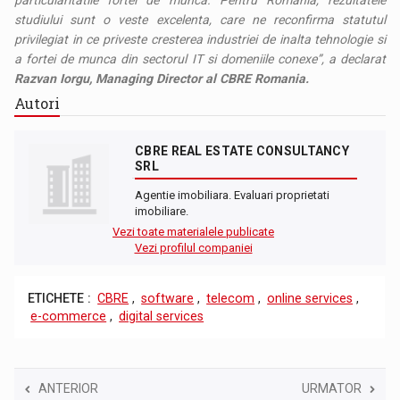
particularitatile fortei de munca. Pentru Romania, rezultatele
studiului sunt o veste excelenta, care ne reconfirma statutul
privilegiat in ce priveste cresterea industriei de inalta tehnologie si
a fortei de munca din sectorul IT si domeniile conexe”, a declarat
Razvan Iorgu, Managing Director al CBRE Romania.
Autori
CBRE REAL ESTATE CONSULTANCY
SRL
Agentie imobiliara. Evaluari proprietati
imobiliare.
Vezi toate materialele publicate
Vezi profilul companiei
ETICHETE :
CBRE
,
software
,
telecom
,
online services
,
e-commerce
,
digital services
ANTERIOR
URMATOR