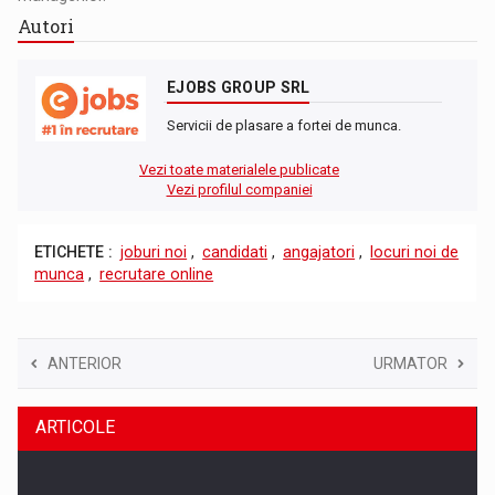
Autori
EJOBS GROUP SRL
Servicii de plasare a fortei de munca.
Vezi toate materialele publicate
Vezi profilul companiei
ETICHETE :
joburi noi
,
candidati
,
angajatori
,
locuri noi de
munca
,
recrutare online
ANTERIOR
URMATOR
ARTICOLE