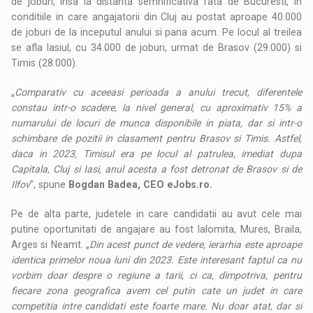
de joburi, insa la distanta semnificativa fata de Bucuresti, in
conditiile in care angajatorii din Cluj au postat aproape 40.000
de joburi de la inceputul anului si pana acum. Pe locul al treilea
se afla Iasiul, cu 34.000 de joburi, urmat de Brasov (29.000) si
Timis (28.000).
„
Comparativ cu aceeasi perioada a anului trecut, diferentele
constau intr-o scadere, la nivel general, cu aproximativ 15% a
numarului de locuri de munca disponibile in piata, dar si intr-o
schimbare de pozitii in clasament pentru Brasov si Timis. Astfel,
daca in 2023, Timisul era pe locul al patrulea, imediat dupa
Capitala, Cluj si Iasi, anul acesta a fost detronat de Brasov si de
Ilfov
”, spune
Bogdan Badea, CEO eJobs.ro.
Pe de alta parte, judetele in care candidatii au avut cele mai
putine oportunitati de angajare au fost Ialomita, Mures, Braila,
Arges si Neamt. „
Din acest punct de vedere, ierarhia este aproape
identica primelor noua luni din 2023. Este interesant faptul ca nu
vorbim doar despre o regiune a tarii, ci ca, dimpotriva, pentru
fiecare zona geografica avem cel putin cate un judet in care
competitia intre candidati este foarte mare. Nu doar atat, dar si