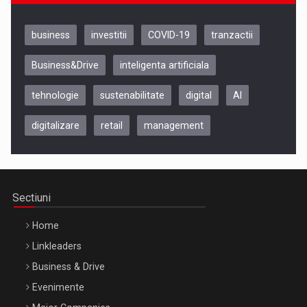
business
investitii
COVID-19
tranzactii
Business&Drive
inteligenta artificiala
tehnologie
sustenabilitate
digital
AI
digitalizare
retail
management
Be Inspired. Make it Happen!, CLUJ, 9 Decembrie
Cluj-Napoca – 9 Dec 2026
Sectiuni
Home
Linkleaders
Business & Drive
Evenimente