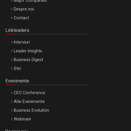
Major Companies
Be Inspired. Make it Happen!, ARTEMIS LETO, ORADEA, 8
Despre noi
Octombrie
Contact
Oradea – 8 Oct 2026
Linkleaders
Interviuri
Leader Insights
Business Digest
Stiri
Evenimente
CEO Conference
Alte Evenimente
Business Evolution
Webinarii