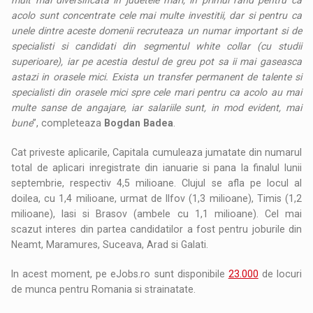
acolo sunt concentrate cele mai multe investitii, dar si pentru ca
unele dintre aceste domenii recruteaza un numar important si de
specialisti si candidati din segmentul white collar (cu studii
superioare), iar pe acestia destul de greu pot sa ii mai gaseasca
astazi in orasele mici. Exista un transfer permanent de talente si
specialisti din orasele mici spre cele mari pentru ca acolo au mai
multe sanse de angajare, iar salariile sunt, in mod evident, mai
bune
”, completeaza
Bogdan Badea
.
Cat priveste aplicarile, Capitala cumuleaza jumatate din numarul
total de aplicari inregistrate din ianuarie si pana la finalul lunii
septembrie, respectiv 4,5 milioane. Clujul se afla pe locul al
doilea, cu 1,4 milioane, urmat de Ilfov (1,3 milioane), Timis (1,2
milioane), Iasi si Brasov (ambele cu 1,1 milioane). Cel mai
scazut interes din partea candidatilor a fost pentru joburile din
Neamt, Maramures, Suceava, Arad si Galati.
In acest moment, pe eJobs.ro sunt disponibile
23.000
de locuri
de munca pentru Romania si strainatate.