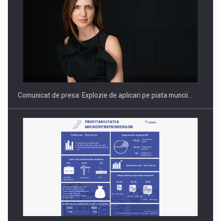
Hard Enduro Piatra Craiului 2026, fueled by benzinariile RO…
Comunicat de presa: Explozie de aplicari pe piata muncii…