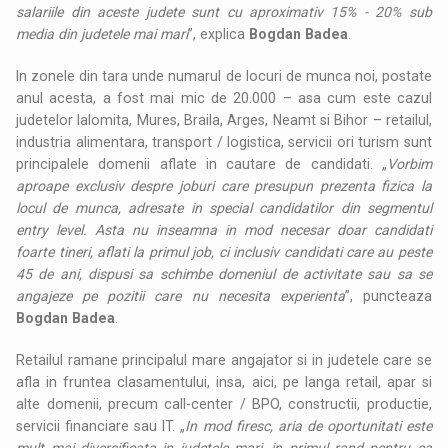
salariile din aceste judete sunt cu aproximativ 15% - 20% sub
media din judetele mai mari
”, explica
Bogdan Badea
.
In zonele din tara unde numarul de locuri de munca noi, postate
anul acesta, a fost mai mic de 20.000 – asa cum este cazul
judetelor Ialomita, Mures, Braila, Arges, Neamt si Bihor – retailul,
industria alimentara, transport / logistica, servicii ori turism sunt
principalele domenii aflate in cautare de candidati. „
Vorbim
aproape exclusiv despre joburi care presupun prezenta fizica la
locul de munca, adresate in special candidatilor din segmentul
entry level. Asta nu inseamna in mod necesar doar candidati
foarte tineri, aflati la primul job, ci inclusiv candidati care au peste
45 de ani, dispusi sa schimbe domeniul de activitate sau sa se
angajeze pe pozitii care nu necesita experienta
”, puncteaza
Bogdan Badea
.
Retailul ramane principalul mare angajator si in judetele care se
afla in fruntea clasamentului, insa, aici, pe langa retail, apar si
alte domenii, precum call-center / BPO, constructii, productie,
servicii financiare sau IT. „
In mod firesc, aria de oportunitati este
mult mai diversificata in judetele mari, in primul rand pentru ca