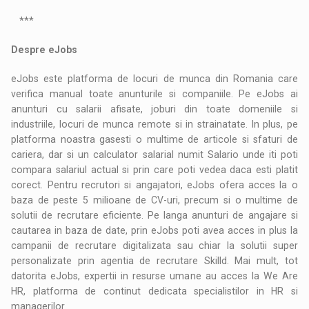
***
Despre eJobs
eJobs este platforma de locuri de munca din Romania care
verifica manual toate anunturile si companiile. Pe eJobs ai
anunturi cu salarii afisate, joburi din toate domeniile si
industriile, locuri de munca remote si in strainatate. In plus, pe
platforma noastra gasesti o multime de articole si sfaturi de
cariera, dar si un calculator salarial numit Salario unde iti poti
compara salariul actual si prin care poti vedea daca esti platit
corect. Pentru recrutori si angajatori, eJobs ofera acces la o
baza de peste 5 milioane de CV-uri, precum si o multime de
solutii de recrutare eficiente. Pe langa anunturi de angajare si
cautarea in baza de date, prin eJobs poti avea acces in plus la
campanii de recrutare digitalizata sau chiar la solutii super
personalizate prin agentia de recrutare Skilld. Mai mult, tot
datorita eJobs, expertii in resurse umane au acces la We Are
HR, platforma de continut dedicata specialistilor in HR si
managerilor.