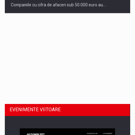
Companiile cu cifra de afaceri sub 50.000 euro au…
Dinu Bumbacea revine in PwC Romania ca Partener si…
EVENIMENTE VIITOARE