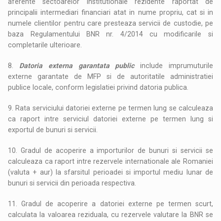
aferente sectoarelor institutionale rezidente raportat de
principalii intermediari financiari atat in nume propriu, cat si in
numele clientilor pentru care presteaza servicii de custodie, pe
baza Regulamentului BNR nr. 4/2014 cu modificarile si
completarile ulterioare.
8.
Datoria externa garantata public
include imprumuturile
externe garantate de MFP si de autoritatile administratiei
publice locale, conform legislatiei privind datoria publica.
9. Rata serviciului datoriei externe pe termen lung se calculeaza
ca raport intre serviciul datoriei externe pe termen lung si
exportul de bunuri si servicii.
10. Gradul de acoperire a importurilor de bunuri si servicii se
calculeaza ca raport intre rezervele internationale ale Romaniei
(valuta + aur) la sfarsitul perioadei si importul mediu lunar de
bunuri si servicii din perioada respectiva.
11. Gradul de acoperire a datoriei externe pe termen scurt,
calculata la valoarea reziduala, cu rezervele valutare la BNR se