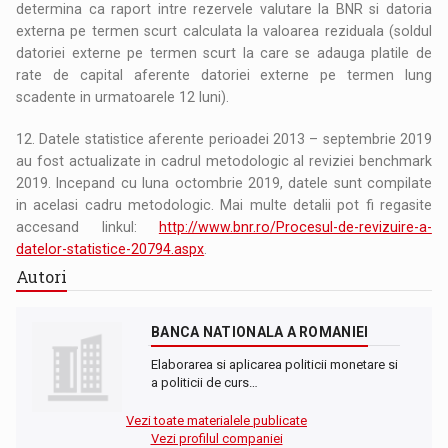
determina ca raport intre rezervele valutare la BNR si datoria
externa pe termen scurt calculata la valoarea reziduala (soldul
datoriei externe pe termen scurt la care se adauga platile de
rate de capital aferente datoriei externe pe termen lung
scadente in urmatoarele 12 luni).
12. Datele statistice aferente perioadei 2013 – septembrie 2019
au fost actualizate in cadrul metodologic al reviziei benchmark
2019. Incepand cu luna octombrie 2019, datele sunt compilate
in acelasi cadru metodologic. Mai multe detalii pot fi regasite
accesand linkul:
http://www.bnr.ro/Procesul-de-revizuire-a-
datelor-statistice-20794.aspx
.
Autori
BANCA NATIONALA A ROMANIEI
Elaborarea si aplicarea politicii monetare si
a politicii de curs…
Vezi toate materialele publicate
Vezi profilul companiei