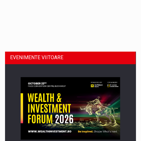
Dinu Bumbacea revine in PwC Romania ca Partener si…
EVENIMENTE VIITOARE
Comunicat de presa: Joburile part-time reincep sa intre pe…