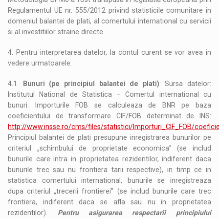
Regulamentul UE nr. 555/2012 privind statisticile comunitare in
domeniul balantei de plati, al comertului international cu servicii
si al investitiilor straine directe.
4. Pentru interpretarea datelor, la contul curent se vor avea in
vedere urmatoarele:
4.1.
Bunuri (pe principiul balantei de plati)
: Sursa datelor:
Institutul National de Statistica – Comertul international cu
bunuri. Importurile FOB se calculeaza de BNR pe baza
coeficientului de transformare CIF/FOB determinat de INS:
http://www.insse.ro/cms/files/statistici/Importuri_CIF_FOB/coefic
Principiul balantei de plati presupune inregistrarea bunurilor pe
criteriul „schimbului de proprietate economica” (se includ
bunurile care intra in proprietatea rezidentilor, indiferent daca
bunurile trec sau nu frontiera tarii respective), in timp ce in
statistica comertului international, bunurile se inregistreaza
dupa criteriul „trecerii frontierei” (se includ bunurile care trec
frontiera, indiferent daca se afla sau nu in proprietatea
rezidentilor).
Pentru asigurarea respectarii principiului