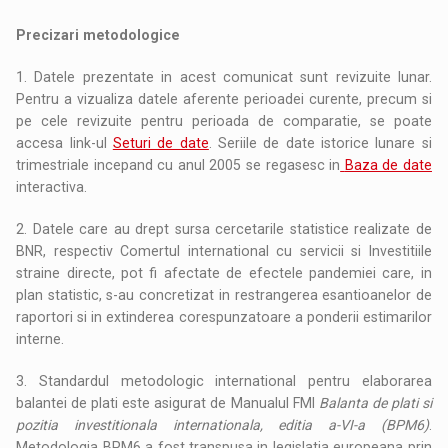
Precizari metodologice
1. Datele prezentate in acest comunicat sunt revizuite lunar.
Pentru a vizualiza datele aferente perioadei curente, precum si
pe cele revizuite pentru perioada de comparatie, se poate
accesa link-ul
Seturi de date
. Seriile de date istorice lunare si
trimestriale incepand cu anul 2005 se regasesc in
Baza de date
interactiva.
2. Datele care au drept sursa cercetarile statistice realizate de
BNR, respectiv Comertul international cu servicii si Investitiile
straine directe, pot fi afectate de efectele pandemiei care, in
plan statistic, s-au concretizat in restrangerea esantioanelor de
raportori si in extinderea corespunzatoare a ponderii estimarilor
interne.
3. Standardul metodologic international pentru elaborarea
balantei de plati este asigurat de Manualul FMI
Balanta de plati si
pozitia investitionala internationala, editia a-VI-a (BPM6)
.
Metodologia BPM6 a fost transpusa in legislatia europeana prin