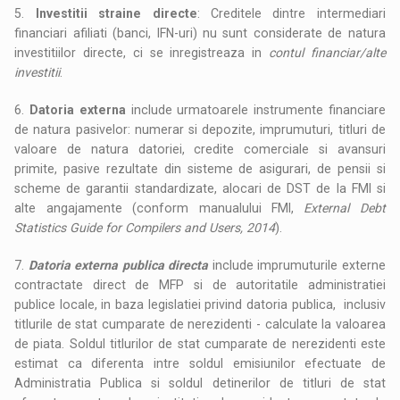
5.
Investitii straine directe
: Creditele dintre intermediari
financiari afiliati (banci, IFN-uri) nu sunt considerate de natura
investitiilor directe, ci se inregistreaza in
contul financiar/alte
investitii
.
6.
Datoria externa
include urmatoarele instrumente financiare
de natura pasivelor: numerar si depozite, imprumuturi, titluri de
valoare de natura datoriei, credite comerciale si avansuri
primite, pasive rezultate din sisteme de asigurari, de pensii si
scheme de garantii standardizate, alocari de DST de la FMI si
alte angajamente (conform manualului FMI,
External Debt
Statistics Guide for Compilers and Users, 2014
).
7.
Datoria externa publica directa
include imprumuturile externe
contractate direct de MFP si de autoritatile administratiei
publice locale, in baza legislatiei privind datoria publica, inclusiv
titlurile de stat cumparate de nerezidenti - calculate la valoarea
de piata. Soldul titlurilor de stat cumparate de nerezidenti este
estimat ca diferenta intre soldul emisiunilor efectuate de
Administratia Publica si soldul detinerilor de titluri de stat