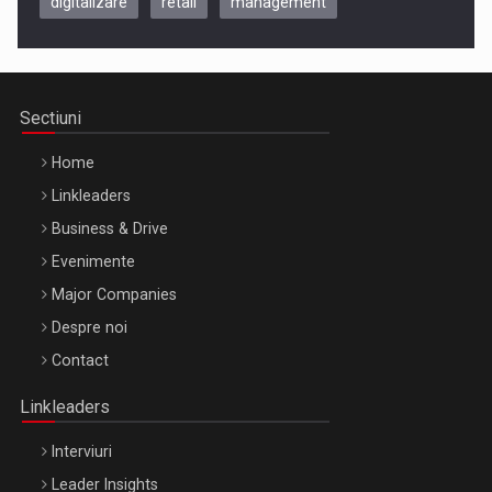
digitalizare
retail
management
Be Inspired. Make it Happen!, CLUJ, 9 Decembrie
Cluj-Napoca – 9 Dec 2026
Sectiuni
Home
Linkleaders
Business & Drive
Evenimente
Major Companies
Be Inspired. Make it Happen!, ARTEMIS LETO, ORADEA, 8
Despre noi
Octombrie
Contact
Oradea – 8 Oct 2026
Linkleaders
Interviuri
Leader Insights