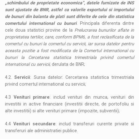
„schimbului de proprietate economica”, datele furnizate de INS
sunt ajustate de BNR, astfel ca valorile exportului si importului
de bunuri din balanta de plati sunt diferite de cele din statistica
comertului international cu bunuri
. Principala diferenta dintre
cele doua statistici provine de la
Prelucrarea bunurilor aflate in
proprietatea tertilor, care, conform BPM6, a fost reclasificata de la
comertul cu bunuri la comertul cu servicii, iar sursa datelor pentru
aceasta pozitie a fost modificata de la Comertul international cu
bunuri la Cercetarea statistica trimestriala privind comertul
international cu servicii
, derulata de BNR;
4.2.
Servicii
: Sursa datelor: Cercetarea statistica trimestriala
privind comertul international cu servicii;
4.3
Venituri primare
: includ venituri din munca, venituri din
investitii in active financiare (investitii directe, de portofoliu si
alte investitii) si alte venituri primare (impozite, subventii);
4.4
Venituri secundare
: includ transferuri curente private si
transferuri ale administratiei publice.