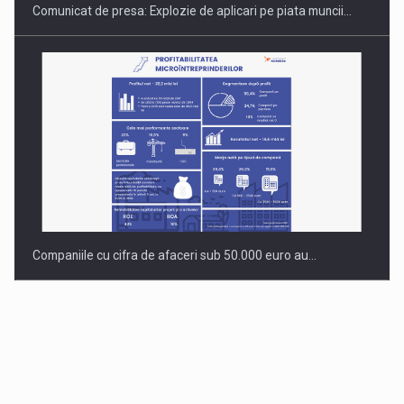
Comunicat de presa: Explozie de aplicari pe piata muncii…
Companiile cu cifra de afaceri sub 50.000 euro au…