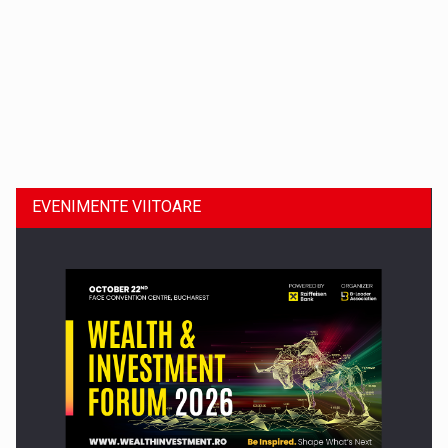
Dinu Bumbacea revine in PwC Romania ca Partener si…
EVENIMENTE VIITOARE
Comunicat de presa: Joburile part-time reincep sa intre pe…