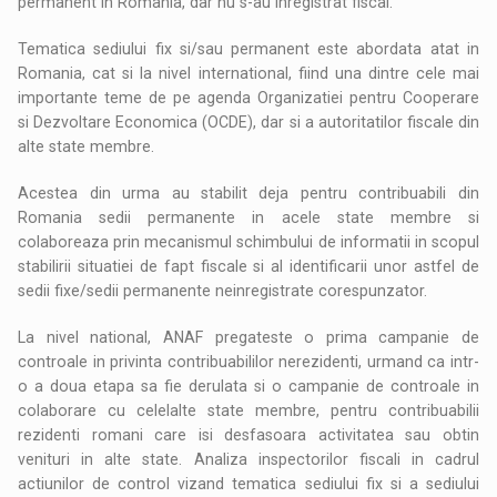
permanent in Romania, dar nu s-au inregistrat fiscal.
Tematica sediului fix si/sau permanent este abordata atat in
Romania, cat si la nivel international, fiind una dintre cele mai
importante teme de pe agenda Organizatiei pentru Cooperare
si Dezvoltare Economica (OCDE), dar si a autoritatilor fiscale din
alte state membre.
Acestea din urma au stabilit deja pentru contribuabili din
Romania sedii permanente in acele state membre si
colaboreaza prin mecanismul schimbului de informatii in scopul
stabilirii situatiei de fapt fiscale si al identificarii unor astfel de
sedii fixe/sedii permanente neinregistrate corespunzator.
La nivel national, ANAF pregateste o prima campanie de
controale in privinta contribuabililor nerezidenti, urmand ca intr-
o a doua etapa sa fie derulata si o campanie de controale in
colaborare cu celelalte state membre, pentru contribuabilii
rezidenti romani care isi desfasoara activitatea sau obtin
venituri in alte state. Analiza inspectorilor fiscali in cadrul
actiunilor de control vizand tematica sediului fix si a sediului