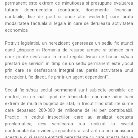
permanent este extrem de minutioasa si presupune evaluarea
tuturor documentelor (contracte, documente financiar-
contabile, fise de post si orice alte evidente) care arata
modalitatea factuala si legala in care se deruleaza activitatea
economica.
Potrivit legislatiei, un nerezident genereaza un sediu fix atunci
cand „dispune in Romania de resurse umane si tehnice prin
care poate desfasura in mod regulat livrari de bunuri si/sau
prestari de servicii”, in timp ce un sediu permanent este „locul
prin care se desfasoara integral sau partial activitatea unui
nerezident, fie direct, fie printr-un agent dependent”.
Sediul fix si/sau sediul permanent sunt subiecte sensibile de
control, cu un inalt grad de tehnicitate, dar care aduc bani
extrem de multi la bugetul de stat, in trecut fiind stabilite sume
care depasesc 200-300 de milioane de lei per contribuabil.
Practic in cadrul inspectiilor care au analizat aceasta
problematica, desi verificarea s-a realizat la nivelul
contribuabilului rezident, impactul s-a rasfrant nu numai asupra
acestuia, ci si asupra entitatii nerezidente cu care acesta derula