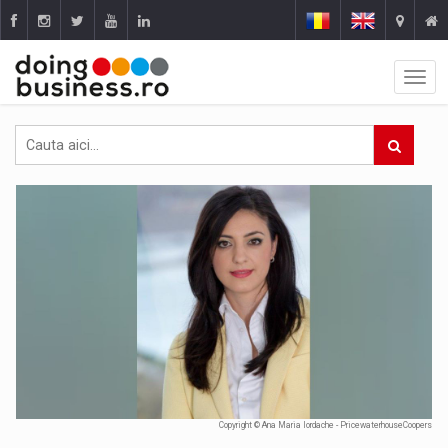
Copyright © Ana Maria Iordache - PricewaterhouseCoopers