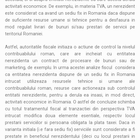
activitati economice. De exemplu, in materia TVA, un nerezident
este considerat ca avand un sediu fix in Romania daca dispune
de suficiente resurse umane si tehnice pentru a desfasura in
mod regulat livrari de bunuri si/sau prestari de servicii pe
teritoriul Romaniei.
Astfel, autoritatile fiscale initiaza o actiune de control la nivelul
contribuabilului roman, care are incheiat cu entitatea
nerezidenta un contract de procesare de bunuri sau de
marketing, de exemplu. In urma acestei analize fiscul considera
ca entitatea nerezidenta dispune de un sediu fix in Romania
intrucat utilizeaza resursele tehnice si umane ale
contribuabilului roman, resurse care actioneaza sub controlul
entitatii nerezidente, pentru a derula ea insasi, in mod direct,
activitati economice in Romania. O astfel de concluzie schimba
cu totul tratamentul fiscal al tranzactiei din perspectiva TVA
intrucat modifica doua elemente esentiale, respectiv locul
prestarii serviciilor si persoana obligata la plata taxei. Daca in
varianta initiala (i.e fara sediu fix) serviciile sunt considerate a fi
prestate in beneficiul nerezidentului (deci cu locul prestarii in