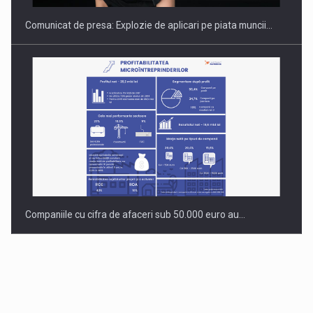
Comunicat de presa: Explozie de aplicari pe piata muncii…
Companiile cu cifra de afaceri sub 50.000 euro au…