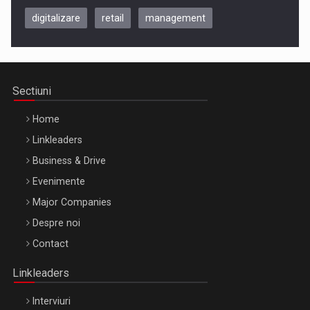
digitalizare
retail
management
Be Inspired. Make it Happen!, CLUJ, 9 Decembrie
Cluj-Napoca – 9 Dec 2026
Sectiuni
Home
Linkleaders
Business & Drive
Evenimente
Major Companies
Be Inspired. Make it Happen!, ARTEMIS LETO, ORADEA, 8
Despre noi
Octombrie
Contact
Oradea – 8 Oct 2026
Linkleaders
Interviuri