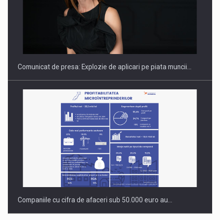
Hard Enduro Piatra Craiului 2026, fueled by benzinariile RO…
Comunicat de presa: Explozie de aplicari pe piata muncii…
Companiile cu cifra de afaceri sub 50.000 euro au…