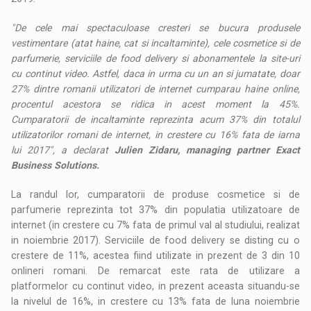
"De cele mai spectaculoase cresteri se bucura produsele
vestimentare (atat haine, cat si incaltaminte), cele cosmetice si de
parfumerie, serviciile de food delivery si abonamentele la site-uri
cu continut video. Astfel, daca in urma cu un an si jumatate, doar
27% dintre romanii utilizatori de internet cumparau haine online,
procentul acestora se ridica in acest moment la 45%.
Cumparatorii de incaltaminte reprezinta acum 37% din totalul
utilizatorilor romani de internet, in crestere cu 16% fata de iarna
lui 2017", a declarat
Julien Zidaru, managing partner Exact
Business Solutions.
La randul lor, cumparatorii de produse cosmetice si de
parfumerie reprezinta tot 37% din populatia utilizatoare de
internet (in crestere cu 7% fata de primul val al studiului, realizat
in noiembrie 2017). Serviciile de food delivery se disting cu o
crestere de 11%, acestea fiind utilizate in prezent de 3 din 10
onlineri romani. De remarcat este rata de utilizare a
platformelor cu continut video, in prezent aceasta situandu-se
la nivelul de 16%, in crestere cu 13% fata de luna noiembrie