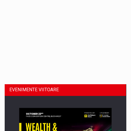
Dinu Bumbacea revine in PwC Romania ca Partener si…
EVENIMENTE VIITOARE