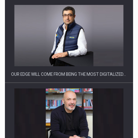
CEO Conference - Shaping The Future - Technology and…
OUR EDGE WILL COME FROM BEING THE MOST DIGITALIZED…
Webinar - Business Evolution-RETHINK STRATEGY-Finantare