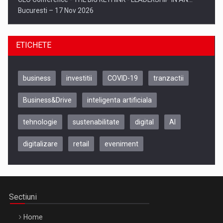
Bucuresti – 17 Nov 2026
ETICHETE
business
investitii
COVID-19
tranzactii
Business&Drive
inteligenta artificiala
tehnologie
sustenabilitate
digital
AI
digitalizare
retail
eveniment
Be Inspired. Make it Happen!, CLUJ, 9 Decembrie
Cluj-Napoca – 9 Dec 2026
Sectiuni
Home