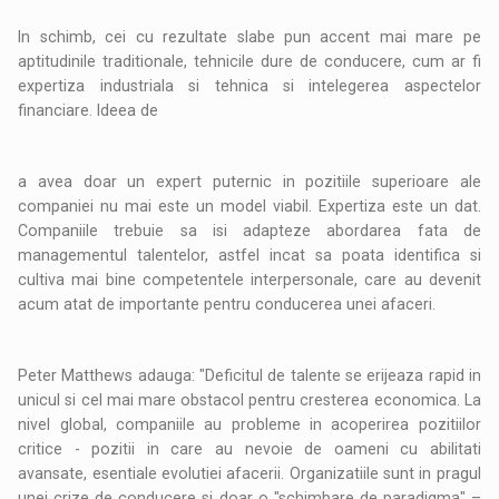
In schimb, cei cu rezultate slabe pun accent mai mare pe
aptitudinile traditionale, tehnicile dure de conducere, cum ar fi
expertiza industriala si tehnica si intelegerea aspectelor
financiare. Ideea de
a avea doar un expert puternic in pozitiile superioare ale
companiei nu mai este un model viabil. Expertiza este un dat.
Companiile trebuie sa isi adapteze abordarea fata de
managementul talentelor, astfel incat sa poata identifica si
cultiva mai bine competentele interpersonale, care au devenit
acum atat de importante pentru conducerea unei afaceri.
Peter Matthews adauga: "Deficitul de talente se erijeaza rapid in
unicul si cel mai mare obstacol pentru cresterea economica. La
nivel global, companiile au probleme in acoperirea pozitiilor
critice - pozitii in care au nevoie de oameni cu abilitati
avansate, esentiale evolutiei afacerii. Organizatiile sunt in pragul
unei crize de conducere si doar o "schimbare de paradigma" –