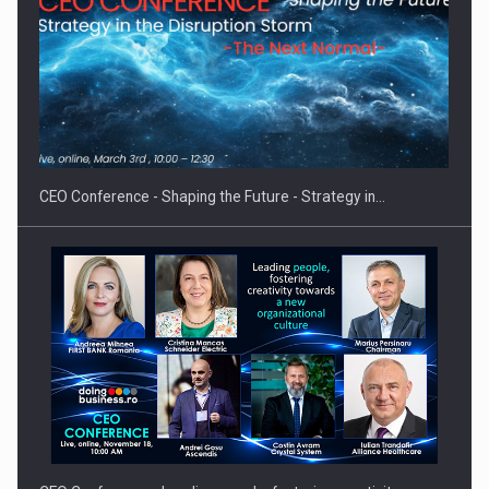
Cum invatam sa spunem nu intr-o cultura care pedepseste…
CEO Conference - Shaping the Future - Strategy in…