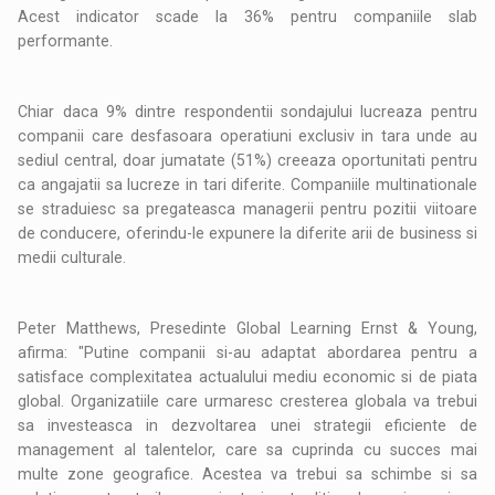
Acest indicator scade la 36% pentru companiile slab
performante.
Chiar daca 9% dintre respondentii sondajului lucreaza pentru
companii care desfasoara operatiuni exclusiv in tara unde au
sediul central, doar jumatate (51%) creeaza oportunitati pentru
ca angajatii sa lucreze in tari diferite. Companiile multinationale
se straduiesc sa pregateasca managerii pentru pozitii viitoare
de conducere, oferindu-le expunere la diferite arii de business si
medii culturale.
Peter Matthews, Presedinte Global Learning Ernst & Young,
afirma: "Putine companii si-au adaptat abordarea pentru a
satisface complexitatea actualului mediu economic si de piata
global. Organizatiile care urmaresc cresterea globala va trebui
sa investeasca in dezvoltarea unei strategii eficiente de
management al talentelor, care sa cuprinda cu succes mai
multe zone geografice. Acestea va trebui sa schimbe si sa