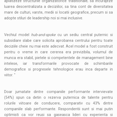
aplatizeze structurile organizatorice traditionale; sa incurajeze
luarea descentralizata a deciziilor, sa tina cont de diversitatea
mare de culturi, varste, medii si locatii geografice, precum si sa
adopte stiluri de leadership noi si mai inclusive.
Vechiul model
hub-and-spoke
cu un sediu central puternic si
subsidiare slabe care solicita aprobarea centrului pentru toate
deciziile cheie nu mai este adecvat. Acel model a fost construit
pentru o vreme in care cererea era previzibila, volumul de
munca era stabil, pietele si competentele de management bine
intelese, iar transformarile provocate de schimbarile
demografice si progresele tehnologice erau inca departe in
viitor. "
Doar jumatate dintre companiile performante intervievate
(54%) spun ca detin o rezerva puternica de talente pentru
rolurile viitoare de conducere, comparativ cu 43% dintre
companiile slab performante. Respondentii sunt si mai putin
optimisti ca vor reusi sa gaseasca lideri cu experienta si