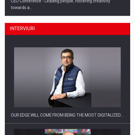
CEO Conference - Leading people, fostering creativity
towards a…
INTERVIURI
CEO Conference - Shaping The Future - Technology and…
OUR EDGE WILL COME FROM BEING THE MOST DIGITALIZED…