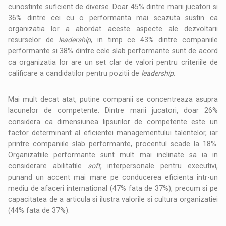
cunostinte suficient de diverse. Doar 45% dintre marii jucatori si
36% dintre cei cu o performanta mai scazuta sustin ca
organizatia lor a abordat aceste aspecte ale dezvoltarii
resurselor de
leadership
, in timp ce 43% dintre companiile
performante si 38% dintre cele slab performante sunt de acord
ca organizatia lor are un set clar de valori pentru criteriile de
calificare a candidatilor pentru pozitii de
leadership
.
Mai mult decat atat, putine companii se concentreaza asupra
lacunelor de competente. Dintre marii jucatori, doar 26%
considera ca dimensiunea lipsurilor de competente este un
factor determinant al eficientei managementului talentelor, iar
printre companiile slab performante, procentul scade la 18%.
Organizatiile performante sunt mult mai inclinate sa ia in
considerare abilitatile
soft
, interpersonale pentru executivi,
punand un accent mai mare pe conducerea eficienta intr-un
mediu de afaceri international (47% fata de 37%), precum si pe
capacitatea de a articula si ilustra valorile si cultura organizatiei
(44% fata de 37%).