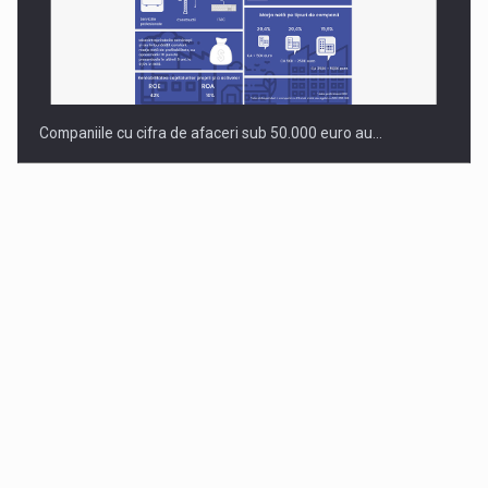
Companiile cu cifra de afaceri sub 50.000 euro au…
Dinu Bumbacea revine in PwC Romania ca Partener si…