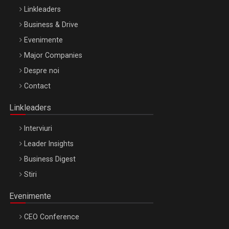
Linkleaders
Business & Drive
Evenimente
Major Companies
Be Inspired. Make it Happen!, ARTEMIS LETO, ORADEA, 8
Despre noi
Octombrie
Contact
Oradea – 8 Oct 2026
Linkleaders
Interviuri
Leader Insights
Business Digest
Stiri
Evenimente
CEO Conference