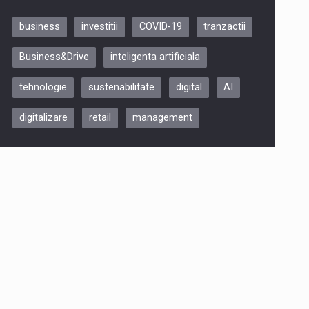
business
investitii
COVID-19
tranzactii
Be Inspired. Make it Happen!,
Business&Drive
inteligenta artificiala
ARTEMIS LETO, ORADEA, 8
Octombrie
tehnologie
sustenabilitate
digital
AI
Oradea – 8 Oct 2026
digitalizare
retail
management