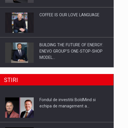
Investitii Digitalizare
COFFEE IS OUR LOVE LANGUAGE
BUILDING THE FUTURE OF ENERGY:
ENEVO GROUP’S ONE-STOP-SHOP
MODEL…
ROOTED IN ROMANIA, BUILT TO
STIRI
DELIVER TECHNOLOGY FOR THE…
Fondul de investitii BoldMind si
PUTTING ROMANIAN CORPORATE
echipa de management a…
COMPANIES ON THE INTERNATIONAL
BUSINESS SCENE