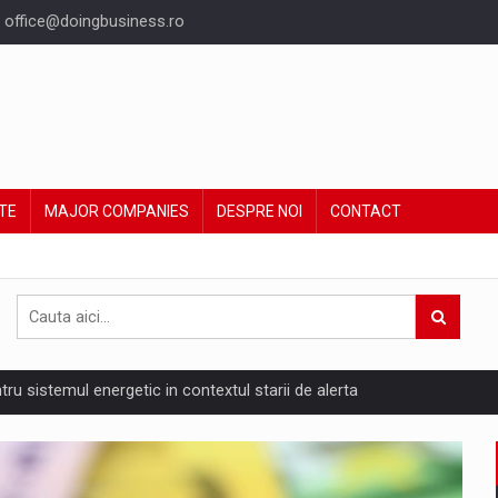
office@doingbusiness.ro
TE
MAJOR COMPANIES
DESPRE NOI
CONTACT
ntru sistemul energetic in contextul starii de alerta
are pedepseste granitele?
ing Reveals About Bakuchiol's Evolution