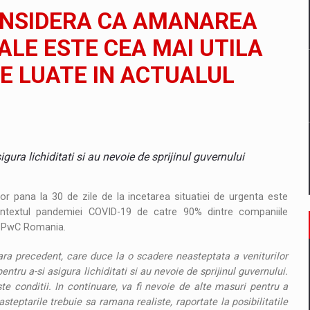
il pentru comanda intr-o gama extinsa de variante atragatoare
ONSIDERA CA AMANAREA
CALE ESTE CEA MAI UTILA
E LUATE IN ACTUALUL
 Demand
gura lichiditati si au nevoie de sprijinul guvernului
ilor pana la 30 de zile de la incetarea situatiei de urgenta este
ntextul pandemiei COVID-19 de catre 90% dintre companiile
de PwC Romania.
ara precedent, care duce la o scadere neasteptata a veniturilor
tru a-si asigura lichiditati si au nevoie de sprijinul guvernului.
e conditii. In continuare, va fi nevoie de alte masuri pentru a
eptarile trebuie sa ramana realiste, raportate la posibilitatile