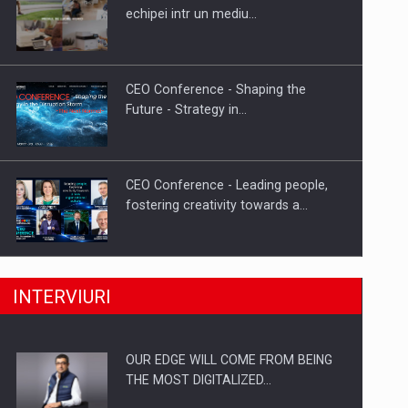
Proteinmaxxing and the Future of
echipei intr un mediu…
Protein Demand
CEO Conference - Shaping the
Future - Strategy in…
CEO Conference - Leading people,
fostering creativity towards a…
CEO Conference - Shaping The
INTERVIURI
Future - Technology and…
OUR EDGE WILL COME FROM BEING
Webinar - Business Evolution-
THE MOST DIGITALIZED…
RETHINK STRATEGY-Finantare