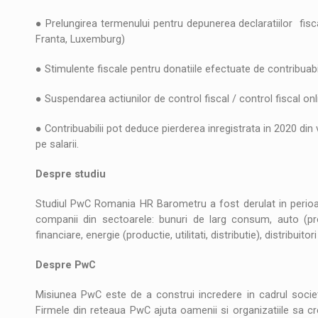
● Prelungirea termenului pentru depunerea declaratiilor fiscale 
Franta, Luxemburg)
● Stimulente fiscale pentru donatiile efectuate de contribuabili
● Suspendarea actiunilor de control fiscal / control fiscal onli
● Contribuabilii pot deduce pierderea inregistrata in 2020 din v
pe salarii.
Despre studiu
Studiul PwC Romania HR Barometru a fost derulat in perioa
companii din sectoarele: bunuri de larg consum, auto (produ
financiare, energie (productie, utilitati, distributie), distribuitori
Despre PwC
Misiunea PwC este de a construi incredere in cadrul societ
Firmele din reteaua PwC ajuta oamenii si organizatiile sa 