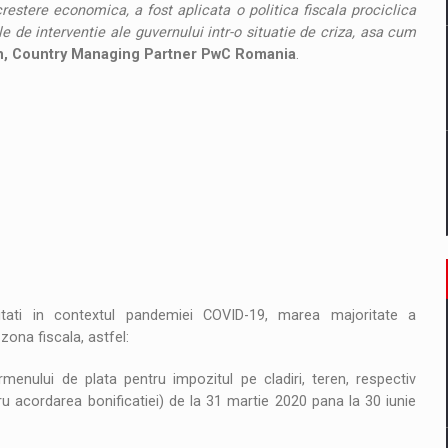
restere economica, a fost aplicata o politica fiscala prociclica
le de interventie ale guvernului intr-o situatie de criza, asa cum
n, Country Managing Partner PwC Romania
.
itati in contextul pandemiei COVID-19, marea majoritate a
zona fiscala, astfel:
ului de plata pentru impozitul pe cladiri, teren, respectiv
ru acordarea bonificatiei) de la 31 martie 2020 pana la 30 iunie