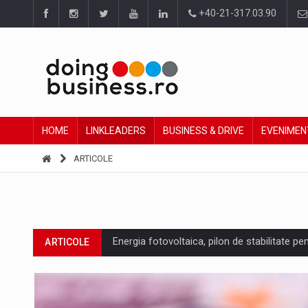
+40-21-317.03.90
HOME
LINKLEADERS
BUSINESS & DRIVE
EVENIMEN
ARTICOLE
Energia fotovoltaica, pilon de stabilitate pe
ARTICOLE
Cum invatam sa spunem nu intr-o cultura c
ARTICOLE
Ingredient Spotlight: What SKU Level Track
ARTICOLE