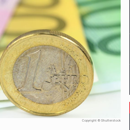
un noilor reglementari UE privind ambalajele pot risca retragerea prod
ES ON THE INTERNATIONAL BUSINESS SCENE
OST DIGITALIZED WHOLESALER IN ROMANIA
 benzinariile RO concept OSCAR – peste 500 de participanti
management a Pall-Ex, liderul pietei de transport paletizat din Romani
MBRU AL FAMILIEI: RANGE ROVER GT
Copyright © Shutterstock