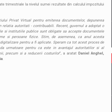
e trimestriale la nivelul sumei rezultate din calculul impozitului
tiului Privat Virtual pentru emiterea documentelor, depunerea
 relatia autoritati - contribuabili. Recent, guvernul a adoptat o
le si institutiile publice sunt obligate sa accepte documentele
rme si persoane fizice. Stim, de asemenea, ca anul acesta
digitalizare pentru a fi aplicate. Speram ca tot acest proces de
oada urmatoare pentru ca este in avantajul autoritatilor si al
unii, precum si a reducerii costurilor
”, a aratat
Daniel Anghel,
ia
.