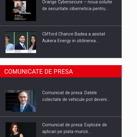
Orange Cybersecure – noua solutie
de securitate cibernetica pentru…
Clifford Chance Badea a asistat
Aukera Energy in obtinerea…
SAPTE PERSONALITATI DIN MEDIUL
COMUNICATE DE PRESA
DE AFACERI, ACADEMIC SI
INSTITUTIONAL…
Comunicat de presa: Datele
Hard Enduro Piatra Craiului 2026,
colectate de vehicule pot deveni…
fueled by benzinariile RO…
Comunicat de presa: Explozie de
aplicari pe piata muncii…