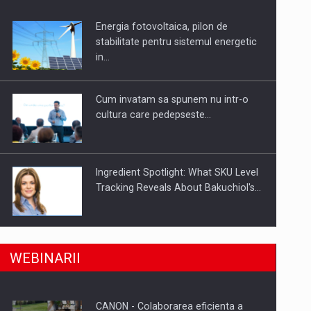
Energia fotovoltaica, pilon de
uselor din piata
stabilitate pentru sistemul energetic
in…
Cum invatam sa spunem nu intr-o
cultura care pedepseste…
Ingredient Spotlight: What SKU Level
Tracking Reveals About Bakuchiol's…
Producatorii si comerciantii care nu
a, preiau compania intr-o tranzactie de peste 25…
WEBINARII
se supun noilor reglementari…
CANON - Colaborarea eficienta a