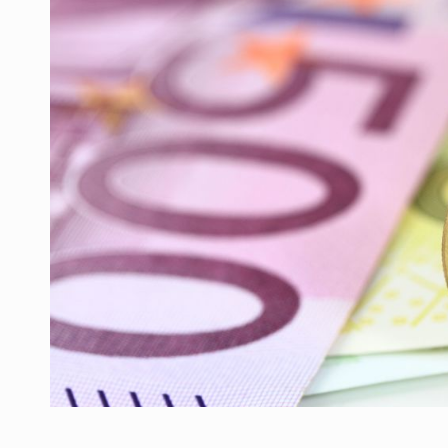
Producatorii si comerciantii care nu se sup
ARTICOLE
LEADERSHIP IN MISCARE
INTERVIURI
CU BATERIILE PERMANENT INCARCATE
INTERVIURI
PUTTING ROMANIAN CORPORATE COMPANI
INTERVIURI
OUR EDGE WILL COME FROM BEING THE M
INTERVIURI
COFFEE IS OUR LOVE LANGUAGE
INTERVIURI
Hard Enduro Piatra Craiului 2026, fueled by
STIRI
Fondul de investitii BoldMind si echipa de 
STIRI
RANGE ROVER DEZVALUIE AL CINCILEA ME
STIRI