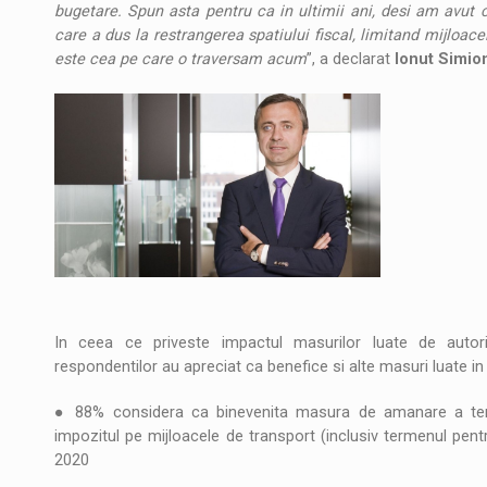
bugetare. Spun asta pentru ca in ultimii ani, desi am avut c
care a dus la restrangerea spatiului fiscal, limitand mijloace
este cea pe care o traversam acum
”, a declarat
Ionut Simio
In ceea ce priveste impactul masurilor luate de autor
respondentilor au apreciat ca benefice si alte masuri luate in 
● 88% considera ca binevenita masura de amanare a termen
impozitul pe mijloacele de transport (inclusiv termenul pent
2020