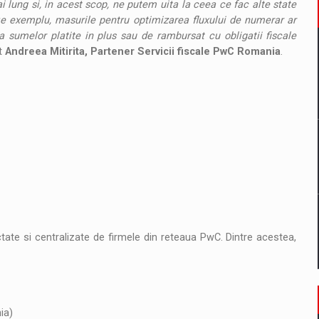
 lung si, in acest scop, ne putem uita la ceea ce fac alte state
De exemplu, masurile pentru optimizarea fluxului de numerar ar
a sumelor platite in plus sau de rambursat cu obligatii fiscale
at
Andreea Mitirita, Partener Servicii fiscale PwC Romania
.
ctate si centralizate de firmele din reteaua PwC. Dintre acestea,
ia)