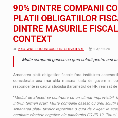
Noul Mercedes-Benz VLE este acum disponib
STIRI
90% DINTRE COMPANII C
JAECOO 5 SHS-H a ajuns in Romania
STIRI
PLATII OBLIGATIILOR FIS
DINTRE MASURILE FISCAL
Proteinmaxxing and the Future of Protein
ARTICOLE
CONTEXT
PRICEWATERHOUSECOOPERS SERVICII SRL
2 Apr 2020
Multe companii gasesc cu greu solutii pentru a-si asi
Amanarea platii obligatiilor fiscale fara instituirea accesori
considerata cea mai utila masura luata de guvern in co
respondente in cadrul studiului Barometrul de HR, realizat 
“
Mediul de afaceri se confrunta cu un climat imprevizibil, f
intr-un termen scurt. Multe companii gasesc cu greu solutii pen
Amanarea platii taxelor reprezinta o gura de oxigen in acest
combate efectele negative ale pandemiei COVID-19. Totusi ast