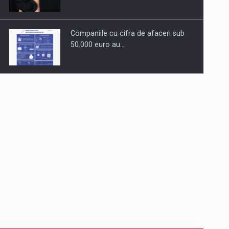
Companiile cu cifra de afaceri sub
50.000 euro au…
Dinu Bumbacea revine in PwC
Romania ca Partener si…
Comunicat de presa: Joburile part-
time reincep sa intre pe…