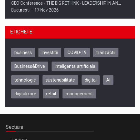
CEO Conference - THE BIG RETHINK - LEADERSHIP IN AN…
Bucuresti – 17 Nov 2026
ETICHETE
business
investitii
COVID-19
tranzactii
Business&Drive
inteligenta artificiala
tehnologie
sustenabilitate
digital
AI
digitalizare
retail
management
Be Inspired. Make it Happen!, CLUJ, 9 Decembrie
Cluj-Napoca – 9 Dec 2026
Sectiuni
Home