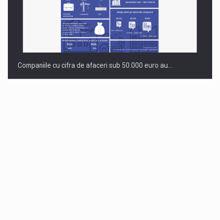
Companiile cu cifra de afaceri sub 50.000 euro au…
Dinu Bumbacea revine in PwC Romania ca Partener si…