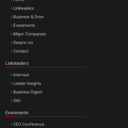
Linkleaders
Business & Drive
Evenimente
Major Companies
Be Inspired. Make it Happen!, ARTEMIS LETO, ORADEA, 8
Despre noi
Octombrie
Contact
Oradea – 8 Oct 2026
Linkleaders
Interviuri
Leader Insights
Business Digest
Stiri
Evenimente
CEO Conference