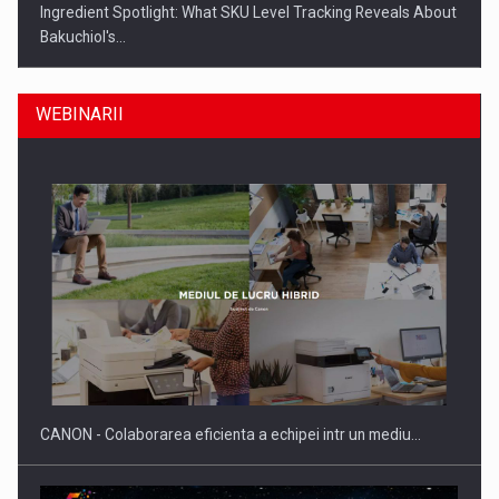
Ingredient Spotlight: What SKU Level Tracking Reveals About
Bakuchiol's…
WEBINARII
Producatorii si comerciantii care nu se supun noilor
reglementari…
CANON - Colaborarea eficienta a echipei intr un mediu…