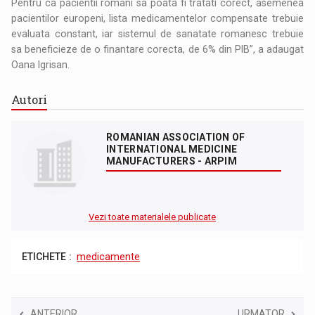
Pentru ca pacientii romani sa poata fi tratati corect, asemenea
pacientilor europeni, lista medicamentelor compensate trebuie
evaluata constant, iar sistemul de sanatate romanesc trebuie
sa beneficieze de o finantare corecta, de 6% din PIB”, a adaugat
Oana Igrisan.
Autori
ROMANIAN ASSOCIATION OF
INTERNATIONAL MEDICINE
MANUFACTURERS - ARPIM
Vezi toate materialele publicate
ETICHETE :
medicamente
ANTERIOR
URMATOR