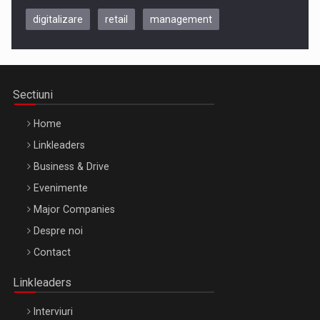
digitalizare
retail
management
Be Inspired. Make it Happen!, CLUJ, 9 Decembrie
Cluj-Napoca – 9 Dec 2026
Sectiuni
Home
Linkleaders
Business & Drive
Evenimente
Major Companies
Be Inspired. Make it Happen!, ARTEMIS LETO, ORADEA, 8
Despre noi
Octombrie
Contact
Oradea – 8 Oct 2026
Linkleaders
Interviuri