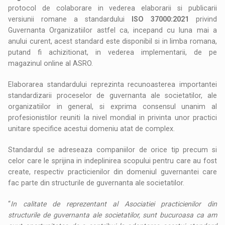
protocol de colaborare in vederea elaborarii si publicarii
versiunii romane a standardului
ISO 37000:2021
privind
Guvernanta Organizatiilor astfel ca, incepand cu luna mai a
anului curent, acest standard este disponibil si in limba romana,
putand fi achizitionat, in vederea implementarii, de pe
magazinul online al ASRO.
Elaborarea standardului reprezinta recunoasterea importantei
standardizarii proceselor de guvernanta ale societatilor, ale
organizatiilor in general, si exprima consensul unanim al
profesionistilor reuniti la nivel mondial in privinta unor practici
unitare specifice acestui domeniu atat de complex.
Standardul se adreseaza companiilor de orice tip precum si
celor care le sprijina in indeplinirea scopului pentru care au fost
create, respectiv practicienilor din domeniul guvernantei care
fac parte din structurile de guvernanta ale societatilor.
“
In calitate de reprezentant al Asociatiei practicienilor din
structurile de guvernanta ale societatilor, sunt bucuroasa ca am