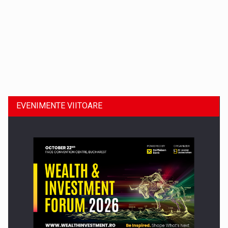
Dinu Bumbacea revine in PwC Romania ca Partener si…
EVENIMENTE VIITOARE
Comunicat de presa: Joburile part-time reincep sa intre pe…