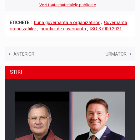
Vezi toate materialele publicate
ETICHETE :
buna guvernanta a organizatiilor
,
Guvernanta
organizatiilor
,
practici de guvernanta
,
ISO 37000:2021
ANTERIOR
URMATOR
STIRI