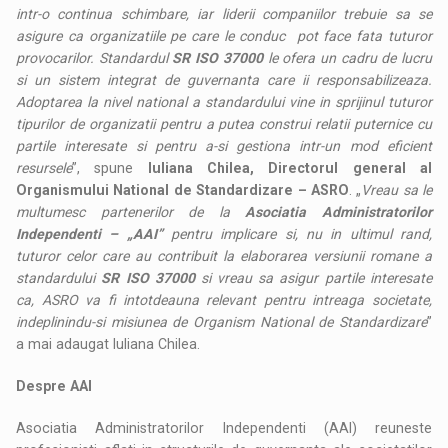
intr-o continua schimbare, iar liderii companiilor trebuie sa se
asigure ca organizatiile pe care le conduc pot face fata tuturor
provocarilor. Standardul
SR ISO 37000
le ofera un cadru de lucru
si un sistem integrat de guvernanta care ii responsabilizeaza.
Adoptarea la nivel national a standardului vine in sprijinul tuturor
tipurilor de organizatii pentru a putea construi relatii puternice cu
partile interesate si pentru a-si gestiona intr-un mod eficient
resursele
”, spune
Iuliana Chilea, Directorul general al
Organismului National de Standardizare – ASRO
. „
Vreau sa le
multumesc partenerilor de la
Asociatia Administratorilor
Independenti – „AAI”
pentru implicare si, nu in ultimul rand,
tuturor celor care au contribuit la elaborarea versiunii romane a
standardului
SR ISO 37000
si vreau sa asigur partile interesate
ca, ASRO va fi intotdeauna relevant pentru intreaga societate,
indeplinindu-si misiunea de Organism National de Standardizare
”
a mai adaugat Iuliana Chilea.
Despre AAI
Asociatia Administratorilor Independenti (AAI) reuneste