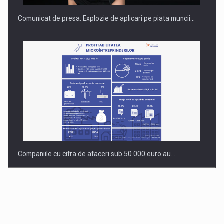
Comunicat de presa: Explozie de aplicari pe piata muncii…
Companiile cu cifra de afaceri sub 50.000 euro au…