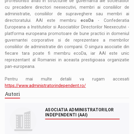
profesionisti aflati in structurile de guvernanta ale societatilor
cu precadere directori neexecutivi, membri ai consiliilor de
administratie, consiliilor de supraveghere sau membri ai
directoratului. AAI este membru
ecoDa
- Confederatia
Europeana a Institutelor si Asociatiilor Directorilor Neexecutivi -
platforma europeana promotoare de bune practici in domeniul
guvernantei corporative si de reprezentare a membrilor
consiliilor de administratie din companii. O singura asociatie din
fiecare tara poate fi membru ecoDa, iar AAI este unic
reprezentant al Romaniei in aceasta prestigioasa organizatie
pan-europeana.
Pentru mai multe detalii va rugam accesati
https://www.administratorindependent.ro/
Autori
ASOCIATIA ADMINISTRATORILOR
INDEPENDENTI (AAI)