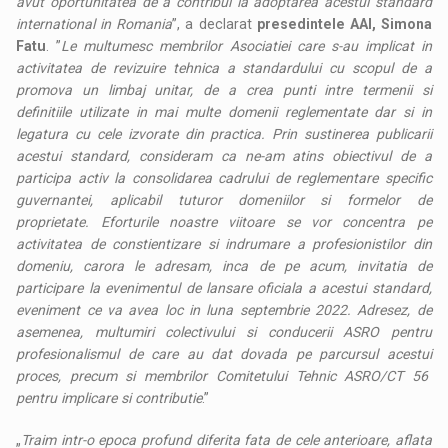
avut oportunitatea de a contribui la adoptarea acestui standard
international in Romania
”, a declarat
presedintele AAI, Simona
Fatu
. ”
Le multumesc membrilor Asociatiei care s-au implicat in
activitatea de revizuire tehnica a standardului cu scopul de a
promova un limbaj unitar, de a crea punti intre termenii si
definitiile utilizate in mai multe domenii reglementate dar si in
legatura cu cele izvorate din practica. Prin sustinerea publicarii
acestui standard, consideram ca ne-am atins obiectivul de a
participa activ la consolidarea cadrului de reglementare specific
guvernantei, aplicabil tuturor domeniilor si formelor de
proprietate. Eforturile noastre viitoare se vor concentra pe
activitatea de constientizare si indrumare a profesionistilor din
domeniu, carora le adresam, inca de pe acum, invitatia de
participare la evenimentul de lansare oficiala a acestui standard,
eveniment ce va avea loc in luna septembrie 2022. Adresez, de
asemenea, multumiri colectivului si conducerii ASRO pentru
profesionalismul de care au dat dovada pe parcursul acestui
proces, precum si membrilor Comitetului Tehnic ASRO/CT 56
pentru implicare si contributie
.”
„
Traim intr-o epoca profund diferita fata de cele anterioare, aflata