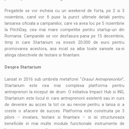
Pregatirile se vor incheia cu un weekend de forta, pe 2 si 3
noiembrie, cand vor fi puse la punct ultimele detalii pentru
lansarea oficiala a campaniilor, care va avea loc pe 5 noiembrie
la PitchDay, cea mai mare competitie pentru startup-uri din
Romania. Campaniile se vor desfasura pana pe 15 decembrie,
timp in care Startarium va investi 20.000 de euro pentru
promovarea acestora, asa incat sa aiba toate sansele sa-si
atinga obiectivele de testare si finantare.
Despre Startarium
Lansat in 2016 sub umbrela metaforei “
Orasul Antreprenorilor
”,
Startarium este cea mai complexa platforma pentru
antreprenori la inceput de drum. O initiativa Impact Hub si ING,
Startarium este locul in care antreprenorii existenti sau in curs
de devenire au acces la tot ce au nevoie pentru a lansa si a
creste o afacere de succes. Platforma este construita pe 3
piloni – invatare, testare si finantare – si isi structureaza
beneficiile in mai multe module functionale: instrumente de