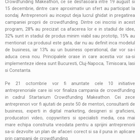
Crowdfunding Makeathon, ce se desfasoara intre 19 august si
15 decembrie, dintre care aproximativ un sfert au participat la
sondaj. Antreprenorii au inceput deja lucrul ghidat in pregatirea
campaniei proprii de crowdfunding. Dintre cei inscrisi in acest
program, 28% au precizat ca afacerea lor e in stadiul de idee,
32% sunt in stadiul de produs minim viabil sau prototip, 15% au
mentionat ca produsul este gata, dar nu au definit inca modelul
de business, iar 13% au un business operational, dar vor sa-i
aduca ceva nou. Principalele orase in care acestia vor sa-si
implementeze ideea sunt Bucuresti, Cluj-Napoca, Timisoara, Iasi
si Constanta.
Pe 21 octombrie vor fi anuntate cele 10 initiative
antreprenoriale care isi vor finaliza campania de crowdfunding
in cadrul Startarium Crowdfunding Makeathon. Cei zece
antreprenori vor fi ajutati de peste 50 de mentori, consultanti de
business, experti in digital marketing, designeri si graficieni,
producatori video, copywriters si specialisti media, cea mai
mare echipa construita vreodata pentru a sprijini antreprenorii
sa-si dezvolte un plan de afaceri corect si sa il puna in aplicare
prin campanii de crowdfunding.