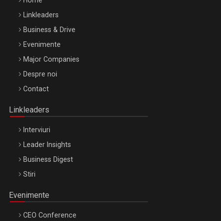
Home
Linkleaders
Business & Drive
Evenimente
Major Companies
Be Inspired. Make it Happen!, ARTEMIS LETO, ORADEA, 8
Despre noi
Octombrie
Contact
Oradea – 8 Oct 2026
Linkleaders
Interviuri
Leader Insights
Business Digest
Stiri
Evenimente
CEO Conference