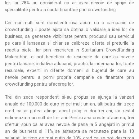
lor. Iar 28% au considerat ca ar avea nevoie de sprijin de
specialitate pentru a cauta finantare prin crowdfunding.
Cei mai multi sunt constienti insa acum ca o campanie de
crowdfunding ii poate ajuta sa obtina o validare a ideii lor de
business, sa genereze vizibilitate pentru produsul sau serviciul
pe care il lanseaza si chiar sa calibreze oferta si preturile la
reactia pietei. Iar prin inscrierea in Startarium Crowdfunding
Makeathon, ei pot beneficia de resursele de care au nevoie
pentru lansare, initiativa aducand, practic, la indemana lor, toate
resursele, expertii in diferite domenii si bugetul de care au
nevoie pentru a porni propria campanie de finantare prin
crowdfunding pentru afacerea lor.
Trei din zece respondenti si-au propus sa ajunga la vanzari
anuale de 100.000 de euro in cel mult un an, alti patru din zece
cred ca ar putea atinge acest prag in doi-trei ani, iar restul
estimeaza mai mult de trei ani. Pentru a-si creste afacerea, trei
sferturi spun ca ar avea nevoie de pana la 5 angajati in primul
an de business si 11% se asteapta sa recruteze pana la 10
salariati, in timp ce mai putin de 10% cred ca se pot descurca