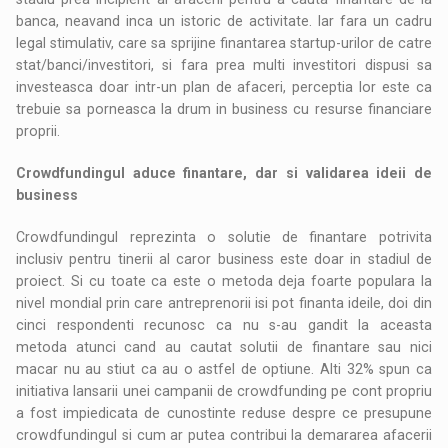
banca, neavand inca un istoric de activitate. Iar fara un cadru
legal stimulativ, care sa sprijine finantarea startup-urilor de catre
stat/banci/investitori, si fara prea multi investitori dispusi sa
investeasca doar intr-un plan de afaceri, perceptia lor este ca
trebuie sa porneasca la drum in business cu resurse financiare
proprii.
Crowdfundingul aduce finantare, dar si validarea ideii de
business
Crowdfundingul reprezinta o solutie de finantare potrivita
inclusiv pentru tinerii al caror business este doar in stadiul de
proiect. Si cu toate ca este o metoda deja foarte populara la
nivel mondial prin care antreprenorii isi pot finanta ideile, doi din
cinci respondenti recunosc ca nu s-au gandit la aceasta
metoda atunci cand au cautat solutii de finantare sau nici
macar nu au stiut ca au o astfel de optiune. Alti 32% spun ca
initiativa lansarii unei campanii de crowdfunding pe cont propriu
a fost impiedicata de cunostinte reduse despre ce presupune
crowdfundingul si cum ar putea contribui la demararea afacerii