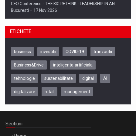
CEO Conference - THE BIG RETHINK - LEADERSHIP IN AN…
Bucuresti – 17 Nov 2026
ETICHETE
business
investitii
COVID-19
tranzactii
Business&Drive
inteligenta artificiala
tehnologie
sustenabilitate
digital
AI
digitalizare
retail
management
Be Inspired. Make it Happen!, CLUJ, 9 Decembrie
Cluj-Napoca – 9 Dec 2026
Sectiuni