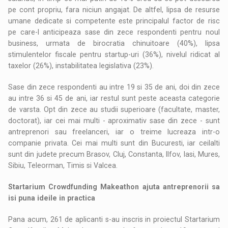
pe cont propriu, fara niciun angajat. De altfel, lipsa de resurse
umane dedicate si competente este principalul factor de risc
pe care-l anticipeaza sase din zece respondenti pentru noul
business, urmata de birocratia chinuitoare (40%), lipsa
stimulentelor fiscale pentru startup-uri (36%), nivelul ridicat al
taxelor (26%), instabilitatea legislativa (23%).
Sase din zece respondenti au intre 19 si 35 de ani, doi din zece
au intre 36 si 45 de ani, iar restul sunt peste aceasta categorie
de varsta. Opt din zece au studii superioare (facultate, master,
doctorat), iar cei mai multi - aproximativ sase din zece - sunt
antreprenori sau freelanceri, iar o treime lucreaza intr-o
companie privata. Cei mai multi sunt din Bucuresti, iar ceilalti
sunt din judete precum Brasov, Cluj, Constanta, Ilfov, Iasi, Mures,
Sibiu, Teleorman, Timis si Valcea.
Startarium Crowdfunding Makeathon ajuta antreprenorii sa
isi puna ideile in practica
Pana acum, 261 de aplicanti s-au inscris in proiectul Startarium