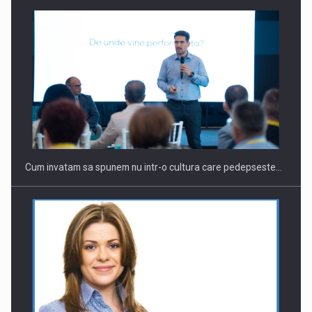
Webinar - Business Evolution-RETHINK STRATEGY-Finantare
Investitii Digitalizare
Cum invatam sa spunem nu intr-o cultura care pedepseste…