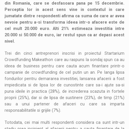
din Romania, care se desfasoara pana pe 15 decembrie.
Perceptia lor in acest sens vine in contextul in care
jumatate dintre respondenti afirma ca suma de care ar avea
nevoie pentru a-si transforma ideea intr-o afacere este de
cel mult 20.000 euro. Alti 21% estimeaza investitia intre
20.000 si 50.000 de euro, iar restul spun ca ar depasi acest
nivel.
Trei din cinci antreprenori inscrisi in proiectul Startarium
Crowdfunding Makeathon care au raspuns la sondaj spun ca au
ideea de business pentru care cauta acum finantare printr-o
campanie de crowdfunding de cel putin un an. Pe langa lipsa
fondurilor pentru demararea investitiei, lansarea afacerii a fost
impiedicata si de lipsa lor de cunostinte care sa-i ajute sa-si
puna ideile in practica (28%), de increderea scazuta in fortele
proprii (25%), dar si de lipsa de sustinere (23%), de timp (21%)
sau a unui partener de afaceri cu care sa imparta
responsabilitatile si grijile (7%).
Totodata, cei mai multi respondenti considera ca sunt intr-un
stadiu prea incipient al afacerii pentru a cauta finantare de la