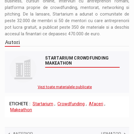
business, cursuri online, interviuri cu antreprenori romani,
platforma proprie de crowdfunding, mentorat, networking si
pitching. De la lansare, Startarium a adunat o comunitate de
peste 32.000 de membri si 50 de mentori cu care antreprenorii
pot lucra gratuit, a publicat peste 350 de materiale si a deschis
accesul la finantari ce depasesc 470.000 de euro.
Autori
STARTARIUM CROWDFUNDING
MAKEATHON
Vezi toate materialele publicate
ETICHETE :
Startarium
,
Crowdfunding
,
Afaceri
,
Makeathon
ANTERIOR
URMATOR