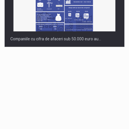
Companiile cu cifra de afaceri sub 50.000 euro au…
Dinu Bumbacea revine in PwC Romania ca Partener si…