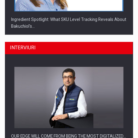
Ingredient Spotlight: What SKU Level Tracking Reveals About
Bakuchiol's…
INTERVIURI
Producatorii si comerciantii care nu se supun noilor
reglementari…
OUR EDGE WILL COME FROM BEING THE MOST DIGITALIZED…