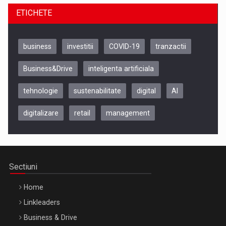
ETICHETE
business
investitii
COVID-19
tranzactii
Business&Drive
inteligenta artificiala
tehnologie
sustenabilitate
digital
AI
digitalizare
retail
management
Be Inspired. Make it Happen!, CLUJ, 9 Decembrie
Cluj-Napoca – 9 Dec 2026
Sectiuni
Home
Linkleaders
Business & Drive