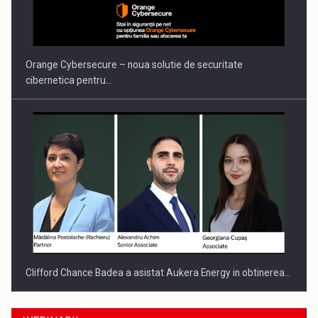
Orange Cybersecure – noua solutie de securitate
cibernetica pentru…
Clifford Chance Badea a asistat Aukera Energy in obtinerea…