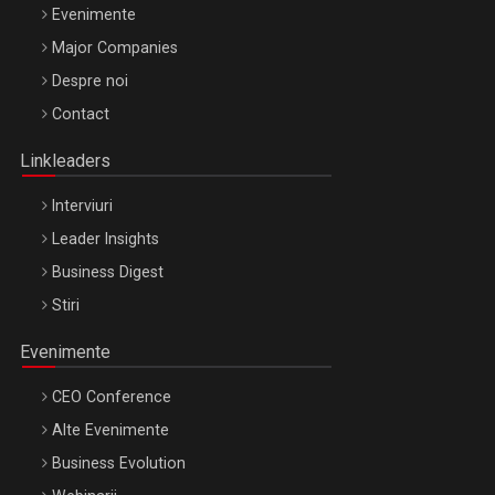
Evenimente
Major Companies
Be Inspired. Make it Happen!, ARTEMIS LETO, ORADEA, 8
Despre noi
Octombrie
Contact
Oradea – 8 Oct 2026
Linkleaders
Interviuri
Leader Insights
Business Digest
Stiri
Evenimente
CEO Conference
Alte Evenimente
Business Evolution