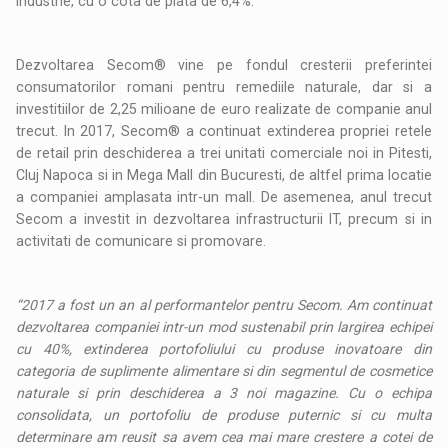
industrie, cu o cota de piata de 6,4%.
Dezvoltarea Secom® vine pe fondul cresterii preferintei
consumatorilor romani pentru remediile naturale, dar si a
investitiilor de 2,25 milioane de euro realizate de companie anul
trecut. In 2017, Secom® a continuat extinderea propriei retele
de retail prin deschiderea a trei unitati comerciale noi in Pitesti,
Cluj Napoca si in Mega Mall din Bucuresti, de altfel prima locatie
a companiei amplasata intr-un mall. De asemenea, anul trecut
Secom a investit in dezvoltarea infrastructurii IT, precum si in
activitati de comunicare si promovare.
“2017 a fost un an al performantelor pentru Secom. Am continuat
dezvoltarea companiei intr-un mod sustenabil prin largirea echipei
cu 40%, extinderea portofoliului cu produse inovatoare din
categoria de suplimente alimentare si din segmentul de cosmetice
naturale si prin deschiderea a 3 noi magazine. Cu o echipa
consolidata, un portofoliu de produse puternic si cu multa
determinare am reusit sa avem cea mai mare crestere a cotei de