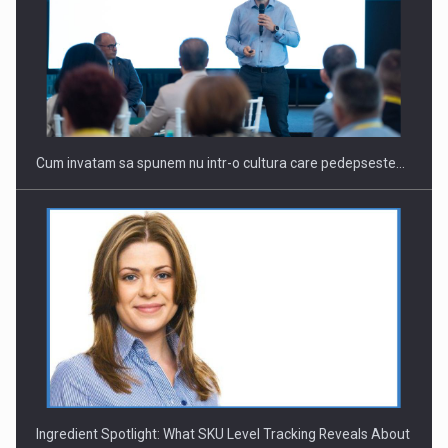
Webinar - Business Evolution-RETHINK STRATEGY-Finantare
Investitii Digitalizare
Cum invatam sa spunem nu intr-o cultura care pedepseste…
Ingredient Spotlight: What SKU Level Tracking Reveals About