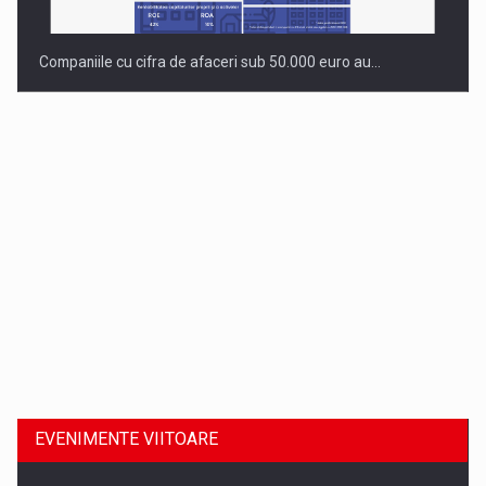
Companiile cu cifra de afaceri sub 50.000 euro au…
Dinu Bumbacea revine in PwC Romania ca Partener si…
EVENIMENTE VIITOARE