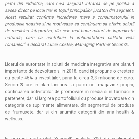
piata din industrie, care ne-a asigurat intrarea de pe pozitia a
sasea direct pe locul trei in topul principalilor jucatori din segment.
Acest rezultat confirma increderea mare a consumatorului in
produsele noastre si ne motiveaza sa continuam sa oferim solutii
de medicina integrativa, din cele mai bune mixuri de ingrediente
naturale, care sa contribuie la imbunatatirea calitatii vietii
romanilor” a declarat Lucia Costea, Managing Partner Secom®.
Liderul de autoritate in solutii de medicina integrativa are planuri
importante de dezvoltare si in 2018, cand isi propune o crestere
cu peste 45% a investitiilor, pana la circa 3,3 milioane de euro.
Secom® are in plan lansarea a patru noi magazine proprii,
continuarea activitatilor de promovare in media si in farmaciile
partenere, dar si largirea portofoliului cu produse inovatoare din
categoria de suplimente alimentare, din segmentul de produse
de frumusete, dar si din anumite categorii din aria health &
wellness.
In prezent portofoliul Secom® include 300 de suplimente