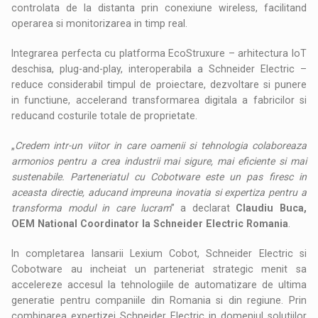
controlata de la distanta prin conexiune wireless, facilitand
operarea si monitorizarea in timp real.
Integrarea perfecta cu platforma EcoStruxure – arhitectura IoT
deschisa, plug-and-play, interoperabila a Schneider Electric –
reduce considerabil timpul de proiectare, dezvoltare si punere
in functiune, accelerand transformarea digitala a fabricilor si
reducand costurile totale de proprietate.
„
Credem intr-un viitor in care oamenii si tehnologia colaboreaza
armonios pentru a crea industrii mai sigure, mai eficiente si mai
sustenabile. Parteneriatul cu Cobotware este un pas firesc in
aceasta directie, aducand impreuna inovatia si expertiza pentru a
transforma modul in care lucram
” a declarat
Claudiu Buca,
OEM National Coordinator la Schneider Electric Romania
.
In completarea lansarii Lexium Cobot, Schneider Electric si
Cobotware au incheiat un parteneriat strategic menit sa
accelereze accesul la tehnologiile de automatizare de ultima
generatie pentru companiile din Romania si din regiune. Prin
combinarea expertizei Schneider Electric in domeniul solutiilor