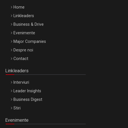
Home
Linkleaders
Business & Drive
Evenimente
Major Companies
Be Inspired. Make it Happen!, ARTEMIS LETO, ORADEA, 8
Despre noi
Octombrie
Contact
Oradea – 8 Oct 2026
Linkleaders
Interviuri
Leader Insights
Business Digest
Stiri
Evenimente