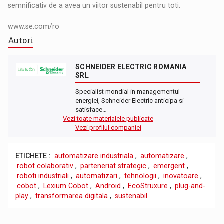
semnificativ de a avea un viitor sustenabil pentru toti.
www.se.com/ro
Autori
SCHNEIDER ELECTRIC ROMANIA
SRL
Specialist mondial in managementul
energiei, Schneider Electric anticipa si
satisface…
Vezi toate materialele publicate
Vezi profilul companiei
ETICHETE :
automatizare industriala
,
automatizare
,
robot colaborativ
,
parteneriat strategic
,
emergent
,
roboti industriali
,
automatizari
,
tehnologii
,
inovatoare
,
cobot
,
Lexium Cobot
,
Android
,
EcoStruxure
,
plug-and-
play
,
transformarea digitala
,
sustenabil