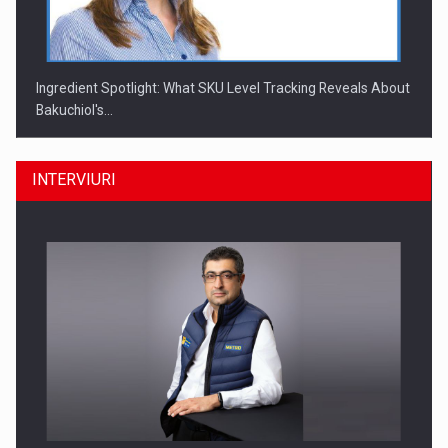
Ingredient Spotlight: What SKU Level Tracking Reveals About
Bakuchiol's…
INTERVIURI
Producatorii si comerciantii care nu se supun noilor
reglementari…