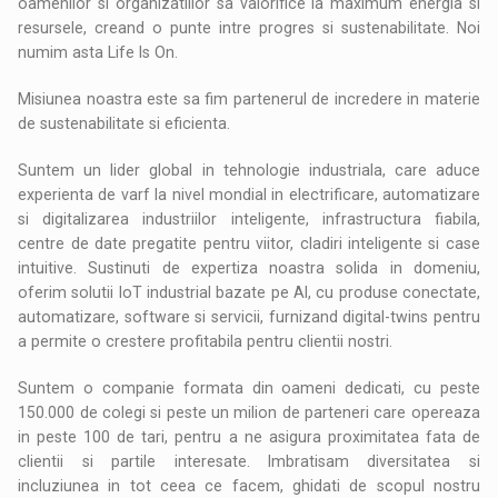
oamenilor si organizatiilor sa valorifice la maximum energia si
resursele, creand o punte intre progres si sustenabilitate. Noi
numim asta Life Is On.
Misiunea noastra este sa fim partenerul de incredere in materie
de sustenabilitate si eficienta.
Suntem un lider global in tehnologie industriala, care aduce
experienta de varf la nivel mondial in electrificare, automatizare
si digitalizarea industriilor inteligente, infrastructura fiabila,
centre de date pregatite pentru viitor, cladiri inteligente si case
intuitive. Sustinuti de expertiza noastra solida in domeniu,
oferim solutii IoT industrial bazate pe AI, cu produse conectate,
automatizare, software si servicii, furnizand digital-twins pentru
a permite o crestere profitabila pentru clientii nostri.
Suntem o companie formata din oameni dedicati, cu peste
150.000 de colegi si peste un milion de parteneri care opereaza
in peste 100 de tari, pentru a ne asigura proximitatea fata de
clientii si partile interesate. Imbratisam diversitatea si
incluziunea in tot ceea ce facem, ghidati de scopul nostru