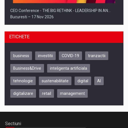
CEO Conference - THE BIG RETHINK - LEADERSHIP IN AN…
Bucuresti – 17 Nov 2026
ETICHETE
business
investitii
COVID-19
tranzactii
Business&Drive
inteligenta artificiala
tehnologie
sustenabilitate
digital
AI
digitalizare
retail
management
Be Inspired. Make it Happen!, CLUJ, 9 Decembrie
Cluj-Napoca – 9 Dec 2026
Sectiuni