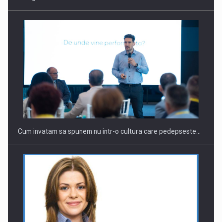
Webinar - Business Evolution-RETHINK STRATEGY-Finantare
Investitii Digitalizare
Cum invatam sa spunem nu intr-o cultura care pedepseste…