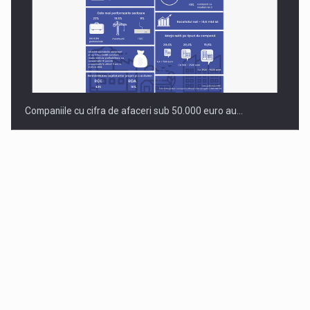
Companiile cu cifra de afaceri sub 50.000 euro au…
Dinu Bumbacea revine in PwC Romania ca Partener si…