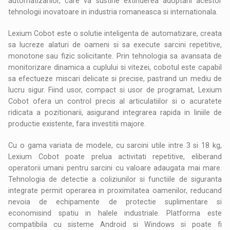
automatizarilor, care va sustine extinderea adoptarii acestor
tehnologii inovatoare in industria romaneasca si internationala.
Lexium Cobot este o solutie inteligenta de automatizare, creata
sa lucreze alaturi de oameni si sa execute sarcini repetitive,
monotone sau fizic solicitante. Prin tehnologia sa avansata de
monitorizare dinamica a cuplului si vitezei, cobotul este capabil
sa efectueze miscari delicate si precise, pastrand un mediu de
lucru sigur. Fiind usor, compact si usor de programat, Lexium
Cobot ofera un control precis al articulatiilor si o acuratete
ridicata a pozitionarii, asigurand integrarea rapida in liniile de
productie existente, fara investitii majore.
Cu o gama variata de modele, cu sarcini utile intre 3 si 18 kg,
Lexium Cobot poate prelua activitati repetitive, eliberand
operatorii umani pentru sarcini cu valoare adaugata mai mare.
Tehnologia de detectie a coliziunilor si functiile de siguranta
integrate permit operarea in proximitatea oamenilor, reducand
nevoia de echipamente de protectie suplimentare si
economisind spatiu in halele industriale. Platforma este
compatibila cu sisteme Android si Windows si poate fi