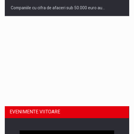
Companiile cu cifra de afaceri sub 50.000 euro au…
Dinu Bumbacea revine in PwC Romania ca Partener si…
EVENIMENTE VIITOARE