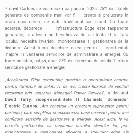
Potrivit Gartner, se estimeaza ca pana in 2025, 75% din datele
generate de companiile mari vor fi create si prelucrate in
afara unui centru de date traditional sau cloud. Cu toate
acestea, deoarece infrastructura Edge este raspandita
geografic, si adesea nu beneficiaza de asistenta IT la fata
locului, necesita invariabil monitorizarea si gestionarea de la
distanta. Acest lucru deschide calea pentru oportunitati
majore in vanzarea serviciilor de administrare a energiei. Cu
toate acestea, astazi, doar 27% din furnizorii de solutii IT ofera
servicii de gestionare a energiei.
„
Accelerarea Edge computing prezinta o oportunitate enorma
pentru furnizorii de solutii IT de a-si creste fluxurile de venituri
recurente prin vanzarea Managed Power Services
”, a declarat
David Terry, vicep-resedintele IT Channels, Schneider
Electric Europa
. „
Am construit un program cuprinzator pentru
parteneri, care simplifica si accelereaza pasii necesari pentru a-si
configura serviciile de gestionare a energiei. Acest lucru le va
permite partenerilor sa raspunda nevoilor clientilor lor, prin
monitorizarea si gestionarea eficienta a site-urilor edge ale