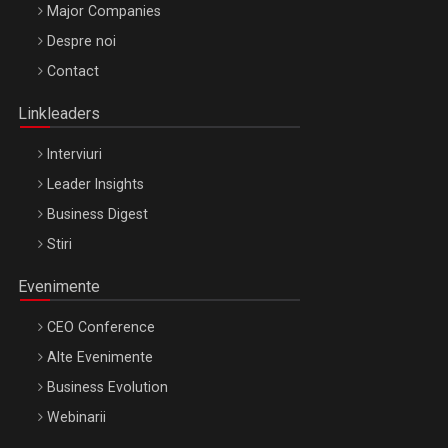
Major Companies
Be Inspired. Make it Happen!, ARTEMIS LETO, ORADEA, 8
Despre noi
Octombrie
Contact
Oradea – 8 Oct 2026
Linkleaders
Interviuri
Leader Insights
Business Digest
Stiri
Evenimente
CEO Conference
Alte Evenimente
Business Evolution
Webinarii