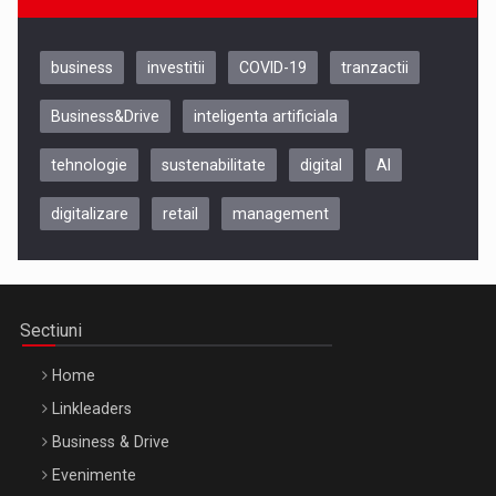
business
investitii
COVID-19
tranzactii
Business&Drive
inteligenta artificiala
tehnologie
sustenabilitate
digital
AI
digitalizare
retail
management
Be Inspired. Make it Happen!, CLUJ, 9 Decembrie
Cluj-Napoca – 9 Dec 2026
Sectiuni
Home
Linkleaders
Business & Drive
Evenimente