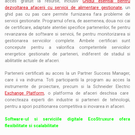
acces gratuit la resurse, inclusiv
Ghidul esential pentru
dezvoltarea afacerii cu servicii de alimentare gestionate
, un
ghid pas cu pas care permite furnizarea fara probleme de
servicii gestionate. Programul ofera, de asemenea, doua noi cai
de certificare, adaptate atentiei specifice partenerilor, fie pentru
revanzarea de software si servicii, fie pentru monitorizarea si
gestionarea serviciilor complete. Ambele certificari sunt
concepute pentru a valorifica competentele serviciilor
energetice gestionate de parteneri, indiferent de stadiul si
abilitatile actuale de afaceri.
Partenerii certificati au acces la un Partner Success Manager,
care ii va indruma. Toti participantii la program au acces la
instrumente de proiectare, precum si la Schneider Electric
Exchange Platform
, o platforma de afaceri deschisa care
conecteaza experti din industrie si parteneri de tehnologii,
pentru a spori pozitionarea competitiva si inovarea in afaceri.
Software-ul si serviciile digitale EcoStruxure ofera
flexibilitate si scalabilitate