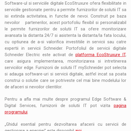
Software-ul si serviciile digitale EcoStruxure ofera flexibilitate in
serviciile gestionate pentru a permite furnizorilor de solutii IT sa
isi extinda activitatea, in functie de nevoi. Construit pe baza
nevoilor partenerilor, acest portofoliu flexibil si personalizabil
le permite furnizorilor de solutii IT sa ofere monitorizare
avansata la distanta 24/7 si asistenta la distanta/la fata locului,
cu optiunea de a-si valorifica investitiile in servicii sau catre
expertii in servicii Schneider. Portofoliul de servicii digitale
Schneider Electric este activat de
platforma EcoStruxure IT
,
care asigura implementarea, monitorizarea si intretinerea
serviciilor edge. Furnizorii de solutii IT mySchneider pot selecta
si adauga software-uri si servicii digitale, astfel incat sa poata
construi o solutie care se potriveste cel mai bine modelului lor
de afaceri si nevoilor clientilor.
Pentru a afla mai multe despre programul Edge Software &
Digital Services, furnizorii de solutii IT pot vizita
pagina
programului
.
„Ghidul esential pentru dezvoltarea afacerii cu servicii de
gestionare a energiei” este disponibil
aici
.