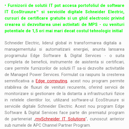
• Furnizorii de solutii IT pot accesa portofoliul de software
IT EcoStruxure™ si serviciile digitale Schneider Electric,
cursuri de certificare gratuite si un ghid electronic privind
crearea si dezvoltarea unei activitati de MPS - cu venituri
potentiale de 1,5 ori mai mari decat costul tehnologic initial
Schneider Electric, liderul global in transformarea digitala a
managementului si automatizarii energiei, anunta lansarea
programului Edge Software & Digital Services - o suita
completa de beneficii, instrumente de asistenta si certificari,
care permite furnizorilor de solutii IT sa-si dezvolte activitatile
de Managed Power Services. Formulat ca raspuns la cresterea
semnificativa a
Edge computing
, acest nou program permite
stabilirea de fluxuri de venituri recurente, oferind servicii de
monitorizare si gestionare de la distanta a infrastructurii fizice
in retelele clientilor lor, utilizand software-ul EcoStruxure si
serviciile digitale Schneider Electric. Acest nou program Edge
Software & Digital Services face parte din premiatul program
de parteneriat „
mySchneider IT Solutions
”, cunoscut anterior
sub numele de APC Channel Partner Program.