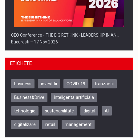
CEO Conference - THE BIG RETHINK - LEADERSHIP IN AN…
Bucuresti – 17 Nov 2026
ETICHETE
business
investitii
COVID-19
tranzactii
Business&Drive
inteligenta artificiala
tehnologie
sustenabilitate
digital
AI
digitalizare
retail
management
Be Inspired. Make it Happen!, CLUJ, 9 Decembrie
Cluj-Napoca – 9 Dec 2026