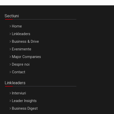
Sectiuni
Home
Linkleaders
Business & Drive
Evenimente
Major Companies
Be Inspired. Make it Happen!, ARTEMIS LETO, ORADEA, 8
Despre noi
Octombrie
Contact
Oradea – 8 Oct 2026
Linkleaders
Interviuri
Leader Insights
Business Digest