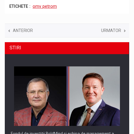
ETICHETE :
omv petrom
ANTERIOR
URMATOR
STIRI
Fondul de investitii BoldMind si echipa de management a…