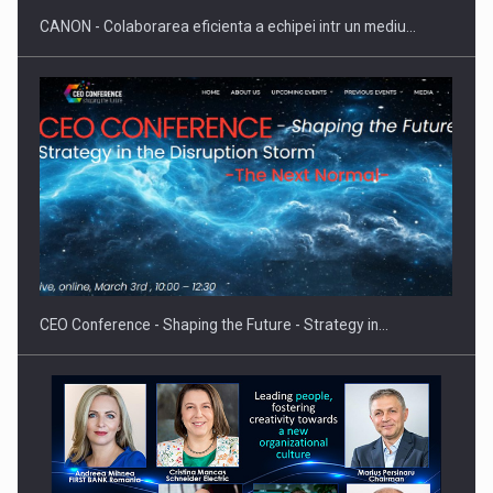
CANON - Colaborarea eficienta a echipei intr un mediu…
Hard Enduro Piatra Craiului 2026, fueled by benzinariile RO…
CEO Conference - Shaping the Future - Strategy in…