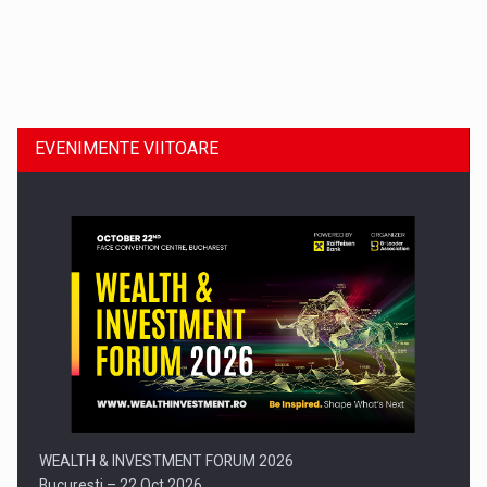
Dinu Bumbacea revine in PwC Romania ca Partener si…
EVENIMENTE VIITOARE
Comunicat de presa: Joburile part-time reincep sa intre pe…
WEALTH & INVESTMENT FORUM 2026
Bucuresti – 22 Oct 2026