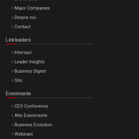
Major Companies
Be Inspired. Make it Happen!, ARTEMIS LETO, ORADEA, 8
Despre noi
Octombrie
Contact
Oradea – 8 Oct 2026
Linkleaders
Interviuri
Leader Insights
Business Digest
Stiri
Evenimente
CEO Conference
Alte Evenimente
Business Evolution
Webinarii