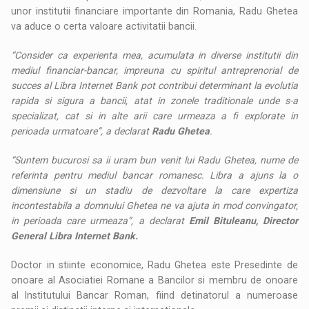
unor institutii financiare importante din Romania, Radu Ghetea
va aduce o certa valoare activitatii bancii.
“Consider ca experienta mea, acumulata in diverse institutii din
mediul financiar-bancar, impreuna cu spiritul antreprenorial de
succes al Libra Internet Bank pot contribui determinant la evolutia
rapida si sigura a bancii, atat in zonele traditionale unde s-a
specializat, cat si in alte arii care urmeaza a fi explorate in
perioada urmatoare”, a declarat
Radu Ghetea
.
“Suntem bucurosi sa ii uram bun venit lui Radu Ghetea, nume de
referinta pentru mediul bancar romanesc. Libra a ajuns la o
dimensiune si un stadiu de dezvoltare la care expertiza
incontestabila a domnului Ghetea ne va ajuta in mod convingator,
in perioada care urmeaza”, a declarat
Emil Bituleanu, Director
General Libra Internet Bank.
Doctor in stiinte economice, Radu Ghetea este Presedinte de
onoare al Asociatiei Romane a Bancilor si membru de onoare
al Institutului Bancar Roman, fiind detinatorul a numeroase