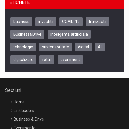
ETICHETE
business
investitii
COVID-19
tranzactii
Business&Drive
inteligenta artificiala
tehnologie
sustenabilitate
digital
AI
digitalizare
retail
eveniment
Be Inspired. Make it Happen!, CLUJ, 9 Decembrie
Cluj-Napoca – 9 Dec 2026
Sectiuni
Home
Linkleaders
Business & Drive
Evenimente