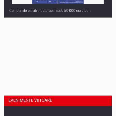
Companiile cu cifra de afaceri sub 50.000 euro au…
Dinu Bumbacea revine in PwC Romania ca Partener si…
EVENIMENTE VIITOARE