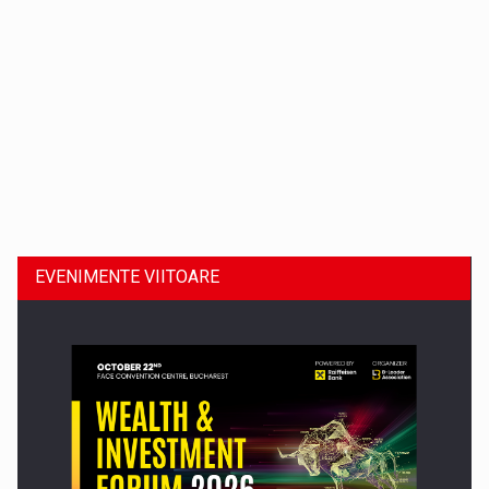
Dinu Bumbacea revine in PwC Romania ca Partener si…
EVENIMENTE VIITOARE