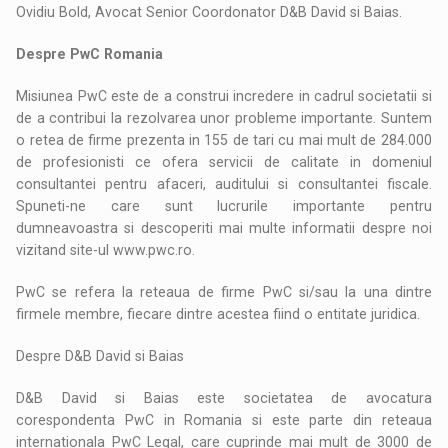
Ovidiu Bold, Avocat Senior Coordonator D&B David si Baias.
Despre PwC Romania
Misiunea PwC este de a construi incredere in cadrul societatii si
de a contribui la rezolvarea unor probleme importante. Suntem
o retea de firme prezenta in 155 de tari cu mai mult de 284.000
de profesionisti ce ofera servicii de calitate in domeniul
consultantei pentru afaceri, auditului si consultantei fiscale.
Spuneti-ne care sunt lucrurile importante pentru
dumneavoastra si descoperiti mai multe informatii despre noi
vizitand site-ul www.pwc.ro.
PwC se refera la reteaua de firme PwC si/sau la una dintre
firmele membre, fiecare dintre acestea fiind o entitate juridica.
Despre D&B David si Baias
D&B David si Baias este societatea de avocatura
corespondenta PwC in Romania si este parte din reteaua
internationala PwC Legal, care cuprinde mai mult de 3000 de