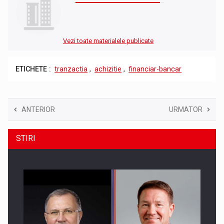
Vezi toate materialele publicate
ETICHETE :
tranzactia
,
achizitie
,
financiar-bancar
ANTERIOR
URMATOR
STIRI