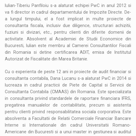
Iulian-Tiberiu Panfiloiu s-a alaturat echipei PwC in anul 2012 si
va fi director in cadrul departamentului de Impozite Directe. De-
a lungul timpului, el a fost implicat in multe proiecte de
consultanta fiscala, inclusiv due diligence, structurari achizitii,
fuziuni si divizari, etc., pentru clienti din diferite domenii de
activitate. Absolvent al Academiei de Studii Economice din
Bucuresti, Iulian este membru al Camerei Consultantilor Fiscali
din Romania si detine certificarea ADIT, emisa de Institutul
Autorizat de Fiscalitate din Marea Britanie.
Cu o experienta de peste 12 ani in proiecte de audit financiar si
consultanta contabila, Dana Lucanu s-a alaturat PwC in 2014 si
lucreaza in cadrul practicii de Piete de Capital si Servicii de
Consultanta Contabila (CMAAS) din Romania. Este specializata
in consultanta privind standardele de raportare financiara IFRS,
pregatirea manualelor de contabilitate, precum si asistenta
pentru clienti privind responsabilitatea sociala corporativa. Este
absolventa a Facultatii de Relatii Comerciale Financiar Bancare
Interne si Internationale din cadrul Universitatii Romano-
Americane din Bucuresti si a unui master in gestiunea si auditul