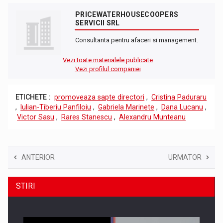
PRICEWATERHOUSECOOPERS
SERVICII SRL
Consultanta pentru afaceri si management.
Vezi toate materialele publicate
Vezi profilul companiei
ETICHETE :
promoveaza sapte directori
,
Cristina Paduraru
,
Iulian-Tiberiu Panfiloiu
,
Gabriela Marinete
,
Dana Lucanu
,
Victor Sasu
,
Rares Stanescu
,
Alexandru Munteanu
ANTERIOR
URMATOR
STIRI