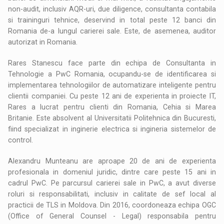
non-audit, inclusiv AQR-uri, due diligence, consultanta contabila
si traininguri tehnice, deservind in total peste 12 banci din
Romania de-a lungul carierei sale. Este, de asemenea, auditor
autorizat in Romania.
Rares Stanescu face parte din echipa de Consultanta in
Tehnologie a PwC Romania, ocupandu-se de identificarea si
implementarea tehnologiilor de automatizare inteligente pentru
clientii companiei. Cu peste 12 ani de experienta in proiecte IT,
Rares a lucrat pentru clienti din Romania, Cehia si Marea
Britanie. Este absolvent al Universitatii Politehnica din Bucuresti,
fiind specializat in inginerie electrica si ingineria sistemelor de
control.
Alexandru Munteanu are aproape 20 de ani de experienta
profesionala in domeniul juridic, dintre care peste 15 ani in
cadrul PwC. Pe parcursul carierei sale in PwC, a avut diverse
roluri si responsabilitati, inclusiv in calitate de sef local al
practicii de TLS in Moldova. Din 2016, coordoneaza echipa OGC
(Office of General Counsel - Legal) responsabila pentru