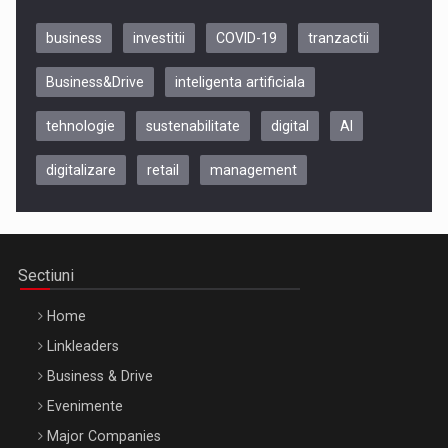
business
investitii
COVID-19
tranzactii
Business&Drive
inteligenta artificiala
tehnologie
sustenabilitate
digital
AI
digitalizare
retail
management
Be Inspired. Make it Happen!, CLUJ, 9 Decembrie
Cluj-Napoca – 9 Dec 2026
Sectiuni
Home
Linkleaders
Business & Drive
Evenimente
Major Companies