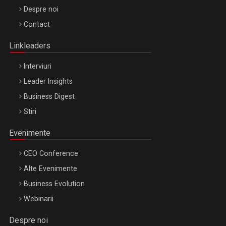
Be Inspired. Make it Happen!, ARTEMIS LETO, ORADEA, 8
Despre noi
Octombrie
Contact
Oradea – 8 Oct 2026
Linkleaders
Interviuri
Leader Insights
Business Digest
Stiri
Evenimente
CEO Conference
Alte Evenimente
Business Evolution
Webinarii
Despre noi