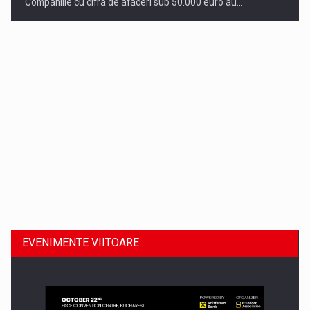
Companiile cu cifra de afaceri sub 50.000 euro au…
Dinu Bumbacea revine in PwC Romania ca Partener si…
EVENIMENTE VIITOARE