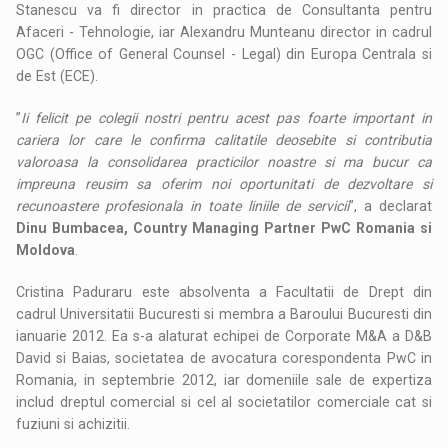
Stanescu va fi director in practica de Consultanta pentru
Afaceri - Tehnologie, iar Alexandru Munteanu director in cadrul
OGC (Office of General Counsel - Legal) din Europa Centrala si
de Est (ECE).
”
Ii felicit pe colegii nostri pentru acest pas foarte important in
cariera lor care le confirma calitatile deosebite si contributia
valoroasa la consolidarea practicilor noastre si ma bucur ca
impreuna reusim sa oferim noi oportunitati de dezvoltare si
recunoastere profesionala in toate liniile de servicii
”, a declarat
Dinu Bumbacea, Country Managing Partner PwC Romania si
Moldova
.
Cristina Paduraru este absolventa a Facultatii de Drept din
cadrul Universitatii Bucuresti si membra a Baroului Bucuresti din
ianuarie 2012. Ea s-a alaturat echipei de Corporate M&A a D&B
David si Baias, societatea de avocatura corespondenta PwC in
Romania, in septembrie 2012, iar domeniile sale de expertiza
includ dreptul comercial si cel al societatilor comerciale cat si
fuziuni si achizitii.