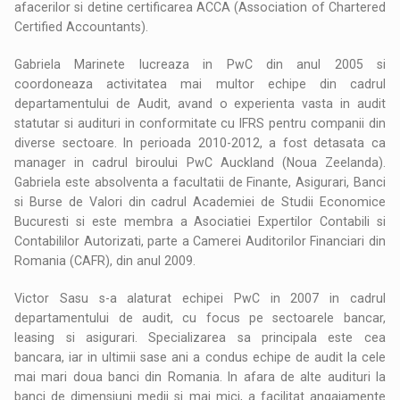
afacerilor si detine certificarea ACCA (Association of Chartered
Certified Accountants).
Gabriela Marinete lucreaza in PwC din anul 2005 si
coordoneaza activitatea mai multor echipe din cadrul
departamentului de Audit, avand o experienta vasta in audit
statutar si audituri in conformitate cu IFRS pentru companii din
diverse sectoare. In perioada 2010-2012, a fost detasata ca
manager in cadrul biroului PwC Auckland (Noua Zeelanda).
Gabriela este absolventa a facultatii de Finante, Asigurari, Banci
si Burse de Valori din cadrul Academiei de Studii Economice
Bucuresti si este membra a Asociatiei Expertilor Contabili si
Contabililor Autorizati, parte a Camerei Auditorilor Financiari din
Romania (CAFR), din anul 2009.
Victor Sasu s-a alaturat echipei PwC in 2007 in cadrul
departamentului de audit, cu focus pe sectoarele bancar,
leasing si asigurari. Specializarea sa principala este cea
bancara, iar in ultimii sase ani a condus echipe de audit la cele
mai mari doua banci din Romania. In afara de alte audituri la
banci de dimensiuni medii si mai mici, a facilitat angajamente