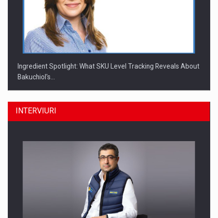
Ingredient Spotlight: What SKU Level Tracking Reveals About
Bakuchiol's…
INTERVIURI
Producatorii si comerciantii care nu se supun noilor