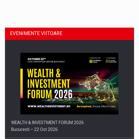
Dinu Bumbacea revine in PwC Romania ca Partener si…
EVENIMENTE VIITOARE
Comunicat de presa: Joburile part-time reincep sa intre pe…
WEALTH & INVESTMENT FORUM 2026
Bucuresti – 22 Oct 2026