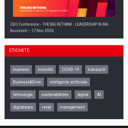
CEO Conference - THE BIG RETHINK - LEADERSHIP IN AN…
Bucuresti – 17 Nov 2026
ETICHETE
business
investitii
COVID-19
tranzactii
Business&Drive
inteligenta artificiala
tehnologie
sustenabilitate
digital
AI
digitalizare
retail
management
Be Inspired. Make it Happen!, CLUJ, 9 Decembrie
Cluj-Napoca – 9 Dec 2026