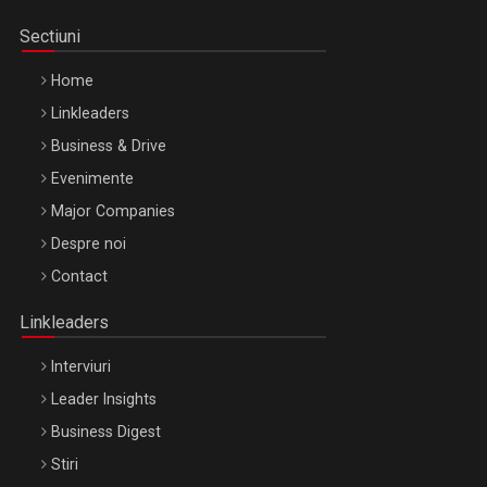
Sectiuni
Home
Linkleaders
Business & Drive
Evenimente
Major Companies
Be Inspired. Make it Happen!, ARTEMIS LETO, ORADEA, 8
Despre noi
Octombrie
Contact
Oradea – 8 Oct 2026
Linkleaders
Interviuri
Leader Insights
Business Digest
Stiri