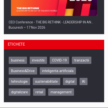
CEO Conference - THE BIG RETHINK - LEADERSHIP IN AN…
Bucuresti – 17 Nov 2026
ETICHETE
business
investitii
COVID-19
tranzactii
Business&Drive
inteligenta artificiala
tehnologie
sustenabilitate
digital
AI
digitalizare
retail
management
Be Inspired. Make it Happen!, CLUJ, 9 Decembrie
Cluj-Napoca – 9 Dec 2026