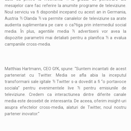
mesajelor care fac referire la anumite programe de televiziune.
Noul serviciu va fi disponibil incepand cu acest an in Germania,
Austria ?i Olanda ?i va permite canalelor de televiziune sa arate
audienta suplimentara pe care o ca?tiga prin intermediul social
media. În plus, agentiile media ?i advertiserii vor avea la
dispozitie parametrii mai detaliati pentru a planifica ?i a evalua
campaniile cross-media.
Matthias Hartmann, CEO GfK, spune: “Suntem incantati de acest
parteneriat cu Twitter. Media se afla abia la inceputul
transformarii sale igitale ?i Twitter s-a dovedit a fi “o portavoce
sociala” pentru evenimentele live ?i pentru emisiunile de
televiziune. Credem ca interactiunea dintre diferite canale
media este deosebit de interesanta. De aceea, oferim insight-uri
asupra efectelor cross-media, alaturi de Twitter, noul nostru
partener inovator.”