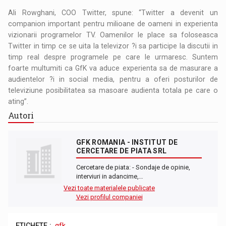
Ali Rowghani, COO Twitter, spune: “Twitter a devenit un
companion important pentru milioane de oameni in experienta
vizionarii programelor TV. Oamenilor le place sa foloseasca
Twitter in timp ce se uita la televizor ?i sa participe la discutii in
timp real despre programele pe care le urmaresc. Suntem
foarte multumiti ca GfK va aduce experienta sa de masurare a
audientelor ?i in social media, pentru a oferi posturilor de
televiziune posibilitatea sa masoare audienta totala pe care o
ating”.
Autori
GFK ROMANIA - INSTITUT DE
CERCETARE DE PIATA SRL
Cercetare de piata: - Sondaje de opinie,
interviuri in adancime,…
Vezi toate materialele publicate
Vezi profilul companiei
ETICHETE :
gfk