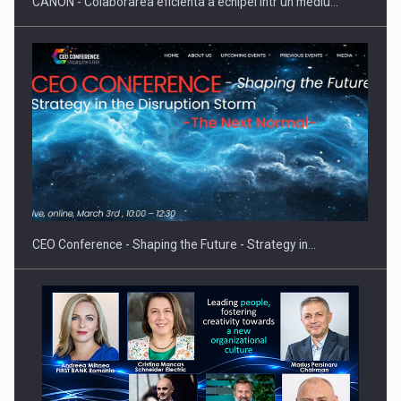
CANON - Colaborarea eficienta a echipei intr un mediu…
Hard Enduro Piatra Craiului 2026, fueled by benzinariile RO…
CEO Conference - Shaping the Future - Strategy in…