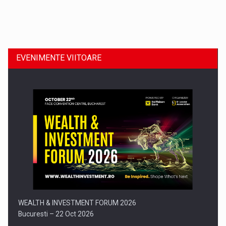
Dinu Bumbacea revine in PwC Romania ca Partener si…
EVENIMENTE VIITOARE
Comunicat de presa: Joburile part-time reincep sa intre pe…
WEALTH & INVESTMENT FORUM 2026
Bucuresti – 22 Oct 2026