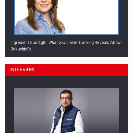
Ingredient Spotlight: What SKU Level Tracking Reveals About
Bakuchiol's…
INTERVIURI
Producatorii si comerciantii care nu se supun noilor