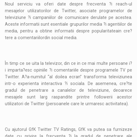
Noul serviciu va oferi date despre frecventa ?i reach-ul
mesajelor utilizatorilor de Twitter, asociate programelor de
televiziune ?i campaniilor de comunicare derulate pe acestea.
Aceste informatii sunt esentiale grupurilor media ?i agentiilor de
media, pentru a obtine informatii despre popularitateain cre?
tere a comentariilordin social media.
În timp ce se uita la televizor, din ce in ce mai multe persoane i?
i imparta?esc opiniile ?i comentariile despre programele TV pe
Twitter. A?a-numitul “al doilea ecran” transforma televiziunea
intr-o experienta interactiva ?i sociala. De asemenea, cre?te
gradul de penetrare a canalelor de televiziune, deoarece
mesajele sunt larg raspandite printre followerii acestor
utilizatori de Twitter (persoanele care le urmaresc activitatea).
Cu ajutorul GfK Twitter TV Ratings, GfK va putea sa furnizeze
date cu privire la frecventa ?i la gradul de penetrare ale