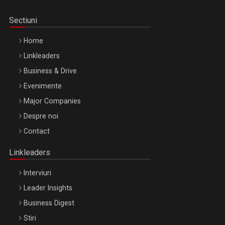
Sectiuni
Home
Linkleaders
Business & Drive
Evenimente
Major Companies
Be Inspired. Make it Happen!, ARTEMIS LETO, ORADEA, 8
Despre noi
Octombrie
Contact
Oradea – 8 Oct 2026
Linkleaders
Interviuri
Leader Insights
Business Digest
Stiri