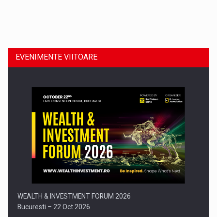
Dinu Bumbacea revine in PwC Romania ca Partener si…
EVENIMENTE VIITOARE
Comunicat de presa: Joburile part-time reincep sa intre pe…
WEALTH & INVESTMENT FORUM 2026
Bucuresti – 22 Oct 2026