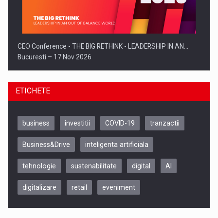
CEO Conference - THE BIG RETHINK - LEADERSHIP IN AN…
Bucuresti – 17 Nov 2026
ETICHETE
business
investitii
COVID-19
tranzactii
Business&Drive
inteligenta artificiala
tehnologie
sustenabilitate
digital
AI
digitalizare
retail
eveniment
Be Inspired. Make it Happen!, CLUJ, 9 Decembrie
Cluj-Napoca – 9 Dec 2026