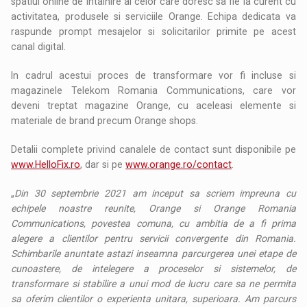
spatiul online de intalnire al celor care doresc sa fie la curent cu
activitatea, produsele si serviciile Orange. Echipa dedicata va
raspunde prompt mesajelor si solicitarilor primite pe acest
canal digital.
In cadrul acestui proces de transformare vor fi incluse si
magazinele Telekom Romania Communications, care vor
deveni treptat magazine Orange, cu aceleasi elemente si
materiale de brand precum Orange shops.
Detalii complete privind canalele de contact sunt disponibile pe
www.HelloFix.ro
, dar si pe
www.orange.ro/contact
.
„
Din 30 septembrie 2021 am inceput sa scriem impreuna cu
echipele noastre reunite, Orange si Orange Romania
Communications, povestea comuna, cu ambitia de a fi prima
alegere a clientilor pentru servicii convergente din Romania.
Schimbarile anuntate astazi inseamna parcurgerea unei etape de
cunoastere, de intelegere a proceselor si sistemelor, de
transformare si stabilire a unui mod de lucru care sa ne permita
sa oferim clientilor o experienta unitara, superioara. Am parcurs