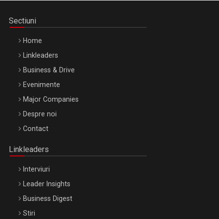
Sectiuni
Home
Linkleaders
Business & Drive
Evenimente
Major Companies
Be Inspired. Make it Happen!, ARTEMIS LETO, ORADEA, 8
Despre noi
Octombrie
Contact
Oradea – 8 Oct 2026
Linkleaders
Interviuri
Leader Insights
Business Digest
Stiri