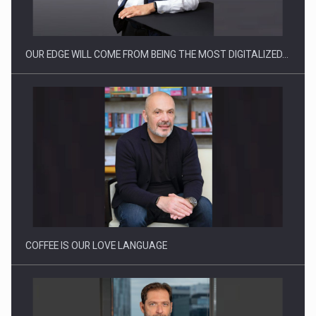
OUR EDGE WILL COME FROM BEING THE MOST DIGITALIZED…
Cum invatam sa spunem nu intr-o cultura care pedepseste…
COFFEE IS OUR LOVE LANGUAGE