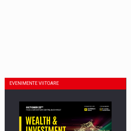
Dinu Bumbacea revine in PwC Romania ca Partener si…
EVENIMENTE VIITOARE