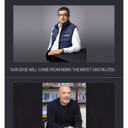
Producatorii si comerciantii care nu se supun noilor
reglementari…
OUR EDGE WILL COME FROM BEING THE MOST DIGITALIZED…