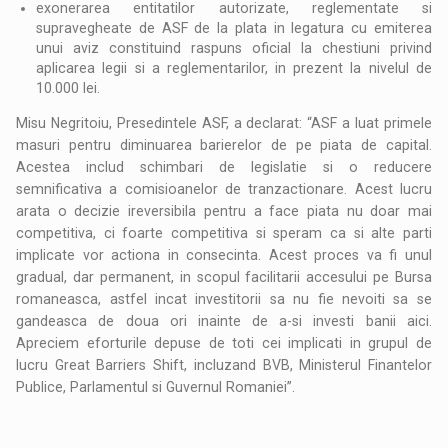
exonerarea entitatilor autorizate, reglementate si
supravegheate de ASF de la plata in legatura cu emiterea
unui aviz constituind raspuns oficial la chestiuni privind
aplicarea legii si a reglementarilor, in prezent la nivelul de
10.000 lei.
Misu Negritoiu, Presedintele ASF, a declarat: “ASF a luat primele
masuri pentru diminuarea barierelor de pe piata de capital.
Acestea includ schimbari de legislatie si o reducere
semnificativa a comisioanelor de tranzactionare. Acest lucru
arata o decizie ireversibila pentru a face piata nu doar mai
competitiva, ci foarte competitiva si speram ca si alte parti
implicate vor actiona in consecinta. Acest proces va fi unul
gradual, dar permanent, in scopul facilitarii accesului pe Bursa
romaneasca, astfel incat investitorii sa nu fie nevoiti sa se
gandeasca de doua ori inainte de a-si investi banii aici.
Apreciem eforturile depuse de toti cei implicati in grupul de
lucru Great Barriers Shift, incluzand BVB, Ministerul Finantelor
Publice, Parlamentul si Guvernul Romaniei”.