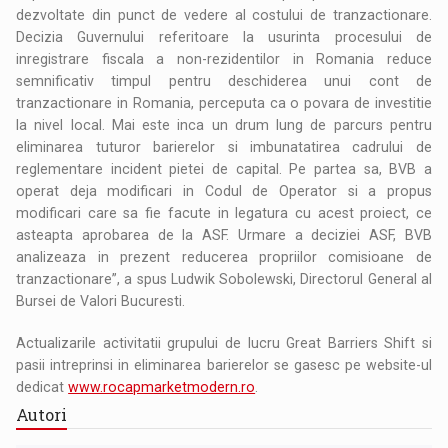
dezvoltate din punct de vedere al costului de tranzactionare.
Decizia Guvernului referitoare la usurinta procesului de
inregistrare fiscala a non-rezidentilor in Romania reduce
semnificativ timpul pentru deschiderea unui cont de
tranzactionare in Romania, perceputa ca o povara de investitie
la nivel local. Mai este inca un drum lung de parcurs pentru
eliminarea tuturor barierelor si imbunatatirea cadrului de
reglementare incident pietei de capital. Pe partea sa, BVB a
operat deja modificari in Codul de Operator si a propus
modificari care sa fie facute in legatura cu acest proiect, ce
asteapta aprobarea de la ASF. Urmare a deciziei ASF, BVB
analizeaza in prezent reducerea propriilor comisioane de
tranzactionare”, a spus Ludwik Sobolewski, Directorul General al
Bursei de Valori Bucuresti.
Actualizarile activitatii grupului de lucru Great Barriers Shift si
pasii intreprinsi in eliminarea barierelor se gasesc pe website-ul
dedicat
www.rocapmarketmodern.ro
.
Autori