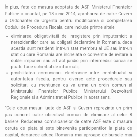
În plus, fata de masura adoptata de ASF, Ministerul Finantelor
Publice a anuntat, pe 18 iunie 2014, aprobarea de catre Guvern
a Ordonantei de Urgenta pentru modificarea si completarea
Codului de Procedura Fiscala, care include printre altele:
eliminarea obligativitatii de inregistare prin imputernicit a
nerezidentilor care au obligatii declarative in Romania, daca
acestia sunt rezidenti intr-un stat membru al UE sau intr-un
stat cu care Romania are incheiata o conventie de evitare a
dublei impuneri sau alt act juridic prin intermediul caruia se
poate face schimbul de informatii;
posibilitatea comunicarii electronice intre contribuabil si
autoritatea fiscala, pentru diverse acte procedurale sau
solicitari, cu mentiunea ca va urma un ordin comun al
Ministerului Finantelor Publice, Ministerului Dezvoltarii
Regionale si a Adminsitratiei Publice in acest sens.
“Cele doua masuri luate de ASF si Guvern reprezinta un prim
pas concret catre obiectivul comun de eliminare al celor 8
bariere. Reducerea comisioanelor de catre ASF este o masura
ceruta de piata si este binevenita participantilor la piata de
capital, deoarece aduce Romania mai aproape de bursele mai