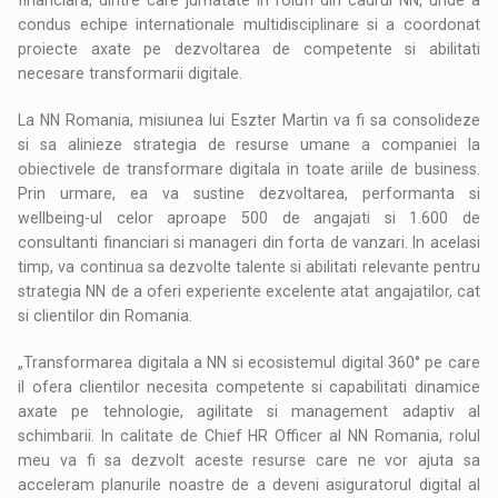
condus echipe internationale multidisciplinare si a coordonat
proiecte axate pe dezvoltarea de competente si abilitati
necesare transformarii digitale.
La NN Romania, misiunea lui Eszter Martin va fi sa consolideze
si sa alinieze strategia de resurse umane a companiei la
obiectivele de transformare digitala in toate ariile de business.
Prin urmare, ea va sustine dezvoltarea, performanta si
wellbeing-ul celor aproape 500 de angajati si 1.600 de
consultanti financiari si manageri din forta de vanzari. In acelasi
timp, va continua sa dezvolte talente si abilitati relevante pentru
strategia NN de a oferi experiente excelente atat angajatilor, cat
si clientilor din Romania.
„Transformarea digitala a NN si ecosistemul digital 360° pe care
il ofera clientilor necesita competente si capabilitati dinamice
axate pe tehnologie, agilitate si management adaptiv al
schimbarii. In calitate de Chief HR Officer al NN Romania, rolul
meu va fi sa dezvolt aceste resurse care ne vor ajuta sa
acceleram planurile noastre de a deveni asiguratorul digital al