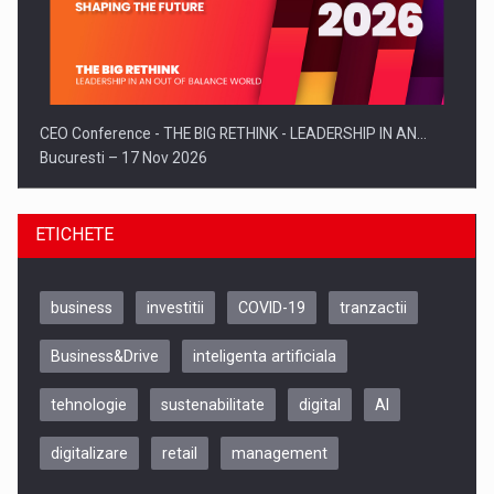
CEO Conference - THE BIG RETHINK - LEADERSHIP IN AN…
Bucuresti – 17 Nov 2026
ETICHETE
business
investitii
COVID-19
tranzactii
Business&Drive
inteligenta artificiala
tehnologie
sustenabilitate
digital
AI
digitalizare
retail
management
Be Inspired. Make it Happen!, CLUJ, 9 Decembrie
Cluj-Napoca – 9 Dec 2026