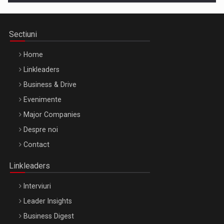
Sectiuni
Home
Linkleaders
Business & Drive
Evenimente
Major Companies
Be Inspired. Make it Happen!, ARTEMIS LETO, ORADEA, 8
Despre noi
Octombrie
Contact
Oradea – 8 Oct 2026
Linkleaders
Interviuri
Leader Insights
Business Digest