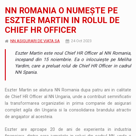
NN ROMANIA O NUMEȘTE PE
ESZTER MARTIN IN ROLUL DE
CHIEF HR OFFICER
NN ASIGURARI DE VIATA SA
24 Oct 2023
Eszter Martin este noul Chief HR Officer al NN Romania,
incepand din 15 noiembrie. Ea o inlocuiește pe Meliha
Yardim, care a preluat rolul de Chief HR Officer in cadrul
NN Spania.
Eszter Martin se alatura NN Romania dupa patru ani in calitate
de Chief HR Officer al NN Ungaria, unde a contribuit semnificativ
la transformarea organizatiei in prima companie de asigurari
complet agila din Ungaria si la consolidarea brandului atractiv
de angajator al acesteia.
Eszter are aproape 20 de ani de experienta in industria
financiara, dintre care jumatate in roluri din cadrul NN, unde a