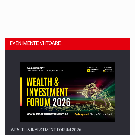
Dinu Bumbacea revine in PwC Romania ca Partener si…
EVENIMENTE VIITOARE
Comunicat de presa: Joburile part-time reincep sa intre pe…
WEALTH & INVESTMENT FORUM 2026