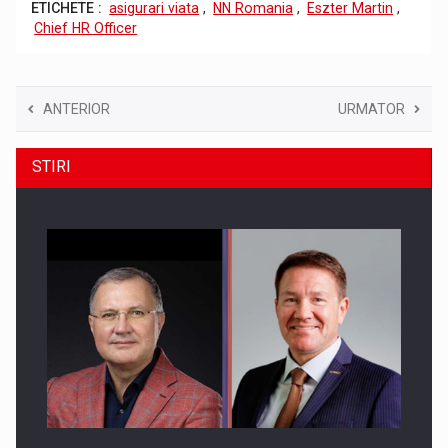
ETICHETE :
asigurari viata
,
NN Romania
,
Eszter Martin
,
Chief HR Officer
ANTERIOR
URMATOR
STIRI