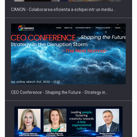
CANON - Colaborarea eficienta a echipei intr un mediu…
Hard Enduro Piatra Craiului 2026, fueled by benzinariile RO…
CEO Conference - Shaping the Future - Strategy in…