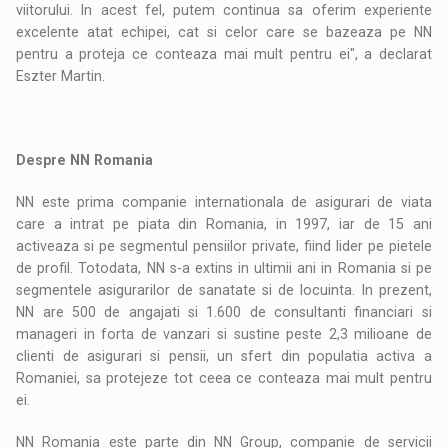
viitorului. In acest fel, putem continua sa oferim experiente
excelente atat echipei, cat si celor care se bazeaza pe NN
pentru a proteja ce conteaza mai mult pentru ei", a declarat
Eszter Martin.
Despre NN Romania
NN este prima companie internationala de asigurari de viata
care a intrat pe piata din Romania, in 1997, iar de 15 ani
activeaza si pe segmentul pensiilor private, fiind lider pe pietele
de profil. Totodata, NN s-a extins in ultimii ani in Romania si pe
segmentele asigurarilor de sanatate si de locuinta. In prezent,
NN are 500 de angajati si 1.600 de consultanti financiari si
manageri in forta de vanzari si sustine peste 2,3 milioane de
clienti de asigurari si pensii, un sfert din populatia activa a
Romaniei, sa protejeze tot ceea ce conteaza mai mult pentru
ei.
NN Romania este parte din NN Group, companie de servicii