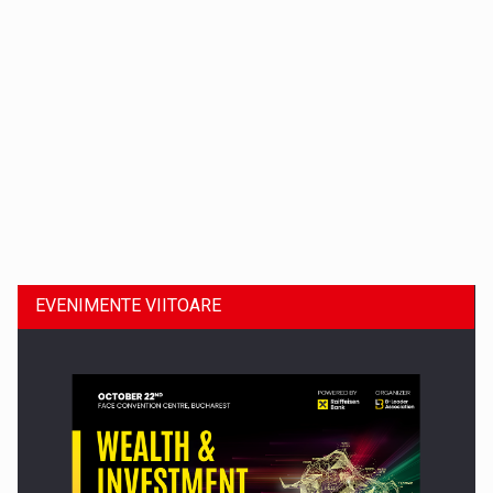
Dinu Bumbacea revine in PwC Romania ca Partener si…
EVENIMENTE VIITOARE