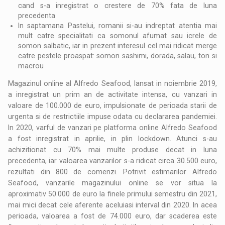
cand s-a inregistrat o crestere de 70% fata de luna
precedenta
In saptamana Pastelui, romanii si-au indreptat atentia mai
mult catre specialitati ca somonul afumat sau icrele de
somon salbatic, iar in prezent interesul cel mai ridicat merge
catre pestele proaspat: somon sashimi, dorada, salau, ton si
macrou
Magazinul online al Alfredo Seafood, lansat in noiembrie 2019,
a inregistrat un prim an de activitate intensa, cu vanzari in
valoare de 100.000 de euro, impulsionate de perioada starii de
urgenta si de restrictiile impuse odata cu declararea pandemiei.
In 2020, varful de vanzari pe platforma online Alfredo Seafood
a fost inregistrat in aprilie, in plin lockdown. Atunci s-au
achizitionat cu 70% mai multe produse decat in luna
precedenta, iar valoarea vanzarilor s-a ridicat circa 30.500 euro,
rezultati din 800 de comenzi. Potrivit estimarilor Alfredo
Seafood, vanzarile magazinului online se vor situa la
aproximativ 50.000 de euro la finele primului semestru din 2021,
mai mici decat cele aferente aceluiasi interval din 2020. In acea
perioada, valoarea a fost de 74.000 euro, dar scaderea este