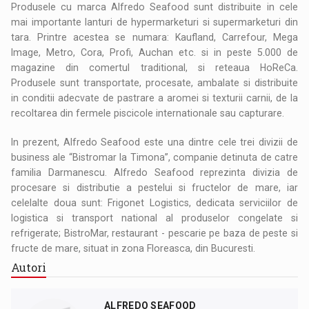
Produsele cu marca Alfredo Seafood sunt distribuite in cele
mai importante lanturi de hypermarketuri si supermarketuri din
tara. Printre acestea se numara: Kaufland, Carrefour, Mega
Image, Metro, Cora, Profi, Auchan etc. si in peste 5.000 de
magazine din comertul traditional, si reteaua HoReCa.
Produsele sunt transportate, procesate, ambalate si distribuite
in conditii adecvate de pastrare a aromei si texturii carnii, de la
recoltarea din fermele piscicole internationale sau capturare.
In prezent, Alfredo Seafood este una dintre cele trei divizii de
business ale “Bistromar la Timona”, companie detinuta de catre
familia Darmanescu. Alfredo Seafood reprezinta divizia de
procesare si distributie a pestelui si fructelor de mare, iar
celelalte doua sunt: Frigonet Logistics, dedicata serviciilor de
logistica si transport national al produselor congelate si
refrigerate; BistroMar, restaurant - pescarie pe baza de peste si
fructe de mare, situat in zona Floreasca, din Bucuresti.
Autori
ALFREDO SEAFOOD