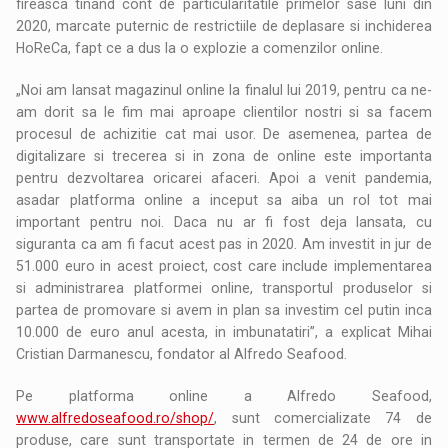
fireasca tinand cont de particularitatile primelor sase luni din
2020, marcate puternic de restrictiile de deplasare si inchiderea
HoReCa, fapt ce a dus la o explozie a comenzilor online.
„Noi am lansat magazinul online la finalul lui 2019, pentru ca ne-
am dorit sa le fim mai aproape clientilor nostri si sa facem
procesul de achizitie cat mai usor. De asemenea, partea de
digitalizare si trecerea si in zona de online este importanta
pentru dezvoltarea oricarei afaceri. Apoi a venit pandemia,
asadar platforma online a inceput sa aiba un rol tot mai
important pentru noi. Daca nu ar fi fost deja lansata, cu
siguranta ca am fi facut acest pas in 2020. Am investit in jur de
51.000 euro in acest proiect, cost care include implementarea
si administrarea platformei online, transportul produselor si
partea de promovare si avem in plan sa investim cel putin inca
10.000 de euro anul acesta, in imbunatatiri”, a explicat Mihai
Cristian Darmanescu, fondator al Alfredo Seafood.
Pe platforma online a Alfredo Seafood,
www.alfredoseafood.ro/shop/
, sunt comercializate 74 de
produse, care sunt transportate in termen de 24 de ore in