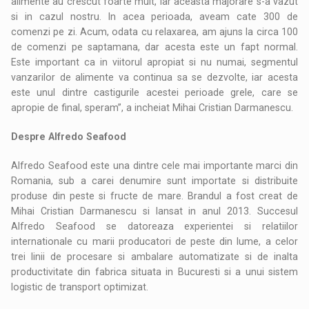
alimente au crescut foarte mult, iar aceasta majorare s-a vazut
si in cazul nostru. In acea perioada, aveam cate 300 de
comenzi pe zi. Acum, odata cu relaxarea, am ajuns la circa 100
de comenzi pe saptamana, dar acesta este un fapt normal.
Este important ca in viitorul apropiat si nu numai, segmentul
vanzarilor de alimente va continua sa se dezvolte, iar acesta
este unul dintre castigurile acestei perioade grele, care se
apropie de final, speram”, a incheiat Mihai Cristian Darmanescu.
Despre Alfredo Seafood
Alfredo Seafood este una dintre cele mai importante marci din
Romania, sub a carei denumire sunt importate si distribuite
produse din peste si fructe de mare. Brandul a fost creat de
Mihai Cristian Darmanescu si lansat in anul 2013. Succesul
Alfredo Seafood se datoreaza experientei si relatiilor
internationale cu marii producatori de peste din lume, a celor
trei linii de procesare si ambalare automatizate si de inalta
productivitate din fabrica situata in Bucuresti si a unui sistem
logistic de transport optimizat.