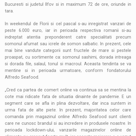
Bucuresti si judetul Ilfov si in maximum 72 de ore, oriunde in
tara.
In weekendul de Florii si cel pascal s-au inregistrat vanzari de
peste 6.000 euro, iar in perioada respectiva romanii si-au
indreptat atentia preponderent catre specialitati precum
somonul afumat sau icrele de somon salbatic. In prezent, cele
mai bine vandute categorii sunt fructele de mare si pestele
proaspat, cu sortimente ca: somonul sashimi, dorada intreaga
si dorada file, salaul, tonul si macroul. Aceasta tendinta se va
mentine si in perioada urmatoare, conform fondatorului
Alfredo Seafood.
„Cred ca partea de comert online va continua sa se mentina la
cote mai ridicate fata de situatia dinainte de pandemie. E un
segment care se afla in plina dezvoltare, dar inca suntem in
urma fata de alte piete. In prezent, majoritatea celor care
comanda prin magazinul online Alfredo Seafood sunt clienti
care ne cunosc brandul si au incredere in produsele noastre. In
perioada lockdown-ului, vanzarile magazinelor online de