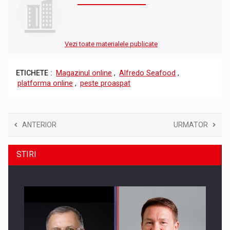
Vezi toate materialele publicate
ETICHETE :
Magazinul online
,
Alfredo Seafood
,
platforma online
,
peste proaspat
ANTERIOR
URMATOR
STIRI