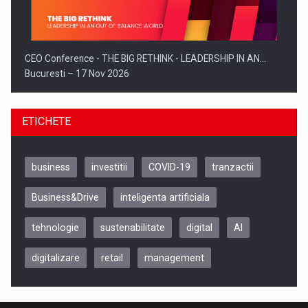
CEO Conference - THE BIG RETHINK - LEADERSHIP IN AN…
Bucuresti – 17 Nov 2026
ETICHETE
business
investitii
COVID-19
tranzactii
Business&Drive
inteligenta artificiala
tehnologie
sustenabilitate
digital
AI
digitalizare
retail
management
Be Inspired. Make it Happen!, CLUJ, 9 Decembrie
Cluj-Napoca – 9 Dec 2026