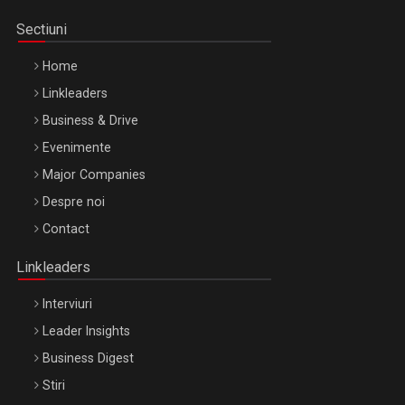
Sectiuni
Home
Linkleaders
Business & Drive
Evenimente
Major Companies
Be Inspired. Make it Happen!, ARTEMIS LETO, ORADEA, 8
Despre noi
Octombrie
Contact
Oradea – 8 Oct 2026
Linkleaders
Interviuri
Leader Insights
Business Digest
Stiri