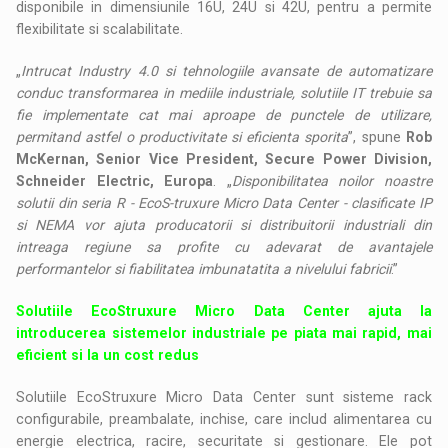
disponibile in dimensiunile 16U, 24U si 42U, pentru a permite
flexibilitate si scalabilitate.
„
Intrucat Industry 4.0 si tehnologiile avansate de automatizare
conduc transformarea in mediile industriale, solutiile IT trebuie sa
fie implementate cat mai aproape de punctele de utilizare,
permitand astfel o productivitate si eficienta sporita
”, spune
Rob
McKernan, Senior Vice President, Secure Power Division,
Schneider Electric, Europa
. „
Disponibilitatea noilor noastre
solutii din seria R - EcoS-truxure Micro Data Center - clasificate IP
si NEMA vor ajuta producatorii si distribuitorii industriali din
intreaga regiune sa profite cu adevarat de avantajele
performantelor si fiabilitatea imbunatatita a nivelului fabricii
.”
Solutiile EcoStruxure Micro Data Center ajuta la
introducerea sistemelor industriale pe piata mai rapid, mai
eficient si la un cost redus
Solutiile EcoStruxure Micro Data Center sunt sisteme rack
configurabile, preambalate, inchise, care includ alimentarea cu
energie electrica, racire, securitate si gestionare. Ele pot