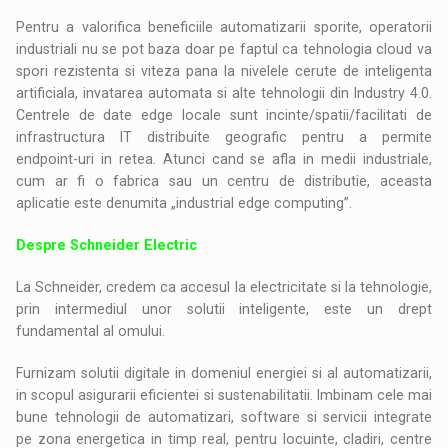
Pentru a valorifica beneficiile automatizarii sporite, operatorii
industriali nu se pot baza doar pe faptul ca tehnologia cloud va
spori rezistenta si viteza pana la nivelele cerute de inteligenta
artificiala, invatarea automata si alte tehnologii din Industry 4.0.
Centrele de date edge locale sunt incinte/spatii/facilitati de
infrastructura IT distribuite geografic pentru a permite
endpoint-uri in retea. Atunci cand se afla in medii industriale,
cum ar fi o fabrica sau un centru de distributie, aceasta
aplicatie este denumita „industrial edge computing”.
Despre Schneider Electric
La Schneider, credem ca accesul la electricitate si la tehnologie,
prin intermediul unor solutii inteligente, este un drept
fundamental al omului.
Furnizam solutii digitale in domeniul energiei si al automatizarii,
in scopul asigurarii eficientei si sustenabilitatii. Imbinam cele mai
bune tehnologii de automatizari, software si servicii integrate
pe zona energetica in timp real, pentru locuinte, cladiri, centre