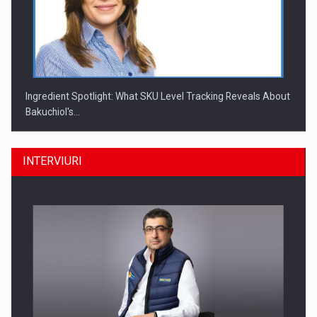
Ingredient Spotlight: What SKU Level Tracking Reveals About
Bakuchiol's…
INTERVIURI
Producatorii si comerciantii care nu se supun noilor