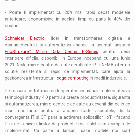
• Poate fi implementat cu 20% mai rapid decat modelele
anterioare, economisind in acelasi timp cu pana la 40% din
costuri
Schneider Electric
, lider in transformarea digitala a
managementului si automatizarii energiei, a anuntat lansarea
EcoStruxure™ Micro Data Center R-Series
pentru medii
interioare dificile, disponibil in Europa incepand cu luna iunie
2021. Noile micro centre de date certificate IP si NEMA ofera o
solutie rezistenta si rapid de implementat, care ajuta la
gestionarea infrastructurii
edge computing
in medii industriale.
Pe masura ce tot mai multi operatori industriali implementeaza
tehnologii Industry 4.0 pentru a creste productivitatea, siguranta
si automatizarea, micro centrele de date au devenit din ce in ce
mai importante pentru a acoperi toate aspectele, de la
convergenta IT si OT pana la activarea aplicatiilor IIoT - facand
IT-ul de la nivelul liniilor de productie mai fiabil si mai simplu de
implementat. Ca parte a lansarii, sase modele noi sunt