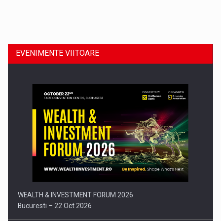
Dinu Bumbacea revine in PwC Romania ca Partener si…
EVENIMENTE VIITOARE
Comunicat de presa: Joburile part-time reincep sa intre pe…
WEALTH & INVESTMENT FORUM 2026
Bucuresti – 22 Oct 2026