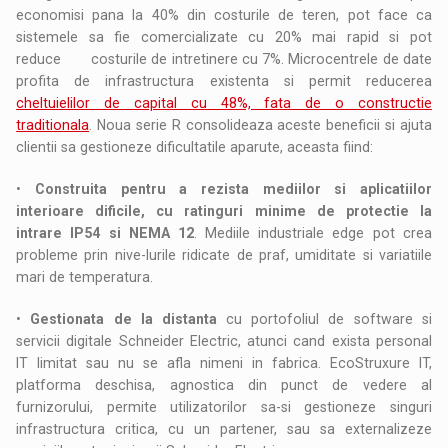
economisi pana la 40% din costurile de teren, pot face ca
sistemele sa fie comercializate cu 20% mai rapid si pot
reduce costurile de intretinere cu 7%. Microcentrele de date
profita de infrastructura existenta si permit reducerea
cheltuielilor de capital cu 48%, fata de o constructie
traditionala
. Noua serie R consolideaza aceste beneficii si ajuta
clientii sa gestioneze dificultatile aparute, aceasta fiind:
•
Construita pentru a rezista mediilor si aplicatiilor
interioare dificile, cu ratinguri minime de protectie la
intrare IP54 si NEMA 12
. Mediile industriale edge pot crea
probleme prin nive-lurile ridicate de praf, umiditate si variatiile
mari de temperatura.
•
Gestionata de la distanta
cu portofoliul de software si
servicii digitale Schneider Electric, atunci cand exista personal
IT limitat sau nu se afla nimeni in fabrica. EcoStruxure IT,
platforma deschisa, agnostica din punct de vedere al
furnizorului, permite utilizatorilor sa-si gestioneze singuri
infrastructura critica, cu un partener, sau sa externalizeze