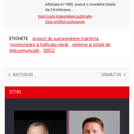
Infiintata in 1993, avand o investitie totala
de 24 milioane…
Vezi toate materialele publicate
Vezi profilul companiei
ETICHETE :
proiect de supraveghere maritima
,
monitorizare a traficului naval
,
sisteme si solutii de
telecomunicatii
,
SISC2
ANTERIOR
URMATOR
STIRI