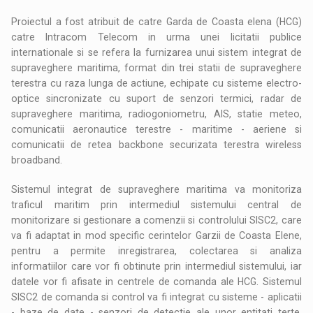
Proiectul a fost atribuit de catre Garda de Coasta elena (HCG)
catre Intracom Telecom in urma unei licitatii publice
internationale si se refera la furnizarea unui sistem integrat de
supraveghere maritima, format din trei statii de supraveghere
terestra cu raza lunga de actiune, echipate cu sisteme electro-
optice sincronizate cu suport de senzori termici, radar de
supraveghere maritima, radiogoniometru, AIS, statie meteo,
comunicatii aeronautice terestre - maritime - aeriene si
comunicatii de retea backbone securizata terestra wireless
broadband.
Sistemul integrat de supraveghere maritima va monitoriza
traficul maritim prin intermediul sistemului central de
monitorizare si gestionare a comenzii si controlului SISC2, care
va fi adaptat in mod specific cerintelor Garzii de Coasta Elene,
pentru a permite inregistrarea, colectarea si analiza
informatiilor care vor fi obtinute prin intermediul sistemului, iar
datele vor fi afisate in centrele de comanda ale HCG. Sistemul
SISC2 de comanda si control va fi integrat cu sisteme - aplicatii
- baze de date - senzori de detectie ale unor entitati terte,