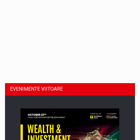
Dinu Bumbacea revine in PwC Romania ca Partener si…
EVENIMENTE VIITOARE